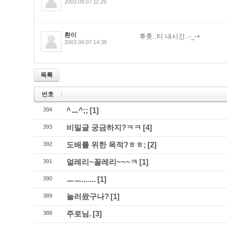
2003.09.07 11:29
환이
후훗..티 내시긴..-_-+
2003.09.07 14:36
목록
번호
^ㅡ^;;
[1]
394
비밀글 궁금하지?ㅋㅋ
[4]
393
도배를 위한 목적?ㅎㅎ;
[2]
392
얼레리~꼴레리~~~ㅋ
[1]
391
ㅡㅡ.......
[1]
390
놀러왔구나?
[1]
389
주로님.
[3]
388