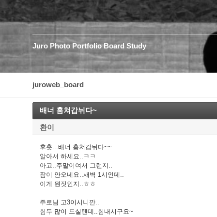
Juro
Photo
Portfolio
Board
Study
juroweb_board
배너 훔쳐갑뉘다~
환이
후훗...배너 훔쳐갑뉘다~~
알아서 하세요..ㅋㅋ
아고..주말이여서 그런지..
잠이 안오네요..새벽 1시인데..
이게 뭔짓인지..ㅎㅎ
주로님 고3이시니깐..
힘두 많이 드실텐데..힘내시구요~