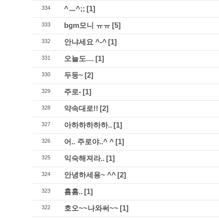
^ㅡ^;;
[1]
334
bgm모니 ㅠㅠ
[5]
333
안냐세요 ^-^
[1]
332
오늘도....
[1]
331
두둥~
[2]
330
주로-
[1]
329
약속대로!!
[2]
328
아하하하하하..
[1]
327
어.. 주로야..^ ^
[1]
326
익숙해져라..
[1]
325
안녕하세용~ ^^
[2]
324
흠흠..
[1]
323
호오~~나와써~~
[1]
322