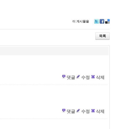
이 게시물을
T
F
D
wi
ac
eli
tt
e
ci
목록
er
b
o
o
u
o
s
k
댓글
수정
삭제
댓글
수정
삭제