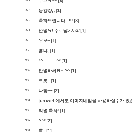
수고요~~
[3]
374
응컁컁;;
[1]
373
축하드립니다...!!!
[3]
372
안녕요/ 주로님>ㅅ<//
[1]
371
우오~
[1]
370
흠냐;
[1]
369
*^---------^*
[1]
368
안녕하세요~ ^^
[1]
367
오홋..
[1]
366
나당~~
[2]
365
juroweb에서도 이미지네임을 사용하실수가 있
364
리녈 축하!
[1]
363
^^*
[2]
362
훔..
[1]
361