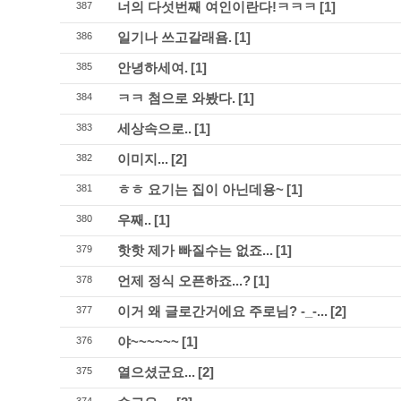
너의 다섯번째 여인이란다!ㅋㅋㅋ
[1]
387
일기나 쓰고갈래욤.
[1]
386
안녕하세여.
[1]
385
ㅋㅋ 첨으로 와봤다.
[1]
384
세상속으로..
[1]
383
이미지...
[2]
382
ㅎㅎ 요기는 집이 아닌데용~
[1]
381
우째..
[1]
380
핫핫 제가 빠질수는 없죠...
[1]
379
언제 정식 오픈하죠...?
[1]
378
이거 왜 글로간거에요 주로님? -_-...
[2]
377
야~~~~~~
[1]
376
열으셨군요...
[2]
375