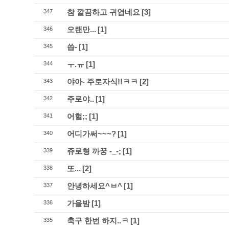
참 깔끔하고 귀엽네요
[3]
347
오랜만...
[1]
346
씁-
[1]
345
ㅜ.ㅠ
[1]
344
야아- 주로자식!!ㅋㅋ
[2]
343
주로야..
[1]
342
어헐;;
[1]
341
어디가써~~~?
[1]
340
쥬로형 까꿍 -_-;
[1]
339
또...
[2]
338
안녕하세요^ㅂ^
[1]
337
가을밤
[1]
336
축구 한번 하지..ㅋ
[1]
335