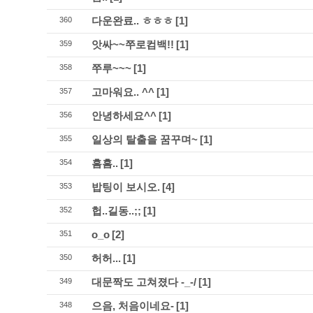
다운완료.. ㅎㅎㅎ
[1]
360
앗싸~~쭈로컴백!!
[1]
359
쭈루~~~
[1]
358
고마워요.. ^^
[1]
357
안녕하세요^^
[1]
356
일상의 탈출을 꿈꾸며~
[1]
355
흠흠..
[1]
354
밥팅이 보시오.
[4]
353
헙..길동..;;
[1]
352
o_o
[2]
351
허허...
[1]
350
대문짝도 고쳐졌다 -_-/
[1]
349
으음, 처음이네요-
[1]
348