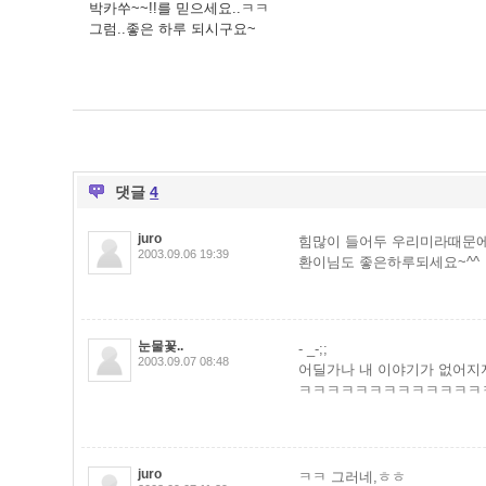
박카쑤~~!!를 믿으세요..ㅋㅋ
그럼..좋은 하루 되시구요~
댓글
4
juro
힘많이 들어두 우리미라때문에
2003.09.06 19:39
환이님도 좋은하루되세요~^^
눈물꽃..
- _-;;
2003.09.07 08:48
어딜가나 내 이야기가 없어지지
ㅋㅋㅋㅋㅋㅋㅋㅋㅋㅋㅋㅋㅋ
juro
ㅋㅋ 그러네,ㅎㅎ