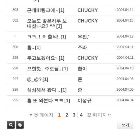
근데!!!링크에~
[1]
CHUCKY
303
2004.04.14
오늘도 좋은하루 보
CHUCKY
302
2004.04.13
내셨나요? ^^
[3]
ㅋㅋ, !,ㅎ 출석!,
[1]
우진,'
»
2004.04.12
흠..
[1]
주라
300
2004.04.11
두고보겠어요~
[1]
CHUCKY
299
2004.04.11
으핫핫.. 주로뉨..
[1]
환이
298
2004.04.10
@_@?
[1]
준
297
2004.04.08
심심해서 왔다 ..
[1]
준
296
2004.04.06
흠 또 와본다 ㅋㅋ
[1]
이성규
295
2004.04.04
1
첫 페이지
2
3
4
끝 페이지
쓰기
태
검색
그