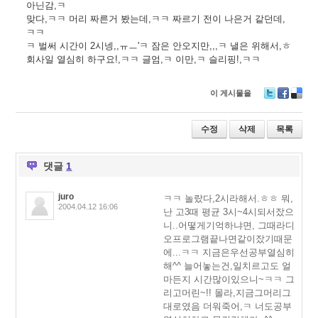
아닌감,ㅋ
맞다,ㅋㅋ 머리 짜른거 봤는데,ㅋㅋ 짜르기 전이 나은거 같던데,
ㅋㅋ
ㅋ 벌써 시간이 2시넹,,ㅠㅡ'ㅋ 잠은 안오지만,,,ㅋ 낼은 위해서,ㅎ
회사일 열심히 하구요!,ㅋㅋ 글엄,ㅋ 이만,ㅋ 슬리핑!,ㅋㅋ
이 게시물을
T
F
D
wi
ac
eli
tt
e
ci
수정
삭제
목록
er
b
o
o
u
o
s
댓글
1
k
juro
ㅋㅋ 놀랐다,2시라해서.ㅎㅎ 뭐,
2004.04.12 16:06
난 고3때 평균 3시~4시되서잤으
니..어떻게기억하냐면, 그때라디
오프로그램끝나면같이잤기때문
에...ㅋㅋ 지금은우선공부열심히
해^^ 늘어놓는건,일치르고도 얼
마든지 시간많이있으니~ㅋㅋ 그
리고머린~!! 몰라,지금그머리그
대로였음 더워죽어,ㅋ 너도공부