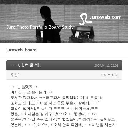
Juro
Photo
Portfolio
Board
Study
juroweb_board
ㅋㅋ, !,ㅎ 출석!,
2004.04.12 02:01
우진,'
조회 수:1163
ㅋㅋ,, 놀랬죠,ㅋ
이시간에 글 올리는거,,ㅋ
도서관 갔다와서,ㅋ~ 배고파서,통닭먹었는데,ㅎ 도통,ㅎ
소화도 안되고,ㅋ 바로 자면 퉁퉁 부을거 같아서,ㅋㅋ''
할일이 없어서!,ㅋ 옵니다,ㅋㅋㅋ' ㅎ 농담이구요,ㅋㅋ
형은,ㅋ 회사일은 잘 하구 있어요?ㅋ, 좋겠다,ㅋㅋㅎ
요즘은,ㅋ 매일 수능 끝나면,ㅋ 할일들만,ㅋ 좌라라락~늘어놓고
있는데,ㅋㅋㅋ' ,ㅎ 으~,ㅋ 소화 안되 죽겐네,ㅋㅋ'ㅎ 날밤 새는거