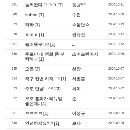
놀러왔다 ㅋㅋㅋ
[1]
쏭냥^^
341
2004.10.21
submt
[1]
수민
340
2004.10.20
하하
[1]
☆깜탄☆
339
2004.10.19
ㅎㅎㅎ
[1]
권유진
338
2004.10.12
놀러왔구나?
[1]
...
337
2004.10.12
주로야~!! 전화 좀 부
스머프반바지
336
2004.10.09
탁해~!
[1]
오옹
[2]
선장
335
2004.10.07
축구 한번 하지..ㅋ
[1]
서종훈
334
2004.10.07
주로 안냥... ^^/
[3]
체이
333
2004.10.02
오호 홈피가 리뉴얼
준
332
2004.10.02
좋은데..
[1]
ㅋㅋㅋㅋ
[1]
이성규
331
2004.09.29
안녕하세요^.^
[1]
로사
330
2004.09.29