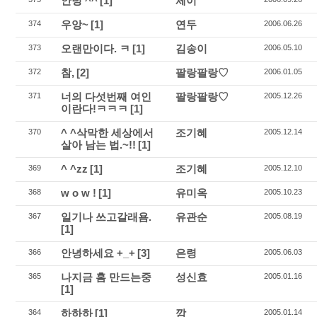
안녕 ^^
[1]
체이
우앙~
[1]
연두
374
2006.06.26
오랜만이다. ㅋ
[1]
김송이
373
2006.05.10
참,
[2]
팔랑팔랑♡
372
2006.01.05
너의 다섯번째 여인
팔랑팔랑♡
371
2005.12.26
이란다!ㅋㅋㅋ
[1]
^ ^삭막한 세상에서
조기혜
370
2005.12.14
살아 남는 법.~!!
[1]
^ ^zz
[1]
조기혜
369
2005.12.10
w o w !
[1]
유미옥
368
2005.10.23
일기나 쓰고갈래욤.
유관순
367
2005.08.19
[1]
안녕하세요 +_+
[3]
은령
366
2005.06.03
나지금 홈 만드는중
성신효
365
2005.01.16
[1]
하하하
[1]
깜
364
2005.01.14