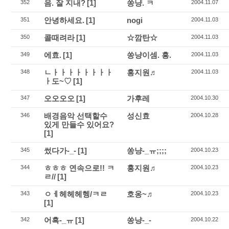
음. 잘 지내?
[1]
쏭냥. ㅋ
352
2004.11.07
안녕하세요.
[1]
nogi
351
2004.11.03
콜때려라
[1]
☆깜탄☆
350
2004.11.03
에효.
[1]
쏭냥이셈. 흥.
349
2004.11.03
ㄴㅏㅏㅏㅏㅏㅏㅏㅏ
홍지원♬
348
2004.11.03
ㅏ도~♡
[1]
오오오오
[1]
가후레
347
2004.10.30
배경음악 선택할수
성신효
346
2004.10.28
있게 만들수 있어요?
[1]
썼다가-_-
[1]
쏭냥-_ㅠ;;;;
345
2004.10.23
ㅎㅎㅎ 연속으로!! ㅋ
홍지원♬
344
2004.10.23
ㄹ//
[1]
ㅇㅔ헤헤헤헹/ㅋㄹ
호옹~♬
343
2004.10.23
[1]
어흑-_ㅠ
[1]
쏭냥-_-
342
2004.10.22