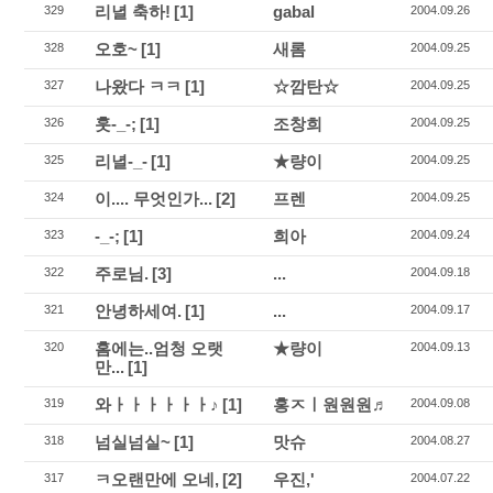
리녈 축하!
[1]
gabal
329
2004.09.26
오호~
[1]
새롬
328
2004.09.25
나왔다 ㅋㅋ
[1]
☆깜탄☆
327
2004.09.25
훗-_-;
[1]
조창희
326
2004.09.25
리녈-_-
[1]
★량이
325
2004.09.25
이.... 무엇인가...
[2]
프렌
324
2004.09.25
-_-;
[1]
희아
323
2004.09.24
주로님.
[3]
...
322
2004.09.18
안녕하세여.
[1]
...
321
2004.09.17
홈에는..엄청 오랫
★량이
320
2004.09.13
만...
[1]
와ㅏㅏㅏㅏㅏㅏ♪
[1]
홍ㅈㅣ원원원♬
319
2004.09.08
넘실넘실~
[1]
맛슈
318
2004.08.27
ㅋ오랜만에 오네,
[2]
우진,'
317
2004.07.22