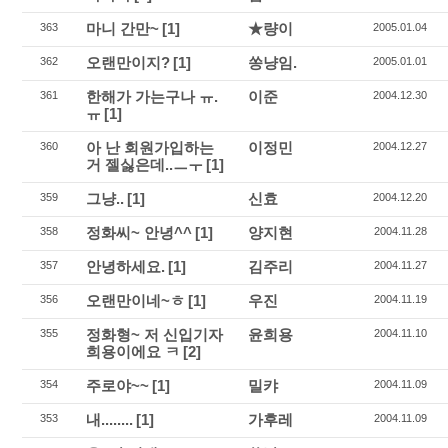
마니 간만~
[1]
★량이
363
2005.01.04
오랜만이지?
[1]
쏭냥임.
362
2005.01.01
한해가 가는구나 ㅠ.
이준
361
2004.12.30
ㅠ
[1]
아 난 회원가입하는
이정민
360
2004.12.27
거 젤싫은데..ㅡㅜ
[1]
그냥..
[1]
신효
359
2004.12.20
정화씨~ 안녕^^
[1]
양지현
358
2004.11.28
안녕하세요.
[1]
김주리
357
2004.11.27
오랜만이네~ㅎ
[1]
우진
356
2004.11.19
정화형~ 저 신입기자
윤희용
355
2004.11.10
희용이에요 ㅋ
[2]
주로야~~
[1]
밀캬
354
2004.11.09
내........
[1]
가후레
353
2004.11.09