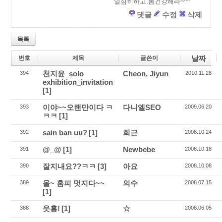
열심히하고,몸건강해라~^^
댓글
수정
삭제
목록
날짜
번호
제목
글쓴이
천지윤_solo
Cheon, Jiyun
394
2010.11.28
exhibition_invitation
[1]
이야~~오랜만이다 ㅋ
다니엘SEO
393
2009.06.20
ㅋㅋ
[1]
sain ban uu?
[1]
희근
392
2008.10.24
@_@
[1]
Newbebe
391
2008.10.18
잘지내요??ㅋㅋ
[3]
아요
390
2008.10.08
올~ 홈피 멋지다~~
의수
389
2008.07.15
[1]
읏흥!
[1]
☆
388
2008.06.05