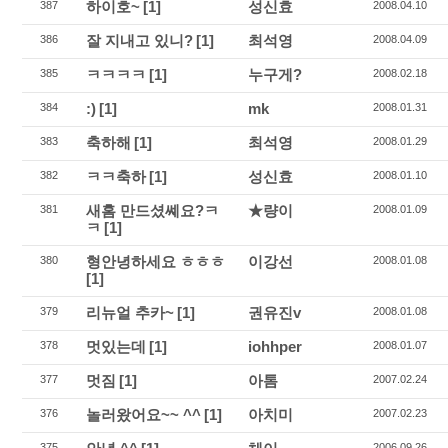
하이호~
[1]
성신효
387
2008.04.10
잘 지내고 있니?
[1]
최석영
386
2008.04.09
ㅋㅋㅋㅋ
[1]
누구게?
385
2008.02.18
:)
[1]
mk
384
2008.01.31
축하해
[1]
최석영
383
2008.01.29
ㅋㅋ축하
[1]
성신효
382
2008.01.10
새홈 만드셨쎼요?ㅋ
★량이
381
2008.01.09
ㅋ
[1]
형안녕하세요 ㅎㅎㅎ
이강선
380
2008.01.08
[1]
리뉴얼 추카~
[1]
권유진v
379
2008.01.08
멋있는데
[1]
iohhper
378
2008.01.07
멋짐
[1]
아톰
377
2007.02.24
놀러왔어요~~ ^^
[1]
아치미
376
2007.02.23
375
2006.09.26