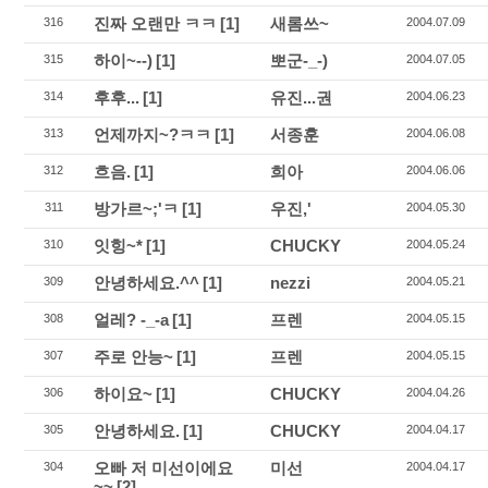
진짜 오랜만 ㅋㅋ
[1]
새롬쓰~
316
2004.07.09
하이~--)
[1]
뽀군-_-)
315
2004.07.05
후후...
[1]
유진...권
314
2004.06.23
언제까지~?ㅋㅋ
[1]
서종훈
313
2004.06.08
흐음.
[1]
희아
312
2004.06.06
방가르~;'ㅋ
[1]
우진,'
311
2004.05.30
잇힝~*
[1]
CHUCKY
310
2004.05.24
안녕하세요.^^
[1]
nezzi
309
2004.05.21
얼레? -_-a
[1]
프렌
308
2004.05.15
주로 안능~
[1]
프렌
307
2004.05.15
하이요~
[1]
CHUCKY
306
2004.04.26
안녕하세요.
[1]
CHUCKY
305
2004.04.17
오빠 저 미선이에요
미선
304
2004.04.17
~~
[2]