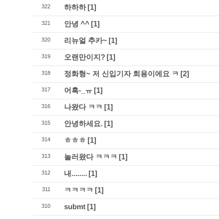
하하하
[1]
322
안녕 ^^
[1]
321
리뉴얼 추카~
[1]
320
오랜만이지?
[1]
319
정화형~ 저 신입기자 희용이에요 ㅋ
[2]
318
어흑-_ㅠ
[1]
317
나왔다 ㅋㅋ
[1]
316
안녕하세요.
[1]
315
ㅎㅎㅎ
[1]
314
놀러왔다 ㅋㅋㅋ
[1]
313
내........
[1]
312
ㅋㅋㅋㅋ
[1]
311
submt
[1]
310