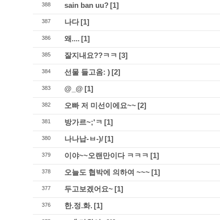
sain ban uu?
[1]
388
나다
[1]
387
왜....
[1]
386
잘지내요??ㅋㅋ
[3]
385
선물 들고옴: )
[2]
384
@_@
[1]
383
오빠 저 미선이에요~~
[2]
382
방가르~;'ㅋ
[1]
381
나나납-ㅂ-)/
[1]
380
이야~~오랜만이다 ㅋㅋㅋ
[1]
379
오늘도 협박에 의하여 ~~~
[1]
378
두고보겠어요~
[1]
377
한.정.화.
[1]
376