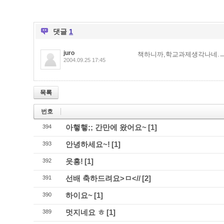
댓글
1
juro
책하니까,학교과제생각나네.ㅡ
2004.09.25 17:45
목록
번호
아햏햏;; 간만에 왔어요~
[1]
394
안녕하세요~!
[1]
393
읏흥!
[1]
392
선배 축하드려요>ㅁ<//
[2]
391
하이요~
[1]
390
멋지네요 ㅎ
[1]
389