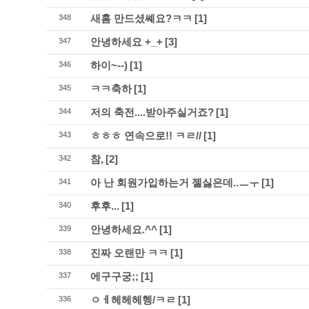
새홈 만드셨쎼요?ㅋㅋ
[1]
348
안녕하세요 +_+
[3]
347
하이~--)
[1]
346
ㅋㅋ축하
[1]
345
저의 축전....받아주실거죠?
[1]
344
ㅎㅎㅎ 연속으로!! ㅋㄹ//
[1]
343
참,
[2]
342
아 난 회원가입하는거 젤싫은데..ㅡㅜ
[1]
341
후후...
[1]
340
안녕하세요.^^
[1]
339
진짜 오랜만 ㅋㅋ
[1]
338
에구구궁;;
[1]
337
ㅇㅔ헤헤헤헹/ㅋㄹ
[1]
336