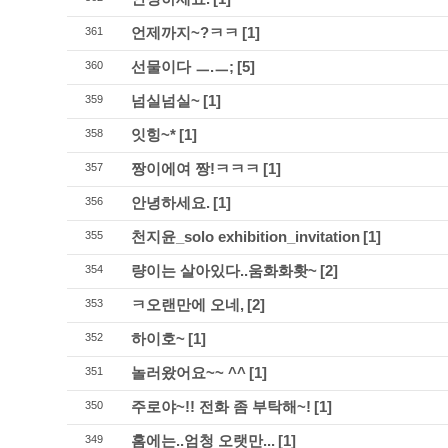
언제까지~?ㅋㅋ
[1]
361
선물이다 ㅡ.ㅡ;
[5]
360
넘실넘실~
[1]
359
잇힝~*
[1]
358
짱이에여 짱!ㅋㅋㅋ
[1]
357
안녕하세요.
[1]
356
천지윤_solo exhibition_invitation
[1]
355
량이는 살아있다..움화화홧~
[2]
354
ㅋ오랜만에 오네,
[2]
353
하이호~
[1]
352
놀러왔어요~~ ^^
[1]
351
주로야~!! 전화 좀 부탁해~!
[1]
350
홈에는..엄청 오랫만...
[1]
349