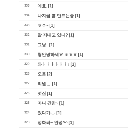
에효.
[1]
335
나지금 홈 만드는중
[1]
334
ㅎㅇ~
[1]
333
잘 지내고 있니?
[1]
332
그냥..
[1]
331
형안녕하세요 ㅎㅎㅎ
[1]
330
와ㅏㅏㅏㅏㅏㅏ♪
[1]
329
오옹
[2]
328
리녈-_-
[1]
327
멋짐
[1]
326
마니 간만~
[1]
325
썼다가-_-
[1]
324
정화씨~ 안녕^^
[1]
323