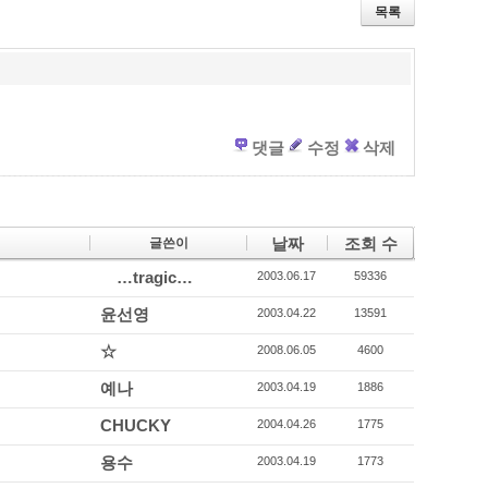
tt
e
ci
목록
er
b
o
o
u
o
s
k
댓글
수정
삭제
날짜
조회 수
글쓴이
…tragic…
2003.06.17
59336
윤선영
2003.04.22
13591
☆
2008.06.05
4600
예나
2003.04.19
1886
CHUCKY
2004.04.26
1775
용수
2003.04.19
1773