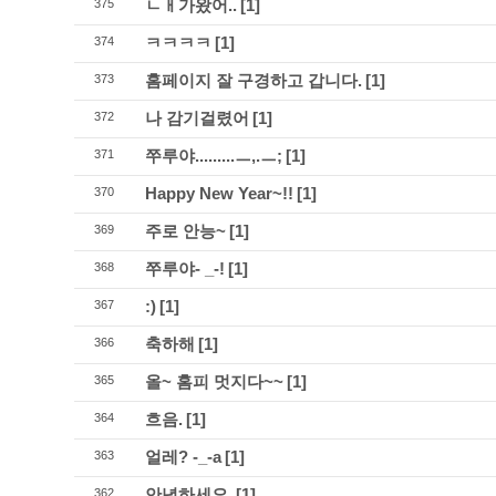
ㄴㅐ가왔어..
[1]
375
ㅋㅋㅋㅋ
[1]
374
홈페이지 잘 구경하고 갑니다.
[1]
373
나 감기걸렸어
[1]
372
쭈루야.........ㅡ,.ㅡ;
[1]
371
Happy New Year~!!
[1]
370
주로 안능~
[1]
369
쭈루야- _-!
[1]
368
:)
[1]
367
축하해
[1]
366
올~ 홈피 멋지다~~
[1]
365
흐음.
[1]
364
얼레? -_-a
[1]
363
안녕하세요.
[1]
362