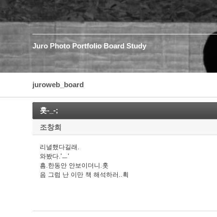
Juro
Photo
Portfolio
Board
Study
juroweb_board
훗-_-;
조창희
리녈했다길래.
와봤다.'ㅡ'
흠.한동안 안보이더니.훗
음 그럼 난 이만 책 해석하러..휙