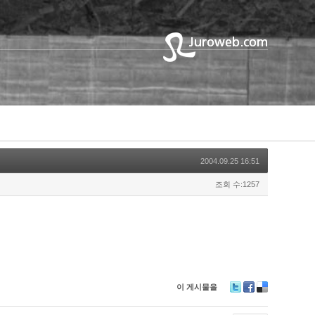
2004.09.25 16:51
조회 수:1257
이 게시물을
T
F
D
wi
ac
eli