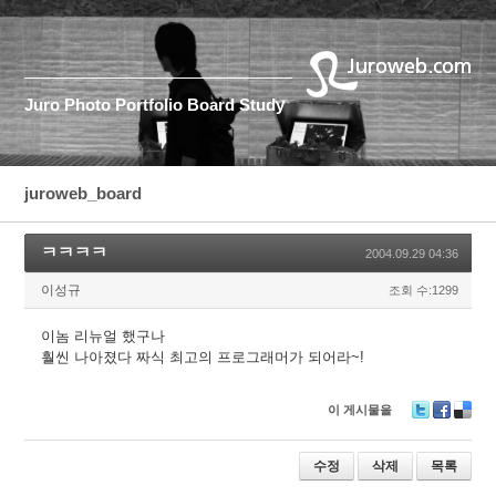
Juro
Photo
Portfolio
Board
Study
juroweb_board
ㅋㅋㅋㅋ
2004.09.29 04:36
이성규
조회 수:1299
이놈 리뉴얼 했구나
훨씬 나아졌다 짜식 최고의 프로그래머가 되어라~!
이 게시물을
T
F
D
wi
ac
eli
tt
e
ci
수정
삭제
목록
er
b
o