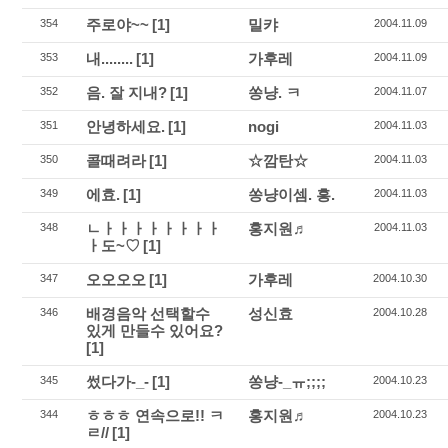
주로야~~
[1]
밀캬
354
2004.11.09
내........
[1]
가후레
353
2004.11.09
음. 잘 지내?
[1]
쏭냥. ㅋ
352
2004.11.07
안녕하세요.
[1]
nogi
351
2004.11.03
콜때려라
[1]
☆깜탄☆
350
2004.11.03
에효.
[1]
쏭냥이셈. 흥.
349
2004.11.03
ㄴㅏㅏㅏㅏㅏㅏㅏㅏ
홍지원♬
348
2004.11.03
ㅏ도~♡
[1]
오오오오
[1]
가후레
347
2004.10.30
배경음악 선택할수
성신효
346
2004.10.28
있게 만들수 있어요?
[1]
썼다가-_-
[1]
쏭냥-_ㅠ;;;;
345
2004.10.23
ㅎㅎㅎ 연속으로!! ㅋ
홍지원♬
344
2004.10.23
ㄹ//
[1]