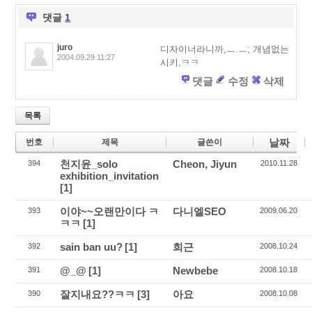
o
u
o
s
댓글
1
k
juro
디자이너라니까,ㅡ.ㅡ; 개념없는
2004.09.29 11:27
시키,ㅋㅋ
댓글
수정
삭제
목록
날짜
번호
제목
글쓴이
천지윤_solo
Cheon, Jiyun
394
2010.11.28
exhibition_invitation
[1]
이야~~오랜만이다 ㅋ
다니엘SEO
393
2009.06.20
ㅋㅋ
[1]
sain ban uu?
[1]
희근
392
2008.10.24
@_@
[1]
Newbebe
391
2008.10.18
잘지내요??ㅋㅋ
[3]
아요
390
2008.10.08