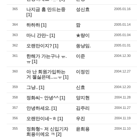
나지금 홈 만드는중
성신효
365
2005.01.16
[1]
하하하
[1]
깜
364
2005.01.14
마니 간만~
[1]
★량이
363
2005.01.04
오랜만이지?
[1]
쏭냥임.
362
2005.01.01
한해가 가는구나 ㅠ.
이준
361
2004.12.30
ㅠ
[1]
아 난 회원가입하는
이정민
360
2004.12.27
거 젤싫은데..ㅡㅜ
[1]
그냥..
[1]
신효
359
2004.12.20
정화씨~ 안녕^^
[1]
양지현
358
2004.11.28
안녕하세요.
[1]
김주리
357
2004.11.27
오랜만이네~ㅎ
[1]
우진
356
2004.11.19
정화형~ 저 신입기자
윤희용
355
2004.11.10
희용이에요 ㅋ
[2]