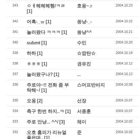
ㅇㅔ헤헤헤헹/ㅋㄹ
호옹~♬
343
2004.10.23
[1]
어흑-_ㅠ
[1]
쏭냥-_-
342
2004.10.22
놀러왔다 ㅋㅋㅋ
[1]
쏭냥^^
341
2004.10.21
submt
[1]
수민
340
2004.10.20
하하
[1]
☆깜탄☆
339
2004.10.19
ㅎㅎㅎ
[1]
권유진
338
2004.10.12
놀러왔구나?
[1]
...
337
2004.10.12
주로야~!! 전화 좀 부
스머프반바지
336
2004.10.09
탁해~!
[1]
오옹
[2]
선장
335
2004.10.07
축구 한번 하지..ㅋ
[1]
서종훈
334
2004.10.07
주로 안냥... ^^/
[3]
체이
333
2004.10.02
오호 홈피가 리뉴얼
준
332
2004.10.02
좋은데..
[1]