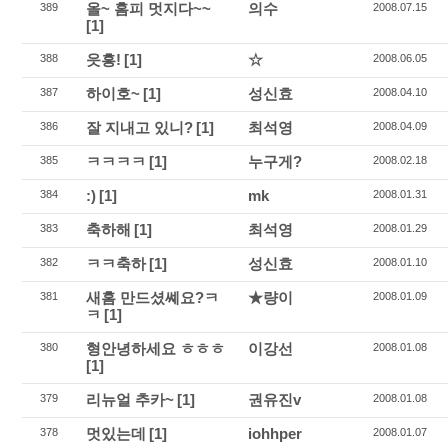
올~ 홈피 멋지다~~
의수
389
2008.07.15
[1]
읏흥!
[1]
☆
388
2008.06.05
하이호~
[1]
성신효
387
2008.04.10
잘 지내고 있니?
[1]
최석영
386
2008.04.09
ㅋㅋㅋㅋ
[1]
누구게?
385
2008.02.18
:)
[1]
mk
384
2008.01.31
축하해
[1]
최석영
383
2008.01.29
ㅋㅋ축하
[1]
성신효
382
2008.01.10
새홈 만드셨쎼요?ㅋ
★량이
381
2008.01.09
ㅋ
[1]
형안녕하세요 ㅎㅎㅎ
이강선
380
2008.01.08
[1]
리뉴얼 추카~
[1]
권유진v
379
2008.01.08
멋있는데
[1]
iohhper
378
2008.01.07