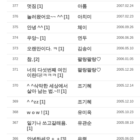
멋짐
[1]
아톰
377
2007.02.24
놀러왔어요~~ ^^
[1]
아치미
376
2007.02.23
안녕 ^^
[1]
체이
375
2006.09.26
우앙~
[1]
연두
374
2006.06.26
오랜만이다. ㅋ
[1]
김송이
373
2006.05.10
참,
[2]
팔랑팔랑♡
372
2006.01.05
너의 다섯번째 여인
팔랑팔랑♡
371
2005.12.26
이란다!ㅋㅋㅋ
[1]
^ ^삭막한 세상에서
조기혜
370
2005.12.14
살아 남는 법.~!!
[1]
^ ^zz
[1]
조기혜
369
2005.12.10
w o w !
[1]
유미옥
368
2005.10.23
일기나 쓰고갈래욤.
유관순
367
2005.08.19
[1]
안녕하세요 +_+
[3]
은령
366
2005.06.03