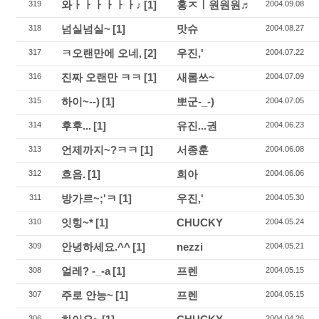
와ㅏㅏㅏㅏㅏㅏ♪
[1]
홍ㅈㅣ원원원♬
319
2004.09.08
넘실넘실~
[1]
맛슈
318
2004.08.27
ㅋ오랜만에 오네,
[2]
우진,'
317
2004.07.22
진짜 오랜만 ㅋㅋ
[1]
새롬쓰~
316
2004.07.09
하이~--)
[1]
뽀군-_-)
315
2004.07.05
후후...
[1]
유진...권
314
2004.06.23
언제까지~?ㅋㅋ
[1]
서종훈
313
2004.06.08
흐음.
[1]
희아
312
2004.06.06
방가르~;'ㅋ
[1]
우진,'
311
2004.05.30
잇힝~*
[1]
CHUCKY
310
2004.05.24
안녕하세요.^^
[1]
nezzi
309
2004.05.21
얼레? -_-a
[1]
프렌
308
2004.05.15
주로 안능~
[1]
프렌
307
2004.05.15
306
2004.04.26