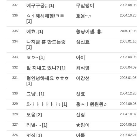
에구구궁;;
[1]
무말랭이
337
2003.08.08
ㅇㅔ헤헤헤헹/ㅋㄹ
호옹~♬
336
2004.10.23
[1]
에효.
[1]
쏭냥이셈. 흥.
335
2004.11.03
나지금 홈 만드는중
성신효
334
2005.01.16
[1]
ㅎㅇ~
[1]
아이
333
2003.04.06
잘 지내고 있니?
[1]
최석영
332
2008.04.09
형안녕하세요 ㅎㅎㅎ
이강선
331
2008.01.08
[1]
그냥..
[1]
신효
330
2004.12.20
와ㅏㅏㅏㅏㅏㅏ♪
[1]
홍ㅈㅣ원원원♬
329
2004.09.08
오옹
[2]
선장
328
2004.10.07
리녈-_-
[1]
★량이
327
2004.09.25
멋짐
[1]
아톰
326
2007.02.24