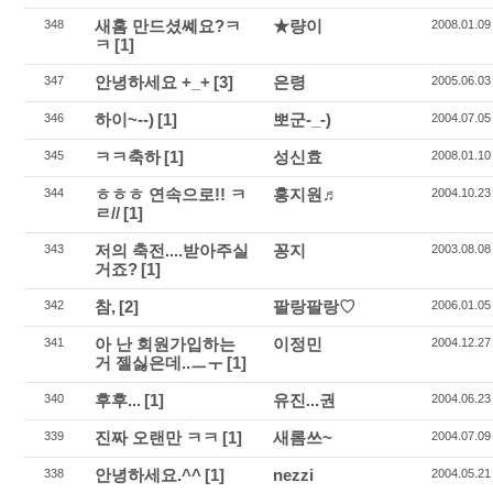
새홈 만드셨쎼요?ㅋ
★량이
348
2008.01.09
ㅋ
[1]
안녕하세요 +_+
[3]
은령
347
2005.06.03
하이~--)
[1]
뽀군-_-)
346
2004.07.05
ㅋㅋ축하
[1]
성신효
345
2008.01.10
ㅎㅎㅎ 연속으로!! ㅋ
홍지원♬
344
2004.10.23
ㄹ//
[1]
저의 축전....받아주실
꽁지
343
2003.08.08
거죠?
[1]
참,
[2]
팔랑팔랑♡
342
2006.01.05
아 난 회원가입하는
이정민
341
2004.12.27
거 젤싫은데..ㅡㅜ
[1]
후후...
[1]
유진...권
340
2004.06.23
진짜 오랜만 ㅋㅋ
[1]
새롬쓰~
339
2004.07.09
안녕하세요.^^
[1]
nezzi
338
2004.05.21