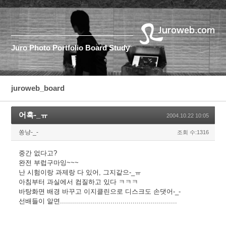
Juro
Photo
Portfolio
Board
Study
juroweb_board
어흑-_ㅠ
2004.10.22 10:05
쏭냥-_-
조회 수:1316
중간 없다고?
완전 부럽구마잉~~~
난 시험이랑 과제랑 다 있어, 그지같으-_ㅠ
아침부터 과실에서 컴질하고 있다 ㅋㅋㅋ
바탕화면 배경 바꾸고 이지클린으로 디스크도 손댓어-_-
선배들이 알면..........................................................