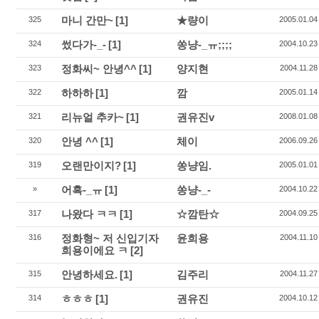
마니 간만~
[1]
★량이
325
2005.01.04
썼다가-_-
[1]
쏭냥-_ㅠ;;;;
324
2004.10.23
정화씨~ 안녕^^
[1]
양지현
323
2004.11.28
하하하
[1]
깜
322
2005.01.14
리뉴얼 추카~
[1]
권유진v
321
2008.01.08
안녕 ^^
[1]
체이
320
2006.09.26
오랜만이지?
[1]
쏭냥임.
319
2005.01.01
어흑-_ㅠ
[1]
쏭냥-_-
»
2004.10.22
나왔다 ㅋㅋ
[1]
☆깜탄☆
317
2004.09.25
정화형~ 저 신입기자
윤희용
316
2004.11.10
희용이에요 ㅋ
[2]
안녕하세요.
[1]
김주리
315
2004.11.27
ㅎㅎㅎ
[1]
권유진
314
2004.10.12