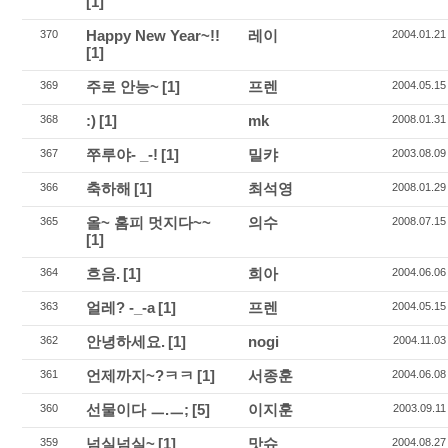
[1]
Happy New Year~!!
레이
370
2004.01.21
[1]
주로 안능~
[1]
프렌
369
2004.05.15
:)
[1]
mk
368
2008.01.31
쭈루야- _-!
[1]
밀캬
367
2003.08.09
축하해
[1]
최석영
366
2008.01.29
올~ 홈피 멋지다~~
의수
365
2008.07.15
[1]
흐음.
[1]
희아
364
2004.06.06
얼레? -_-a
[1]
프렌
363
2004.05.15
안녕하세요.
[1]
nogi
362
2004.11.03
언제까지~?ㅋㅋ
[1]
서종훈
361
2004.06.08
선물이다 ㅡ.ㅡ;
[5]
이지훈
360
2003.09.11
넘실넘실~
[1]
맛슈
359
2004.08.27