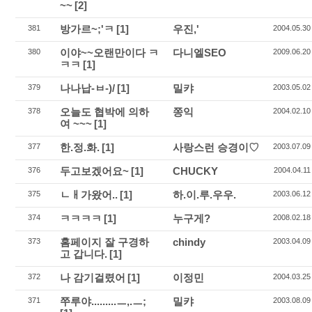
~~
[2]
방가르~;'ㅋ
[1]
우진,'
381
2004.05.30
이야~~오랜만이다 ㅋ
다니엘SEO
380
2009.06.20
ㅋㅋ
[1]
나나납-ㅂ-)/
[1]
밀캬
379
2003.05.02
오늘도 협박에 의하
쫑익
378
2004.02.10
여 ~~~
[1]
한.정.화.
[1]
사랑스런 승경이♡
377
2003.07.09
두고보겠어요~
[1]
CHUCKY
376
2004.04.11
ㄴㅐ가왔어..
[1]
하.이.루.우우.
375
2003.06.12
ㅋㅋㅋㅋ
[1]
누구게?
374
2008.02.18
홈페이지 잘 구경하
chindy
373
2003.04.09
고 갑니다.
[1]
나 감기걸렸어
[1]
이정민
372
2004.03.25
쭈루야.........ㅡ,.ㅡ;
밀캬
371
2003.08.09