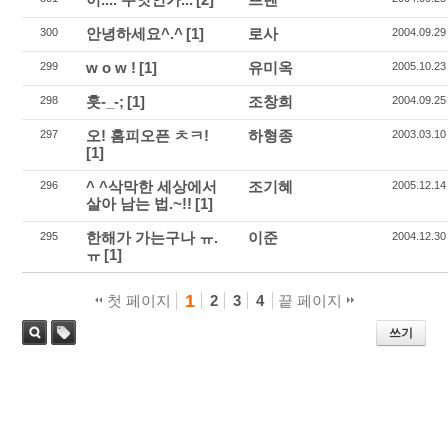
안녕하세요^.^
[1]
로사
300
2004.09.29
w o w !
[1]
유미옥
299
2005.10.23
훗-_-;
[1]
조창희
298
2004.09.25
오! 홈피오픈 ㅊㅋ!
하형종
297
2003.03.10
[1]
^ ^삭막한 세상에서
조기혜
296
2005.12.14
살아 남는 법.~!!
[1]
한해가 가는구나 ㅠ.
이준
295
2004.12.30
ㅠ
[1]
1
첫 페이지
2
3
4
끝 페이지
쓰기
태
검색
그