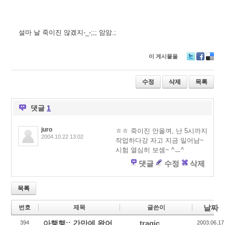
설마 날 죽이진 않겠지-_-;;; 암암.;
이 게시물을
T
F
D
wi
ac
eli
tt
e
ci
수정
삭제
목록
er
b
o
o
u
o
s
댓글
1
k
juro
ㅎㅎ 죽이진 안을껴, 난 5시까지
2004.10.22 13:02
작업하다강 자고 지금 일어남~
시험 열심히 보셈~ ^ㅡ^
댓글
수정
삭제
목록
날짜
번호
제목
글쓴이
아햏햏;; 간만에 왔어
…tragic…
394
2003.06.17