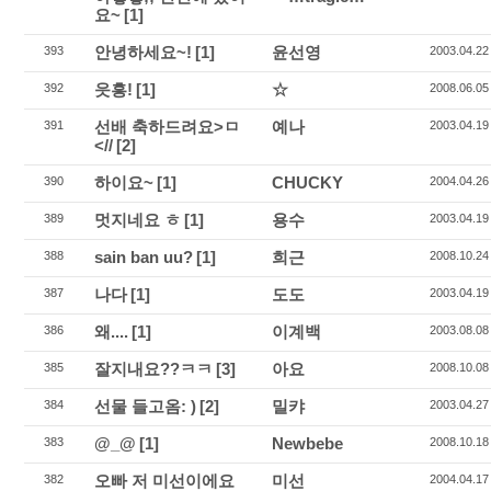
요~
[1]
안녕하세요~!
[1]
윤선영
393
2003.04.22
읏흥!
[1]
☆
392
2008.06.05
선배 축하드려요>ㅁ
예나
391
2003.04.19
<//
[2]
하이요~
[1]
CHUCKY
390
2004.04.26
멋지네요 ㅎ
[1]
용수
389
2003.04.19
sain ban uu?
[1]
희근
388
2008.10.24
나다
[1]
도도
387
2003.04.19
왜....
[1]
이계백
386
2003.08.08
잘지내요??ㅋㅋ
[3]
아요
385
2008.10.08
선물 들고옴: )
[2]
밀캬
384
2003.04.27
@_@
[1]
Newbebe
383
2008.10.18
오빠 저 미선이에요
미선
382
2004.04.17