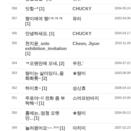
잇힝~*
[1]
CHUCKY
358
2004.05.24
짱이에여 짱!ㅋㅋㅋ
유리
357
2003.04.06
[1]
안녕하세요.
[1]
CHUCKY
356
2004.04.17
천지윤_solo
Cheon, Jiyun
355
2010.11.28
exhibition_invitation
[1]
ㅋ오랜만에 오네,
[2]
우진,'
354
2004.07.22
량이는 살아있다..움
★량이
353
2003.08.09
화화홧~
[2]
하이호~
[1]
성신효
352
2008.04.10
주로야~!! 전화 좀 부
스머프반바지
351
2004.10.09
탁해~!
[1]
홈에는..엄청 오랫
★량이
350
2004.09.13
만...
[1]
놀러왔어요~~ ^^
[1]
아치미
349
2007.02.23