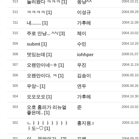
놀러왔다 ㅋㅋㅋ
[1]
쏭냥^^
313
2004.10.21
ㅋㅋㅋㅋ
[1]
이성규
312
2004.09.29
내........
[1]
가후레
311
2004.11.09
주로 안냥... ^^/
[3]
체이
310
2004.10.02
submt
[1]
수민
309
2004.10.20
멋있는데
[1]
iohhper
308
2008.01.07
오랜만이네~ㅎ
[1]
우진
307
2004.11.19
오랜만이다. ㅋ
[1]
김송이
306
2006.05.10
우앙~
[1]
연두
305
2006.06.26
오오오오
[1]
가후레
304
2004.10.30
오호 홈피가 리뉴얼
준
303
2004.10.02
좋은데..
[1]
ㄴㅏㅏㅏㅏㅏㅏㅏㅏ
홍지원♬
302
2004.11.03
ㅏ도~♡
[1]
이.... 무엇인가...
[2]
프렌
301
2004.09.25