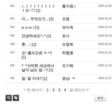
ㄴㅏㅏㅏㅏㅏㅏㅏㅏ
홍지원♬
302
2004.11.03
ㅏ도~♡
[1]
이.... 무엇인가...
[2]
프렌
301
2004.09.25
w o w !
[1]
유미옥
300
2005.10.23
안녕하세요^.^
[1]
로사
299
2004.09.29
훗-_-;
[1]
조창희
298
2004.09.25
오! 홈피오픈 ㅊㅋ!
하형종
297
2003.03.10
[1]
^ ^삭막한 세상에서
조기혜
296
2005.12.14
살아 남는 법.~!!
[1]
음. 잘 지내?
[1]
쏭냥. ㅋ
295
2004.11.07
1
첫 페이지
2
3
4
끝 페이지
쓰기
태
검색
그