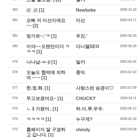
@_@
[1]
Newbebe
383
2008.10.18
오빠 저 미선이에요
미선
382
2004.04.17
~~
[2]
방가르~;'ㅋ
[1]
우진,'
381
2004.05.30
이야~~오랜만이다 ㅋ
다니엘SEO
380
2009.06.20
ㅋㅋ
[1]
나나납-ㅂ-)/
[1]
밀캬
379
2003.05.02
오늘도 협박에 의하
쫑익
378
2004.02.10
여 ~~~
[1]
한.정.화.
[1]
사랑스런 승경이♡
377
2003.07.09
두고보겠어요~
[1]
CHUCKY
376
2004.04.11
ㄴㅐ가왔어..
[1]
하.이.루.우우.
375
2003.06.12
ㅋㅋㅋㅋ
[1]
누구게?
374
2008.02.18
홈페이지 잘 구경하
chindy
373
2003.04.09
고 갑니다.
[1]