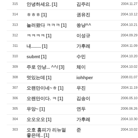
안녕하세요.
[1]
김주리
315
2004.11.27
ㅎㅎㅎ
[1]
권유진
314
2004.10.12
놀러왔다 ㅋㅋㅋ
[1]
쏭냥^^
313
2004.10.21
ㅋㅋㅋㅋ
[1]
이성규
312
2004.09.29
내........
[1]
가후레
311
2004.11.09
submt
[1]
수민
310
2004.10.20
주로 안냥... ^^/
[3]
체이
309
2004.10.02
멋있는데
[1]
iohhper
308
2008.01.07
오랜만이네~ㅎ
[1]
우진
307
2004.11.19
오랜만이다. ㅋ
[1]
김송이
306
2006.05.10
우앙~
[1]
연두
305
2006.06.26
오오오오
[1]
가후레
304
2004.10.30
오호 홈피가 리뉴얼
준
303
2004.10.02
좋은데..
[1]