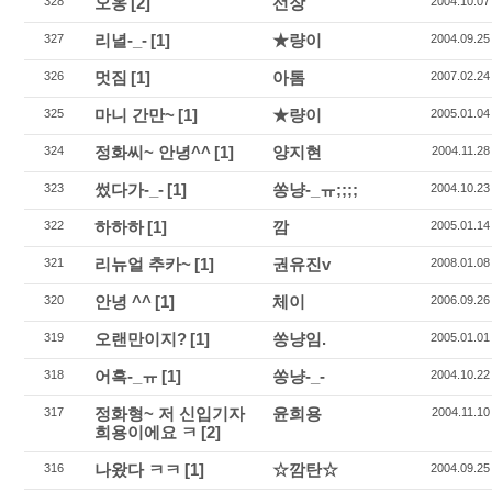
오옹
[2]
선장
328
2004.10.07
리녈-_-
[1]
★량이
327
2004.09.25
멋짐
[1]
아톰
326
2007.02.24
마니 간만~
[1]
★량이
325
2005.01.04
정화씨~ 안녕^^
[1]
양지현
324
2004.11.28
썼다가-_-
[1]
쏭냥-_ㅠ;;;;
323
2004.10.23
하하하
[1]
깜
322
2005.01.14
리뉴얼 추카~
[1]
권유진v
321
2008.01.08
안녕 ^^
[1]
체이
320
2006.09.26
오랜만이지?
[1]
쏭냥임.
319
2005.01.01
어흑-_ㅠ
[1]
쏭냥-_-
318
2004.10.22
정화형~ 저 신입기자
윤희용
317
2004.11.10
희용이에요 ㅋ
[2]
나왔다 ㅋㅋ
[1]
☆깜탄☆
316
2004.09.25