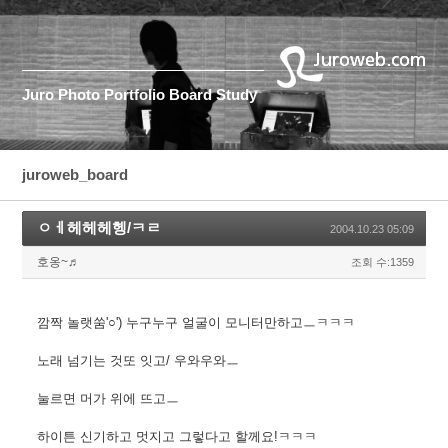
Juro
Photo
Portfolio
Board
Study
juroweb_board
ㅇㅔ헤헤헤헹/ㅋㄹ
2004.10.23 05:09
호옹~♬
조회 수:1359
깜짝 놀랫쑴'○') 누구누구 얼굴이 모니터만하고ㅡㅋㅋㅋ
노래 넘기는 것또 잇고/ 우와우와ㅡ
눌르면 머가 위에 뜨고ㅡ
하이튼 신기하고 멋지고 그렇다고 할께요!ㅋㅋㅋ