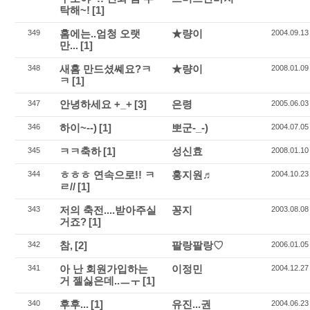
탁해~!
[1]
홈에는..엄청 오랫
★량이
349
2004.09.13
만...
[1]
새홈 만드셨쎼요?ㅋ
★량이
348
2008.01.09
ㅋ
[1]
안녕하세요 +_+
[3]
은령
347
2005.06.03
하이~--)
[1]
뽀군-_-)
346
2004.07.05
ㅋㅋ축하
[1]
성신효
345
2008.01.10
ㅎㅎㅎ 연속으로!! ㅋ
홍지원♬
344
2004.10.23
ㄹ//
[1]
저의 축전....받아주실
꽁지
343
2003.08.08
거죠?
[1]
참,
[2]
팔랑팔랑♡
342
2006.01.05
아 난 회원가입하는
이정민
341
2004.12.27
거 젤싫은데..ㅡㅜ
[1]
후후...
[1]
유진...권
340
2004.06.23