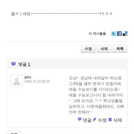
잘ㅈㅣ내요~~~~~~~~~~~~~~~~~~~~~~~~~~~~~!ㅎㅎㅎ
이 게시물을
T
F
D
wi
ac
eli
tt
e
ci
수정
삭제
목록
er
b
o
o
u
o
s
댓글
1
k
juro
오냥~ 경남에 내려갈까 하는뎅,
2004.10.23 05:15
고3애들 괞히 분위기 망칠까봐
애들 수능보기를 기다리는중~
애들 수능보고나서 함 내려가마
~ 그때 보자공,ㅋㅋ 학교생활열
심히하고, 다른애들한테도, 오빠
안부 전해라~
댓글
수정
삭제