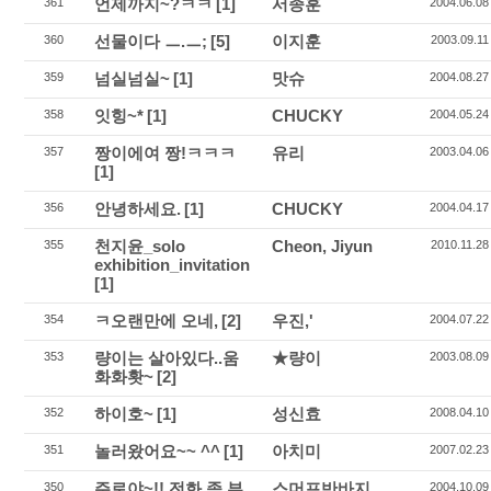
언제까지~?ㅋㅋ
[1]
서종훈
361
2004.06.08
선물이다 ㅡ.ㅡ;
[5]
이지훈
360
2003.09.11
넘실넘실~
[1]
맛슈
359
2004.08.27
잇힝~*
[1]
CHUCKY
358
2004.05.24
짱이에여 짱!ㅋㅋㅋ
유리
357
2003.04.06
[1]
안녕하세요.
[1]
CHUCKY
356
2004.04.17
천지윤_solo
Cheon, Jiyun
355
2010.11.28
exhibition_invitation
[1]
ㅋ오랜만에 오네,
[2]
우진,'
354
2004.07.22
량이는 살아있다..움
★량이
353
2003.08.09
화화홧~
[2]
하이호~
[1]
성신효
352
2008.04.10
놀러왔어요~~ ^^
[1]
아치미
351
2007.02.23
주로야~!! 전화 좀 부
스머프반바지
350
2004.10.09