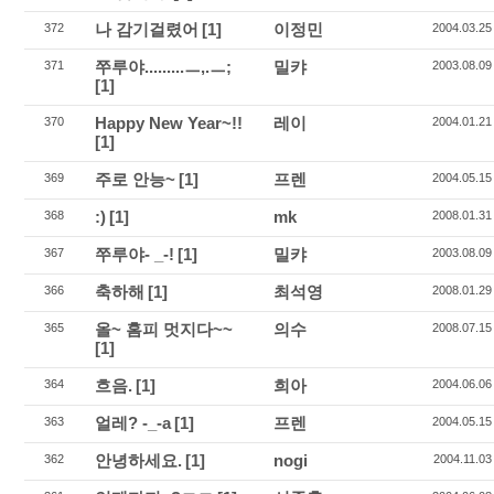
나 감기걸렸어
[1]
이정민
372
2004.03.25
쭈루야.........ㅡ,.ㅡ;
밀캬
371
2003.08.09
[1]
Happy New Year~!!
레이
370
2004.01.21
[1]
주로 안능~
[1]
프렌
369
2004.05.15
:)
[1]
mk
368
2008.01.31
쭈루야- _-!
[1]
밀캬
367
2003.08.09
축하해
[1]
최석영
366
2008.01.29
올~ 홈피 멋지다~~
의수
365
2008.07.15
[1]
흐음.
[1]
희아
364
2004.06.06
얼레? -_-a
[1]
프렌
363
2004.05.15
안녕하세요.
[1]
nogi
362
2004.11.03