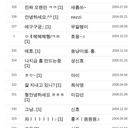
진짜 오랜만 ㅋㅋ
[1]
새롬쓰~
339
2004.07.09
안녕하세요.^^
[1]
nezzi
338
2004.05.21
에구구궁;;
[1]
무말랭이
337
2003.08.08
ㅇㅔ헤헤헤헹/ㅋㄹ
호옹~♬
»
2004.10.23
[1]
에효.
[1]
쏭냥이셈. 흥.
335
2004.11.03
나지금 홈 만드는중
성신효
334
2005.01.16
[1]
ㅎㅇ~
[1]
아이
333
2003.04.06
잘 지내고 있니?
[1]
최석영
332
2008.04.09
형안녕하세요 ㅎㅎㅎ
이강선
331
2008.01.08
[1]
그냥..
[1]
신효
330
2004.12.20
와ㅏㅏㅏㅏㅏㅏ♪
[1]
홍ㅈㅣ원원원♬
329
2004.09.08