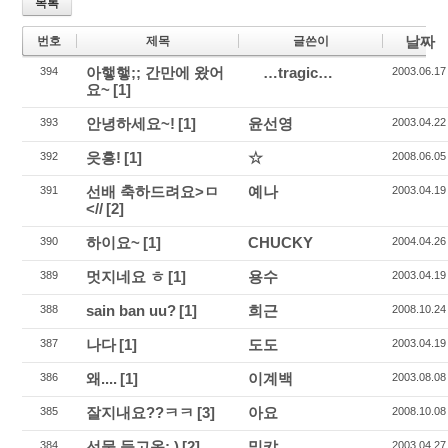
목록
날짜
번호
제목
글쓴이
아햏햏;; 간만에 왔어
…tragic…
394
2003.06.17
요~
[1]
안녕하세요~!
[1]
윤선영
393
2003.04.22
읏흥!
[1]
☆
392
2008.06.05
선배 축하드려요>ㅁ
예나
391
2003.04.19
<//
[2]
하이요~
[1]
CHUCKY
390
2004.04.26
멋지네요 ㅎ
[1]
용수
389
2003.04.19
sain ban uu?
[1]
희근
388
2008.10.24
나다
[1]
도도
387
2003.04.19
왜....
[1]
이계백
386
2003.08.08
잘지내요??ㅋㅋ
[3]
아요
385
2008.10.08
선물 들고옴: )
[2]
밀캬
384
2003.04.27