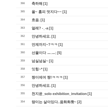
축하해
[1]
366
올~ 홈피 멋지다~~
[1]
365
흐음.
[1]
364
얼레? -_-a
[1]
363
안녕하세요.
[1]
362
언제까지~?ㅋㅋ
[1]
361
선물이다 ㅡ.ㅡ;
[5]
360
넘실넘실~
[1]
359
잇힝~*
[1]
358
짱이에여 짱!ㅋㅋㅋ
[1]
357
안녕하세요.
[1]
356
천지윤_solo exhibition_invitation
[1]
355
량이는 살아있다..움화화홧~
[2]
354