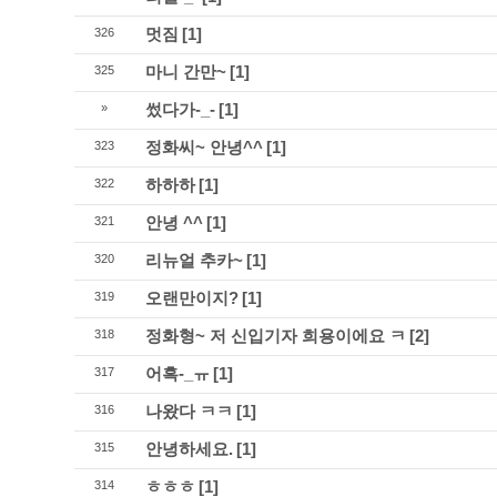
멋짐
[1]
326
마니 간만~
[1]
325
썼다가-_-
[1]
»
정화씨~ 안녕^^
[1]
323
하하하
[1]
322
안녕 ^^
[1]
321
리뉴얼 추카~
[1]
320
오랜만이지?
[1]
319
정화형~ 저 신입기자 희용이에요 ㅋ
[2]
318
어흑-_ㅠ
[1]
317
나왔다 ㅋㅋ
[1]
316
안녕하세요.
[1]
315
ㅎㅎㅎ
[1]
314