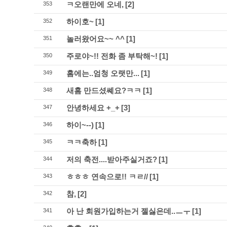
ㅋ오랜만에 오네,
[2]
353
하이호~
[1]
352
놀러왔어요~~ ^^
[1]
351
주로야~!! 전화 좀 부탁해~!
[1]
350
홈에는..엄청 오랫만...
[1]
349
새홈 만드셨쎼요?ㅋㅋ
[1]
348
안녕하세요 +_+
[3]
347
하이~--)
[1]
346
ㅋㅋ축하
[1]
345
저의 축전....받아주실거죠?
[1]
344
ㅎㅎㅎ 연속으로!! ㅋㄹ//
[1]
343
참,
[2]
342
아 난 회원가입하는거 젤싫은데..ㅡㅜ
[1]
341