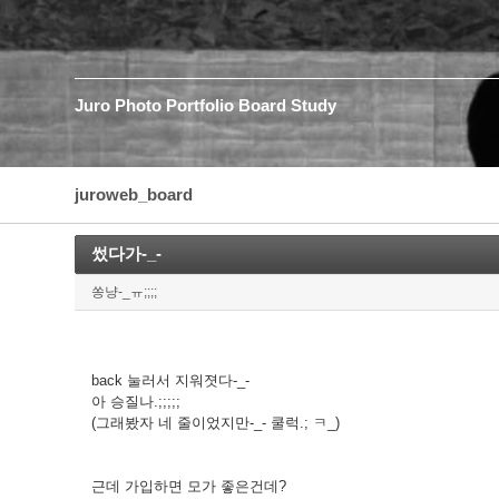
Juro
Photo
Portfolio
Board
Study
juroweb_board
썼다가-_-
쏭냥-_ㅠ;;;;
back 눌러서 지워졋다-_-
아 승질나.;;;;;
(그래봤자 네 줄이었지만-_- 쿨럭.; ㅋ_)
근데 가입하면 모가 좋은건데?