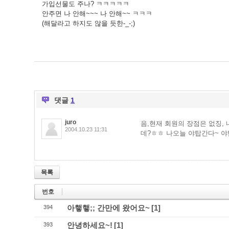
가입선물도 주나? ㅋㅋㅋㅋㅋ
안주면 나 안해~~~ 나 안해~~ ㅋㅋㅋ
(해달라고 하지도 않을 듯한-_-;)
댓글
1
juro
음,현재 회원의 장점은 없징,
2004.10.23 11:31
데?ㅎㅎ 나오늘 야탑간다~ 야
목록
번호
아햏햏;; 간만에 왔어요~
[1]
394
안녕하세요~!
[1]
393