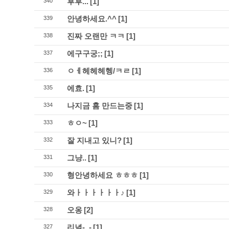
후후...
[1]
340
안녕하세요.^^
[1]
339
진짜 오랜만 ㅋㅋ
[1]
338
에구구궁;;
[1]
337
ㅇㅔ헤헤헤헹/ㅋㄹ
[1]
336
에효.
[1]
335
나지금 홈 만드는중
[1]
334
ㅎㅇ~
[1]
333
잘 지내고 있니?
[1]
332
그냥..
[1]
331
형안녕하세요 ㅎㅎㅎ
[1]
330
와ㅏㅏㅏㅏㅏㅏ♪
[1]
329
오옹
[2]
328
리녈-_-
[1]
327