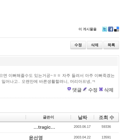
이 게시물을
T
F
D
wi
ac
eli
tt
e
ci
수정
삭제
목록
er
b
o
o
u
o
s
k
 많으면 이뻐해줄수도 있는거공~ㅎㅎ 자주 들려서 아주 이뻐죽겠는
에 일어나고.. 오랜만에 바른생활할려니, 머리아프넹,ㅋ
댓글
수정
삭제
날짜
조회 수
글쓴이
…tragic…
2003.06.17
59336
윤선영
2003.04.22
13591