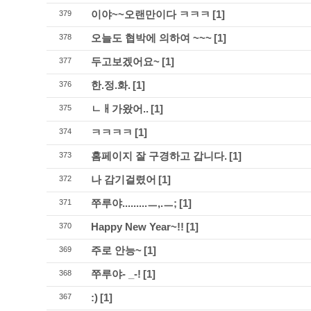
이야~~오랜만이다 ㅋㅋㅋ
[1]
379
오늘도 협박에 의하여 ~~~
[1]
378
두고보겠어요~
[1]
377
한.정.화.
[1]
376
ㄴㅐ가왔어..
[1]
375
ㅋㅋㅋㅋ
[1]
374
홈페이지 잘 구경하고 갑니다.
[1]
373
나 감기걸렸어
[1]
372
쭈루야.........ㅡ,.ㅡ;
[1]
371
Happy New Year~!!
[1]
370
주로 안능~
[1]
369
쭈루야- _-!
[1]
368
:)
[1]
367