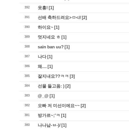
읏흥!
[1]
392
선배 축하드려요>ㅁ<//
[2]
391
하이요~
[1]
390
멋지네요 ㅎ
[1]
389
sain ban uu?
[1]
388
나다
[1]
387
왜....
[1]
386
잘지내요??ㅋㅋ
[3]
385
선물 들고옴: )
[2]
384
@_@
[1]
383
오빠 저 미선이에요~~
[2]
382
방가르~;'ㅋ
[1]
381
나나납-ㅂ-)/
[1]
380