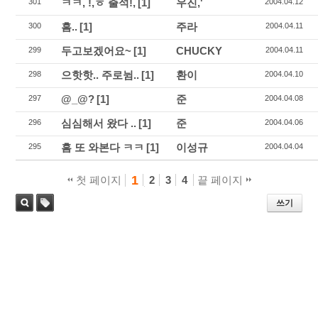
ㅋㅋ, !,ㅎ 출석!,
[1]
우진,'
301
2004.04.12
흠..
[1]
주라
300
2004.04.11
두고보겠어요~
[1]
CHUCKY
299
2004.04.11
으핫핫.. 주로뉨..
[1]
환이
298
2004.04.10
@_@?
[1]
준
297
2004.04.08
심심해서 왔다 ..
[1]
준
296
2004.04.06
흠 또 와본다 ㅋㅋ
[1]
이성규
295
2004.04.04
1
첫 페이지
2
3
4
끝 페이지
쓰기
태
검색
그