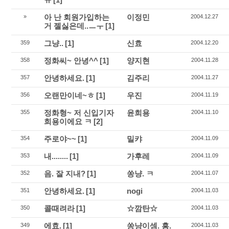
아 난 회원가입하는
이정민
»
2004.12.27
거 젤싫은데..ㅡㅜ
[1]
그냥..
[1]
신효
359
2004.12.20
정화씨~ 안녕^^
[1]
양지현
358
2004.11.28
안녕하세요.
[1]
김주리
357
2004.11.27
오랜만이네~ㅎ
[1]
우진
356
2004.11.19
정화형~ 저 신입기자
윤희용
355
2004.11.10
희용이에요 ㅋ
[2]
주로야~~
[1]
밀캬
354
2004.11.09
내........
[1]
가후레
353
2004.11.09
음. 잘 지내?
[1]
쏭냥. ㅋ
352
2004.11.07
안녕하세요.
[1]
nogi
351
2004.11.03
콜때려라
[1]
☆깜탄☆
350
2004.11.03
에효.
[1]
쏭냥이셈. 흥.
349
2004.11.03