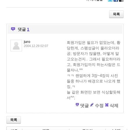
T
F
D
wi
ac
eli
tt
e
ci
목록
er
b
o
o
u
o
s
댓글
1
k
juro
회원가입은 필요가 없었는데, 황
2004.12.29 02:07
당한게, 스팸성글이 올라오더라
공; 방문자가 많을땐, 어떻게 알
고오는건지.. 그래서 필요하더라
고, 회원가입까지 하는사람은 드
물자나,^^
ㅋㅋ 랜덤하게 3장~4장의 사진
들중 하나가 배경으로 나오게 했
징,ㅋ
늘 같은 화면만 보면 식상할듯해
서^^;
댓글
수정
삭제
목록