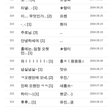
리녈-_-
[1]
★량이
325
2004.09.25
이.... 무엇인가...
[2]
프렌
324
2004.09.25
-_-;
[1]
희아
323
2004.09.24
주로님.
[3]
...
322
2004.09.18
안녕하세여.
[1]
...
321
2004.09.17
홈에는..엄청 오랫
★량이
320
2004.09.13
만...
[1]
와ㅏㅏㅏㅏㅏㅏ♪
[1]
홍ㅈㅣ원원원♬
319
2004.09.08
넘실넘실~
[1]
맛슈
318
2004.08.27
ㅋ오랜만에 오네,
[2]
우진,'
317
2004.07.22
진짜 오랜만 ㅋㅋ
[1]
새롬쓰~
316
2004.07.09
하이~--)
[1]
뽀군-_-)
315
2004.07.05
후후...
[1]
유진...권
314
2004.06.23