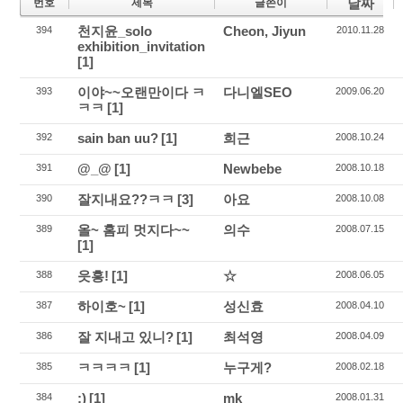
날짜
번호
제목
글쓴이
천지윤_solo
Cheon, Jiyun
394
2010.11.28
exhibition_invitation
[1]
이야~~오랜만이다 ㅋ
다니엘SEO
393
2009.06.20
ㅋㅋ
[1]
sain ban uu?
[1]
희근
392
2008.10.24
@_@
[1]
Newbebe
391
2008.10.18
잘지내요??ㅋㅋ
[3]
아요
390
2008.10.08
올~ 홈피 멋지다~~
의수
389
2008.07.15
[1]
읏흥!
[1]
☆
388
2008.06.05
하이호~
[1]
성신효
387
2008.04.10
잘 지내고 있니?
[1]
최석영
386
2008.04.09
ㅋㅋㅋㅋ
[1]
누구게?
385
2008.02.18
:)
[1]
mk
384
2008.01.31