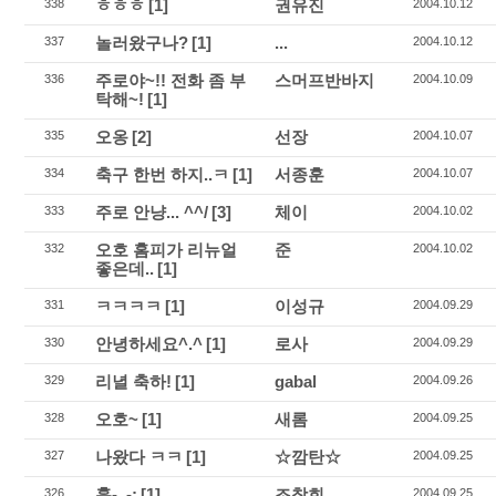
ㅎㅎㅎ
[1]
권유진
338
2004.10.12
놀러왔구나?
[1]
...
337
2004.10.12
주로야~!! 전화 좀 부
스머프반바지
336
2004.10.09
탁해~!
[1]
오옹
[2]
선장
335
2004.10.07
축구 한번 하지..ㅋ
[1]
서종훈
334
2004.10.07
주로 안냥... ^^/
[3]
체이
333
2004.10.02
오호 홈피가 리뉴얼
준
332
2004.10.02
좋은데..
[1]
ㅋㅋㅋㅋ
[1]
이성규
331
2004.09.29
안녕하세요^.^
[1]
로사
330
2004.09.29
리녈 축하!
[1]
gabal
329
2004.09.26
오호~
[1]
새롬
328
2004.09.25
나왔다 ㅋㅋ
[1]
☆깜탄☆
327
2004.09.25
훗-_-;
[1]
조창희
326
2004.09.25