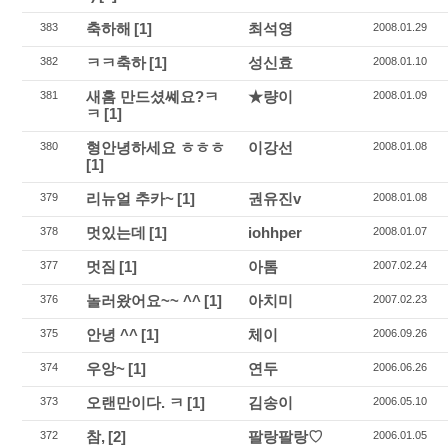
축하해
[1]
최석영
383
2008.01.29
ㅋㅋ축하
[1]
성신효
382
2008.01.10
새홈 만드셨쎼요?ㅋ
★량이
381
2008.01.09
ㅋ
[1]
형안녕하세요 ㅎㅎㅎ
이강선
380
2008.01.08
[1]
리뉴얼 추카~
[1]
권유진v
379
2008.01.08
멋있는데
[1]
iohhper
378
2008.01.07
멋짐
[1]
아톰
377
2007.02.24
놀러왔어요~~ ^^
[1]
아치미
376
2007.02.23
안녕 ^^
[1]
체이
375
2006.09.26
우앙~
[1]
연두
374
2006.06.26
오랜만이다. ㅋ
[1]
김송이
373
2006.05.10
참,
[2]
팔랑팔랑♡
372
2006.01.05