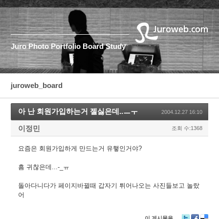
Juro
Photo
Portfolio
Board
Study
juroweb_board
아 난 회원가입하는거 젤싫은데..ㅡㅜ
2004.12.27 16:10
이정민
조회 수:1368
요즘은 회원가입하게 만드는거 유햏인거야?
흠 귀찮은데...-_ㅠ
돌아다니다가 페이지바뀔때 갑자기 튀어나오는 사진들보고 놀랐
어
이 게시물을