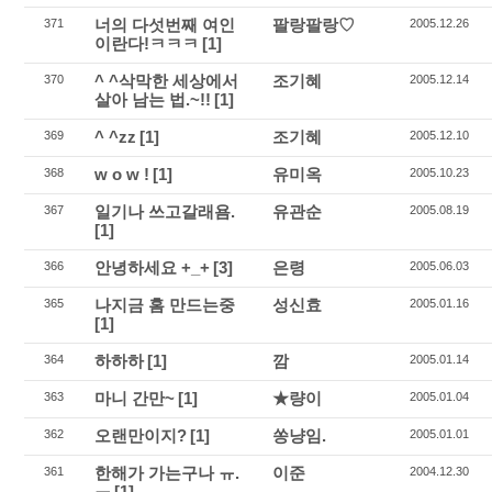
너의 다섯번째 여인
팔랑팔랑♡
371
2005.12.26
이란다!ㅋㅋㅋ
[1]
^ ^삭막한 세상에서
조기혜
370
2005.12.14
살아 남는 법.~!!
[1]
^ ^zz
[1]
조기혜
369
2005.12.10
w o w !
[1]
유미옥
368
2005.10.23
일기나 쓰고갈래욤.
유관순
367
2005.08.19
[1]
안녕하세요 +_+
[3]
은령
366
2005.06.03
나지금 홈 만드는중
성신효
365
2005.01.16
[1]
하하하
[1]
깜
364
2005.01.14
마니 간만~
[1]
★량이
363
2005.01.04
오랜만이지?
[1]
쏭냥임.
362
2005.01.01
한해가 가는구나 ㅠ.
이준
361
2004.12.30
ㅠ
[1]