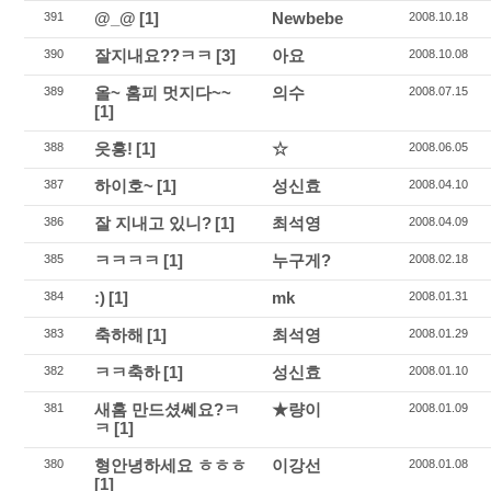
@_@
[1]
Newbebe
391
2008.10.18
잘지내요??ㅋㅋ
[3]
아요
390
2008.10.08
올~ 홈피 멋지다~~
의수
389
2008.07.15
[1]
읏흥!
[1]
☆
388
2008.06.05
하이호~
[1]
성신효
387
2008.04.10
잘 지내고 있니?
[1]
최석영
386
2008.04.09
ㅋㅋㅋㅋ
[1]
누구게?
385
2008.02.18
:)
[1]
mk
384
2008.01.31
축하해
[1]
최석영
383
2008.01.29
ㅋㅋ축하
[1]
성신효
382
2008.01.10
새홈 만드셨쎼요?ㅋ
★량이
381
2008.01.09
ㅋ
[1]
형안녕하세요 ㅎㅎㅎ
이강선
380
2008.01.08
[1]