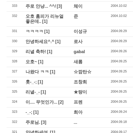
주로 안냥... ^^/
[3]
체이
333
2004.10.02
오호 홈피가 리뉴얼
준
332
2004.10.02
좋은데..
[1]
ㅋㅋㅋㅋ
[1]
이성규
331
2004.09.29
안녕하세요^.^
[1]
로사
330
2004.09.29
리녈 축하!
[1]
gabal
329
2004.09.26
오호~
[1]
새롬
328
2004.09.25
나왔다 ㅋㅋ
[1]
☆깜탄☆
327
2004.09.25
훗-_-;
[1]
조창희
326
2004.09.25
리녈-_-
[1]
★량이
325
2004.09.25
이.... 무엇인가...
[2]
프렌
324
2004.09.25
-_-;
[1]
희아
323
2004.09.24
주로님.
[3]
...
322
2004.09.18
안녕하세여.
[1]
...
321
2004.09.17