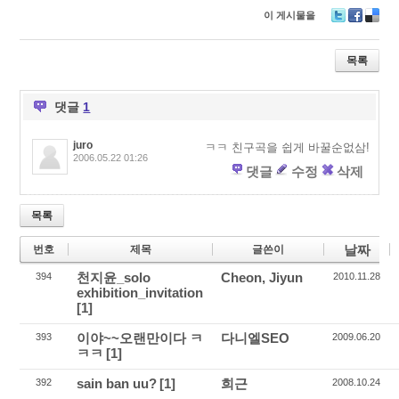
이 게시물을
T
F
D
wi
ac
eli
tt
e
ci
목록
er
b
o
o
u
o
s
댓글
1
k
juro
ㅋㅋ 친구곡을 쉽게 바꿀순없삼!
2006.05.22 01:26
댓글
수정
삭제
목록
날짜
번호
제목
글쓴이
천지윤_solo
Cheon, Jiyun
394
2010.11.28
exhibition_invitation
[1]
이야~~오랜만이다 ㅋ
다니엘SEO
393
2009.06.20
ㅋㅋ
[1]
sain ban uu?
[1]
희근
392
2008.10.24