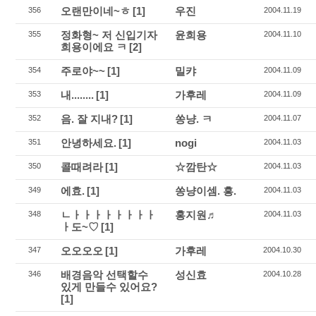
오랜만이네~ㅎ
[1]
우진
356
2004.11.19
정화형~ 저 신입기자
윤희용
355
2004.11.10
희용이에요 ㅋ
[2]
주로야~~
[1]
밀캬
354
2004.11.09
내........
[1]
가후레
353
2004.11.09
음. 잘 지내?
[1]
쏭냥. ㅋ
352
2004.11.07
안녕하세요.
[1]
nogi
351
2004.11.03
콜때려라
[1]
☆깜탄☆
350
2004.11.03
에효.
[1]
쏭냥이셈. 흥.
349
2004.11.03
ㄴㅏㅏㅏㅏㅏㅏㅏㅏ
홍지원♬
348
2004.11.03
ㅏ도~♡
[1]
오오오오
[1]
가후레
347
2004.10.30
배경음악 선택할수
성신효
346
2004.10.28
있게 만들수 있어요?
[1]