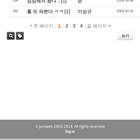
심심해서 왔다 ..
[1]
준
296
2004.04.06
흠 또 와본다 ㅋㅋ
[1]
이성규
295
2004.04.04
1
첫 페이지
2
3
4
끝 페이지
쓰기
태
검색
그
© juroweb 2003-2014. All rights reserved
log in