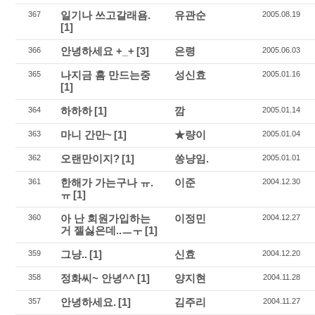
일기나 쓰고갈래욤.
유관순
367
2005.08.19
[1]
안녕하세요 +_+
[3]
은령
366
2005.06.03
나지금 홈 만드는중
성신효
365
2005.01.16
[1]
하하하
[1]
깜
364
2005.01.14
마니 간만~
[1]
★량이
363
2005.01.04
오랜만이지?
[1]
쏭냥임.
362
2005.01.01
한해가 가는구나 ㅠ.
이준
361
2004.12.30
ㅠ
[1]
아 난 회원가입하는
이정민
360
2004.12.27
거 젤싫은데..ㅡㅜ
[1]
그냥..
[1]
신효
359
2004.12.20
정화씨~ 안녕^^
[1]
양지현
358
2004.11.28
안녕하세요.
[1]
김주리
357
2004.11.27