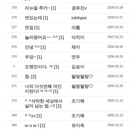
리뉴얼 추카~
[1]
권유진v
379
2008.01.08
멋있는데
[1]
iohhper
378
2008.01.07
멋짐
[1]
아톰
377
2007.02.24
놀러왔어요~~ ^^
[1]
아치미
376
2007.02.23
안녕 ^^
[1]
체이
375
2006.09.26
우앙~
[1]
연두
374
2006.06.26
오랜만이다. ㅋ
[1]
김송이
»
2006.05.10
참,
[2]
팔랑팔랑♡
372
2006.01.05
너의 다섯번째 여인
팔랑팔랑♡
371
2005.12.26
이란다!ㅋㅋㅋ
[1]
^ ^삭막한 세상에서
조기혜
370
2005.12.14
살아 남는 법.~!!
[1]
^ ^zz
[1]
조기혜
369
2005.12.10
w o w !
[1]
유미옥
368
2005.10.23