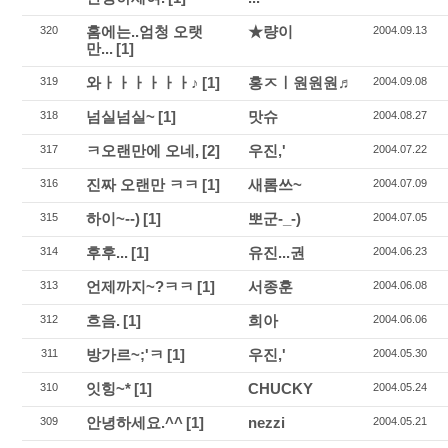
홈에는..엄청 오랫
★량이
320
2004.09.13
만...
[1]
와ㅏㅏㅏㅏㅏㅏ♪
[1]
홍ㅈㅣ원원원♬
319
2004.09.08
넘실넘실~
[1]
맛슈
318
2004.08.27
ㅋ오랜만에 오네,
[2]
우진,'
317
2004.07.22
진짜 오랜만 ㅋㅋ
[1]
새롬쓰~
316
2004.07.09
하이~--)
[1]
뽀군-_-)
315
2004.07.05
후후...
[1]
유진...권
314
2004.06.23
언제까지~?ㅋㅋ
[1]
서종훈
313
2004.06.08
흐음.
[1]
희아
312
2004.06.06
방가르~;'ㅋ
[1]
우진,'
311
2004.05.30
잇힝~*
[1]
CHUCKY
310
2004.05.24
안녕하세요.^^
[1]
nezzi
309
2004.05.21