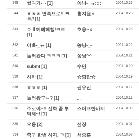
썼다가-_-
[1]
쏭냥-_ㅠ;;;;
345
2004.10.23
ㅎㅎㅎ 연속으로!! ㅋ
홍지원♬
344
2004.10.23
ㄹ//
[1]
ㅇㅔ헤헤헤헹/ㅋㄹ
호옹~♬
343
2004.10.23
[1]
어흑-_ㅠ
[1]
쏭냥-_-
342
2004.10.22
놀러왔다 ㅋㅋㅋ
[1]
쏭냥^^
341
2004.10.21
submt
[1]
수민
340
2004.10.20
하하
[1]
☆깜탄☆
339
2004.10.19
ㅎㅎㅎ
[1]
권유진
338
2004.10.12
놀러왔구나?
[1]
...
337
2004.10.12
주로야~!! 전화 좀 부
스머프반바지
336
2004.10.09
탁해~!
[1]
오옹
[2]
선장
335
2004.10.07
축구 한번 하지..ㅋ
[1]
서종훈
334
2004.10.07