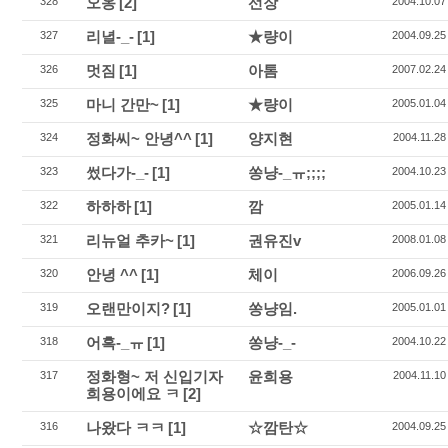
오옹
[2]
선장
328
2004.10.07
리녈-_-
[1]
★량이
327
2004.09.25
멋짐
[1]
아톰
326
2007.02.24
마니 간만~
[1]
★량이
325
2005.01.04
정화씨~ 안녕^^
[1]
양지현
324
2004.11.28
썼다가-_-
[1]
쏭냥-_ㅠ;;;;
323
2004.10.23
하하하
[1]
깜
322
2005.01.14
리뉴얼 추카~
[1]
권유진v
321
2008.01.08
안녕 ^^
[1]
체이
320
2006.09.26
오랜만이지?
[1]
쏭냥임.
319
2005.01.01
어흑-_ㅠ
[1]
쏭냥-_-
318
2004.10.22
정화형~ 저 신입기자
윤희용
317
2004.11.10
희용이에요 ㅋ
[2]
나왔다 ㅋㅋ
[1]
☆깜탄☆
316
2004.09.25