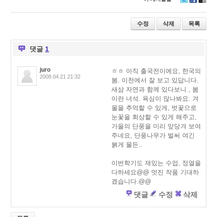
T
F
D
wi
ac
eli
tt
e
ci
수정
삭제
목록
er
b
o
o
u
o
s
댓글
1
k
juro
ㅎㅎ 아직 출국전이에요, 한국의
2008.04.21 21:32
봄. 이천에서 잘 보고 있답니다.
새삼 자연과 함께 있다보니 , 봄
이란 녀석. 욕심이 많나봐요. 겨
울을 추억할 수 있게, 벗꽃으로
눈꽃을 회상할 수 있게 해주고,
가을의 단풍을 미리 앞당겨 보여
주네요, 단풍나무가 벌써 여긴
붉게 물든..
이번학기도 재밌는 수업, 정열을
다하세요@@ 멋진 작품 기대하
겠습니다.@@
댓글
수정
삭제