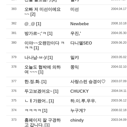
오빠 저 미선이에요
미선
383
2004.04.17
~~
[2]
@_@
[1]
Newbebe
382
2008.10.18
방가르~;'ㅋ
[1]
우진,'
381
2004.05.30
이야~~오랜만이다 ㅋ
다니엘SEO
380
2009.06.20
ㅋㅋ
[1]
나나납-ㅂ-)/
[1]
밀캬
379
2003.05.02
오늘도 협박에 의하
쫑익
378
2004.02.10
여 ~~~
[1]
한.정.화.
[1]
사랑스런 승경이♡
377
2003.07.09
두고보겠어요~
[1]
CHUCKY
376
2004.04.11
ㄴㅐ가왔어..
[1]
하.이.루.우우.
375
2003.06.12
ㅋㅋㅋㅋ
[1]
누구게?
374
2008.02.18
홈페이지 잘 구경하
chindy
373
2003.04.09
고 갑니다.
[1]