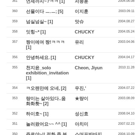
언제까지~?ㅋㅋ
[1]
서종훈
361
2004.06.08
선물이다 ㅡ.ㅡ;
[5]
이지훈
360
2003.09.11
넘실넘실~
[1]
맛슈
359
2004.08.27
잇힝~*
[1]
CHUCKY
358
2004.05.24
짱이에여 짱!ㅋㅋㅋ
유리
357
2003.04.06
[1]
안녕하세요.
[1]
CHUCKY
356
2004.04.17
천지윤_solo
Cheon, Jiyun
355
2010.11.28
exhibition_invitation
[1]
ㅋ오랜만에 오네,
[2]
우진,'
354
2004.07.22
량이는 살아있다..움
★량이
353
2003.08.09
화화홧~
[2]
하이호~
[1]
성신효
352
2008.04.10
놀러왔어요~~ ^^
[1]
아치미
351
2007.02.23
주로야~!! 전화 좀 부
스머프반바지
350
2004.10.09