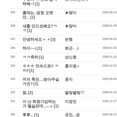
탁해~!
[1]
홈에는..엄청 오랫
★량이
349
2004.09.13
만...
[1]
새홈 만드셨쎼요?ㅋ
★량이
348
2008.01.09
ㅋ
[1]
안녕하세요 +_+
[3]
은령
347
2005.06.03
하이~--)
[1]
뽀군-_-)
346
2004.07.05
ㅋㅋ축하
[1]
성신효
345
2008.01.10
ㅎㅎㅎ 연속으로!! ㅋ
홍지원♬
344
2004.10.23
ㄹ//
[1]
저의 축전....받아주실
꽁지
343
2003.08.08
거죠?
[1]
참,
[2]
팔랑팔랑♡
342
2006.01.05
아 난 회원가입하는
이정민
341
2004.12.27
거 젤싫은데..ㅡㅜ
[1]
후후...
[1]
유진...권
340
2004.06.23