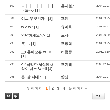
ㄴㅏㅏㅏㅏㅏㅏㅏㅏ
홍지원♬
302
2004.11.03
ㅏ도~♡
[1]
이.... 무엇인가...
[2]
프렌
301
2004.09.25
w o w !
[1]
유미옥
300
2005.10.23
안녕하세요^.^
[1]
로사
299
2004.09.29
훗-_-;
[1]
조창희
298
2004.09.25
오! 홈피오픈 ㅊㅋ!
하형종
297
2003.03.10
[1]
^ ^삭막한 세상에서
조기혜
296
2005.12.14
살아 남는 법.~!!
[1]
음. 잘 지내?
[1]
쏭냥. ㅋ
295
2004.11.07
1
첫 페이지
2
3
4
끝 페이지
쓰기
태
검색
그