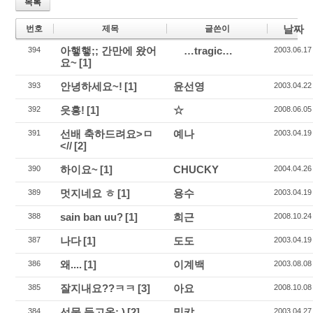
목록
날짜
번호
제목
글쓴이
아햏햏;; 간만에 왔어
…tragic…
394
2003.06.17
요~
[1]
안녕하세요~!
[1]
윤선영
393
2003.04.22
읏흥!
[1]
☆
392
2008.06.05
선배 축하드려요>ㅁ
예나
391
2003.04.19
<//
[2]
하이요~
[1]
CHUCKY
390
2004.04.26
멋지네요 ㅎ
[1]
용수
389
2003.04.19
sain ban uu?
[1]
희근
388
2008.10.24
나다
[1]
도도
387
2003.04.19
왜....
[1]
이계백
386
2003.08.08
잘지내요??ㅋㅋ
[3]
아요
385
2008.10.08
선물 들고옴: )
[2]
밀캬
384
2003.04.27