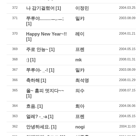
나 감기걸렸어
[1]
이정민
372
2004.03.25
쭈루야.........ㅡ,.ㅡ;
밀캬
371
2003.08.09
[1]
Happy New Year~!!
레이
370
2004.01.21
[1]
주로 안능~
[1]
프렌
369
2004.05.15
:)
[1]
mk
368
2008.01.31
쭈루야- _-!
[1]
밀캬
367
2003.08.09
축하해
[1]
최석영
366
2008.01.29
올~ 홈피 멋지다~~
의수
365
2008.07.15
[1]
흐음.
[1]
희아
364
2004.06.06
얼레? -_-a
[1]
프렌
363
2004.05.15
안녕하세요.
[1]
nogi
362
2004.11.03