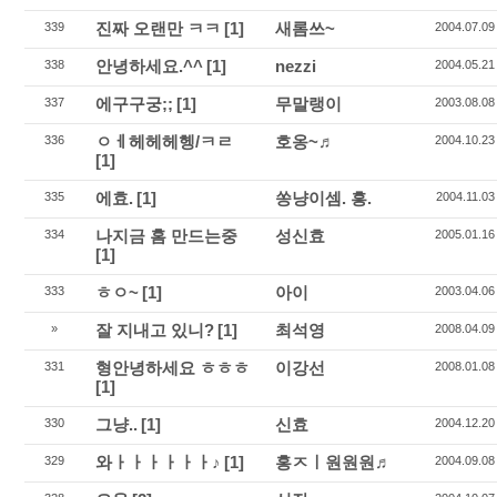
진짜 오랜만 ㅋㅋ
[1]
새롬쓰~
339
2004.07.09
안녕하세요.^^
[1]
nezzi
338
2004.05.21
에구구궁;;
[1]
무말랭이
337
2003.08.08
ㅇㅔ헤헤헤헹/ㅋㄹ
호옹~♬
336
2004.10.23
[1]
에효.
[1]
쏭냥이셈. 흥.
335
2004.11.03
나지금 홈 만드는중
성신효
334
2005.01.16
[1]
ㅎㅇ~
[1]
아이
333
2003.04.06
잘 지내고 있니?
[1]
최석영
»
2008.04.09
형안녕하세요 ㅎㅎㅎ
이강선
331
2008.01.08
[1]
그냥..
[1]
신효
330
2004.12.20
와ㅏㅏㅏㅏㅏㅏ♪
[1]
홍ㅈㅣ원원원♬
329
2004.09.08