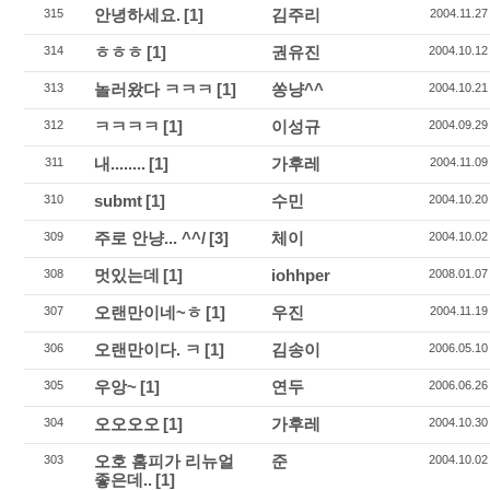
안녕하세요.
[1]
김주리
315
2004.11.27
ㅎㅎㅎ
[1]
권유진
314
2004.10.12
놀러왔다 ㅋㅋㅋ
[1]
쏭냥^^
313
2004.10.21
ㅋㅋㅋㅋ
[1]
이성규
312
2004.09.29
내........
[1]
가후레
311
2004.11.09
submt
[1]
수민
310
2004.10.20
주로 안냥... ^^/
[3]
체이
309
2004.10.02
멋있는데
[1]
iohhper
308
2008.01.07
오랜만이네~ㅎ
[1]
우진
307
2004.11.19
오랜만이다. ㅋ
[1]
김송이
306
2006.05.10
우앙~
[1]
연두
305
2006.06.26
오오오오
[1]
가후레
304
2004.10.30
오호 홈피가 리뉴얼
준
303
2004.10.02
좋은데..
[1]