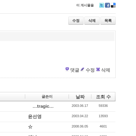
이 게시물을
T
F
D
wi
ac
eli
tt
e
ci
수정
삭제
목록
er
b
o
o
u
o
s
k
댓글
수정
삭제
날짜
조회 수
글쓴이
…tragic…
2003.06.17
59336
윤선영
2003.04.22
13593
☆
2008.06.05
4601