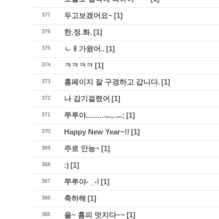
두고보겠어요~
[1]
377
한.정.화.
[1]
376
ㄴㅐ가왔어..
[1]
375
ㅋㅋㅋㅋ
[1]
374
홈페이지 잘 구경하고 갑니다.
[1]
373
나 감기걸렸어
[1]
372
쭈루야.........ㅡ,.ㅡ;
[1]
371
Happy New Year~!!
[1]
370
주로 안능~
[1]
369
:)
[1]
368
쭈루야- _-!
[1]
367
축하해
[1]
366
올~ 홈피 멋지다~~
[1]
365