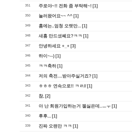
주로야~!! 전화 좀 부탁해~!
[1]
351
놀러왔어요~~ ^^
[1]
350
홈에는..엄청 오랫만...
[1]
349
새홈 만드셨쎼요?ㅋㅋ
[1]
348
안녕하세요 +_+
[3]
347
하이~--)
[1]
346
ㅋㅋ축하
[1]
345
저의 축전....받아주실거죠?
[1]
344
ㅎㅎㅎ 연속으로!! ㅋㄹ//
[1]
343
참,
[2]
342
아 난 회원가입하는거 젤싫은데..ㅡㅜ
[1]
341
후후...
[1]
340
진짜 오랜만 ㅋㅋ
[1]
339