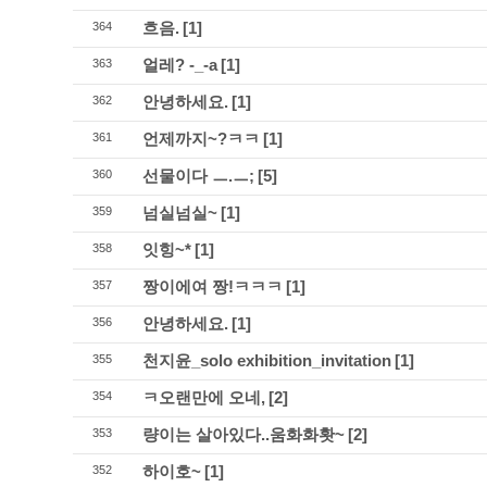
흐음.
[1]
364
얼레? -_-a
[1]
363
안녕하세요.
[1]
362
언제까지~?ㅋㅋ
[1]
361
선물이다 ㅡ.ㅡ;
[5]
360
넘실넘실~
[1]
359
잇힝~*
[1]
358
짱이에여 짱!ㅋㅋㅋ
[1]
357
안녕하세요.
[1]
356
천지윤_solo exhibition_invitation
[1]
355
ㅋ오랜만에 오네,
[2]
354
량이는 살아있다..움화화홧~
[2]
353
하이호~
[1]
352