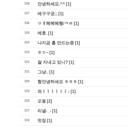
안녕하세요.^^
[1]
338
에구구궁;;
[1]
337
ㅇㅔ헤헤헤헹/ㅋㄹ
[1]
336
에효.
[1]
335
나지금 홈 만드는중
[1]
334
ㅎㅇ~
[1]
333
잘 지내고 있니?
[1]
332
그냥..
[1]
331
형안녕하세요 ㅎㅎㅎ
[1]
330
와ㅏㅏㅏㅏㅏㅏ♪
[1]
329
오옹
[2]
328
리녈-_-
[1]
327
멋짐
[1]
326