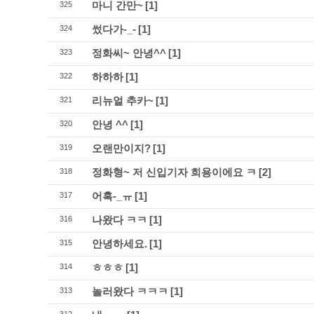
마니 간만~
[1]
325
썼다가-_-
[1]
324
정화씨~ 안녕^^
[1]
323
하하하
[1]
322
리뉴얼 추카~
[1]
321
안녕 ^^
[1]
320
오랜만이지?
[1]
319
정화형~ 저 신입기자 희용이에요 ㅋ
[2]
318
어흑-_ㅠ
[1]
317
나왔다 ㅋㅋ
[1]
316
안녕하세요.
[1]
315
ㅎㅎㅎ
[1]
314
놀러왔다 ㅋㅋㅋ
[1]
313