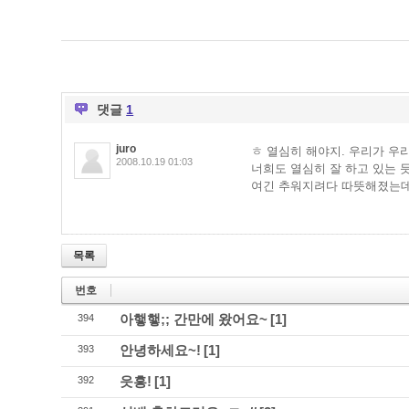
댓글
1
juro
ㅎ 열심히 해야지. 우리가 우
2008.10.19 01:03
너희도 열심히 잘 하고 있는 듯
여긴 추워지려다 따뜻해졌는데
목록
번호
아햏햏;; 간만에 왔어요~
[1]
394
안녕하세요~!
[1]
393
읏흥!
[1]
392