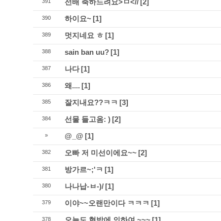
선배 축하드려요>ㅁ<//
[2]
391
하이요~
[1]
390
멋지네요 ㅎ
[1]
389
sain ban uu?
[1]
388
나다
[1]
387
왜....
[1]
386
잘지내요??ㅋㅋ
[3]
385
선물 들고옴: )
[2]
384
@_@
[1]
»
오빠 저 미선이에요~~
[2]
382
방가르~;'ㅋ
[1]
381
나나납-ㅂ-)/
[1]
380
이야~~오랜만이다 ㅋㅋㅋ
[1]
379
오늘도 협박에 의하여 ~~~
[1]
378