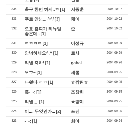
축구 한번 하지..ㅋ
[1]
서종훈
334
2004.10.07
주로 안냥... ^^/
[3]
체이
333
2004.10.02
오호 홈피가 리뉴얼
준
332
2004.10.02
좋은데..
[1]
ㅋㅋㅋㅋ
[1]
이성규
331
2004.09.29
안녕하세요^.^
[1]
로사
330
2004.09.29
리녈 축하!
[1]
gabal
329
2004.09.26
오호~
[1]
새롬
328
2004.09.25
나왔다 ㅋㅋ
[1]
☆깜탄☆
327
2004.09.25
훗-_-;
[1]
조창희
326
2004.09.25
리녈-_-
[1]
★량이
325
2004.09.25
이.... 무엇인가...
[2]
프렌
324
2004.09.25
-_-;
[1]
희아
323
2004.09.24