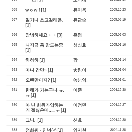
w o w !
[1]
유미옥
368
2005.10.23
일기나 쓰고갈래욤.
유관순
367
2005.08.19
[1]
안녕하세요 +_+
[3]
은령
366
2005.06.03
나지금 홈 만드는중
성신효
365
2005.01.16
[1]
하하하
[1]
깜
364
2005.01.14
마니 간만~
[1]
★량이
363
2005.01.04
오랜만이지?
[1]
쏭냥임.
362
2005.01.01
한해가 가는구나 ㅠ.
이준
361
2004.12.30
ㅠ
[1]
아 난 회원가입하는
이정민
360
2004.12.27
거 젤싫은데..ㅡㅜ
[1]
그냥..
[1]
신효
359
2004.12.20
정화씨~ 안녕^^
[1]
양지현
358
2004.11.28