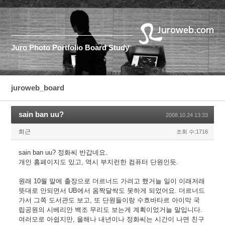
Juro
Photo
Portfolio
Board
Study
juroweb_board
sain ban uu?
2008.10.24 13:33
희근
조회 수:1716
sain ban uu? 정화씨 반갑네요.
개인 홈페이지도 있고, 역시 부지런한 컴퓨터 단원인듯.
원래 10월 말에 출장으로 더르너드 가려고 했거늘 일이 이래저래
뜻대로 안되면서 UB에서 옴짝달싹도 못하게 되었어요. 더르너드
가서 그쪽 도서관도 보고, 또 단원들이랑 수흐바타르 아이막 국
립공원의 시베리안 백조 무리도 보는게 계획이었거늘 말입니다.
여러모로 아쉽지만, 올해나 내년이나 정화씨는 시간이 나면 친구