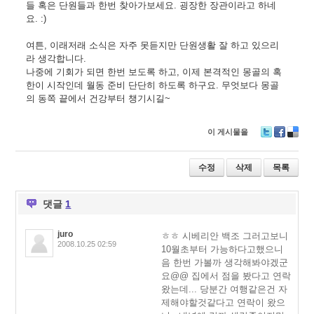
들 혹은 단원들과 한번 찾아가보세요. 굉장한 장관이라고 하네
요. :)
여튼, 이래저래 소식은 자주 못듣지만 단원생활 잘 하고 있으리
라 생각합니다.
나중에 기회가 되면 한번 보도록 하고, 이제 본격적인 몽골의 혹
한이 시작인데 월동 준비 단단히 하도록 하구요. 무엇보다 몽골
의 동쪽 끝에서 건강부터 챙기시길~
이 게시물을
T
F
D
wi
ac
eli
tt
e
ci
수정
삭제
목록
er
b
o
o
u
o
s
댓글
1
k
juro
ㅎㅎ 시베리안 백조 그러고보니
2008.10.25 02:59
10월초부터 가능하다고했으니
음 한번 가볼까 생각해봐야겠군
요@@ 집에서 점을 봤다고 연락
왔는데... 당분간 여행같은건 자
제해야할것같다고 연락이 왔으