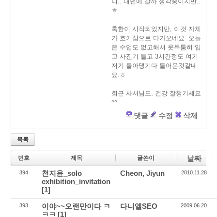
니.. 내년에 갈까 생각중이지만..
ㅎ
혹한이 시작되었지만, 이것 자체
가 호기심으로 다가오네요. 오늘
은 수업도 없고해서 옷두툼히 입
고 사진기 들고 3시간정도 여기
저기 돌아댕기다 들어온것같네
요.ㅎ
희근 사서님도, 건강 잘챙기세요
^^
댓글
수정
삭제
목록
날짜
번호
제목
글쓴이
천지윤_solo
Cheon, Jiyun
394
2010.11.28
exhibition_invitation
[1]
이야~~오랜만이다 ㅋ
다니엘SEO
393
2009.06.20
ㅋㅋ
[1]