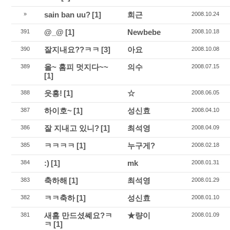
sain ban uu?
[1]
희근
»
2008.10.24
@_@
[1]
Newbebe
391
2008.10.18
잘지내요??ㅋㅋ
[3]
아요
390
2008.10.08
올~ 홈피 멋지다~~
의수
389
2008.07.15
[1]
읏흥!
[1]
☆
388
2008.06.05
하이호~
[1]
성신효
387
2008.04.10
잘 지내고 있니?
[1]
최석영
386
2008.04.09
ㅋㅋㅋㅋ
[1]
누구게?
385
2008.02.18
:)
[1]
mk
384
2008.01.31
축하해
[1]
최석영
383
2008.01.29
ㅋㅋ축하
[1]
성신효
382
2008.01.10
새홈 만드셨쎼요?ㅋ
★량이
381
2008.01.09
ㅋ
[1]