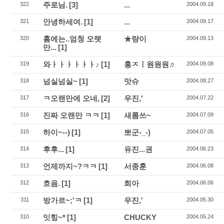
주로님.
[3]
...
322
2004.09.18
안녕하세여.
[1]
...
321
2004.09.17
홈에는..엄청 오랫
★량이
320
2004.09.13
만...
[1]
와ㅏㅏㅏㅏㅏㅏ♪
[1]
홍ㅈㅣ원원원♬
319
2004.09.08
넘실넘실~
[1]
맛슈
318
2004.08.27
ㅋ오랜만에 오네,
[2]
우진,'
317
2004.07.22
진짜 오랜만 ㅋㅋ
[1]
새롬쓰~
316
2004.07.09
하이~--)
[1]
뽀군-_-)
315
2004.07.05
후후...
[1]
유진...권
314
2004.06.23
언제까지~?ㅋㅋ
[1]
서종훈
313
2004.06.08
흐음.
[1]
희아
312
2004.06.06
방가르~;'ㅋ
[1]
우진,'
311
2004.05.30
잇힝~*
[1]
CHUCKY
310
2004.05.24