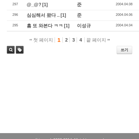
@_@?
[1]
준
297
2004.04.08
심심해서 왔다 ..
[1]
준
296
2004.04.06
흠 또 와본다 ㅋㅋ
[1]
이성규
295
2004.04.04
1
첫 페이지
2
3
4
끝 페이지
쓰기
태
검색
그