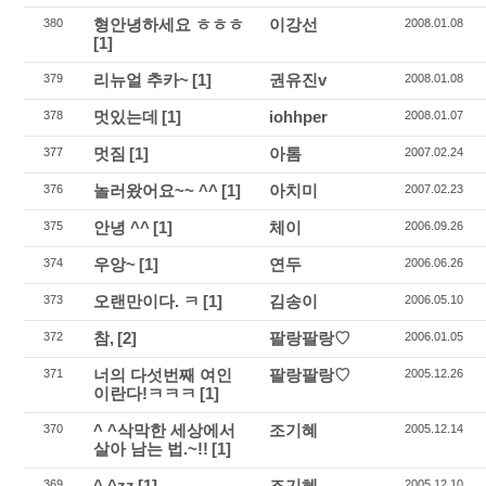
형안녕하세요 ㅎㅎㅎ
이강선
380
2008.01.08
[1]
리뉴얼 추카~
[1]
권유진v
379
2008.01.08
멋있는데
[1]
iohhper
378
2008.01.07
멋짐
[1]
아톰
377
2007.02.24
놀러왔어요~~ ^^
[1]
아치미
376
2007.02.23
안녕 ^^
[1]
체이
375
2006.09.26
우앙~
[1]
연두
374
2006.06.26
오랜만이다. ㅋ
[1]
김송이
373
2006.05.10
참,
[2]
팔랑팔랑♡
372
2006.01.05
너의 다섯번째 여인
팔랑팔랑♡
371
2005.12.26
이란다!ㅋㅋㅋ
[1]
^ ^삭막한 세상에서
조기혜
370
2005.12.14
살아 남는 법.~!!
[1]
^ ^zz
[1]
조기혜
369
2005.12.10