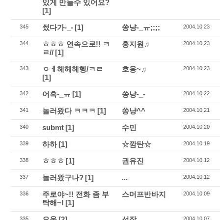
있게 만들수 있어요?
[1]
썼다가-_-
[1]
쏭냥-_ㅠ;;;;
345
2004.10.23
ㅎㅎㅎ 연속으로!! ㅋ
홍지원♬
344
2004.10.23
ㄹ//
[1]
ㅇㅔ헤헤헤헹/ㅋㄹ
호옹~♬
343
2004.10.23
[1]
어흑-_ㅠ
[1]
쏭냥-_-
342
2004.10.22
놀러왔다 ㅋㅋㅋ
[1]
쏭냥^^
341
2004.10.21
submt
[1]
수민
340
2004.10.20
하하
[1]
☆깜탄☆
339
2004.10.19
ㅎㅎㅎ
[1]
권유진
338
2004.10.12
놀러왔구나?
[1]
...
337
2004.10.12
주로야~!! 전화 좀 부
스머프반바지
336
2004.10.09
탁해~!
[1]
오옹
[2]
선장
335
2004.10.07