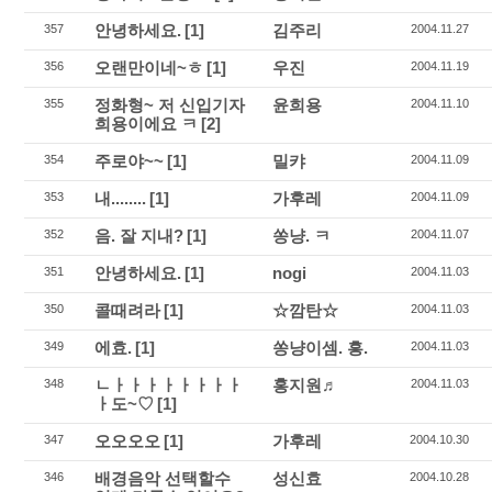
안녕하세요.
[1]
김주리
357
2004.11.27
오랜만이네~ㅎ
[1]
우진
356
2004.11.19
정화형~ 저 신입기자
윤희용
355
2004.11.10
희용이에요 ㅋ
[2]
주로야~~
[1]
밀캬
354
2004.11.09
내........
[1]
가후레
353
2004.11.09
음. 잘 지내?
[1]
쏭냥. ㅋ
352
2004.11.07
안녕하세요.
[1]
nogi
351
2004.11.03
콜때려라
[1]
☆깜탄☆
350
2004.11.03
에효.
[1]
쏭냥이셈. 흥.
349
2004.11.03
ㄴㅏㅏㅏㅏㅏㅏㅏㅏ
홍지원♬
348
2004.11.03
ㅏ도~♡
[1]
오오오오
[1]
가후레
347
2004.10.30
배경음악 선택할수
성신효
346
2004.10.28