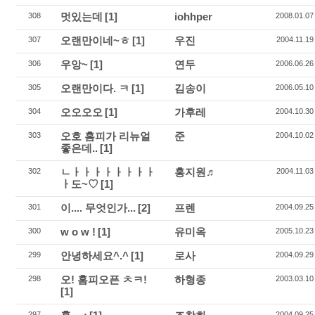
멋있는데
[1]
iohhper
308
2008.01.07
오랜만이네~ㅎ
[1]
우진
307
2004.11.19
우앙~
[1]
연두
306
2006.06.26
오랜만이다. ㅋ
[1]
김송이
305
2006.05.10
오오오오
[1]
가후레
304
2004.10.30
오호 홈피가 리뉴얼
준
303
2004.10.02
좋은데..
[1]
ㄴㅏㅏㅏㅏㅏㅏㅏㅏ
홍지원♬
302
2004.11.03
ㅏ도~♡
[1]
이.... 무엇인가...
[2]
프렌
301
2004.09.25
w o w !
[1]
유미옥
300
2005.10.23
안녕하세요^.^
[1]
로사
299
2004.09.29
오! 홈피오픈 ㅊㅋ!
하형종
298
2003.03.10
[1]
297
2004.09.25