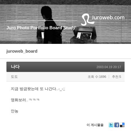
Juro
Photo
Portfolio
Board
Study
juroweb_board
나다
2003.04.19 20:17
도도
조회 수:1696
추천:5
지금 방금왓는데 또 나간다..-_-;;
영화보러..ㅋㅋㅋ
안농
이 게시물을
T
F
D