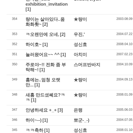
exhibition_invitation
[1]
량이는 살아있다..움
★량이
354
2003.08.09
화화홧~
[2]
ㅋ오랜만에 오네,
[2]
우진,'
353
2004.07.22
하이호~
[1]
성신효
352
2008.04.10
놀러왔어요~~ ^^
[1]
아치미
351
2007.02.23
주로야~!! 전화 좀 부
스머프반바지
350
2004.10.09
탁해~!
[1]
홈에는..엄청 오랫
★량이
349
2004.09.13
만...
[1]
새홈 만드셨쎼요?ㅋ
★량이
348
2008.01.09
ㅋ
[1]
안녕하세요 +_+
[3]
은령
347
2005.06.03
하이~--)
[1]
뽀군-_-)
346
2004.07.05
ㅋㅋ축하
[1]
성신효
345
2008.01.10