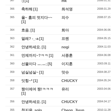
:)
[1]
mk
367
2008.01.31
축하해
[1]
최석영
366
2008.01.29
올~ 홈피 멋지다~~
의수
365
2008.07.15
[1]
흐음.
[1]
희아
364
2004.06.06
얼레? -_-a
[1]
프렌
363
2004.05.15
안녕하세요.
[1]
nogi
362
2004.11.03
언제까지~?ㅋㅋ
[1]
서종훈
361
2004.06.08
선물이다 ㅡ.ㅡ;
[5]
이지훈
360
2003.09.11
넘실넘실~
[1]
맛슈
359
2004.08.27
잇힝~*
[1]
CHUCKY
358
2004.05.24
짱이에여 짱!ㅋㅋㅋ
유리
357
2003.04.06
[1]
안녕하세요.
[1]
CHUCKY
356
2004.04.17
천지윤_solo
Cheon, Jiyun
355
2010.11.28