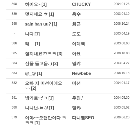
하이요~
[1]
CHUCKY
390
2004.04.26
멋지네요 ㅎ
[1]
용수
389
2003.04.19
sain ban uu?
[1]
희근
388
2008.10.24
나다
[1]
도도
»
2003.04.19
왜....
[1]
이계백
386
2003.08.08
잘지내요??ㅋㅋ
[3]
아요
385
2008.10.08
선물 들고옴: )
[2]
밀캬
384
2003.04.27
@_@
[1]
Newbebe
383
2008.10.18
오빠 저 미선이에요
미선
382
2004.04.17
~~
[2]
방가르~;'ㅋ
[1]
우진,'
381
2004.05.30
나나납-ㅂ-)/
[1]
밀캬
380
2003.05.02
이야~~오랜만이다 ㅋ
다니엘SEO
379
2009.06.20
ㅋㅋ
[1]