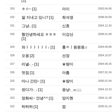
[1]
ㅎㅇ~
[1]
아이
333
2003.04.06
잘 지내고 있니?
[1]
최석영
332
2008.04.09
그냥..
[1]
신효
331
2004.12.20
형안녕하세요 ㅎㅎㅎ
이강선
330
2008.01.08
[1]
와ㅏㅏㅏㅏㅏㅏ♪
[1]
홍ㅈㅣ원원원♬
329
2004.09.08
오옹
[2]
선장
328
2004.10.07
리녈-_-
[1]
★량이
327
2004.09.25
멋짐
[1]
아톰
326
2007.02.24
마니 간만~
[1]
★량이
325
2005.01.04
썼다가-_-
[1]
쏭냥-_ㅠ;;;;
324
2004.10.23
정화씨~ 안녕^^
[1]
양지현
323
2004.11.28
하하하
[1]
깜
322
2005.01.14