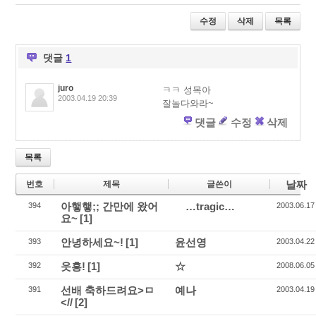
wi
ac
eli
tt
e
ci
수정
삭제
목록
er
b
o
o
u
o
s
댓글
1
k
juro
ㅋㅋ 성목아
2003.04.19 20:39
잘놀다와라~
댓글
수정
삭제
목록
날짜
번호
제목
글쓴이
아햏햏;; 간만에 왔어
…tragic…
394
2003.06.17
요~
[1]
안녕하세요~!
[1]
윤선영
393
2003.04.22
읏흥!
[1]
☆
392
2008.06.05
선배 축하드려요>ㅁ
예나
391
2003.04.19
<//
[2]