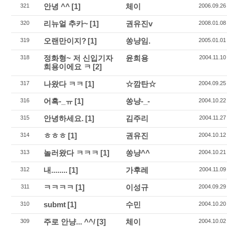
안녕 ^^
[1]
체이
321
2006.09.26
리뉴얼 추카~
[1]
권유진v
320
2008.01.08
오랜만이지?
[1]
쏭냥임.
319
2005.01.01
정화형~ 저 신입기자
윤희용
318
2004.11.10
희용이에요 ㅋ
[2]
나왔다 ㅋㅋ
[1]
☆깜탄☆
317
2004.09.25
어흑-_ㅠ
[1]
쏭냥-_-
316
2004.10.22
안녕하세요.
[1]
김주리
315
2004.11.27
ㅎㅎㅎ
[1]
권유진
314
2004.10.12
놀러왔다 ㅋㅋㅋ
[1]
쏭냥^^
313
2004.10.21
내........
[1]
가후레
312
2004.11.09
ㅋㅋㅋㅋ
[1]
이성규
311
2004.09.29
submt
[1]
수민
310
2004.10.20
주로 안냥... ^^/
[3]
체이
309
2004.10.02