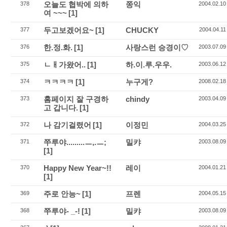
오늘도 협박에 의하
쫑익
378
2004.02.10
여 ~~~
[1]
두고보겠어요~
[1]
CHUCKY
377
2004.04.11
한.정.화.
[1]
사랑스런 승경이♡
376
2003.07.09
ㄴㅐ가왔어..
[1]
하.이.루.우우.
375
2003.06.12
ㅋㅋㅋㅋ
[1]
누구게?
374
2008.02.18
홈페이지 잘 구경하
chindy
373
2003.04.09
고 갑니다.
[1]
나 감기걸렸어
[1]
이정민
372
2004.03.25
쭈루야.........ㅡ,.ㅡ;
밀캬
371
2003.08.09
[1]
Happy New Year~!!
레이
370
2004.01.21
[1]
주로 안능~
[1]
프렌
369
2004.05.15
쭈루야- _-!
[1]
밀캬
368
2003.08.09