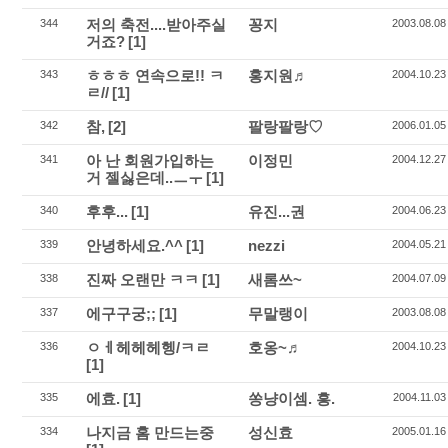
저의 축전....받아주실
꽁지
344
2003.08.08
거죠?
[1]
ㅎㅎㅎ 연속으로!! ㅋ
홍지원♬
343
2004.10.23
ㄹ//
[1]
참,
[2]
팔랑팔랑♡
342
2006.01.05
아 난 회원가입하는
이정민
341
2004.12.27
거 젤싫은데..ㅡㅜ
[1]
후후...
[1]
유진...권
340
2004.06.23
안녕하세요.^^
[1]
nezzi
339
2004.05.21
진짜 오랜만 ㅋㅋ
[1]
새롬쓰~
338
2004.07.09
에구구궁;;
[1]
무말랭이
337
2003.08.08
ㅇㅔ헤헤헤헹/ㅋㄹ
호옹~♬
336
2004.10.23
[1]
에효.
[1]
쏭냥이셈. 흥.
335
2004.11.03
나지금 홈 만드는중
성신효
334
2005.01.16