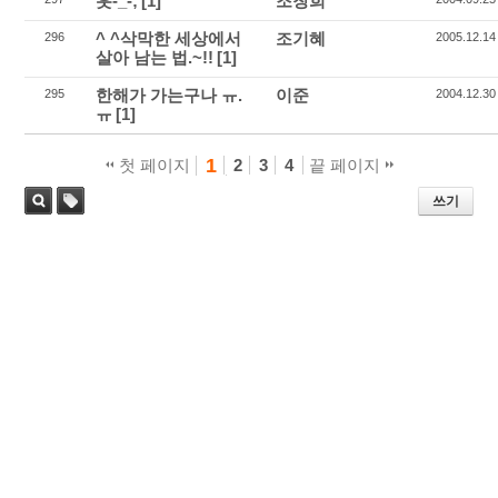
훗-_-;
[1]
조창희
^ ^삭막한 세상에서
조기혜
296
2005.12.14
살아 남는 법.~!!
[1]
한해가 가는구나 ㅠ.
이준
295
2004.12.30
ㅠ
[1]
1
첫 페이지
2
3
4
끝 페이지
쓰기
태
검색
그