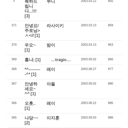
축하드
쭈니
»
2003.03.12
855
립니
다...!!!
[3]
안녕요/
라사이키
371
2003.03.13
859
주로님>
ㅅ<//
[1]
우오~
밤이
370
2003.03.13
863
[1]
흠냐;
[1]
…tragic…
369
2003.09.02
866
*^--------
레이
368
2003.08.27
877
-^*
[1]
안녕하
아돌
367
2003.09.02
880
세요~
^^
[1]
오홋..
레이
366
2003.08.22
885
[1]
나당~~
이지훈
365
2003.09.03
886
[2]