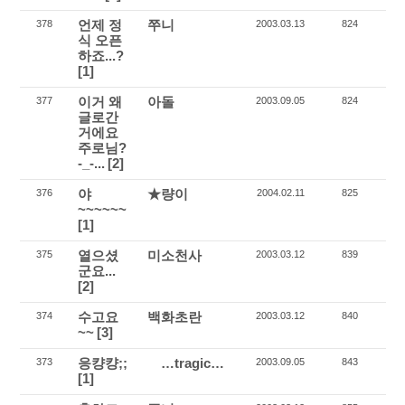
언제 정
쭈니
378
2003.03.13
824
식 오픈
하죠...?
[1]
이거 왜
아돌
377
2003.09.05
824
글로간
거에요
주로님?
-_-...
[2]
야
★량이
376
2004.02.11
825
~~~~~~
[1]
열으셨
미소천사
375
2003.03.12
839
군요...
[2]
수고요
백화초란
374
2003.03.12
840
~~
[3]
응컁컁;;
…tragic…
373
2003.09.05
843
[1]