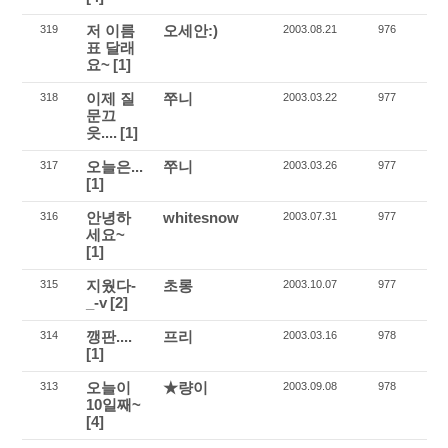
저 이름
오세안:)
319
2003.08.21
976
표 달래
요~
[1]
이제 질
쭈니
318
2003.03.22
977
문끄
읏....
[1]
오늘은...
쭈니
317
2003.03.26
977
[1]
안녕하
whitesnow
316
2003.07.31
977
세요~
[1]
지웠다-
초롱
315
2003.10.07
977
_-v
[2]
깽판....
프리
314
2003.03.16
978
[1]
오늘이
★량이
313
2003.09.08
978
10일째~
[4]