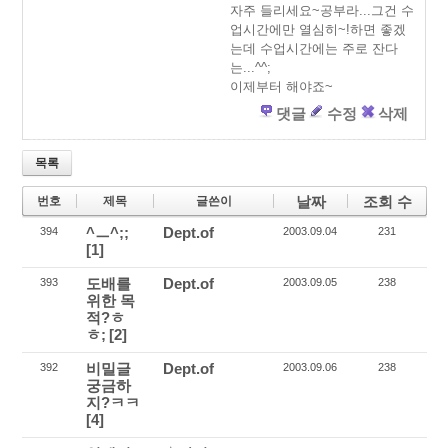
자주 들리세요~공부라...그건 수
업시간에만 열심히~!하면 좋겠
는데 수업시간에는 주로 잔다
는...^^;
이제부터 해야죠~
댓글
수정
삭제
목록
날짜
조회 수
번호
제목
글쓴이
^ㅡ^;;
Dept.of
394
2003.09.04
231
[1]
도배를
Dept.of
393
2003.09.05
238
위한 목
적?ㅎ
ㅎ;
[2]
비밀글
Dept.of
392
2003.09.06
238
궁금하
지?ㅋㅋ
[4]