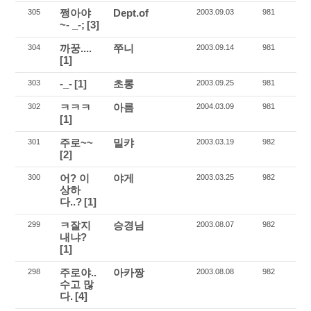
쩡아야
Dept.of
305
2003.09.03
981
~- _-;
[3]
까꿍....
쭈니
304
2003.09.14
981
[1]
-_-
[1]
초롱
303
2003.09.25
981
ㅋㅋㅋ
아름
302
2004.03.09
981
[1]
주로~~
밀캬
301
2003.03.19
982
[2]
어? 이
야게
300
2003.03.25
982
상하
다..?
[1]
ㅋ잘지
승경님
299
2003.08.07
982
내냐?
[1]
주로야..
아카짱
298
2003.08.08
982
수고 많
다.
[4]