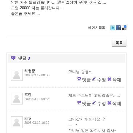
암튼 자주 들르겠습니다.....홈피열심히 꾸려나가시길....
그럼 20000 저는 물러갑니다...
좋은꿈 꾸세요....
이 게시물을
T
F
D
wi
ac
eli
tt
e
ci
목록
er
b
o
o
u
o
s
댓글
3
k
하형종
쭈니님 할룽~
2003.03.12 08:08
댓글
수정
삭제
프렌
저도 주로님이 고딩일줄은...;;;
2003.03.12 09:33
댓글
수정
삭제
juro
고딩같지가 안나요..?
2003.03.12 16:29
ㅡㅜ~
쭈니님 암튼 와주셔서 감사~