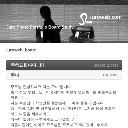
Juro
Photo
Portfolio
Board
Study
juroweb_board
축하드립니다...!!!
2003.03.12 03:58
쭈니
조회 수:855
주로님 안녕하세요 저는 쭈니 입니다....
홈피 정말 부럽군요...어떻게하면 이렇게 멋진홈피를 만들수있을
까요...?
저는 주로님이 학생인줄 몰랐는데.....아주 좋을때 입니다....
음...지금 고3이면 공부열심히 하셔야겠네여....지금 당장 괴롭더
라도 나중을 위해서라도
더욱더 열심히 공부하세요....아셨죠..?
지금시간이면 아마도 주로님은 주무시고 계시겠네...후후후