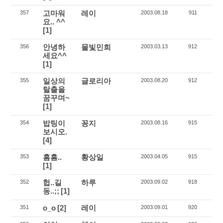
고마워
레이
357
2003.08.18
911
요.. ^^
[1]
안녕하
물빛민희
356
2003.03.13
912
세요^^
[1]
일상의
글로리아
355
2003.08.20
912
탈출을
꿈꾸며~
[1]
밥팅이
꽁지
354
2003.08.16
915
보시오.
[4]
흠흠..
황상일
353
2003.04.05
915
[1]
헙..길
하루
352
2003.09.02
918
동..;;
[1]
o_o
[2]
레이
351
2003.09.01
920