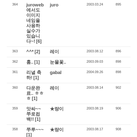
juroweb
juro
364
2003.03.24
895
에서도
이미지
네임을
사용하
실수가
있습니
다~!
[6]
^^*
[2]
레이
363
2003.08.12
896
훔..
[1]
눈물꽃..
362
2003.09.03
898
리녈 축
gabal
361
2004.09.26
898
하!
[1]
다운완
레이
360
2003.08.14
902
료.. ㅎㅎ
ㅎ
[1]
앗싸~~
★량이
359
2003.08.19
906
쭈로컴
백!!
[1]
쭈루~~~
★량이
358
2003.08.17
908
[1]