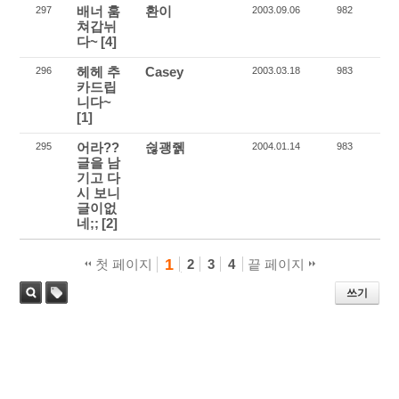
배너 훔
환이
297
2003.09.06
982
쳐갑뉘
다~
[4]
헤헤 추
Casey
296
2003.03.18
983
카드립
니다~
[1]
어라??
쉲괭줽
295
2004.01.14
983
글을 남
기고 다
시 보니
글이없
네;;
[2]
1
첫 페이지
2
3
4
끝 페이지
쓰기
태
검색
그