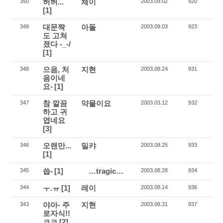
허허...
체이
350
2003.09.02
920
[1]
대문짝
아돌
349
2003.09.03
923
도 고쳐
졌다 -_-/
[1]
으음, 처
지현
348
2003.08.24
931
음이네
요-
[1]
참 깔끔
약물이요
347
2003.03.12
932
하고 귀
엽네요
[3]
오랜만...
밀캬
346
2003.08.25
933
[1]
씁-
[1]
…tragic…
345
2003.08.28
934
ㅜ.ㅠ
[1]
레이
344
2003.08.14
936
야아- 주
지현
343
2003.08.31
937
로자식!!
ㅋㅋ
[2]