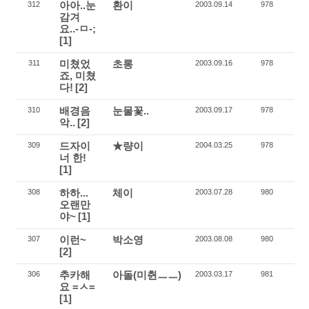
아아..눈
환이
312
2003.09.14
978
감겨
요..-ㅁ-;
[1]
미쳤었
초롱
311
2003.09.16
978
죠, 미쳤
다!
[2]
배경음
눈물꽃..
310
2003.09.17
978
악..
[2]
드자이
★량이
309
2004.03.25
978
너 한!
[1]
하하...
체이
308
2003.07.28
980
오랜만
야~
[1]
이런~
박소영
307
2003.08.08
980
[2]
추카해
아돌(미췬ㅡㅡ)
306
2003.03.17
981
요 =ㅅ=
[1]