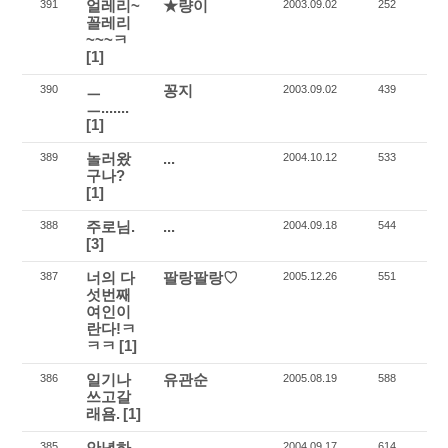
얼레리~
★량이
391
2003.09.02
252
꼴레리
~~~ㅋ
[1]
ㅡ
꽁지
390
2003.09.02
439
ㅡ.......
[1]
놀러왔
...
389
2004.10.12
533
구나?
[1]
주로님.
...
388
2004.09.18
544
[3]
너의 다
팔랑팔랑♡
387
2005.12.26
551
섯번째
여인이
란다!ㅋ
ㅋㅋ
[1]
일기나
유관순
386
2005.08.19
588
쓰고갈
래욤.
[1]
안녕하
...
385
2004.09.17
614