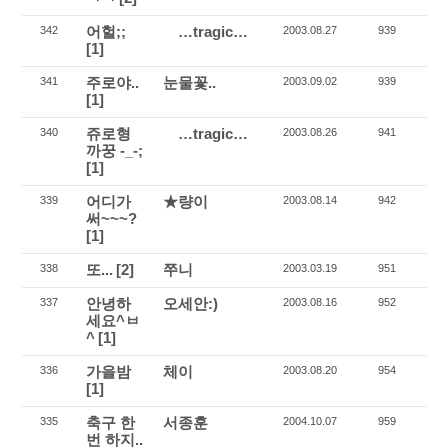
어헐;;
…tragic…
342
2003.08.27
939
[1]
주로야..
눈물꽃..
341
2003.09.02
939
[1]
쥬로형
…tragic…
340
2003.08.26
941
까꿍 -_-;
[1]
어디가
★량이
339
2003.08.14
942
써~~~?
[1]
또...
[2]
쭈니
338
2003.03.19
951
안녕하
오세안:)
337
2003.08.16
952
세요^ㅂ
^
[1]
가을밤
체이
336
2003.08.20
954
[1]
축구 한
서종훈
335
2004.10.07
959
번 하지..