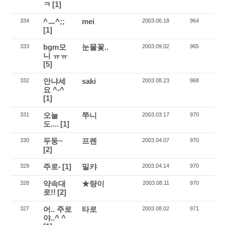
ㅋ
[1]
^ㅡ^;;
mei
334
2003.06.18
964
[1]
bgm모
눈물꽃..
333
2003.09.02
965
니 ㅠㅠ
[5]
안냐세
saki
332
2003.08.23
968
요 ^-^
[1]
오늘
쭈니
331
2003.03.17
970
도....
[1]
두둥~
프렌
330
2003.04.07
970
[2]
주로-
[1]
밀캬
329
2003.04.14
970
약속대
★량이
328
2003.08.11
970
로!!
[2]
어.. 주로
타로
327
2003.08.02
971
야..^ ^