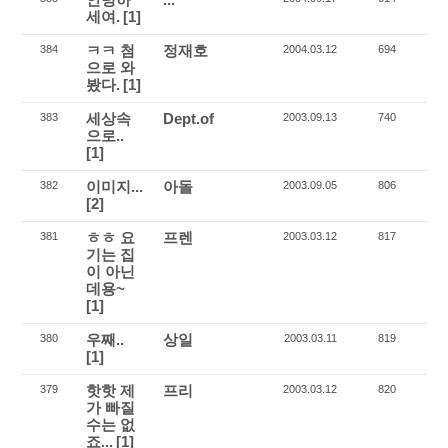
세여.
[1]
ㅋㅋ 첨
정재호
384
2004.03.12
694
으로 와
봤다.
[1]
세상속
Dept.of
383
2003.09.13
740
으로..
[1]
이미지...
아돌
382
2003.09.05
806
[2]
ㅎㅎ 요
프렌
381
2003.03.12
817
기는 집
이 아닌
데용~
[1]
우째..
상일
380
2003.03.11
819
[1]
핫핫 제
프리
379
2003.03.12
820
가 빠질
수는 없
죠...
[1]