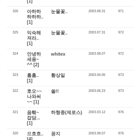
[1]
아하하
눈물꽃..
326
2003.08.31
971
하하하..
[1]
익숙해
눈물꽃..
325
2003.07.31
972
져라..
[1]
안녕하
whitex
324
2003.08.07
972
세용~
^^
[2]
흠흠..
황상일
323
2003.04.05
973
[1]
호오~~
쏠!!
322
2003.06.23
973
나와써
~~
[1]
음훼~
하형종(제로스)
321
2003.03.12
976
잡담...
[1]
으흐흐..
꽁지
320
2003.08.07
976
[4]