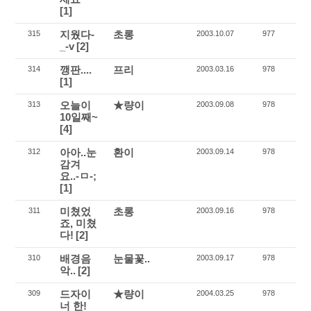
[1]
지웠다-
초롱
315
2003.10.07
977
_-v
[2]
깽판....
프리
314
2003.03.16
978
[1]
오늘이
★량이
313
2003.09.08
978
10일째~
[4]
아아..눈
환이
312
2003.09.14
978
감겨
요..-ㅁ-;
[1]
미쳤었
초롱
311
2003.09.16
978
죠, 미쳤
다!
[2]
배경음
눈물꽃..
310
2003.09.17
978
악..
[2]
드자이
★량이
309
2004.03.25
978
너 한!