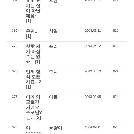
ㅎㅎ 요
프렌
381
2003.03.12
817
기는 집
이 아닌
데용~
[1]
우째..
상일
380
2003.03.11
819
[1]
핫핫 제
프리
379
2003.03.12
820
가 빠질
수는 없
죠...
[1]
언제 정
쭈니
378
2003.03.13
824
식 오픈
하죠...?
[1]
이거 왜
아돌
377
2003.09.05
824
글로간
거에요
주로님?
-_-...
[2]
야
★량이
376
2004.02.11
825
~~~~~~