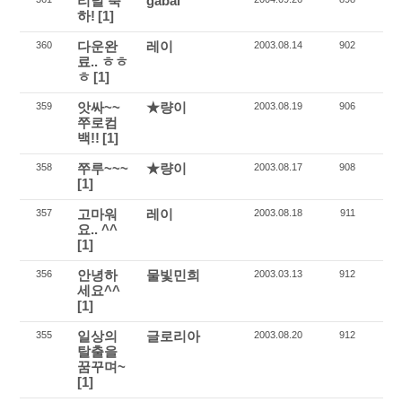
리녈 축
gabal
하!
[1]
다운완
레이
360
2003.08.14
902
료.. ㅎㅎ
ㅎ
[1]
앗싸~~
★량이
359
2003.08.19
906
쭈로컴
백!!
[1]
쭈루~~~
★량이
358
2003.08.17
908
[1]
고마워
레이
357
2003.08.18
911
요.. ^^
[1]
안녕하
물빛민희
356
2003.03.13
912
세요^^
[1]
일상의
글로리아
355
2003.08.20
912
탈출을
꿈꾸며~
[1]