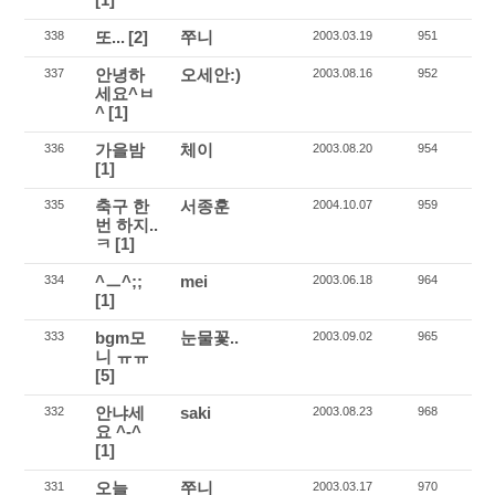
또...
[2]
쭈니
338
2003.03.19
951
안녕하
오세안:)
337
2003.08.16
952
세요^ㅂ
^
[1]
가을밤
체이
336
2003.08.20
954
[1]
축구 한
서종훈
335
2004.10.07
959
번 하지..
ㅋ
[1]
^ㅡ^;;
mei
334
2003.06.18
964
[1]
bgm모
눈물꽃..
333
2003.09.02
965
니 ㅠㅠ
[5]
안냐세
saki
332
2003.08.23
968
요 ^-^
[1]
오늘
쭈니
331
2003.03.17
970