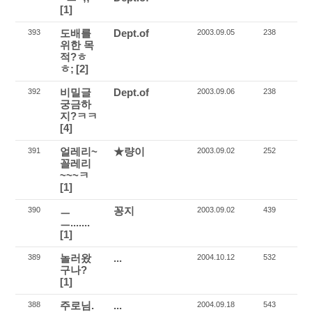
[1]
도배를
Dept.of
393
2003.09.05
238
위한 목
적?ㅎ
ㅎ;
[2]
비밀글
Dept.of
392
2003.09.06
238
궁금하
지?ㅋㅋ
[4]
얼레리~
★량이
391
2003.09.02
252
꼴레리
~~~ㅋ
[1]
ㅡ
꽁지
390
2003.09.02
439
ㅡ.......
[1]
놀러왔
...
389
2004.10.12
532
구나?
[1]
주로님.
...
388
2004.09.18
543