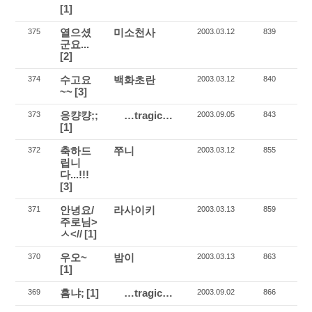
[1]
열으셨
미소천사
375
2003.03.12
839
군요...
[2]
수고요
백화초란
374
2003.03.12
840
~~
[3]
응컁컁;;
…tragic…
373
2003.09.05
843
[1]
축하드
쭈니
372
2003.03.12
855
립니
다...!!!
[3]
안녕요/
라사이키
371
2003.03.13
859
주로님>
ㅅ<//
[1]
우오~
밤이
370
2003.03.13
863
[1]
흠냐;
[1]
…tragic…
369
2003.09.02
866