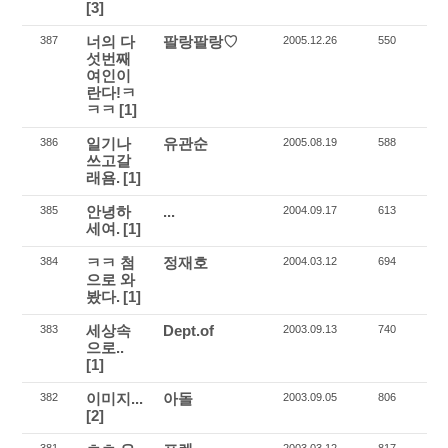
[3]
너의 다
팔랑팔랑♡
387
2005.12.26
550
섯번째
여인이
란다!ㅋ
ㅋㅋ
[1]
일기나
유관순
386
2005.08.19
588
쓰고갈
래욤.
[1]
안녕하
...
385
2004.09.17
613
세여.
[1]
ㅋㅋ 첨
정재호
384
2004.03.12
694
으로 와
봤다.
[1]
세상속
Dept.of
383
2003.09.13
740
으로..
[1]
이미지...
아돌
382
2003.09.05
806
[2]