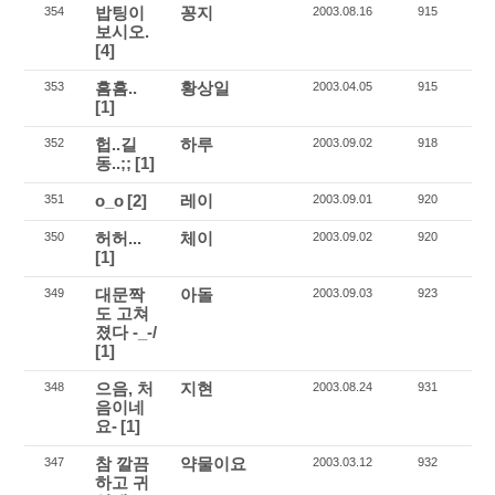
밥팅이
꽁지
354
2003.08.16
915
보시오.
[4]
흠흠..
황상일
353
2003.04.05
915
[1]
헙..길
하루
352
2003.09.02
918
동..;;
[1]
o_o
[2]
레이
351
2003.09.01
920
허허...
체이
350
2003.09.02
920
[1]
대문짝
아돌
349
2003.09.03
923
도 고쳐
졌다 -_-/
[1]
으음, 처
지현
348
2003.08.24
931
음이네
요-
[1]
참 깔끔
약물이요
347
2003.03.12
932
하고 귀