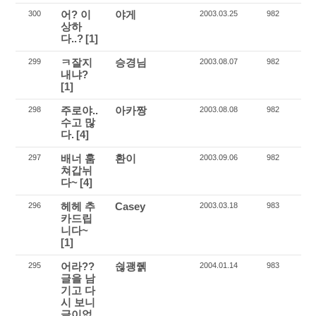
어? 이
야게
300
2003.03.25
982
상하
다..?
[1]
ㅋ잘지
승경님
299
2003.08.07
982
내냐?
[1]
주로야..
아카짱
298
2003.08.08
982
수고 많
다.
[4]
배너 훔
환이
297
2003.09.06
982
쳐갑뉘
다~
[4]
헤헤 추
Casey
296
2003.03.18
983
카드립
니다~
[1]
어라??
쉲괭줽
295
2004.01.14
983
글을 남
기고 다
시 보니
글이없