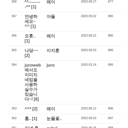
*^--------
레이
368
2003.08.27
877
-^*
[1]
안녕하
아돌
367
2003.09.02
880
세요~
^^
[1]
오홋..
레이
366
2003.08.22
885
[1]
나당~~
이지훈
365
2003.09.03
886
[2]
juroweb
juro
364
2003.03.24
895
에서도
이미지
네임을
사용하
실수가
있습니
다~!
[6]
^^*
[2]
레이
363
2003.08.12
896
훔..
[1]
눈물꽃..
362
2003.09.03
897
361
2004.09.26
898