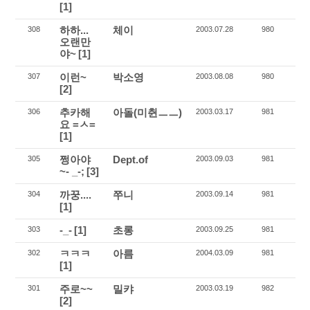
[1]
하하...
체이
308
2003.07.28
980
오랜만
야~
[1]
이런~
박소영
307
2003.08.08
980
[2]
추카해
아돌(미췬ㅡㅡ)
306
2003.03.17
981
요 =ㅅ=
[1]
쩡아야
Dept.of
305
2003.09.03
981
~- _-;
[3]
까꿍....
쭈니
304
2003.09.14
981
[1]
-_-
[1]
초롱
303
2003.09.25
981
ㅋㅋㅋ
아름
302
2004.03.09
981
[1]
주로~~
밀캬
301
2003.03.19
982
[2]