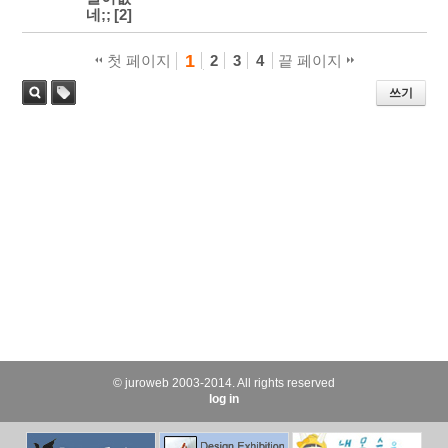
네;;
[2]
1
첫 페이지
2
3
4
끝 페이지
쓰기
태
검색
그
© juroweb 2003-2014. All rights reserved
log in