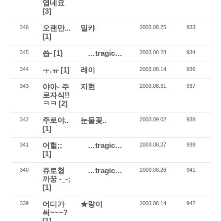
엽네요
[3]
오랜만...
밀캬
346
2003.08.25
933
[1]
씁-
[1]
…tragic…
345
2003.08.28
934
ㅜ.ㅠ
[1]
레이
344
2003.08.14
936
야아- 주
지현
343
2003.08.31
937
로자식!!
ㅋㅋ
[2]
주로야..
눈물꽃..
342
2003.09.02
938
[1]
어헐;;
…tragic…
341
2003.08.27
939
[1]
쥬로형
…tragic…
340
2003.08.26
941
까꿍 -_-;
[1]
어디가
★량이
339
2003.08.14
942
써~~~?
[1]