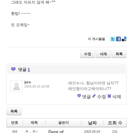
그래도 아프지 않게 해~^^
홧팅! ~~~~
또 오께잉~
이 게시물을
T
F
D
wi
ac
eli
tt
e
ci
수정
삭제
목록
er
b
o
o
u
o
s
댓글
1
k
juro
레인누나, 형님이라면 남자??
2003.05.15 20:58
레인형이라고해야되나??
댓글
수정
삭제
목록
날짜
조회 수
번호
제목
글쓴이
^ㅡ^;;
Dept.of
394
2003.09.04
231