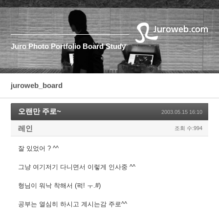
Juro
Photo
Portfolio
Board
Study
juroweb_board
오랜만 주로~
2003.05.15 16:10
레인
조회 수:994
잘 있었어 ? ^^
그냥 여기저기 다니면서 이렇게 인사중 ^^
형님이 워낙 착해서 (퍽! ㅜ.#)
공부는 열심히 하시고 계시는감 주로^^