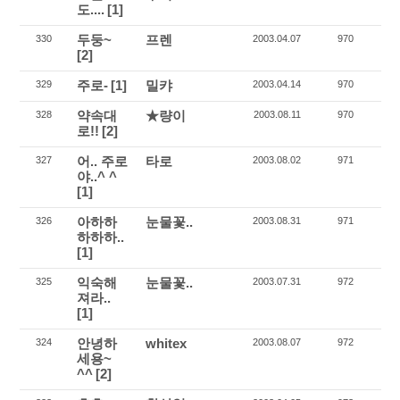
도....
[1]
두둥~
프렌
330
2003.04.07
970
[2]
주로-
[1]
밀캬
329
2003.04.14
970
약속대
★량이
328
2003.08.11
970
로!!
[2]
어.. 주로
타로
327
2003.08.02
971
야..^ ^
[1]
아하하
눈물꽃..
326
2003.08.31
971
하하하..
[1]
익숙해
눈물꽃..
325
2003.07.31
972
져라..
[1]
안녕하
whitex
324
2003.08.07
972
세용~
^^
[2]