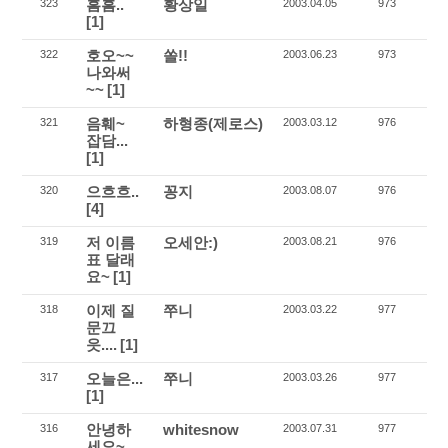
흠흠..
황상일
323
2003.04.05
973
[1]
호오~~
쏠!!
322
2003.06.23
973
나와써
~~
[1]
음훼~
하형종(제로스)
321
2003.03.12
976
잡담...
[1]
으흐흐..
꽁지
320
2003.08.07
976
[4]
저 이름
오세안:)
319
2003.08.21
976
표 달래
요~
[1]
이제 질
쭈니
318
2003.03.22
977
문끄
읏....
[1]
오늘은...
쭈니
317
2003.03.26
977
[1]
안녕하
whitesnow
316
2003.07.31
977
세요~