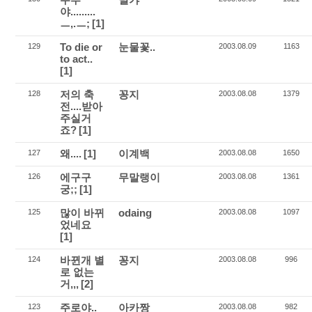
야.........
ㅡ,.ㅡ;
[1]
To die or
눈물꽃..
129
2003.08.09
1163
to act..
[1]
저의 축
꽁지
128
2003.08.08
1379
전....받아
주실거
죠?
[1]
왜....
[1]
이계백
127
2003.08.08
1650
에구구
무말랭이
126
2003.08.08
1361
궁;;
[1]
많이 바뀌
odaing
125
2003.08.08
1097
었네요
[1]
바뀐개 별
꽁지
124
2003.08.08
996
로 없는
거,,,
[2]
주로야..
아카짱
123
2003.08.08
982