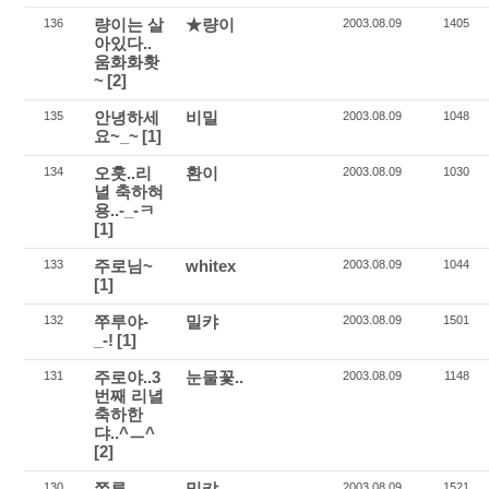
량이는 살
★량이
136
2003.08.09
1405
아있다..
움화화홧
~
[2]
안녕하세
비밀
135
2003.08.09
1048
요~_~
[1]
오훗..리
환이
134
2003.08.09
1030
녈 축하혀
용..-_-ㅋ
[1]
주로님~
whitex
133
2003.08.09
1044
[1]
쭈루야-
밀캬
132
2003.08.09
1501
_-!
[1]
주로야..3
눈물꽃..
131
2003.08.09
1148
번째 리녈
축하한
댜..^ㅡ^
[2]
쭈루
밀캬
130
2003.08.09
1521