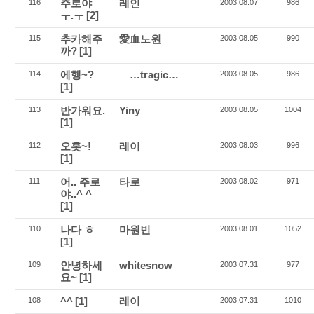
주로야
레인
116
2003.08.07
986
ㅜ.ㅜ
[2]
추카해주
愛血노원
115
2003.08.05
990
까?
[1]
에헹~?
…tragic…
114
2003.08.05
986
[1]
반가워요.
Yiny
113
2003.08.05
1004
[1]
오홋~!
레이
112
2003.08.03
996
[1]
어.. 주로
타로
111
2003.08.02
971
야..^ ^
[1]
나다 ㅎ
마원빈
110
2003.08.01
1052
[1]
안녕하세
whitesnow
109
2003.07.31
977
요~
[1]
^^
[1]
레이
108
2003.07.31
1010