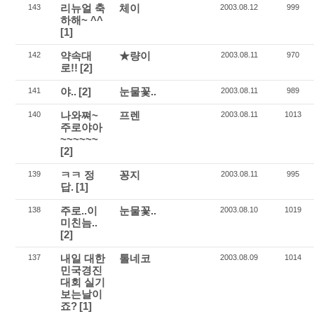
리뉴얼 축
체이
143
2003.08.12
999
하해~ ^^
[1]
약속대
★량이
142
2003.08.11
970
로!!
[2]
야..
[2]
눈물꽃..
141
2003.08.11
989
나와쪄~
프렌
140
2003.08.11
1013
주로야아
~~~~~~
[2]
ㅋㅋ 정
꽁지
139
2003.08.11
995
답.
[1]
주로..이
눈물꽃..
138
2003.08.10
1019
미친늠..
[2]
내일 대한
톨네코
137
2003.08.09
1014
민국경진
대회 실기
보는날이
죠?
[1]