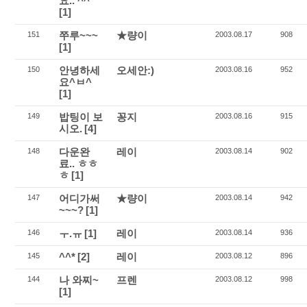
요.. ^^
[1]
쭈루~~~
★량이
151
2003.08.17
908
[1]
안녕하세
오세안:)
150
2003.08.16
952
요^ㅂ^
[1]
밥팅이 보
꽁지
149
2003.08.16
915
시오.
[4]
다운완
레이
148
2003.08.14
902
료.. ㅎㅎ
ㅎ
[1]
어디가써
★량이
147
2003.08.14
942
~~~?
[1]
ㅜ.ㅠ
[1]
레이
146
2003.08.14
936
^^*
[2]
레이
145
2003.08.12
896
나 와찌~
프렌
144
2003.08.12
998
[1]