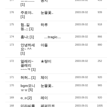
ㅡㅡ.......
꽁지
177
2003.09.02
439
[1]
주로야..
눈물꽃..
176
2003.09.02
939
[1]
헙..길
하루
175
2003.09.02
918
동..;;
[1]
흠냐;
[1]
…tragic…
174
2003.09.02
866
안녕하세
아돌
173
2003.09.02
880
요~ ^^
[1]
얼레리~
★량이
172
2003.09.02
252
꼴레리
~~~ㅋ
[1]
허허...
[1]
체이
171
2003.09.02
920
bgm모니
눈물꽃..
170
2003.09.02
965
ㅠㅠ
[5]
o_o
[2]
레이
169
2003.09.01
920
미라씨를
페퍼민트
168
2003.09.01
1005