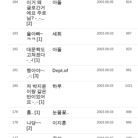
이거 왜
아돌
184
2003.09.05
824
글로간거
에요 주로
님? -_-...
[2]
올아빠~
세희
183
2003.09.03
987
ㅋㅋ
[1]
대문짝도
아돌
182
2003.09.03
923
고쳐졌다
-_-/
[1]
쩡아야~-
Dept.of
181
2003.09.03
981
_-;
[3]
저 박지윤
하루
180
2003.09.03
1021
이랑 같은
반이었어
요 -_-
[1]
훔..
[1]
눈물꽃..
179
2003.09.03
898
나당~~
이지훈
178
2003.09.03
886
[2]