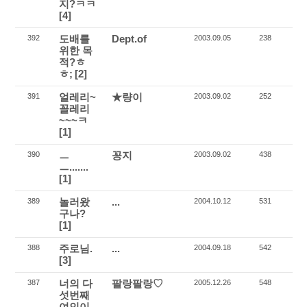
지?ㅋㅋ
[4]
도배를
Dept.of
392
2003.09.05
238
위한 목
적?ㅎ
ㅎ;
[2]
얼레리~
★량이
391
2003.09.02
252
꼴레리
~~~ㅋ
[1]
ㅡ
꽁지
390
2003.09.02
438
ㅡ.......
[1]
놀러왔
...
389
2004.10.12
531
구나?
[1]
주로님.
...
388
2004.09.18
542
[3]
너의 다
팔랑팔랑♡
387
2005.12.26
548
섯번째
여인이