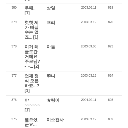
우째..
상일
380
2003.03.11
819
[1]
핫핫 제
프리
379
2003.03.12
820
가 빠질
수는 없
죠...
[1]
이거 왜
아돌
378
2003.09.05
823
글로간
거에요
주로님?
-_-...
[2]
언제 정
쭈니
377
2003.03.13
824
식 오픈
하죠...?
[1]
야
★량이
376
2004.02.11
825
~~~~~~
[1]
열으셨
미소천사
375
2003.03.12
839
군요...