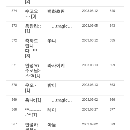
[2]
수고요
백화초란
374
2003.03.12
840
~~
[3]
응컁컁;;
…tragic…
373
2003.09.05
843
[1]
축하드
쭈니
372
2003.03.12
855
립니
다...!!!
[3]
안녕요/
라사이키
371
2003.03.13
859
주로님>
ㅅ<//
[1]
우오~
밤이
370
2003.03.13
863
[1]
흠냐;
[1]
…tragic…
369
2003.09.02
866
*^--------
레이
368
2003.08.27
877
-^*
[1]
안녕하
아돌
367
2003.09.02
879
세요~