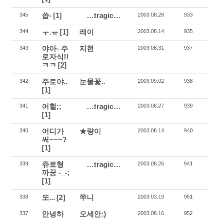
씁-
[1]
…tragic…
345
2003.08.28
933
ㅜ.ㅠ
[1]
레이
344
2003.08.14
935
야아- 주
지현
343
2003.08.31
937
로자식!!
ㅋㅋ
[2]
주로야..
눈물꽃..
342
2003.09.02
938
[1]
어헐;;
…tragic…
341
2003.08.27
939
[1]
어디가
★량이
340
2003.08.14
940
써~~~?
[1]
쥬로형
…tragic…
339
2003.08.26
941
까꿍 -_-;
[1]
또...
[2]
쭈니
338
2003.03.19
951
안녕하
오세안:)
337
2003.08.16
952