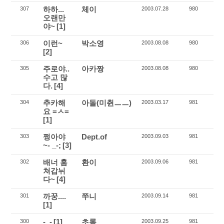
하하...
체이
307
2003.07.28
980
오랜만
야~
[1]
이런~
박소영
306
2003.08.08
980
[2]
주로야..
아카짱
305
2003.08.08
980
수고 많
다.
[4]
추카해
아돌(미췬ㅡㅡ)
304
2003.03.17
981
요 =ㅅ=
[1]
쩡아야
Dept.of
303
2003.09.03
981
~- _-;
[3]
배너 훔
환이
302
2003.09.06
981
쳐갑뉘
다~
[4]
까꿍....
쭈니
301
2003.09.14
981
[1]
-_-
[1]
초롱
300
2003.09.25
981