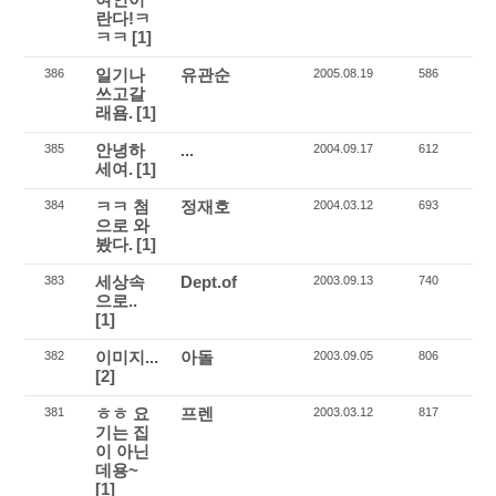
란다!ㅋ
ㅋㅋ
[1]
일기나
유관순
386
2005.08.19
586
쓰고갈
래욤.
[1]
안녕하
...
385
2004.09.17
612
세여.
[1]
ㅋㅋ 첨
정재호
384
2004.03.12
693
으로 와
봤다.
[1]
세상속
Dept.of
383
2003.09.13
740
으로..
[1]
이미지...
아돌
382
2003.09.05
806
[2]
ㅎㅎ 요
프렌
381
2003.03.12
817
기는 집
이 아닌
데용~
[1]