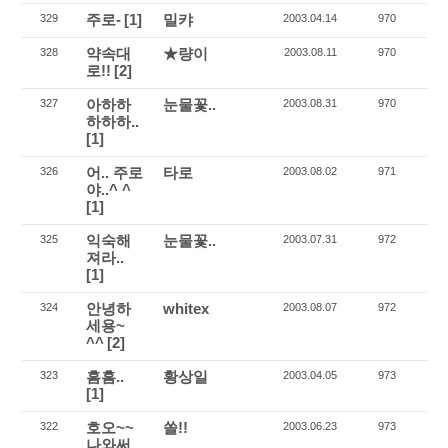
주로-
[1]
밀캬
329
2003.04.14
970
약속대
★량이
328
2003.08.11
970
로!!
[2]
아하하
눈물꽃..
327
2003.08.31
970
하하하..
[1]
어.. 주로
타로
326
2003.08.02
971
야..^ ^
[1]
익숙해
눈물꽃..
325
2003.07.31
972
져라..
[1]
안녕하
whitex
324
2003.08.07
972
세용~
^^
[2]
흠흠..
황상일
323
2003.04.05
973
[1]
호오~~
쏠!!
322
2003.06.23
973
나와써