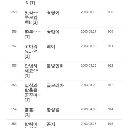
ㅎ
[1]
앗싸~~
★량이
359
2003.08.19
906
쭈로컴
백!!
[1]
쭈루~~~
★량이
358
2003.08.17
908
[1]
고마워
레이
357
2003.08.18
911
요.. ^^
[1]
안녕하
물빛민희
356
2003.03.13
912
세요^^
[1]
일상의
글로리아
355
2003.08.20
912
탈출을
꿈꾸며~
[1]
흠흠..
황상일
354
2003.04.05
914
[1]
밥팅이
꽁지
353
2003.08.16
915