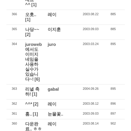
^^
[1]
오홋..
레이
366
2003.08.22
885
[1]
나당~~
이지훈
365
2003.09.03
885
[2]
juroweb
juro
364
2003.03.24
895
에서도
이미지
네임을
사용하
실수가
있습니
다~!
[6]
리녈 축
gabal
363
2004.09.26
895
하!
[1]
^^*
[2]
레이
362
2003.08.12
896
훔..
[1]
눈물꽃..
361
2003.09.03
897
다운완
레이
360
2003.08.14
902
료.. ㅎㅎ