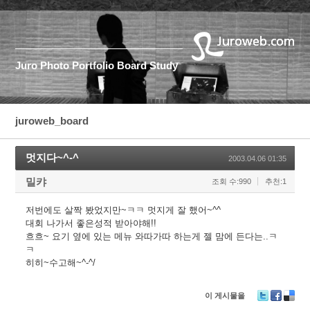
Juro
Photo
Portfolio
Board
Study
juroweb_board
멋지다~^-^
2003.04.06 01:35
밀캬
조회 수:990
추천:1
저번에도 살짝 봤었지만~ㅋㅋ 멋지게 잘 했어~^^
대회 나가서 좋은성적 받아야해!!
흐흐~ 요기 옆에 있는 메뉴 와따가따 하는게 젤 맘에 든다는..ㅋ
ㅋ
히히~수고해~^-^/
이 게시물을
T
F
D