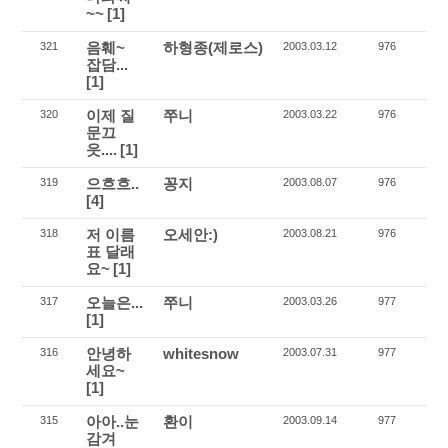
~~
[1]
음훼~
하형종(제로스)
321
2003.03.12
976
잡담...
[1]
이제 질
쭈니
320
2003.03.22
976
문끄
읏....
[1]
으흐흐..
꽁지
319
2003.08.07
976
[4]
저 이름
오세안:)
318
2003.08.21
976
표 달래
요~
[1]
오늘은...
쭈니
317
2003.03.26
977
[1]
안녕하
whitesnow
316
2003.07.31
977
세요~
[1]
아아..눈
환이
315
2003.09.14
977
감겨