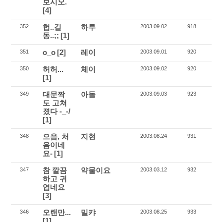
보시오.
[4]
헙..길
하루
352
2003.09.02
918
동..;;
[1]
o_o
[2]
레이
351
2003.09.01
920
허허...
체이
350
2003.09.02
920
[1]
대문짝
아돌
349
2003.09.03
923
도 고쳐
졌다 -_-/
[1]
으음, 처
지현
348
2003.08.24
931
음이네
요-
[1]
참 깔끔
약물이요
347
2003.03.12
932
하고 귀
엽네요
[3]
오랜만...
밀캬
346
2003.08.25
933
[1]