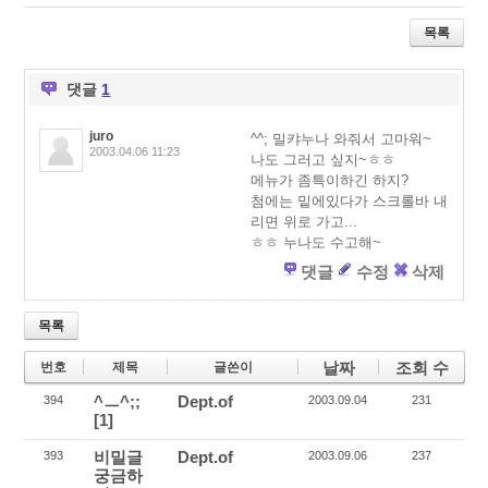
wi
ac
eli
tt
e
ci
목록
er
b
o
o
u
o
s
댓글
1
k
juro
^^; 밀캬누나 와줘서 고마워~
2003.04.06 11:23
나도 그러고 싶지~ㅎㅎ
메뉴가 좀특이하긴 하지?
첨에는 밑에있다가 스크롤바 내
리면 위로 가고...
ㅎㅎ 누나도 수고해~
댓글
수정
삭제
목록
날짜
조회 수
번호
제목
글쓴이
^ㅡ^;;
Dept.of
394
2003.09.04
231
[1]
비밀글
Dept.of
393
2003.09.06
237
궁금하