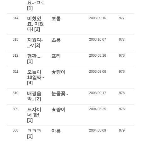
요..-ㅁ-;
[1]
미쳤었
초롱
314
2003.09.16
977
죠, 미쳤
다!
[2]
지웠다-
초롱
313
2003.10.07
977
_-v
[2]
깽판....
프리
312
2003.03.16
978
[1]
오늘이
★량이
311
2003.09.08
978
10일째~
[4]
배경음
눈물꽃..
310
2003.09.17
978
악..
[2]
드자이
★량이
309
2004.03.25
978
너 한!
[1]
ㅋㅋㅋ
아름
308
2004.03.09
979
[1]