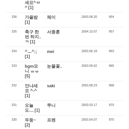
세요^ㅂ
^
[1]
가을밤
체이
336
2003.08.20
954
[1]
축구 한
서종훈
335
2004.10.07
957
번 하지..
ㅋ
[1]
^ㅡ^;;
mei
334
2003.06.18
963
[1]
bgm모
눈물꽃..
333
2003.09.02
965
니 ㅠㅠ
[5]
안냐세
saki
332
2003.08.23
968
요 ^-^
[1]
오늘
쭈니
331
2003.03.17
970
도....
[1]
두둥~
프렌
330
2003.04.07
970
[2]