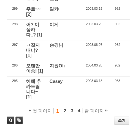
주로~~
밀캬
299
2003.03.19
982
[2]
어? 이
야게
298
2003.03.25
982
상하
다..?
[1]
ㅋ잘지
승경님
297
2003.08.07
982
내냐?
[1]
오랜만
지원Ol♪
296
2004.03.28
982
이숑!
[1]
헤헤 추
Casey
295
2003.03.18
983
카드립
니다~
[1]
1
첫 페이지
2
3
4
끝 페이지
쓰기
태
검색
그