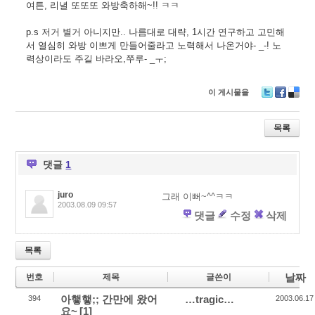
여튼, 리녈 또또또 와방축하해~!! ㅋㅋ
p.s 저거 별거 아니지만.. 나름대로 대략, 1시간 연구하고 고민해
서 열심히 와방 이쁘게 만들어줄라고 노력해서 나온거야- _-! 노
력상이라도 주길 바라오,쭈루- _ㅜ;
이 게시물을
T
F
D
wi
ac
eli
tt
e
ci
목록
er
b
o
o
u
o
s
댓글
1
k
juro
그래 이뻐~^^ㅋㅋ
2003.08.09 09:57
댓글
수정
삭제
목록
날짜
번호
제목
글쓴이
아햏햏;; 간만에 왔어
…tragic…
394
2003.06.17
요~
[1]