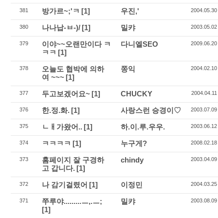
방가르~;'ㅋ
[1]
우진,'
381
2004.05.30
나나납-ㅂ-)/
[1]
밀캬
380
2003.05.02
이야~~오랜만이다 ㅋ
다니엘SEO
379
2009.06.20
ㅋㅋ
[1]
오늘도 협박에 의하
쫑익
378
2004.02.10
여 ~~~
[1]
두고보겠어요~
[1]
CHUCKY
377
2004.04.11
한.정.화.
[1]
사랑스런 승경이♡
376
2003.07.09
ㄴㅐ가왔어..
[1]
하.이.루.우우.
375
2003.06.12
ㅋㅋㅋㅋ
[1]
누구게?
374
2008.02.18
홈페이지 잘 구경하
chindy
373
2003.04.09
고 갑니다.
[1]
나 감기걸렸어
[1]
이정민
372
2004.03.25
쭈루야.........ㅡ,.ㅡ;
밀캬
371
2003.08.09
[1]