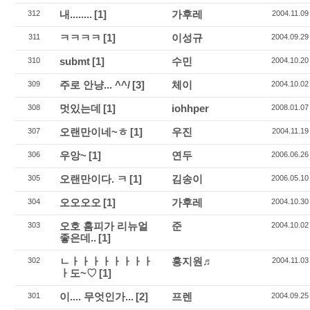
내........
[1]
가후레
312
2004.11.09
ㅋㅋㅋㅋ
[1]
이성규
311
2004.09.29
submt
[1]
수민
310
2004.10.20
주로 안냥... ^^/
[3]
체이
309
2004.10.02
멋있는데
[1]
iohhper
308
2008.01.07
오랜만이네~ㅎ
[1]
우진
307
2004.11.19
우앙~
[1]
연두
306
2006.06.26
오랜만이다. ㅋ
[1]
김송이
305
2006.05.10
오오오오
[1]
가후레
304
2004.10.30
오호 홈피가 리뉴얼
준
303
2004.10.02
좋은데..
[1]
ㄴㅏㅏㅏㅏㅏㅏㅏㅏ
홍지원♬
302
2004.11.03
ㅏ도~♡
[1]
이.... 무엇인가...
[2]
프렌
301
2004.09.25