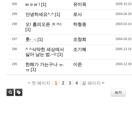
w o w !
[1]
유미옥
300
2005.10.23
안녕하세요^.^
[1]
로사
299
2004.09.29
오! 홈피오픈 ㅊㅋ!
하형종
298
2003.03.10
[1]
훗-_-;
[1]
조창희
297
2004.09.25
^ ^삭막한 세상에서
조기혜
296
2005.12.14
살아 남는 법.~!!
[1]
한해가 가는구나 ㅠ.
이준
295
2004.12.30
ㅠ
[1]
1
첫 페이지
2
3
4
끝 페이지
쓰기
태
검색
그