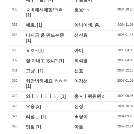
ㅇㅔ헤헤헤헹/ㅋㄹ
호옹~♬
336
2004.10.23
[1]
에효.
[1]
쏭냥이셈. 흥.
335
2004.11.03
나지금 홈 만드는중
성신효
334
2005.01.16
[1]
ㅎㅇ~
[1]
아이
333
2003.04.06
잘 지내고 있니?
[1]
최석영
332
2008.04.09
그냥..
[1]
신효
331
2004.12.20
형안녕하세요 ㅎㅎㅎ
이강선
330
2008.01.08
[1]
와ㅏㅏㅏㅏㅏㅏ♪
[1]
홍ㅈㅣ원원원♬
329
2004.09.08
오옹
[2]
선장
328
2004.10.07
리녈-_-
[1]
★량이
327
2004.09.25
멋짐
[1]
아톰
326
2007.02.24