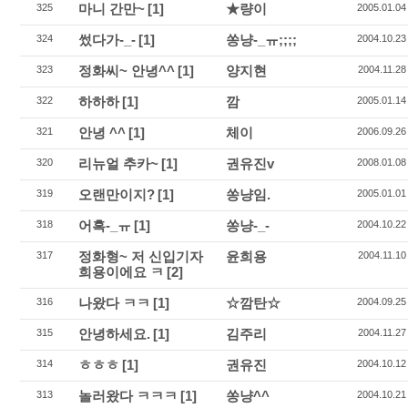
마니 간만~
[1]
★량이
325
2005.01.04
썼다가-_-
[1]
쏭냥-_ㅠ;;;;
324
2004.10.23
정화씨~ 안녕^^
[1]
양지현
323
2004.11.28
하하하
[1]
깜
322
2005.01.14
안녕 ^^
[1]
체이
321
2006.09.26
리뉴얼 추카~
[1]
권유진v
320
2008.01.08
오랜만이지?
[1]
쏭냥임.
319
2005.01.01
어흑-_ㅠ
[1]
쏭냥-_-
318
2004.10.22
정화형~ 저 신입기자
윤희용
317
2004.11.10
희용이에요 ㅋ
[2]
나왔다 ㅋㅋ
[1]
☆깜탄☆
316
2004.09.25
안녕하세요.
[1]
김주리
315
2004.11.27
ㅎㅎㅎ
[1]
권유진
314
2004.10.12
놀러왔다 ㅋㅋㅋ
[1]
쏭냥^^
313
2004.10.21