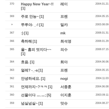
Happy New Year~!!
레이
370
2004.01.21
[1]
주로 안능~
[1]
프렌
369
2004.05.15
쭈루야- _-!
[1]
밀캬
»
2003.08.09
:)
[1]
mk
367
2008.01.31
축하해
[1]
최석영
366
2008.01.29
올~ 홈피 멋지다~~
의수
365
2008.07.15
[1]
흐음.
[1]
희아
364
2004.06.06
얼레? -_-a
[1]
프렌
363
2004.05.15
안녕하세요.
[1]
nogi
362
2004.11.03
언제까지~?ㅋㅋ
[1]
서종훈
361
2004.06.08
선물이다 ㅡ.ㅡ;
[5]
이지훈
360
2003.09.11
넘실넘실~
[1]
맛슈
359
2004.08.27