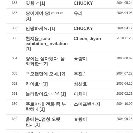
잇힝~*
[1]
CHUCKY
358
2004.05.24
짱이에여 짱!ㅋㅋㅋ
유리
357
2003.04.06
[1]
안녕하세요.
[1]
CHUCKY
356
2004.04.17
천지윤_solo
Cheon, Jiyun
355
2010.11.28
exhibition_invitation
[1]
량이는 살아있다..움
★량이
354
2003.08.09
화화홧~
[2]
ㅋ오랜만에 오네,
[2]
우진,'
353
2004.07.22
하이호~
[1]
성신효
352
2008.04.10
놀러왔어요~~ ^^
[1]
아치미
351
2007.02.23
주로야~!! 전화 좀 부
스머프반바지
350
2004.10.09
탁해~!
[1]
홈에는..엄청 오랫
★량이
349
2004.09.13
만...
[1]