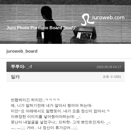
Juro
Photo
Portfolio
Board
Study
juroweb_board
쭈루야- _-!
2003.08.09 04:17
밀캬
조회 수:1501
반협박이긴 하지만;;ㅋㅋㅋㅋ
에, 니가 말하기전에 내가 알아서 줬어야 하는데-
미안~요 아래에서도 말했듯이..내가 요즘 정신이 없어서;ㅋ
이쁘장한 이미지를 넣어줬어야하는데- _-;
못난이 내얼굴을 넣었구나;; 므하핫- 그게 뽀인트인게지- _-;
ㅡ,.ㅡ;;;; 거바.. 나 정신이 휴가갔어..;;;;