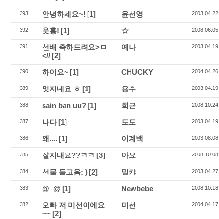
안녕하세요~!
[1]
윤선영
393
2003.04.22
읏흥!
[1]
☆
392
2008.06.05
선배 축하드려요>ㅁ
예나
391
2003.04.19
<//
[2]
하이요~
[1]
CHUCKY
390
2004.04.26
멋지네요 ㅎ
[1]
용수
389
2003.04.19
sain ban uu?
[1]
희근
388
2008.10.24
나다
[1]
도도
387
2003.04.19
왜....
[1]
이계백
386
2003.08.08
잘지내요??ㅋㅋ
[3]
아요
385
2008.10.08
선물 들고옴: )
[2]
밀캬
384
2003.04.27
@_@
[1]
Newbebe
383
2008.10.18
오빠 저 미선이에요
미선
382
2004.04.17
~~
[2]