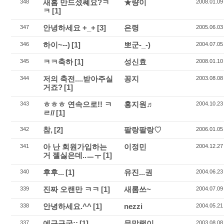
새홈 만드셨쎼요?ㅋ
★량이
348
2008.01.09
ㅋ
[1]
안녕하세요 +_+
[3]
은령
347
2005.06.03
하이~--)
[1]
뽀군-_-)
346
2004.07.05
ㅋㅋ축하
[1]
성신효
345
2008.01.10
저의 축전....받아주실
꽁지
344
2003.08.08
거죠?
[1]
ㅎㅎㅎ 연속으로!! ㅋ
홍지원♬
343
2004.10.23
ㄹ//
[1]
참,
[2]
팔랑팔랑♡
342
2006.01.05
아 난 회원가입하는
이정민
341
2004.12.27
거 젤싫은데..ㅡㅜ
[1]
후후...
[1]
유진...권
340
2004.06.23
진짜 오랜만 ㅋㅋ
[1]
새롬쓰~
339
2004.07.09
안녕하세요.^^
[1]
nezzi
338
2004.05.21
에구구궁;;
[1]
무말랭이
337
2003.08.08