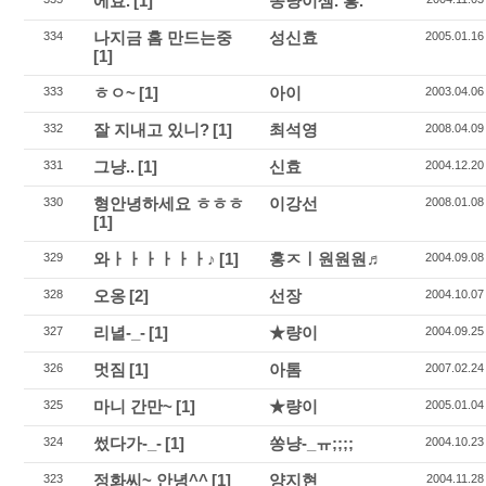
에효.
[1]
쏭냥이셈. 흥.
나지금 홈 만드는중
성신효
334
2005.01.16
[1]
ㅎㅇ~
[1]
아이
333
2003.04.06
잘 지내고 있니?
[1]
최석영
332
2008.04.09
그냥..
[1]
신효
331
2004.12.20
형안녕하세요 ㅎㅎㅎ
이강선
330
2008.01.08
[1]
와ㅏㅏㅏㅏㅏㅏ♪
[1]
홍ㅈㅣ원원원♬
329
2004.09.08
오옹
[2]
선장
328
2004.10.07
리녈-_-
[1]
★량이
327
2004.09.25
멋짐
[1]
아톰
326
2007.02.24
마니 간만~
[1]
★량이
325
2005.01.04
썼다가-_-
[1]
쏭냥-_ㅠ;;;;
324
2004.10.23
정화씨~ 안녕^^
[1]
양지현
323
2004.11.28