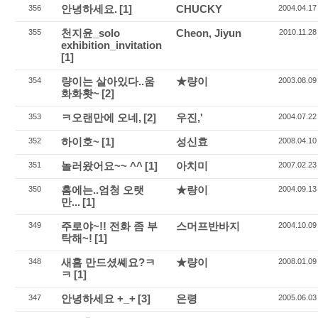
안녕하세요.
[1]
CHUCKY
356
2004.04.17
천지윤_solo
Cheon, Jiyun
355
2010.11.28
exhibition_invitation
[1]
량이는 살아있다..움
★량이
354
2003.08.09
화화홧~
[2]
ㅋ오랜만에 오네,
[2]
우진,'
353
2004.07.22
하이호~
[1]
성신효
352
2008.04.10
놀러왔어요~~ ^^
[1]
아치미
351
2007.02.23
홈에는..엄청 오랫
★량이
350
2004.09.13
만...
[1]
주로야~!! 전화 좀 부
스머프반바지
349
2004.10.09
탁해~!
[1]
새홈 만드셨쎼요?ㅋ
★량이
348
2008.01.09
ㅋ
[1]
안녕하세요 +_+
[3]
은령
347
2005.06.03