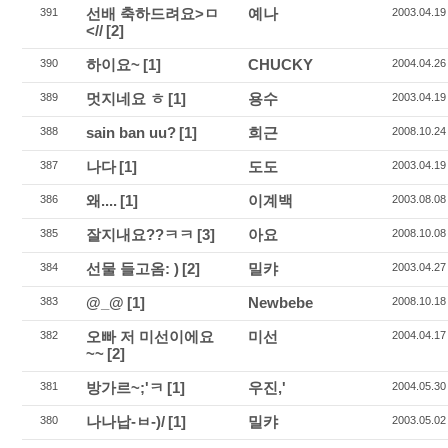
선배 축하드려요>ㅁ
예나
391
2003.04.19
<//
[2]
하이요~
[1]
CHUCKY
390
2004.04.26
멋지네요 ㅎ
[1]
용수
389
2003.04.19
sain ban uu?
[1]
희근
388
2008.10.24
나다
[1]
도도
387
2003.04.19
왜....
[1]
이계백
386
2003.08.08
잘지내요??ㅋㅋ
[3]
아요
385
2008.10.08
선물 들고옴: )
[2]
밀캬
384
2003.04.27
@_@
[1]
Newbebe
383
2008.10.18
오빠 저 미선이에요
미선
382
2004.04.17
~~
[2]
방가르~;'ㅋ
[1]
우진,'
381
2004.05.30
나나납-ㅂ-)/
[1]
밀캬
380
2003.05.02