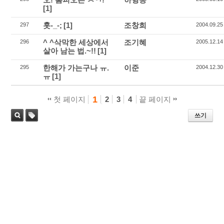
[1]
훗-_-;
[1]
조창희
297
2004.09.25
^ ^삭막한 세상에서
조기혜
296
2005.12.14
살아 남는 법.~!!
[1]
한해가 가는구나 ㅠ.
이준
295
2004.12.30
ㅠ
[1]
1
첫 페이지
2
3
4
끝 페이지
쓰기
태
검색
그