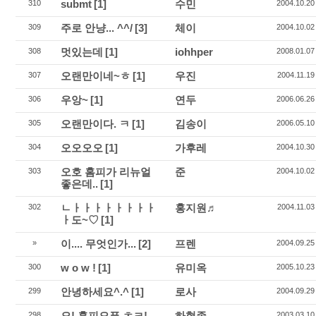
submt
[1]
수민
310
2004.10.20
주로 안냥... ^^/
[3]
체이
309
2004.10.02
멋있는데
[1]
iohhper
308
2008.01.07
오랜만이네~ㅎ
[1]
우진
307
2004.11.19
우앙~
[1]
연두
306
2006.06.26
오랜만이다. ㅋ
[1]
김송이
305
2006.05.10
오오오오
[1]
가후레
304
2004.10.30
오호 홈피가 리뉴얼
준
303
2004.10.02
좋은데..
[1]
ㄴㅏㅏㅏㅏㅏㅏㅏㅏ
홍지원♬
302
2004.11.03
ㅏ도~♡
[1]
이.... 무엇인가...
[2]
프렌
»
2004.09.25
w o w !
[1]
유미옥
300
2005.10.23
안녕하세요^.^
[1]
로사
299
2004.09.29
오! 홈피오픈 ㅊㅋ!
하형종
298
2003.03.10