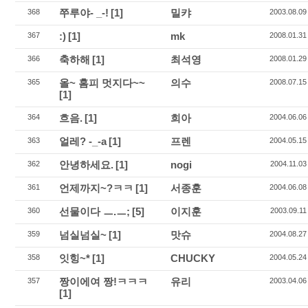
쭈루야- _-!
[1]
밀캬
368
2003.08.09
:)
[1]
mk
367
2008.01.31
축하해
[1]
최석영
366
2008.01.29
올~ 홈피 멋지다~~
의수
365
2008.07.15
[1]
흐음.
[1]
희아
364
2004.06.06
얼레? -_-a
[1]
프렌
363
2004.05.15
안녕하세요.
[1]
nogi
362
2004.11.03
언제까지~?ㅋㅋ
[1]
서종훈
361
2004.06.08
선물이다 ㅡ.ㅡ;
[5]
이지훈
360
2003.09.11
넘실넘실~
[1]
맛슈
359
2004.08.27
잇힝~*
[1]
CHUCKY
358
2004.05.24
짱이에여 짱!ㅋㅋㅋ
유리
357
2003.04.06
[1]