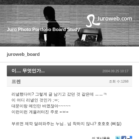
Juro
Photo
Portfolio
Board
Study
juroweb_board
이.... 무엇인가...
2004.09.25 10:17
프렌
조회 수:1268
리녈했다미? 그렇게 글 남기고 갔던 것 같은데 ㅡㅡㅋ
이 어디 리녈인 것인가 ;ㅂ;
대문이랑 메인만 바꼈잖아~~~~~
이런이런 게을러터진 주로 =ㅂ=
부르면 제깍 달려와주는 누님.. 넘 착하지 않냐? 호호호 (삐질)
이 게시물을