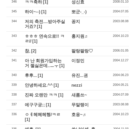
ㅋㅋ축하
[1]
성신효
346
2008.01.10
하이~--)
[1]
뽀군-_-)
345
2004.07.05
저의 축전....받아주실
꽁지
344
2003.08.08
거죠?
[1]
ㅎㅎㅎ 연속으로!! ㅋ
홍지원♬
343
2004.10.23
ㄹ//
[1]
참,
[2]
팔랑팔랑♡
342
2006.01.05
아 난 회원가입하는
이정민
341
2004.12.27
거 젤싫은데..ㅡㅜ
[1]
후후...
[1]
유진...권
340
2004.06.23
안녕하세요.^^
[1]
nezzi
339
2004.05.21
진짜 오랜만 ㅋㅋ
[1]
새롬쓰~
338
2004.07.09
에구구궁;;
[1]
무말랭이
337
2003.08.08
ㅇㅔ헤헤헤헹/ㅋㄹ
호옹~♬
336
2004.10.23
[1]
335
2004.11.03