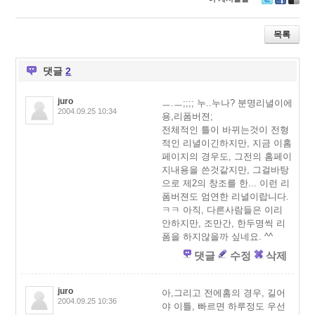
T
F
D
wi
ac
eli
tt
e
ci
목록
er
b
o
o
u
o
s
댓글
2
k
juro
ㅡ.ㅡ;;;; 누..누나? 분명리녈이에
2004.09.25 10:34
용,리폼버젼;
전체적인 틀이 바뀌는것이 전형
적인 리녈이긴하지만, 지금 이홈
페이지의 경우도, 그전의 홈페이
지내용을 쓴것같지만, 그걸바탕
으로 제2의 창조를 한... 이런 리
폼버젼도 엄연한 리녈이랍니다.
ㅋㅋ 아직, 다른사람들은 이리
안하지만, 조만간, 한두명씩 리
폼을 하지않을까 싶네요. ^^
댓글
수정
삭제
juro
아,그리고 전에홈의 경우, 길어
2004.09.25 10:36
야 이틀, 빠르면 하루정도 우선