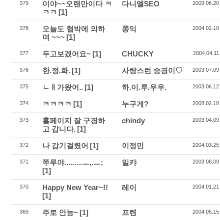
이야~~오랜만이다 ㅋ
다니엘SEO
379
2009.06.20
ㅋㅋ
[1]
오늘도 협박에 의하
쫑익
378
2004.02.10
여 ~~~
[1]
두고보겠어요~
[1]
CHUCKY
377
2004.04.11
한.정.화.
[1]
사랑스런 승경이♡
376
2003.07.09
ㄴㅐ가왔어..
[1]
하.이.루.우우.
375
2003.06.12
ㅋㅋㅋㅋ
[1]
누구게?
374
2008.02.18
홈페이지 잘 구경하
chindy
373
2003.04.09
고 갑니다.
[1]
나 감기걸렸어
[1]
이정민
372
2004.03.25
쭈루야.........ㅡ,.ㅡ;
밀캬
371
2003.08.09
[1]
Happy New Year~!!
레이
370
2004.01.21
[1]
주로 안능~
[1]
프렌
369
2004.05.15