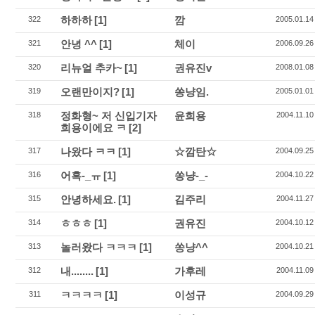
하하하
[1]
깜
322
2005.01.14
안녕 ^^
[1]
체이
321
2006.09.26
리뉴얼 추카~
[1]
권유진v
320
2008.01.08
오랜만이지?
[1]
쏭냥임.
319
2005.01.01
정화형~ 저 신입기자
윤희용
318
2004.11.10
희용이에요 ㅋ
[2]
나왔다 ㅋㅋ
[1]
☆깜탄☆
317
2004.09.25
어흑-_ㅠ
[1]
쏭냥-_-
316
2004.10.22
안녕하세요.
[1]
김주리
315
2004.11.27
ㅎㅎㅎ
[1]
권유진
314
2004.10.12
놀러왔다 ㅋㅋㅋ
[1]
쏭냥^^
313
2004.10.21
내........
[1]
가후레
312
2004.11.09
ㅋㅋㅋㅋ
[1]
이성규
311
2004.09.29