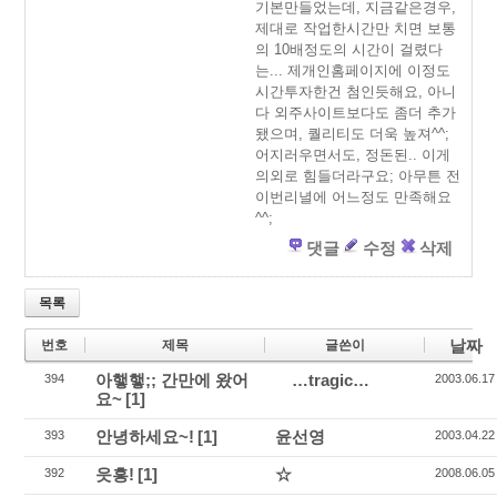
기본만들었는데, 지금같은경우,
제대로 작업한시간만 치면 보통
의 10배정도의 시간이 걸렸다
는... 제개인홈페이지에 이정도
시간투자한건 첨인듯해요, 아니
다 외주사이트보다도 좀더 추가
됐으며, 퀄리티도 더욱 높져^^;
어지러우면서도, 정돈된.. 이게
의외로 힘들더라구요; 아무튼 전
이번리녈에 어느정도 만족해요
^^;
댓글
수정
삭제
목록
날짜
번호
제목
글쓴이
아햏햏;; 간만에 왔어
…tragic…
394
2003.06.17
요~
[1]
안녕하세요~!
[1]
윤선영
393
2003.04.22
읏흥!
[1]
☆
392
2008.06.05