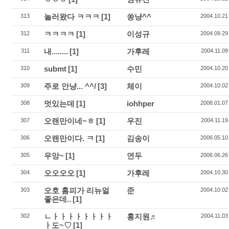
놀러왔다 ㅋㅋㅋ
[1]
쏭냥^^
313
2004.10.21
ㅋㅋㅋㅋ
[1]
이성규
312
2004.09.29
내........
[1]
가후레
311
2004.11.09
submt
[1]
수민
310
2004.10.20
주로 안냥... ^^/
[3]
체이
309
2004.10.02
멋있는데
[1]
iohhper
308
2008.01.07
오랜만이네~ㅎ
[1]
우진
307
2004.11.19
오랜만이다. ㅋ
[1]
김송이
306
2006.05.10
우앙~
[1]
연두
305
2006.06.26
오오오오
[1]
가후레
304
2004.10.30
오호 홈피가 리뉴얼
준
303
2004.10.02
좋은데..
[1]
ㄴㅏㅏㅏㅏㅏㅏㅏㅏ
홍지원♬
302
2004.11.03
ㅏ도~♡
[1]