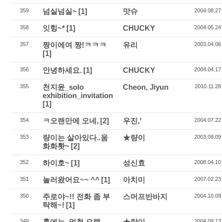
넘실넘실~
[1]
맛슈
359
2004.08.27
잇힝~*
[1]
CHUCKY
358
2004.05.24
짱이에여 짱!ㅋㅋㅋ
유리
357
2003.04.06
[1]
안녕하세요.
[1]
CHUCKY
356
2004.04.17
천지윤_solo
Cheon, Jiyun
355
2010.11.28
exhibition_invitation
[1]
ㅋ오랜만에 오네,
[2]
우진,'
354
2004.07.22
량이는 살아있다..움
★량이
353
2003.08.09
화화홧~
[2]
하이호~
[1]
성신효
352
2008.04.10
놀러왔어요~~ ^^
[1]
아치미
351
2007.02.23
주로야~!! 전화 좀 부
스머프반바지
350
2004.10.09
탁해~!
[1]
홈에는..엄청 오랫
★량이
349
2004.09.13