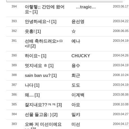
아햏햏;; 간만에 왔어
…tragic…
394
2003.06.17
요~
[1]
안녕하세요~!
[1]
윤선영
393
2003.04.22
읏흥!
[1]
☆
392
2008.06.05
선배 축하드려요>ㅁ
예나
391
2003.04.19
<//
[2]
하이요~
[1]
CHUCKY
390
2004.04.26
멋지네요 ㅎ
[1]
용수
389
2003.04.19
sain ban uu?
[1]
희근
388
2008.10.24
나다
[1]
도도
387
2003.04.19
왜....
[1]
이계백
386
2003.08.08
잘지내요??ㅋㅋ
[3]
아요
385
2008.10.08
선물 들고옴: )
[2]
밀캬
384
2003.04.27
오빠 저 미선이에요
미선
383
2004.04.17