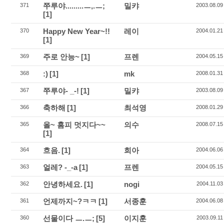
쭈루야.........ㅡ,.ㅡ;
밀캬
371
2003.08.09
[1]
Happy New Year~!!
레이
370
2004.01.21
[1]
주로 안능~
[1]
프렌
369
2004.05.15
:)
[1]
mk
368
2008.01.31
쭈루야- _-!
[1]
밀캬
367
2003.08.09
축하해
[1]
최석영
366
2008.01.29
올~ 홈피 멋지다~~
의수
365
2008.07.15
[1]
흐음.
[1]
희아
364
2004.06.06
얼레? -_-a
[1]
프렌
363
2004.05.15
안녕하세요.
[1]
nogi
362
2004.11.03
언제까지~?ㅋㅋ
[1]
서종훈
361
2004.06.08
선물이다 ㅡ.ㅡ;
[5]
이지훈
360
2003.09.11