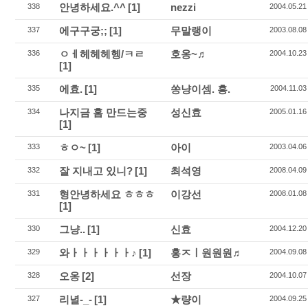
안녕하세요.^^
[1]
nezzi
338
2004.05.21
에구구궁;;
[1]
무말랭이
337
2003.08.08
ㅇㅔ헤헤헤헹/ㅋㄹ
호옹~♬
336
2004.10.23
[1]
에효.
[1]
쏭냥이셈. 흥.
335
2004.11.03
나지금 홈 만드는중
성신효
334
2005.01.16
[1]
ㅎㅇ~
[1]
아이
333
2003.04.06
잘 지내고 있니?
[1]
최석영
332
2008.04.09
형안녕하세요 ㅎㅎㅎ
이강선
331
2008.01.08
[1]
그냥..
[1]
신효
330
2004.12.20
와ㅏㅏㅏㅏㅏㅏ♪
[1]
홍ㅈㅣ원원원♬
329
2004.09.08
오옹
[2]
선장
328
2004.10.07
리녈-_-
[1]
★량이
327
2004.09.25