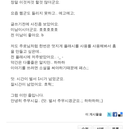
정말 이것저것 할것 많더군요.
요즘 웹군도 들리지 못하고.. 에고에고;
글쓰기전에 사진좀 보았어요.
미남이시더군요. 호호호호호
전 미남이 좋아요. b
저도 주로님처럼 한번은 멋지게 플래시를 사용를 사용해봐서 홈
을 만들고 싶은데..
전 플래시에 저주받았어요.. -_ -
약간은 다룰줄은 알지만.. 하하하
이야기를 쓰려면 소설을 써야하기때문에 패스;;
앗. 시간이 벌서 1시가 넘었군요.
잘시간이 넘었어요. 흐헉;;
그럼 이만 줄입니다.
안녕히 주무시길.. (앗. 벌서 주무시겠군요.;; 하하하하;;)
이 게시물을
T
F
D
wi
ac
eli
tt
e
ci