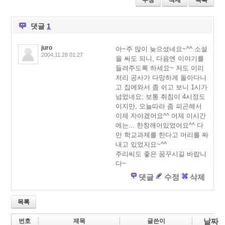
수정
삭제
목록
er
b
o
o
u
o
s
댓글
1
k
juro
아~주 많이 늦으셨네요~^^ 소설
2004.11.28 01:27
을 써도 되니, 다음엔 이야기를
들려주도록 하세요~ 저도 이리
저리 공사가 다망하게 돌아다니
고 집에와서 좀 쉬고 보니 1시가
넘었네요; 보통 취침이 4시정도
이지만, 오늘따라 좀 피곤해서
이제 자야겠어요^^ 어제 이시간
에는... 한창깨어있었어요^^ 다
만 학교과제를 한다고 머리를 짜
내고 있었지요~^^
주리씨도 좋은 꿈꾸시길 바랍니
다~
댓글
수정
삭제
목록
날짜
번호
제목
글쓴이