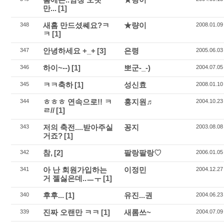
만...
[1]
새홈 만드셨쎼요?ㅋ
★량이
348
2008.01.09
ㅋ
[1]
안녕하세요 +_+
[3]
은령
347
2005.06.03
하이~--)
[1]
뽀군-_-)
346
2004.07.05
ㅋㅋ축하
[1]
성신효
345
2008.01.10
ㅎㅎㅎ 연속으로!! ㅋ
홍지원♬
344
2004.10.23
ㄹ//
[1]
저의 축전....받아주실
꽁지
343
2003.08.08
거죠?
[1]
참,
[2]
팔랑팔랑♡
342
2006.01.05
아 난 회원가입하는
이정민
341
2004.12.27
거 젤싫은데..ㅡㅜ
[1]
후후...
[1]
유진...권
340
2004.06.23
진짜 오랜만 ㅋㅋ
[1]
새롬쓰~
339
2004.07.09