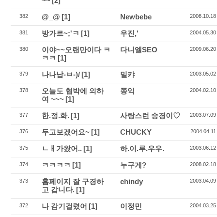
~~
[2]
@_@
[1]
Newbebe
382
2008.10.18
방가르~;'ㅋ
[1]
우진,'
381
2004.05.30
이야~~오랜만이다 ㅋ
다니엘SEO
380
2009.06.20
ㅋㅋ
[1]
나나납-ㅂ-)/
[1]
밀캬
379
2003.05.02
오늘도 협박에 의하
쫑익
378
2004.02.10
여 ~~~
[1]
한.정.화.
[1]
사랑스런 승경이♡
377
2003.07.09
두고보겠어요~
[1]
CHUCKY
376
2004.04.11
ㄴㅐ가왔어..
[1]
하.이.루.우우.
375
2003.06.12
ㅋㅋㅋㅋ
[1]
누구게?
374
2008.02.18
홈페이지 잘 구경하
chindy
373
2003.04.09
고 갑니다.
[1]
나 감기걸렸어
[1]
이정민
372
2004.03.25