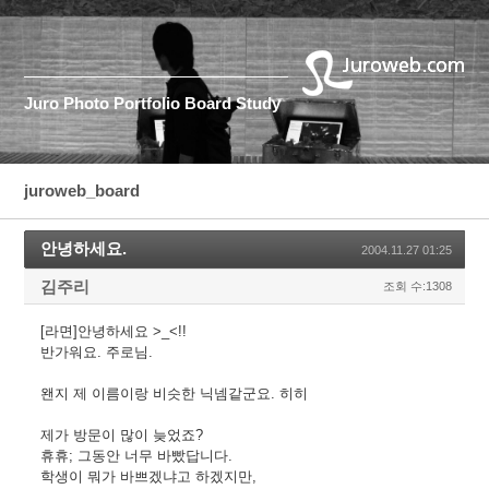
Juro
Photo
Portfolio
Board
Study
juroweb_board
안녕하세요.
2004.11.27 01:25
김주리
조회 수:1308
[라면]안녕하세요 >_<!!
반가워요. 주로님.
왠지 제 이름이랑 비슷한 닉넴같군요. 히히
제가 방문이 많이 늦었죠?
휴휴; 그동안 너무 바빴답니다.
학생이 뭐가 바쁘겠냐고 하겠지만,