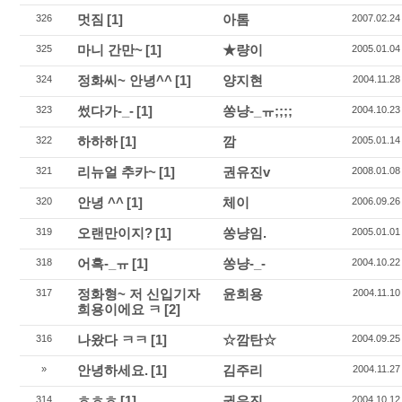
멋짐
[1]
아톰
326
2007.02.24
마니 간만~
[1]
★량이
325
2005.01.04
정화씨~ 안녕^^
[1]
양지현
324
2004.11.28
썼다가-_-
[1]
쏭냥-_ㅠ;;;;
323
2004.10.23
하하하
[1]
깜
322
2005.01.14
리뉴얼 추카~
[1]
권유진v
321
2008.01.08
안녕 ^^
[1]
체이
320
2006.09.26
오랜만이지?
[1]
쏭냥임.
319
2005.01.01
어흑-_ㅠ
[1]
쏭냥-_-
318
2004.10.22
정화형~ 저 신입기자
윤희용
317
2004.11.10
희용이에요 ㅋ
[2]
나왔다 ㅋㅋ
[1]
☆깜탄☆
316
2004.09.25
안녕하세요.
[1]
김주리
»
2004.11.27
ㅎㅎㅎ
[1]
권유진
314
2004.10.12