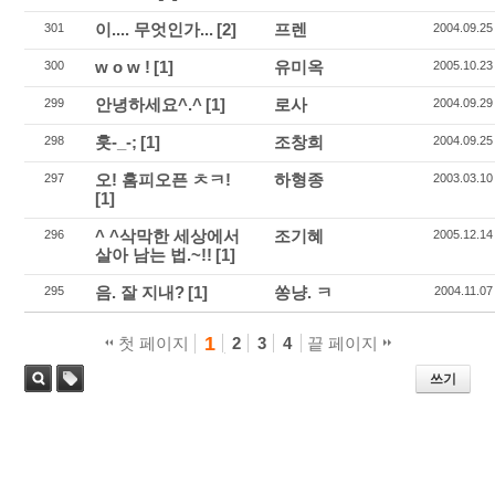
이.... 무엇인가...
[2]
프렌
301
2004.09.25
w o w !
[1]
유미옥
300
2005.10.23
안녕하세요^.^
[1]
로사
299
2004.09.29
훗-_-;
[1]
조창희
298
2004.09.25
오! 홈피오픈 ㅊㅋ!
하형종
297
2003.03.10
[1]
^ ^삭막한 세상에서
조기혜
296
2005.12.14
살아 남는 법.~!!
[1]
음. 잘 지내?
[1]
쏭냥. ㅋ
295
2004.11.07
1
첫 페이지
2
3
4
끝 페이지
쓰기
태
검색
그