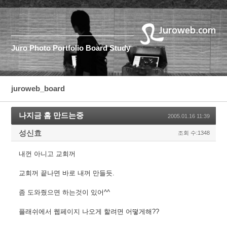
Juro
Photo
Portfolio
Board
Study
juroweb_board
나지금 홈 만드는중
2005.01.16 11:39
성신효
조회 수:1348
내껀 아니고 교회꺼
교회꺼 끝나면 바로 내꺼 만들듯.
좀 도와줬으면 하는것이 있어^^
플래쉬에서 웹페이지 나오게 할려면 어떻게해??