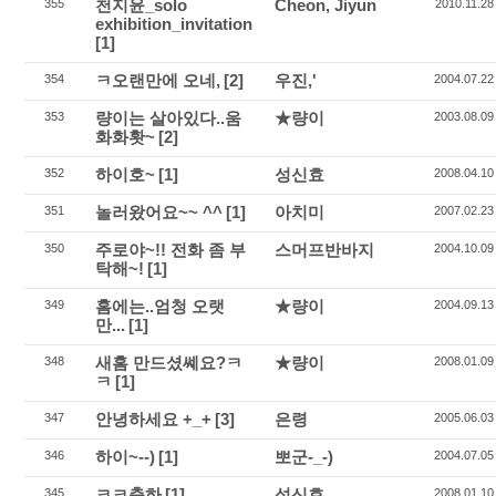
천지윤_solo
Cheon, Jiyun
355
2010.11.28
exhibition_invitation
[1]
ㅋ오랜만에 오네,
[2]
우진,'
354
2004.07.22
량이는 살아있다..움
★량이
353
2003.08.09
화화홧~
[2]
하이호~
[1]
성신효
352
2008.04.10
놀러왔어요~~ ^^
[1]
아치미
351
2007.02.23
주로야~!! 전화 좀 부
스머프반바지
350
2004.10.09
탁해~!
[1]
홈에는..엄청 오랫
★량이
349
2004.09.13
만...
[1]
새홈 만드셨쎼요?ㅋ
★량이
348
2008.01.09
ㅋ
[1]
안녕하세요 +_+
[3]
은령
347
2005.06.03
하이~--)
[1]
뽀군-_-)
346
2004.07.05
ㅋㅋ축하
[1]
성신효
345
2008.01.10