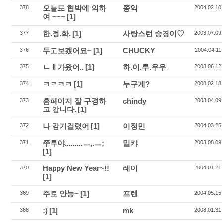
오늘도 협박에 의하
쫑익
378
2004.02.10
여 ~~~
[1]
한.정.화.
[1]
사랑스런 승경이♡
377
2003.07.09
두고보겠어요~
[1]
CHUCKY
376
2004.04.11
ㄴㅐ가왔어..
[1]
하.이.루.우우.
375
2003.06.12
ㅋㅋㅋㅋ
[1]
누구게?
374
2008.02.18
홈페이지 잘 구경하
chindy
373
2003.04.09
고 갑니다.
[1]
나 감기걸렸어
[1]
이정민
372
2004.03.25
쭈루야.........ㅡ,.ㅡ;
밀캬
371
2003.08.09
[1]
Happy New Year~!!
레이
370
2004.01.21
[1]
주로 안능~
[1]
프렌
369
2004.05.15
:)
[1]
mk
368
2008.01.31