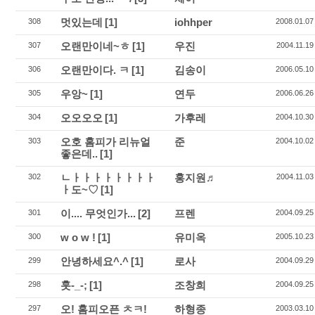
멋있는데
[1]
iohhper
308
2008.01.07
오랜만이네~ㅎ
[1]
우진
307
2004.11.19
오랜만이다. ㅋ
[1]
김송이
306
2006.05.10
우앙~
[1]
연두
305
2006.06.26
오오오오
[1]
가후레
304
2004.10.30
오호 홈피가 리뉴얼
준
303
2004.10.02
좋은데..
[1]
ㄴㅏㅏㅏㅏㅏㅏㅏㅏ
홍지원♬
302
2004.11.03
ㅏ도~♡
[1]
이.... 무엇인가...
[2]
프렌
301
2004.09.25
w o w !
[1]
유미옥
300
2005.10.23
안녕하세요^.^
[1]
로사
299
2004.09.29
훗-_-;
[1]
조창희
298
2004.09.25
오! 홈피오픈 ㅊㅋ!
하형종
297
2003.03.10