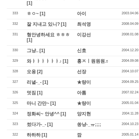
[1]
ㅎㅇ~
[1]
아이
333
2003.04.06
잘 지내고 있니?
[1]
최석영
332
2008.04.09
형안녕하세요 ㅎㅎㅎ
이강선
331
2008.01.08
[1]
그냥..
[1]
신효
330
2004.12.20
와ㅏㅏㅏㅏㅏㅏ♪
[1]
홍ㅈㅣ원원원♬
329
2004.09.08
오옹
[2]
선장
328
2004.10.07
리녈-_-
[1]
★량이
327
2004.09.25
멋짐
[1]
아톰
326
2007.02.24
마니 간만~
[1]
★량이
325
2005.01.04
정화씨~ 안녕^^
[1]
양지현
324
2004.11.28
썼다가-_-
[1]
쏭냥-_ㅠ;;;;
323
2004.10.23
하하하
[1]
깜
322
2005.01.14