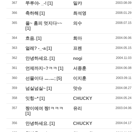
쭈루야- _-!
[1]
밀캬
367
2003.08.09
축하해
[1]
최석영
366
2008.01.29
올~ 홈피 멋지다~~
의수
365
2008.07.15
[1]
흐음.
[1]
희아
364
2004.06.06
얼레? -_-a
[1]
프렌
363
2004.05.15
안녕하세요.
[1]
nogi
362
2004.11.03
언제까지~?ㅋㅋ
[1]
서종훈
361
2004.06.08
선물이다 ㅡ.ㅡ;
[5]
이지훈
360
2003.09.11
넘실넘실~
[1]
맛슈
359
2004.08.27
잇힝~*
[1]
CHUCKY
358
2004.05.24
짱이에여 짱!ㅋㅋㅋ
유리
357
2003.04.06
[1]
안녕하세요.
[1]
CHUCKY
356
2004.04.17