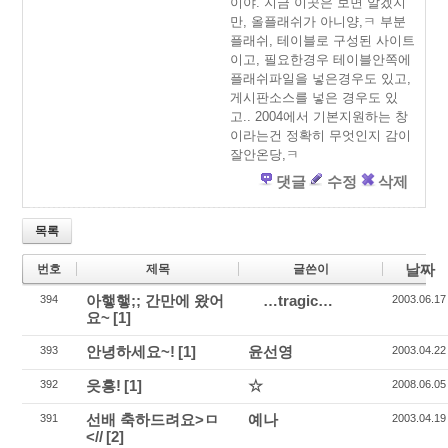
이야. 지금 이곳은 보면 알겠지
만, 올플래쉬가 아니양,ㅋ 부분
플래쉬, 테이블로 구성된 사이트
이고, 필요한경우 테이블안쪽에
플래쉬파일을 넣은경우도 있고,
게시판소스를 넣은 경우도 있
고.. 2004에서 기본지원하는 창
이라는건 정확히 무엇인지 감이
잘안온당,ㅋ
댓글
수정
삭제
목록
날짜
번호
제목
글쓴이
아햏햏;; 간만에 왔어
…tragic…
394
2003.06.17
요~
[1]
안녕하세요~!
[1]
윤선영
393
2003.04.22
읏흥!
[1]
☆
392
2008.06.05
선배 축하드려요>ㅁ
예나
391
2003.04.19
<//
[2]