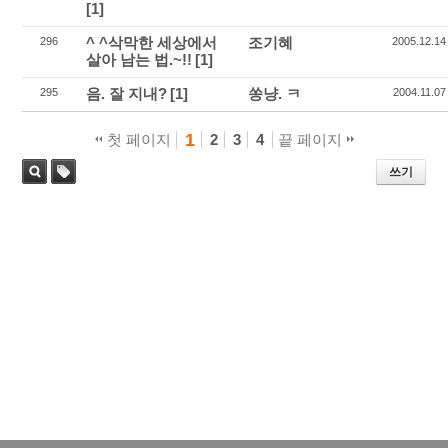
[1]
^ ^삭막한 세상에서
조기혜
296
2005.12.14
살아 남는 법.~!!
[1]
음. 잘 지내?
[1]
쏭냥. ㅋ
295
2004.11.07
1
첫 페이지
2
3
4
끝 페이지
쓰기
태
검색
그