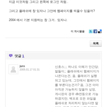
지금 이것처럼 그리고 왼쪽에 로그인 처럼..
그리고 플래쉬에 창 있자나 그안에 웹페이지를 띄울수 있을까?
2004 에서 기본 지원하는 창 그거.. 있자나.
이 게시물을
T
F
D
wi
ac
eli
tt
e
ci
목록
er
b
o
o
u
o
s
댓글
1
k
juro
신효스;;; 하나도 이해가 안간당;
2005.01.17 01:31
말들이;; 플래쉬에서 웹페이지가
나온다는건, 음, 플래쉬가 실행
되고 있는데, 그안에서 웹페이지
를 부른다는건가? 음, 그건 아마
아직은 가능하지 않을까 싶엉,
게시판의 경우 db연동으로 가능
하겠지만; 백프로 모든 파일을
플래쉬로 처리하지 않는다면 말