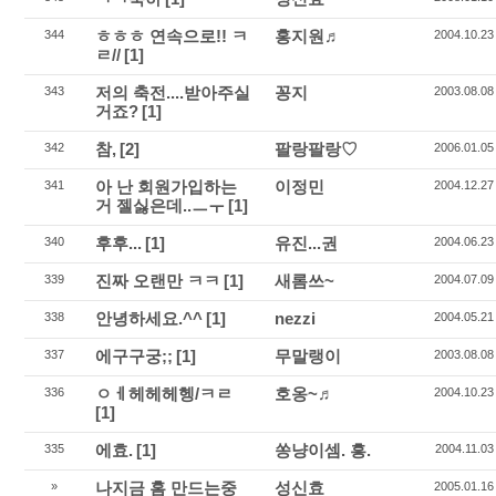
ㅎㅎㅎ 연속으로!! ㅋ
홍지원♬
344
2004.10.23
ㄹ//
[1]
저의 축전....받아주실
꽁지
343
2003.08.08
거죠?
[1]
참,
[2]
팔랑팔랑♡
342
2006.01.05
아 난 회원가입하는
이정민
341
2004.12.27
거 젤싫은데..ㅡㅜ
[1]
후후...
[1]
유진...권
340
2004.06.23
진짜 오랜만 ㅋㅋ
[1]
새롬쓰~
339
2004.07.09
안녕하세요.^^
[1]
nezzi
338
2004.05.21
에구구궁;;
[1]
무말랭이
337
2003.08.08
ㅇㅔ헤헤헤헹/ㅋㄹ
호옹~♬
336
2004.10.23
[1]
에효.
[1]
쏭냥이셈. 흥.
335
2004.11.03
나지금 홈 만드는중
성신효
»
2005.01.16