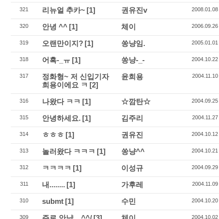
리뉴얼 추카~
[1]
권유진v
321
2008.01.08
안녕 ^^
[1]
체이
320
2006.09.26
오랜만이지?
[1]
쏭냥임.
319
2005.01.01
어흑-_ㅠ
[1]
쏭냥-_-
318
2004.10.22
정화형~ 저 신입기자
윤희용
317
2004.11.10
희용이에요 ㅋ
[2]
나왔다 ㅋㅋ
[1]
☆깜탄☆
316
2004.09.25
안녕하세요.
[1]
김주리
315
2004.11.27
ㅎㅎㅎ
[1]
권유진
314
2004.10.12
놀러왔다 ㅋㅋㅋ
[1]
쏭냥^^
313
2004.10.21
ㅋㅋㅋㅋ
[1]
이성규
312
2004.09.29
내........
[1]
가후레
311
2004.11.09
submt
[1]
수민
310
2004.10.20
주로 안냥... ^^/
[3]
체이
309
2004.10.02