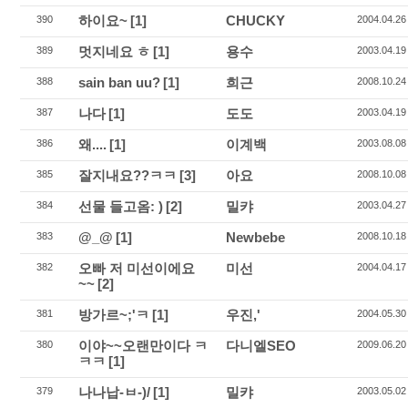
하이요~
[1]
CHUCKY
390
2004.04.26
멋지네요 ㅎ
[1]
용수
389
2003.04.19
sain ban uu?
[1]
희근
388
2008.10.24
나다
[1]
도도
387
2003.04.19
왜....
[1]
이계백
386
2003.08.08
잘지내요??ㅋㅋ
[3]
아요
385
2008.10.08
선물 들고옴: )
[2]
밀캬
384
2003.04.27
@_@
[1]
Newbebe
383
2008.10.18
오빠 저 미선이에요
미선
382
2004.04.17
~~
[2]
방가르~;'ㅋ
[1]
우진,'
381
2004.05.30
이야~~오랜만이다 ㅋ
다니엘SEO
380
2009.06.20
ㅋㅋ
[1]
나나납-ㅂ-)/
[1]
밀캬
379
2003.05.02