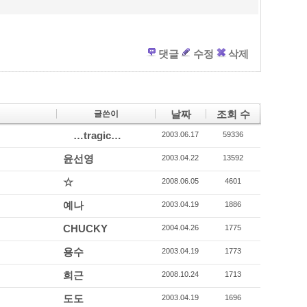
k
댓글
수정
삭제
날짜
조회 수
글쓴이
…tragic…
2003.06.17
59336
윤선영
2003.04.22
13592
☆
2008.06.05
4601
예나
2003.04.19
1886
CHUCKY
2004.04.26
1775
용수
2003.04.19
1773
희근
2008.10.24
1713
도도
2003.04.19
1696