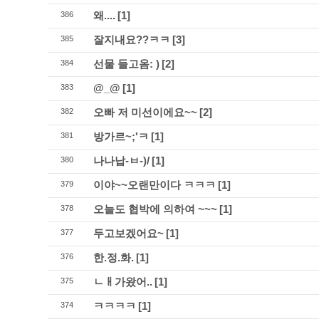
왜....
[1]
386
잘지내요??ㅋㅋ
[3]
385
선물 들고옴: )
[2]
384
@_@
[1]
383
오빠 저 미선이에요~~
[2]
382
방가르~;'ㅋ
[1]
381
나나납-ㅂ-)/
[1]
380
이야~~오랜만이다 ㅋㅋㅋ
[1]
379
오늘도 협박에 의하여 ~~~
[1]
378
두고보겠어요~
[1]
377
한.정.화.
[1]
376
ㄴㅐ가왔어..
[1]
375
ㅋㅋㅋㅋ
[1]
374