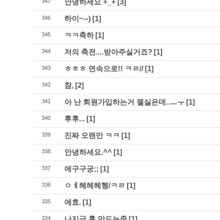
안녕하세요 +_+
[3]
347
하이~--)
[1]
346
ㅋㅋ축하
[1]
345
저의 축전....받아주실거죠?
[1]
344
ㅎㅎㅎ 연속으로!! ㅋㄹ//
[1]
343
참,
[2]
342
아 난 회원가입하는거 젤싫은데..ㅡㅜ
[1]
341
후후...
[1]
340
진짜 오랜만 ㅋㅋ
[1]
339
안녕하세요.^^
[1]
338
에구구궁;;
[1]
337
ㅇㅔ헤헤헤헹/ㅋㄹ
[1]
336
에효.
[1]
335
나지금 홈 만드는중
[1]
334