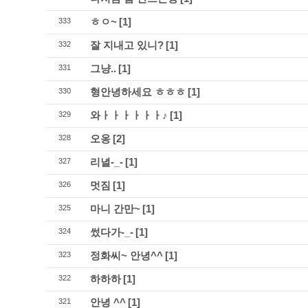
ㅎㅇ~
[1]
333
잘 지내고 있니?
[1]
332
그냥..
[1]
331
형안녕하세요 ㅎㅎㅎ
[1]
330
와ㅏㅏㅏㅏㅏㅏ♪
[1]
329
오옹
[2]
328
리녈-_-
[1]
327
멋짐
[1]
326
마니 간만~
[1]
325
썼다가-_-
[1]
324
정화씨~ 안녕^^
[1]
323
하하하
[1]
322
안녕 ^^
[1]
321