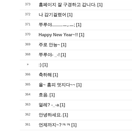
홈페이지 잘 구경하고 갑니다.
[1]
373
나 감기걸렸어
[1]
372
쭈루야.........ㅡ,.ㅡ;
[1]
371
Happy New Year~!!
[1]
370
주로 안능~
[1]
369
쭈루야- _-!
[1]
368
:)
[1]
»
축하해
[1]
366
올~ 홈피 멋지다~~
[1]
365
흐음.
[1]
364
얼레? -_-a
[1]
363
안녕하세요.
[1]
362
언제까지~?ㅋㅋ
[1]
361