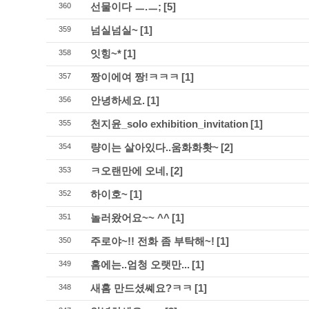
선물이다 ㅡ.ㅡ;
[5]
360
넘실넘실~
[1]
359
잇힝~*
[1]
358
짱이에여 짱!ㅋㅋㅋ
[1]
357
안녕하세요.
[1]
356
천지윤_solo exhibition_invitation
[1]
355
량이는 살아있다..움화화홧~
[2]
354
ㅋ오랜만에 오네,
[2]
353
하이호~
[1]
352
놀러왔어요~~ ^^
[1]
351
주로야~!! 전화 좀 부탁해~!
[1]
350
홈에는..엄청 오랫만...
[1]
349
새홈 만드셨쎼요?ㅋㅋ
[1]
348