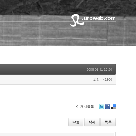
2008.01.31 17:20
조회 수:1500
이 게시물을
T
F
D
wi
ac
eli
tt
e
ci
수정
삭제
목록
er
b
o
o
u
o
s