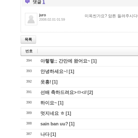
댓글
1
juro
미옥씬가요? 암튼 들려주시다
2008.02.01 01:59
목록
번호
아햏햏;; 간만에 왔어요~
[1]
394
안녕하세요~!
[1]
393
읏흥!
[1]
392
선배 축하드려요>ㅁ<//
[2]
391
하이요~
[1]
390
멋지네요 ㅎ
[1]
389
sain ban uu?
[1]
388
나다
[1]
387