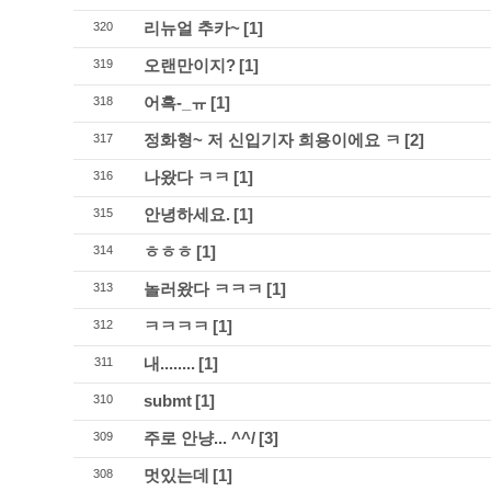
리뉴얼 추카~
[1]
320
오랜만이지?
[1]
319
어흑-_ㅠ
[1]
318
정화형~ 저 신입기자 희용이에요 ㅋ
[2]
317
나왔다 ㅋㅋ
[1]
316
안녕하세요.
[1]
315
ㅎㅎㅎ
[1]
314
놀러왔다 ㅋㅋㅋ
[1]
313
ㅋㅋㅋㅋ
[1]
312
내........
[1]
311
submt
[1]
310
주로 안냥... ^^/
[3]
309
멋있는데
[1]
308