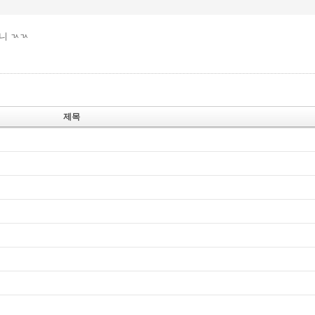
니 ㄳㄳ
제목