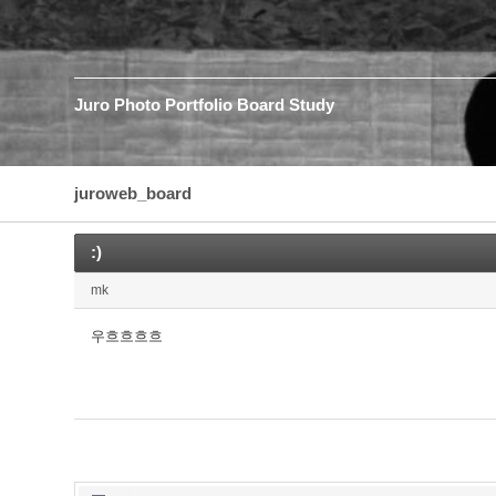
Juro
Photo
Portfolio
Board
Study
juroweb_board
:)
mk
우흐흐흐흐