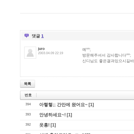
댓글
1
juro
예^^;
2003.04.09 22:19
방문해주셔서 감사합니다^^;
신디님도 좋은결과있으시길바
목록
번호
아햏햏;; 간만에 왔어요~
[1]
394
안녕하세요~!
[1]
393
읏흥!
[1]
392