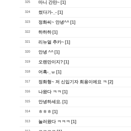
마니 간만~
[1]
325
썼다가-_-
[1]
324
정화씨~ 안녕^^
[1]
323
하하하
[1]
322
리뉴얼 추카~
[1]
321
안녕 ^^
[1]
320
오랜만이지?
[1]
319
어흑-_ㅠ
[1]
318
정화형~ 저 신입기자 희용이에요 ㅋ
[2]
317
나왔다 ㅋㅋ
[1]
316
안녕하세요.
[1]
315
ㅎㅎㅎ
[1]
314
놀러왔다 ㅋㅋㅋ
[1]
313