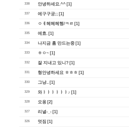
안녕하세요.^^
[1]
338
에구구궁;;
[1]
337
ㅇㅔ헤헤헤헹/ㅋㄹ
[1]
336
에효.
[1]
335
나지금 홈 만드는중
[1]
334
ㅎㅇ~
[1]
333
잘 지내고 있니?
[1]
332
형안녕하세요 ㅎㅎㅎ
[1]
331
그냥..
[1]
330
와ㅏㅏㅏㅏㅏㅏ♪
[1]
329
오옹
[2]
328
리녈-_-
[1]
327
멋짐
[1]
326