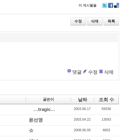
이 게시물을
T
F
D
wi
ac
eli
tt
e
ci
수정
삭제
목록
er
b
o
o
u
o
s
k
댓글
수정
삭제
날짜
조회 수
글쓴이
…tragic…
2003.06.17
59336
윤선영
2003.04.22
13593
☆
2008.06.05
4603