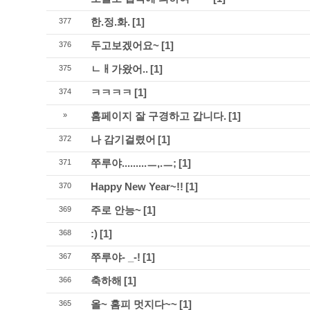
한.정.화.
[1]
377
두고보겠어요~
[1]
376
ㄴㅐ가왔어..
[1]
375
ㅋㅋㅋㅋ
[1]
374
홈페이지 잘 구경하고 갑니다.
[1]
»
나 감기걸렸어
[1]
372
쭈루야.........ㅡ,.ㅡ;
[1]
371
Happy New Year~!!
[1]
370
주로 안능~
[1]
369
:)
[1]
368
쭈루야- _-!
[1]
367
축하해
[1]
366
올~ 홈피 멋지다~~
[1]
365