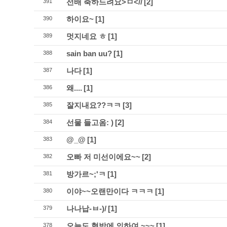
선배 축하드려요>ㅁ<//
[2]
391
하이요~
[1]
390
멋지네요 ㅎ
[1]
389
sain ban uu?
[1]
388
나다
[1]
387
왜....
[1]
386
잘지내요??ㅋㅋ
[3]
385
선물 들고옴: )
[2]
384
@_@
[1]
383
오빠 저 미선이에요~~
[2]
382
방가르~;'ㅋ
[1]
381
이야~~오랜만이다 ㅋㅋㅋ
[1]
380
나나납-ㅂ-)/
[1]
379
오늘도 협박에 의하여 ~~~
[1]
378