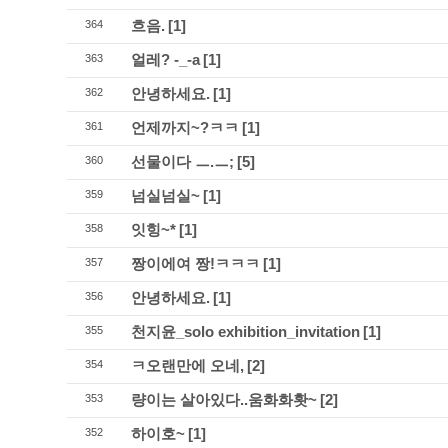
흐음.
[1]
364
얼레? -_-a
[1]
363
안녕하세요.
[1]
362
언제까지~?ㅋㅋ
[1]
361
선물이다 ㅡ.ㅡ;
[5]
360
넘실넘실~
[1]
359
잇힝~*
[1]
358
짱이에여 짱!ㅋㅋㅋ
[1]
357
안녕하세요.
[1]
356
천지윤_solo exhibition_invitation
[1]
355
ㅋ오랜만에 오네,
[2]
354
량이는 살아있다..움화화홧~
[2]
353
하이호~
[1]
352