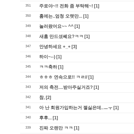
주로야~!! 전화 좀 부탁해~!
[1]
351
홈에는..엄청 오랫만...
[1]
350
놀러왔어요~~ ^^
[1]
349
새홈 만드셨쎼요?ㅋㅋ
[1]
348
안녕하세요 +_+
[3]
347
하이~--)
[1]
346
ㅋㅋ축하
[1]
345
ㅎㅎㅎ 연속으로!! ㅋㄹ//
[1]
344
저의 축전....받아주실거죠?
[1]
343
참,
[2]
342
아 난 회원가입하는거 젤싫은데..ㅡㅜ
[1]
341
후후...
[1]
340
진짜 오랜만 ㅋㅋ
[1]
339