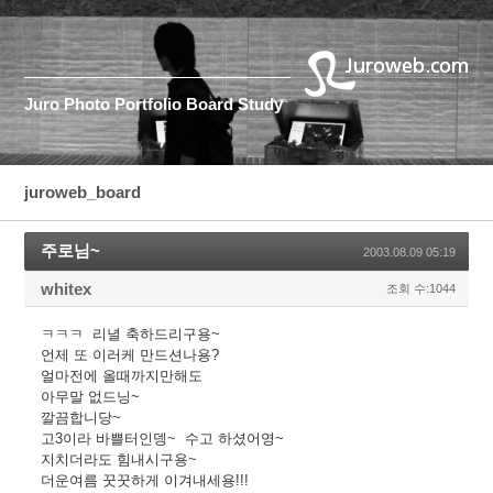
Juro
Photo
Portfolio
Board
Study
juroweb_board
주로님~
2003.08.09 05:19
whitex
조회 수:1044
ㅋㅋㅋ 리녈 축하드리구용~
언제 또 이러케 만드션나용?
얼마전에 올때까지만해도
아무말 없드닝~
깔끔합니당~
고3이라 바쁠터인뎅~ 수고 하셨어영~
지치더라도 힘내시구용~
더운여름 꿋꿋하게 이겨내세용!!!