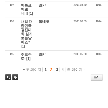
이름표
밀캬
197
2003.03.30
1016
이쁘
네!!!
[1]
내일 대
톨네코
196
2003.08.09
1014
한민국
경진대
회 실기
보는날
이죠?
[1]
주로주
밀캬
195
2003.05.30
1014
로-
[1]
2
첫 페이지
1
3
4
끝 페이지
쓰기
태
검색
그