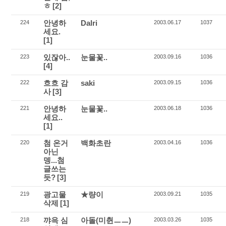
ㅎ
[2]
안녕하
Dalri
224
2003.06.17
1037
세요.
[1]
있잖아..
눈물꽃..
223
2003.09.16
1036
[4]
흐흐 감
saki
222
2003.09.15
1036
사
[3]
안녕하
눈물꽃..
221
2003.06.18
1036
세요..
[1]
첨 온거
백화초란
220
2003.04.16
1036
아닌
뎅...첨
글쓰는
듯?
[3]
광고물
★량이
219
2003.09.21
1035
삭제
[1]
꺄윽 심
아돌(미췬ㅡㅡ)
218
2003.03.26
1035