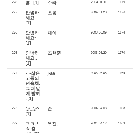
흠..
[1]
주라
278
2004.04.11
1179
안녕하
초롱
277
2004.01.23
1176
세요.
[1]
안녕하
체이
276
2003.06.09
1174
세요~
[1]
안녕하
조현준
275
2003.06.29
1170
세요..
[2]
-_-삶은
j-ae
274
2003.06.08
1169
고통의
연속체.
그 페달
에 밟혀
.
[1]
@_@?
준
273
2004.04.08
1168
[1]
ㅋㅋ, !,
우진,'
272
2004.04.12
1163
ㅎ 출