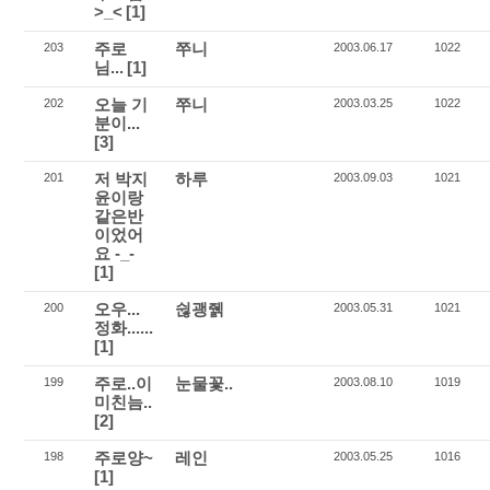
>_<
[1]
주로
쭈니
203
2003.06.17
1022
님...
[1]
오늘 기
쭈니
202
2003.03.25
1022
분이...
[3]
저 박지
하루
201
2003.09.03
1021
윤이랑
같은반
이었어
요 -_-
[1]
오우...
쉲괭줽
200
2003.05.31
1021
정화......
[1]
주로..이
눈물꽃..
199
2003.08.10
1019
미친늠..
[2]
주로양~
레인
198
2003.05.25
1016
[1]