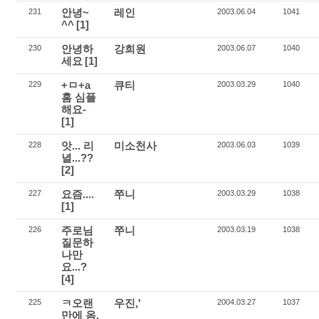
안녕~
레인
231
2003.06.04
1041
^^
[1]
안녕하
강희원
230
2003.06.07
1040
세요
[1]
+ㅁ+a
큐티
229
2003.03.29
1040
홈 심플
해요-
[1]
앗... 리
미소천사
228
2003.06.03
1039
녈...??
[2]
요즘....
쭈니
227
2003.03.29
1038
[1]
주로님
쭈니
226
2003.03.19
1038
질문하
나만
요...?
[4]
ㅋ오랜
우진,'
225
2004.03.27
1037
만에 옴,