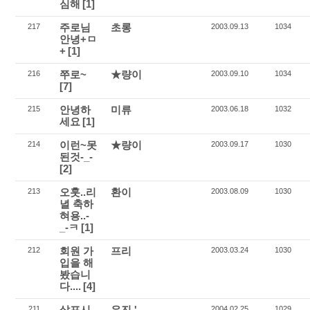
심해
[1]
주로님
초롱
217
2003.09.13
1034
안녕+ㅁ
+
[1]
쭈로~
★량이
216
2003.09.10
1034
[7]
안녕하
미류
215
2003.06.18
1032
세요
[1]
이런~못
★량이
214
2003.09.17
1030
된것-_-
[2]
오훗..리
환이
213
2003.08.09
1030
녈 축하
혀용..-
_-ㅋ
[1]
회원 가
프리
212
2003.03.24
1030
입을 해
봤습니
다....
[4]
살포시
우진,'
211
2004.02.25
1029