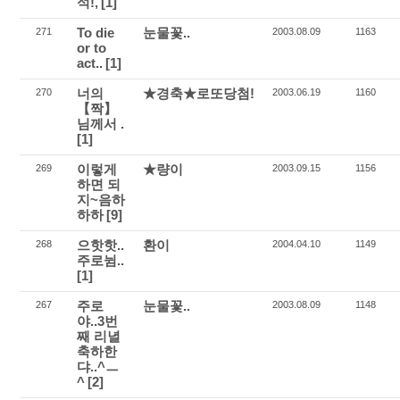
석!,
[1]
To die
눈물꽃..
271
2003.08.09
1163
or to
act..
[1]
너의
★경축★로또당첨!
270
2003.06.19
1160
【짝】
님께서 .
[1]
이렇게
★량이
269
2003.09.15
1156
하면 되
지~음하
하하
[9]
으핫핫..
환이
268
2004.04.10
1149
주로뉨..
[1]
주로
눈물꽃..
267
2003.08.09
1148
야..3번
째 리녈
축하한
댜..^ㅡ
^
[2]