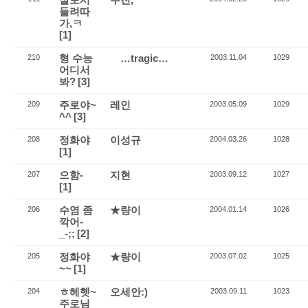
들려따
가,ㅋ
[1]
형 수능
…tragic…
210
2003.11.04
1029
어디서
봐?
[3]
주로야~
레인
209
2003.05.09
1029
^^
[3]
정화야
이성규
208
2004.03.26
1028
[1]
으함-
지현
207
2003.09.12
1027
[1]
수염 좀
★량이
206
2004.01.14
1026
깍어-
_-;;
[2]
정화야
★량이
205
2003.07.02
1025
~~
[1]
ㅎ헤헷~
오세안:)
204
2003.09.11
1023
주로님