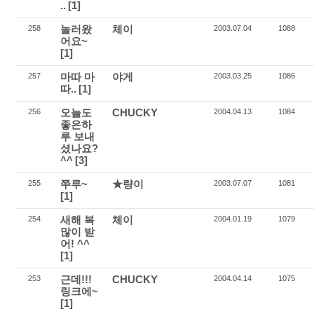
..
[1]
놀러왔
체이
258
2003.07.04
1088
어요~
[1]
마따 마
야게
257
2003.03.25
1086
따..
[1]
오늘도
CHUCKY
256
2004.04.13
1084
좋은하
루 보내
셨나요?
^^
[3]
쭈루~
★량이
255
2003.07.07
1081
[1]
새해 복
체이
254
2004.01.19
1079
많이 받
어! ^^
[1]
근데!!!
CHUCKY
253
2004.04.14
1075
링크에~
[1]