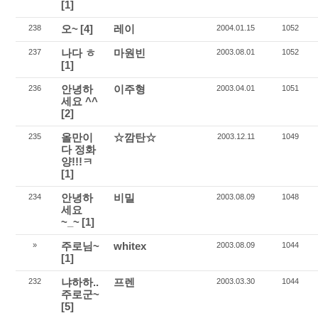
[1]
오~
[4]
레이
238
2004.01.15
1052
나다 ㅎ
마원빈
237
2003.08.01
1052
[1]
안녕하
이주형
236
2003.04.01
1051
세요 ^^
[2]
올만이
☆깜탄☆
235
2003.12.11
1049
다 정화
양!!!ㅋ
[1]
안녕하
비밀
234
2003.08.09
1048
세요
~_~
[1]
주로님~
whitex
»
2003.08.09
1044
[1]
냐하하..
프렌
232
2003.03.30
1044
주로군~
[5]