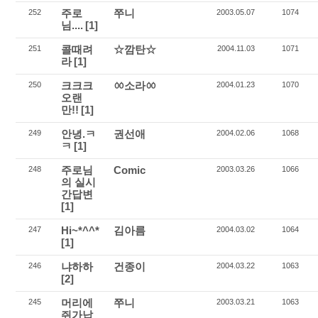
주로
쭈니
252
2003.05.07
1074
님....
[1]
콜때려
☆깜탄☆
251
2004.11.03
1071
라
[1]
크크크
ㆀ소라ㆀ
250
2004.01.23
1070
오랜
만!!
[1]
안녕.ㅋ
권선애
249
2004.02.06
1068
ㅋ
[1]
주로님
Comic
248
2003.03.26
1066
의 실시
간답변
[1]
Hi~*^^*
김아름
247
2004.03.02
1064
[1]
냐하하
건종이
246
2004.03.22
1063
[2]
머리에
쭈니
245
2003.03.21
1063
쥐가납