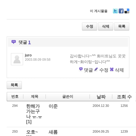
이 게시물을
T
F
D
wi
ac
eli
tt
e
ci
수정
삭제
목록
er
b
o
o
u
o
s
댓글
1
k
juro
감사합니다~^^ 화이트님도 꿋꿋
2003.08.09 09:58
하게~화이팅~입니다^^
댓글
수정
삭제
목록
날짜
조회 수
번호
제목
글쓴이
한해가
이준
294
2004.12.30
1256
가는구
나 ㅠ.ㅠ
[1]
오호~
새롬
293
2004.09.25
1239