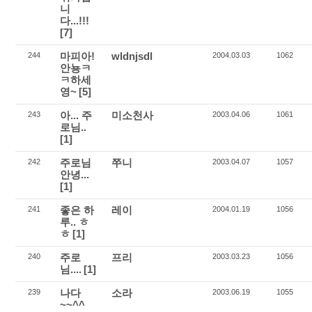
니
다...!!!
[7]
마피아!
wldnjsdl
244
2004.03.03
1062
안뇽ㅋ
ㅋ하세
영~
[5]
아... 주
미소천사
243
2003.04.06
1061
로님..
[1]
주로님
쭈니
242
2003.04.07
1057
안녕...
[1]
좋은 하
레이
241
2004.01.19
1056
루.. ㅎ
ㅎ
[1]
주로
프리
240
2003.03.23
1056
님....
[1]
나다
소라
239
2003.06.19
1055
~~^^