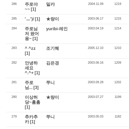
주로야
밀캬
286
2004.11.09
1219
~~
[1]
'ㅡ')/
[1]
★량이
285
2003.06.17
1215
주로님
yuribi-레인
284
2003.04.19
1214
저 왔어
용~
[1]
^ ^zz
조기혜
283
2005.12.10
1210
[1]
안녕하
김은경
282
2003.06.16
1209
세요
^.^+
[1]
주로
쭈니
281
2003.09.28
1202
님...
[3]
이상허
★량이
280
2003.07.27
1199
당~흠흠
[1]
추카추
쭈니
279
2003.05.03
1182
카
[1]