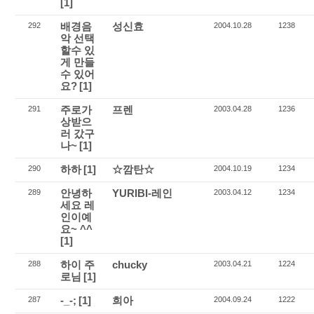
[1]
배경음
성신효
292
2004.10.28
1238
악 선택
할수 있
게 만들
수 있어
요?
[1]
주로가
프렌
291
2003.04.28
1236
상받으
러 갔구
나~
[1]
하하
[1]
☆깜탄☆
290
2004.10.19
1234
안녕하
YURIBI-레인
289
2003.04.12
1234
세요 레
인이예
요~ ^^
[1]
하이 주
chucky
288
2003.04.21
1224
로님
[1]
-_-;
[1]
희아
287
2004.09.24
1222