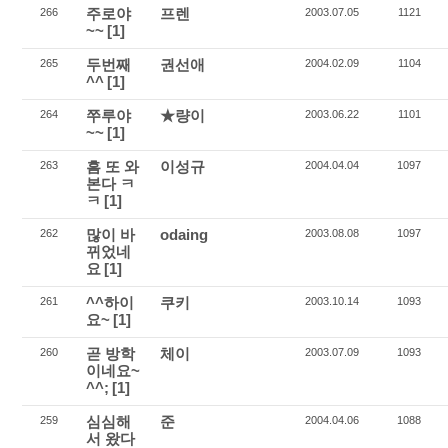
주로야
프렌
266
2003.07.05
1121
~~
[1]
두번째
권선애
265
2004.02.09
1104
^^
[1]
쭈루야
★량이
264
2003.06.22
1101
~~
[1]
흠 또 와
이성규
263
2004.04.04
1097
본다 ㅋ
ㅋ
[1]
많이 바
odaing
262
2003.08.08
1097
뀌었네
요
[1]
^^하이
쿠키
261
2003.10.14
1093
요~
[1]
곧 방학
체이
260
2003.07.09
1093
이네요~
^^;
[1]
심심해
준
259
2004.04.06
1088
서 왔다