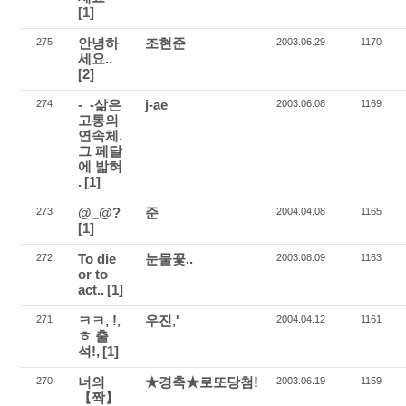
[1]
안녕하
조현준
275
2003.06.29
1170
세요..
[2]
-_-삶은
j-ae
274
2003.06.08
1169
고통의
연속체.
그 페달
에 밟혀
.
[1]
@_@?
준
273
2004.04.08
1165
[1]
To die
눈물꽃..
272
2003.08.09
1163
or to
act..
[1]
ㅋㅋ, !,
우진,'
271
2004.04.12
1161
ㅎ 출
석!,
[1]
너의
★경축★로또당첨!
270
2003.06.19
1159
【짝】