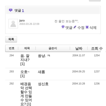
er
b
o
o
u
o
s
댓글
1
k
juro
전 올인 보는중^^;
2003.03.26 22:09
댓글
수정
삭제
목록
날짜
조회 수
번호
제목
글쓴이
음. 잘
쏭냥. ㅋ
294
2004.11.07
1254
지내?
[1]
오호~
새롬
293
2004.09.25
1237
[1]
배경음
성신효
292
2004.10.28
1236
악 선택
할수 있
게 만들
수 있어
요?
[1]