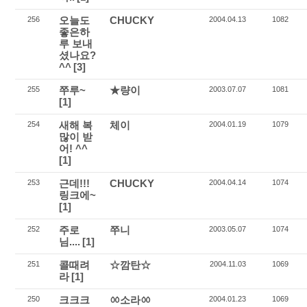
오늘도
CHUCKY
256
2004.04.13
1082
좋은하
루 보내
셨나요?
^^
[3]
쭈루~
★량이
255
2003.07.07
1081
[1]
새해 복
체이
254
2004.01.19
1079
많이 받
어! ^^
[1]
근데!!!
CHUCKY
253
2004.04.14
1074
링크에~
[1]
주로
쭈니
252
2003.05.07
1074
님....
[1]
콜때려
☆깜탄☆
251
2004.11.03
1069
라
[1]
크크크
ㆀ소라ㆀ
250
2004.01.23
1069