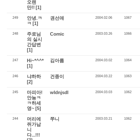
오랜
만!!
[1]
안녕.ㅋ
권선애
249
2004.02.06
1067
ㅋ
[1]
주로님
Comic
248
2003.03.26
1066
의 실시
간답변
[1]
Hi~*^^*
김아름
247
2004.03.02
1064
[1]
냐하하
건종이
246
2004.03.22
1063
[2]
마피아!
wldnjsdl
245
2004.03.03
1062
안뇽ㅋ
ㅋ하세
영~
[5]
머리에
쭈니
244
2003.03.21
1062
쥐가납
니
다...!!!