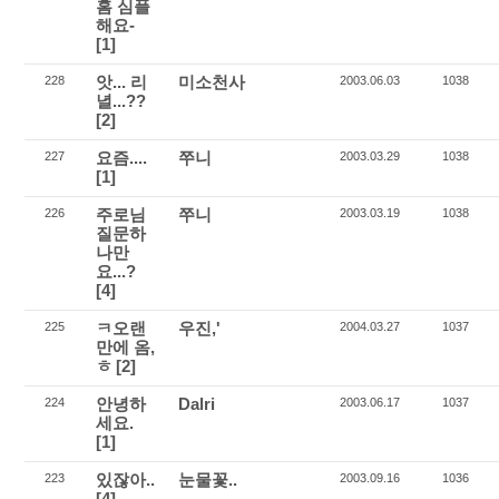
홈 심플
해요-
[1]
앗... 리
미소천사
228
2003.06.03
1038
녈...??
[2]
요즘....
쭈니
227
2003.03.29
1038
[1]
주로님
쭈니
226
2003.03.19
1038
질문하
나만
요...?
[4]
ㅋ오랜
우진,'
225
2004.03.27
1037
만에 옴,
ㅎ
[2]
안녕하
Dalri
224
2003.06.17
1037
세요.
[1]
있잖아..
눈물꽃..
223
2003.09.16
1036
[4]