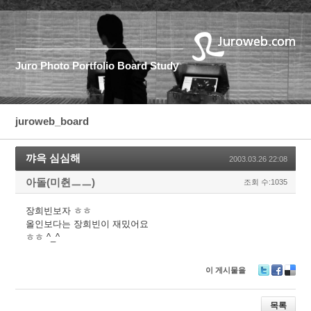
Juro
Photo
Portfolio
Board
Study
juroweb_board
꺄윽 심심해
2003.03.26 22:08
아돌(미췬ㅡㅡ)
조회 수:1035
장희빈보자 ㅎㅎ
올인보다는 장희빈이 재밌어요
ㅎㅎ ^_^
이 게시물을
T
F
D
wi
ac
eli
tt
e
ci
목록