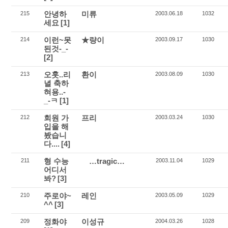
안녕하
미류
215
2003.06.18
1032
세요
[1]
이런~못
★량이
214
2003.09.17
1030
된것-_-
[2]
오훗..리
환이
213
2003.08.09
1030
녈 축하
혀용..-
_-ㅋ
[1]
회원 가
프리
212
2003.03.24
1030
입을 해
봤습니
다....
[4]
형 수능
…tragic…
211
2003.11.04
1029
어디서
봐?
[3]
주로야~
레인
210
2003.05.09
1029
^^
[3]
정화야
이성규
209
2004.03.26
1028