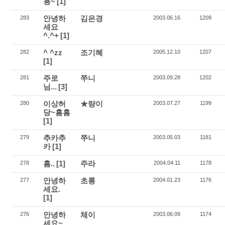
용~
[1]
안녕하
김은경
283
2003.06.16
1209
세요
^.^+
[1]
^ ^zz
조기혜
282
2005.12.10
1207
[1]
주로
쭈니
281
2003.09.28
1202
님...
[3]
이상허
★량이
280
2003.07.27
1199
당~흠흠
[1]
추카추
쭈니
279
2003.05.03
1181
카
[1]
흠..
[1]
주라
278
2004.04.11
1178
안녕하
초롱
277
2004.01.23
1176
세요.
[1]
안녕하
체이
276
2003.06.09
1174
세요~