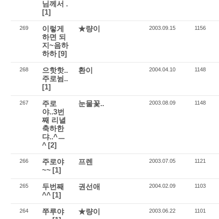
님께서 .
[1]
이렇게
★량이
269
2003.09.15
1156
하면 되
지~음하
하하
[9]
으핫핫..
환이
268
2004.04.10
1148
주로뉨..
[1]
주로
눈물꽃..
267
2003.08.09
1148
야..3번
째 리녈
축하한
댜..^ㅡ
^
[2]
주로야
프렌
266
2003.07.05
1121
~~
[1]
두번째
권선애
265
2004.02.09
1103
^^
[1]
쭈루야
★량이
264
2003.06.22
1101