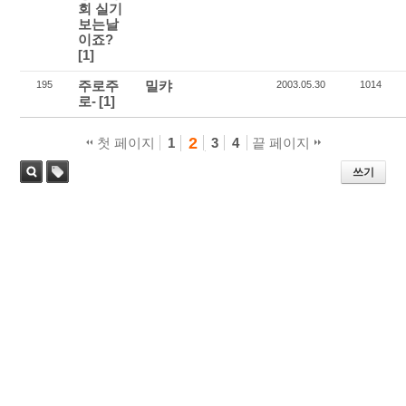
회 실기
보는날
이죠?
[1]
주로주
밀캬
195
2003.05.30
1014
로-
[1]
2
첫 페이지
1
3
4
끝 페이지
쓰기
태
검색
그