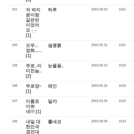
저 박지
하루
201
2003.09.03
1021
윤이랑
같은반
이었어
요 -_-
[1]
오우...
쉲괭줽
200
2003.05.31
1021
정화......
[1]
주로..이
눈물꽃..
199
2003.08.10
1019
미친늠..
[2]
주로양~
레인
198
2003.05.25
1016
[1]
이름표
밀캬
197
2003.03.30
1015
이쁘
네!!!
[1]
내일 대
톨네코
196
2003.08.09
1014
한민국
경진대