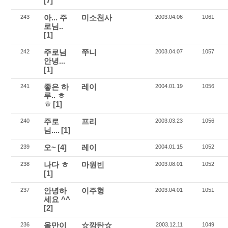
[7]
아... 주
미소천사
243
2003.04.06
1061
로님..
[1]
주로님
쭈니
242
2003.04.07
1057
안녕...
[1]
좋은 하
레이
241
2004.01.19
1056
루.. ㅎ
ㅎ
[1]
주로
프리
240
2003.03.23
1056
님....
[1]
오~
[4]
레이
239
2004.01.15
1052
나다 ㅎ
마원빈
238
2003.08.01
1052
[1]
안녕하
이주형
237
2003.04.01
1051
세요 ^^
[2]
올만이
☆깜탄☆
236
2003.12.11
1049