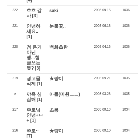
흐흐 감
saki
222
2003.09.15
1036
사
[3]
안녕하
눈물꽃..
221
2003.06.18
1036
세요..
[1]
첨 온거
백화초란
220
2003.04.16
1036
아닌
뎅...첨
글쓰는
듯?
[3]
광고물
★량이
219
2003.09.21
1035
삭제
[1]
꺄윽 심
아돌(미췬ㅡㅡ)
»
2003.03.26
1035
심해
[1]
주로님
초롱
217
2003.09.13
1034
안녕+ㅁ
+
[1]
쭈로~
★량이
216
2003.09.10
1034
[7]