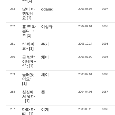
~~
[1]
많이 바
odaing
263
2003.08.08
1097
뀌었네
요
[1]
흠 또 와
이성규
262
2004.04.04
1096
본다 ㅋ
ㅋ
[1]
^^하이
쿠키
261
2003.10.14
1093
요~
[1]
곧 방학
체이
260
2003.07.09
1093
이네요~
^^;
[1]
놀러왔
체이
259
2003.07.04
1088
어요~
[1]
심심해
준
258
2004.04.06
1087
서 왔다
..
[1]
마따 마
야게
257
2003.03.25
1086
따..
[1]