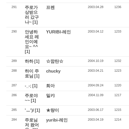
주로가
프렌
291
2003.04.28
1236
상받으
러 갔구
나~
[1]
안녕하
YURIBI-레인
290
2003.04.12
1233
세요 레
인이예
요~ ^^
[1]
하하
[1]
☆깜탄☆
289
2004.10.19
1232
하이 주
chucky
288
2003.04.21
1223
로님
[1]
-_-;
[1]
희아
287
2004.09.24
1220
주로야
밀캬
286
2004.11.09
1217
~~
[1]
'ㅡ')/
[1]
★량이
285
2003.06.17
1215
주로님
yuribi-레인
284
2003.04.19
1214
저 왔어