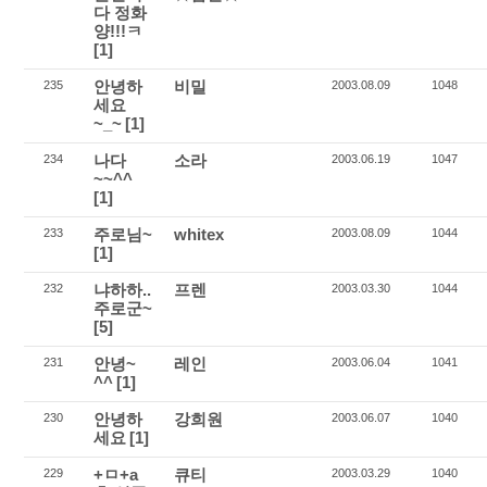
다 정화
양!!!ㅋ
[1]
안녕하
비밀
235
2003.08.09
1048
세요
~_~
[1]
나다
소라
234
2003.06.19
1047
~~^^
[1]
주로님~
whitex
233
2003.08.09
1044
[1]
냐하하..
프렌
232
2003.03.30
1044
주로군~
[5]
안녕~
레인
231
2003.06.04
1041
^^
[1]
안녕하
강희원
230
2003.06.07
1040
세요
[1]
+ㅁ+a
큐티
229
2003.03.29
1040