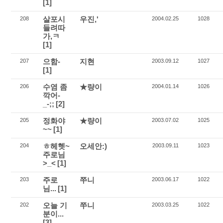
[1]
살포시
우진,'
208
2004.02.25
1028
들려따
가,ㅋ
[1]
으함-
지현
207
2003.09.12
1027
[1]
수염 좀
★량이
206
2004.01.14
1026
깍어-
_-;;
[2]
정화야
★량이
205
2003.07.02
1025
~~
[1]
ㅎ헤헷~
오세안:)
204
2003.09.11
1023
주로님
>_<
[1]
주로
쭈니
203
2003.06.17
1022
님...
[1]
오늘 기
쭈니
202
2003.03.25
1022
분이...
[3]