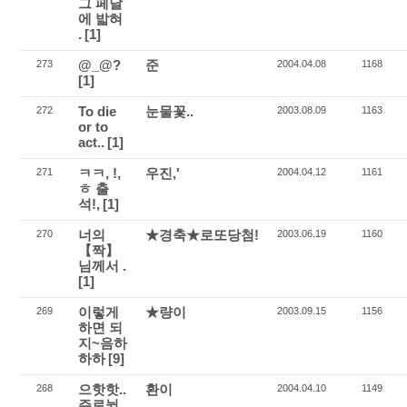
그 페달
에 밟혀
.
[1]
@_@?
준
273
2004.04.08
1168
[1]
To die
눈물꽃..
272
2003.08.09
1163
or to
act..
[1]
ㅋㅋ, !,
우진,'
271
2004.04.12
1161
ㅎ 출
석!,
[1]
너의
★경축★로또당첨!
270
2003.06.19
1160
【짝】
님께서 .
[1]
이렇게
★량이
269
2003.09.15
1156
하면 되
지~음하
하하
[9]
으핫핫..
환이
268
2004.04.10
1149
주로뉨..