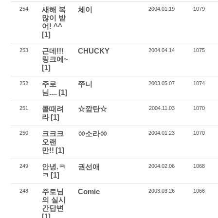
새해 복
체이
254
2004.01.19
1079
많이 받
어! ^^
[1]
근데!!!
CHUCKY
253
2004.04.14
1075
링크에~
[1]
주로
쭈니
252
2003.05.07
1074
님....
[1]
콜때려
☆깜탄☆
251
2004.11.03
1070
라
[1]
크크크
ㆀ소라ㆀ
250
2004.01.23
1070
오랜
만!!
[1]
안녕.ㅋ
권선애
249
2004.02.06
1068
ㅋ
[1]
주로님
Comic
248
2003.03.26
1066
의 실시
간답변
[1]