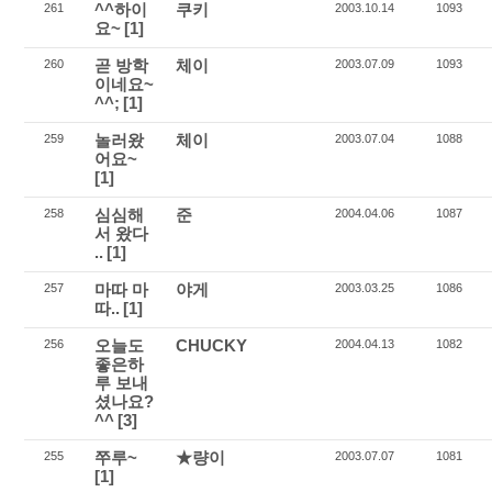
^^하이
쿠키
261
2003.10.14
1093
요~
[1]
곧 방학
체이
260
2003.07.09
1093
이네요~
^^;
[1]
놀러왔
체이
259
2003.07.04
1088
어요~
[1]
심심해
준
258
2004.04.06
1087
서 왔다
..
[1]
마따 마
야게
257
2003.03.25
1086
따..
[1]
오늘도
CHUCKY
256
2004.04.13
1082
좋은하
루 보내
셨나요?
^^
[3]
쭈루~
★량이
255
2003.07.07
1081
[1]