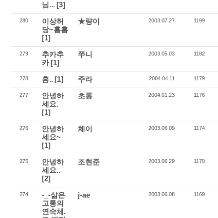
님...
[3]
이상허
★량이
280
2003.07.27
1199
당~흠흠
[1]
추카추
쭈니
279
2003.05.03
1182
카
[1]
흠..
[1]
주라
278
2004.04.11
1179
안녕하
초롱
277
2004.01.23
1176
세요.
[1]
안녕하
체이
276
2003.06.09
1174
세요~
[1]
안녕하
조현준
275
2003.06.29
1170
세요..
[2]
-_-삶은
j-ae
274
2003.06.08
1169
고통의
연속체.