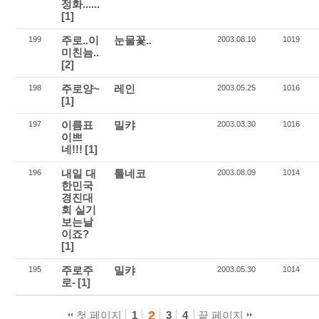
정화......
[1]
주로..이
눈물꽃..
199
2003.08.10
1019
미친늠..
[2]
주로양~
레인
198
2003.05.25
1016
[1]
이름표
밀캬
197
2003.03.30
1016
이쁘
네!!!
[1]
내일 대
톨네코
196
2003.08.09
1014
한민국
경진대
회 실기
보는날
이죠?
[1]
주로주
밀캬
195
2003.05.30
1014
로-
[1]
2
첫 페이지
1
3
4
끝 페이지