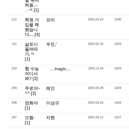
녈 축하
혀용..-
_-ㅋ
[1]
회원 가
프리
212
2003.03.24
1030
입을 해
봤습니
다....
[4]
살포시
우진,'
211
2004.02.25
1029
들려따
가,ㅋ
[1]
형 수능
…tragic…
210
2003.11.04
1029
어디서
봐?
[3]
주로야~
레인
209
2003.05.09
1029
^^
[3]
정화야
이성규
208
2004.03.26
1028
[1]
으함-
지현
207
2003.09.12
1027
[1]