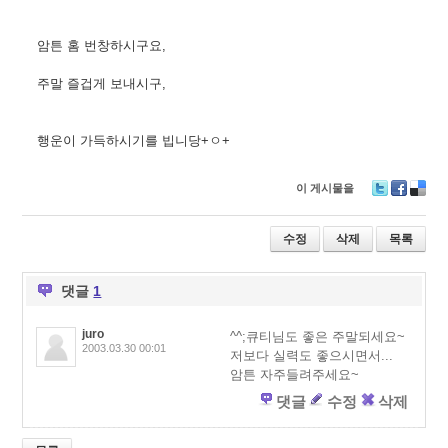
암튼 홈 번창하시구요,
주말 즐겁게 보내시구,
행운이 가득하시기를 빕니당+ㅇ+
이 게시물을
T
F
D
wi
ac
eli
tt
e
ci
수정
삭제
목록
er
b
o
o
u
o
s
댓글
1
k
juro
^^;큐티님도 좋은 주말되세요~
2003.03.30 00:01
저보다 실력도 좋으시면서...
암튼 자주들려주세요~
댓글
수정
삭제