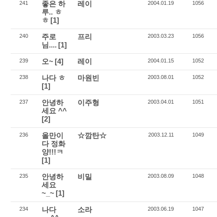
좋은 하
레이
241
2004.01.19
1056
루.. ㅎ
ㅎ
[1]
주로
프리
240
2003.03.23
1056
님....
[1]
오~
[4]
레이
239
2004.01.15
1052
나다 ㅎ
마원빈
238
2003.08.01
1052
[1]
안녕하
이주형
237
2003.04.01
1051
세요 ^^
[2]
올만이
☆깜탄☆
236
2003.12.11
1049
다 정화
양!!!ㅋ
[1]
안녕하
비밀
235
2003.08.09
1048
세요
~_~
[1]
나다
소라
234
2003.06.19
1047