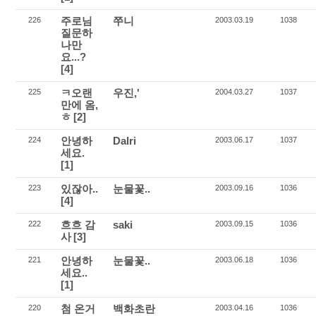
주로님
쭈니
226
2003.03.19
1038
질문하
나만
요...?
[4]
ㅋ오랜
우진,'
225
2004.03.27
1037
만에 옴,
ㅎ
[2]
안녕하
Dalri
224
2003.06.17
1037
세요.
[1]
있잖아..
눈물꽃..
223
2003.09.16
1036
[4]
흐흐 감
saki
222
2003.09.15
1036
사
[3]
안녕하
눈물꽃..
221
2003.06.18
1036
세요..
[1]
첨 온거
백화초란
220
2003.04.16
1036