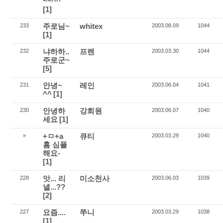
~~^^
[1]
주로님~
whitex
233
2003.08.09
1044
[1]
냐하하..
프렌
232
2003.03.30
1044
주로군~
[5]
안녕~
레인
231
2003.06.04
1041
^^
[1]
안녕하
강희원
230
2003.06.07
1040
세요
[1]
+ㅁ+a
큐티
»
2003.03.29
1040
홈 심플
해요-
[1]
앗... 리
미소천사
228
2003.06.03
1039
녈...??
[2]
요즘....
쭈니
227
2003.03.29
1038
[1]