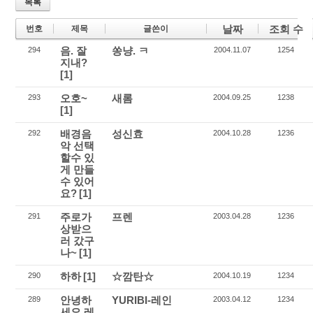
목록
날짜
조회 수
번호
제목
글쓴이
음. 잘
쏭냥. ㅋ
294
2004.11.07
1254
지내?
[1]
오호~
새롬
293
2004.09.25
1238
[1]
배경음
성신효
292
2004.10.28
1236
악 선택
할수 있
게 만들
수 있어
요?
[1]
주로가
프렌
291
2003.04.28
1236
상받으
러 갔구
나~
[1]
하하
[1]
☆깜탄☆
290
2004.10.19
1234
안녕하
YURIBI-레인
289
2003.04.12
1234
세요 레