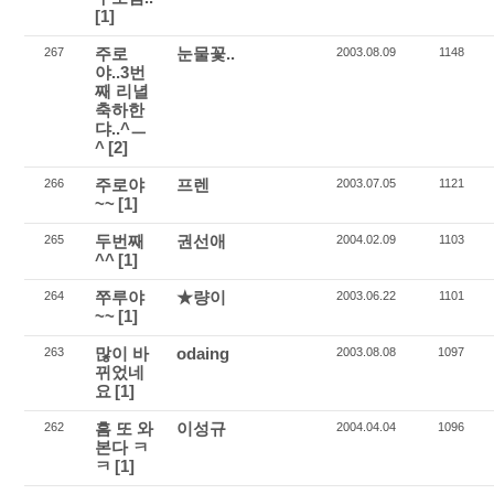
[1]
주로
눈물꽃..
267
2003.08.09
1148
야..3번
째 리녈
축하한
댜..^ㅡ
^
[2]
주로야
프렌
266
2003.07.05
1121
~~
[1]
두번째
권선애
265
2004.02.09
1103
^^
[1]
쭈루야
★량이
264
2003.06.22
1101
~~
[1]
많이 바
odaing
263
2003.08.08
1097
뀌었네
요
[1]
흠 또 와
이성규
262
2004.04.04
1096
본다 ㅋ
ㅋ
[1]