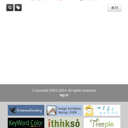
쓰기
태
검색
그
© juroweb 2003-2014. All rights reserved
log in