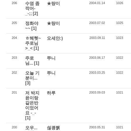
수염 좀
★량이
206
2004.01.14
1026
깍어-
_-;;
[2]
정화야
★량이
205
2003.07.02
1025
~~
[1]
ㅎ헤헷~
오세안:)
204
2003.09.11
1023
주로님
>_<
[1]
주로
쭈니
203
2003.06.17
1022
님...
[1]
오늘 기
쭈니
202
2003.03.25
1022
분이...
[3]
저 박지
하루
201
2003.09.03
1021
윤이랑
같은반
이었어
요 -_-
[1]
오우...
쉲괭줽
200
2003.05.31
1021