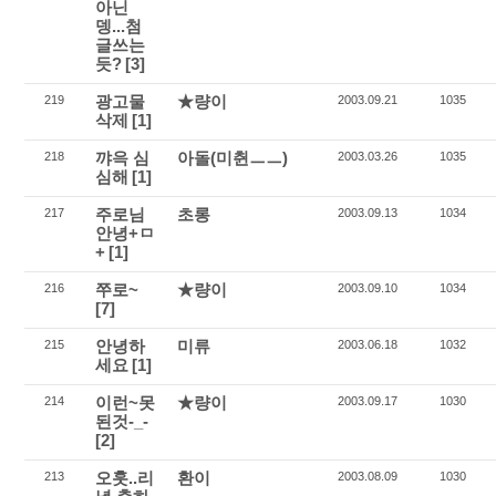
아닌
뎅...첨
글쓰는
듯?
[3]
광고물
★량이
219
2003.09.21
1035
삭제
[1]
꺄윽 심
아돌(미췬ㅡㅡ)
218
2003.03.26
1035
심해
[1]
주로님
초롱
217
2003.09.13
1034
안녕+ㅁ
+
[1]
쭈로~
★량이
216
2003.09.10
1034
[7]
안녕하
미류
215
2003.06.18
1032
세요
[1]
이런~못
★량이
214
2003.09.17
1030
된것-_-
[2]
오훗..리
환이
213
2003.08.09
1030