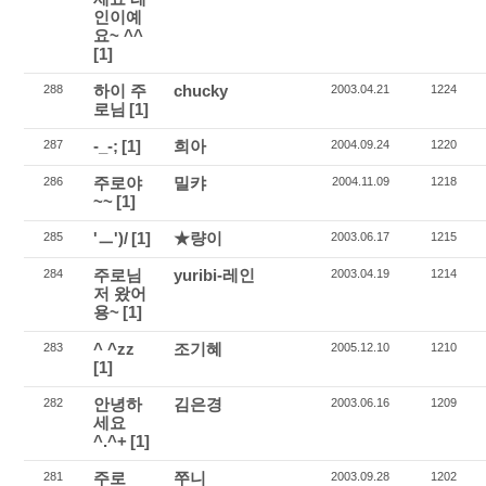
인이예
요~ ^^
[1]
하이 주
chucky
288
2003.04.21
1224
로님
[1]
-_-;
[1]
희아
287
2004.09.24
1220
주로야
밀캬
286
2004.11.09
1218
~~
[1]
'ㅡ')/
[1]
★량이
285
2003.06.17
1215
주로님
yuribi-레인
284
2003.04.19
1214
저 왔어
용~
[1]
^ ^zz
조기혜
283
2005.12.10
1210
[1]
안녕하
김은경
282
2003.06.16
1209
세요
^.^+
[1]
주로
쭈니
281
2003.09.28
1202