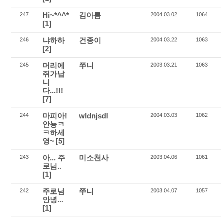
Hi~*^^*
김아름
247
2004.03.02
1064
[1]
냐하하
건종이
246
2004.03.22
1063
[2]
머리에
쭈니
245
2003.03.21
1063
쥐가납
니
다...!!!
[7]
마피아!
wldnjsdl
244
2004.03.03
1062
안뇽ㅋ
ㅋ하세
영~
[5]
아... 주
미소천사
243
2003.04.06
1061
로님..
[1]
주로님
쭈니
242
2003.04.07
1057
안녕...
[1]