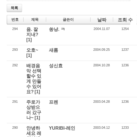
목록
날짜
조회 수
번호
제목
글쓴이
음. 잘
쏭냥. ㅋ
294
2004.11.07
1254
지내?
[1]
오호~
새롬
293
2004.09.25
1237
[1]
배경음
성신효
292
2004.10.28
1236
악 선택
할수 있
게 만들
수 있어
요?
[1]
주로가
프렌
291
2003.04.28
1236
상받으
러 갔구
나~
[1]
안녕하
YURIBI-레인
290
2003.04.12
1233
세요 레