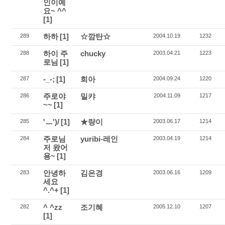
인이예
요~ ^^
[1]
하하
[1]
☆깜탄☆
289
2004.10.19
1232
하이 주
chucky
288
2003.04.21
1223
로님
[1]
-_-;
[1]
희아
287
2004.09.24
1220
주로야
밀캬
286
2004.11.09
1217
~~
[1]
'ㅡ')/
[1]
★량이
285
2003.06.17
1214
주로님
yuribi-레인
284
2003.04.19
1214
저 왔어
용~
[1]
안녕하
김은경
283
2003.06.16
1209
세요
^.^+
[1]
^ ^zz
조기혜
282
2005.12.10
1207
[1]