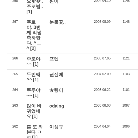
으핫핫..
환이
268
2004.04.10
1148
주로뉨..
[1]
주로
눈물꽃..
267
2003.08.09
1148
야..3번
째 리녈
축하한
댜..^ㅡ
^
[2]
주로야
프렌
266
2003.07.05
1121
~~
[1]
두번째
권선애
265
2004.02.09
1103
^^
[1]
쭈루야
★량이
264
2003.06.22
1101
~~
[1]
많이 바
odaing
263
2003.08.08
1097
뀌었네
요
[1]
흠 또 와
이성규
262
2004.04.04
1096
본다 ㅋ
ㅋ
[1]