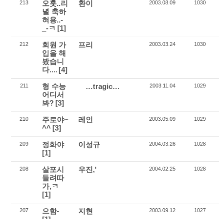
오훗..리
환이
213
2003.08.09
1030
녈 축하
혀용..-
_-ㅋ
[1]
회원 가
프리
212
2003.03.24
1030
입을 해
봤습니
다....
[4]
형 수능
…tragic…
211
2003.11.04
1029
어디서
봐?
[3]
주로야~
레인
210
2003.05.09
1029
^^
[3]
정화야
이성규
209
2004.03.26
1028
[1]
살포시
우진,'
208
2004.02.25
1028
들려따
가,ㅋ
[1]
으함-
지현
207
2003.09.12
1027