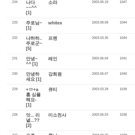
나다
소라
234
2003.06.19
1047
~~^^
[1]
주로님~
whitex
233
2003.08.09
1044
[1]
냐하하..
프렌
232
2003.03.30
1044
주로군~
[5]
안녕~
레인
231
2003.06.04
1041
^^
[1]
안녕하
강희원
230
2003.06.07
1040
세요
[1]
+ㅁ+a
큐티
229
2003.03.29
1039
홈 심플
해요-
[1]
앗... 리
미소천사
228
2003.06.03
1038
녈...??
[2]