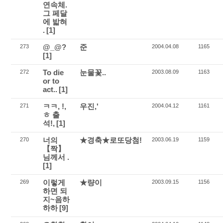
연속체.
그 페달
에 밟혀
.
[1]
@_@?
준
273
2004.04.08
1165
[1]
To die
눈물꽃..
272
2003.08.09
1163
or to
act..
[1]
ㅋㅋ, !,
우진,'
271
2004.04.12
1161
ㅎ 출
석!,
[1]
너의
★경축★로또당첨!
270
2003.06.19
1159
【짝】
님께서 .
[1]
이렇게
★량이
269
2003.09.15
1156
하면 되
지~음하
하하
[9]