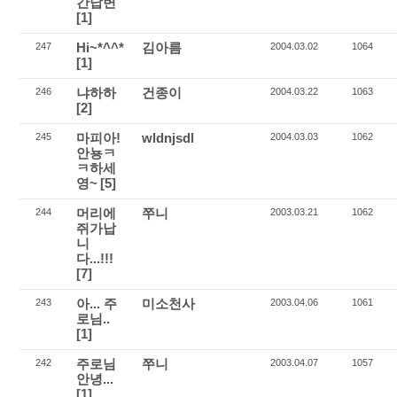
간답변
[1]
Hi~*^^*
김아름
247
2004.03.02
1064
[1]
냐하하
건종이
246
2004.03.22
1063
[2]
마피아!
wldnjsdl
245
2004.03.03
1062
안뇽ㅋ
ㅋ하세
영~
[5]
머리에
쭈니
244
2003.03.21
1062
쥐가납
니
다...!!!
[7]
아... 주
미소천사
243
2003.04.06
1061
로님..
[1]
주로님
쭈니
242
2003.04.07
1057
안녕...
[1]