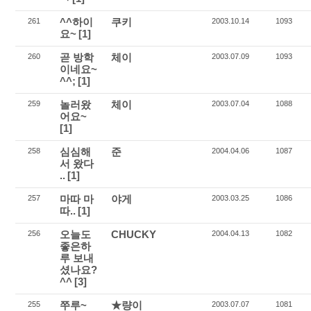
^^하이
쿠키
261
2003.10.14
1093
요~
[1]
곧 방학
체이
260
2003.07.09
1093
이네요~
^^;
[1]
놀러왔
체이
259
2003.07.04
1088
어요~
[1]
심심해
준
258
2004.04.06
1087
서 왔다
..
[1]
마따 마
야게
257
2003.03.25
1086
따..
[1]
오늘도
CHUCKY
256
2004.04.13
1082
좋은하
루 보내
셨나요?
^^
[3]
쭈루~
★량이
255
2003.07.07
1081