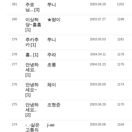
주로
쭈니
281
2003.09.28
1202
님...
[3]
이상허
★량이
280
2003.07.27
1199
당~흠흠
[1]
추카추
쭈니
279
2003.05.03
1181
카
[1]
흠..
[1]
주라
278
2004.04.11
1178
안녕하
초롱
277
2004.01.23
1176
세요.
[1]
안녕하
체이
276
2003.06.09
1174
세요~
[1]
안녕하
조현준
275
2003.06.29
1170
세요..
[2]
-_-삶은
j-ae
274
2003.06.08
1169
고통의