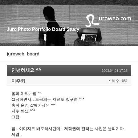
Juro
Photo
Portfolio
Board
Study
juroweb_board
안녕하세요 ^^
2003.04.01 17:28
이주형
조회 수:1051
홈피 이쁘네염 ^^
깔끔하면서.. 도움되는 자료도 있구염 ^^*
홈피 운영 잘해가세염 ^^
자주 봐요 ^^*
그럼..
참.. 이미지도 배포하시던데.. 저작권에 걸리는 사진은 올리지마
세염..