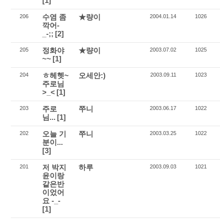
[1]
수염 좀
★량이
206
2004.01.14
1026
깍어-
_-;;
[2]
정화야
★량이
205
2003.07.02
1025
~~
[1]
ㅎ헤헷~
오세안:)
204
2003.09.11
1023
주로님
>_<
[1]
주로
쭈니
203
2003.06.17
1022
님...
[1]
오늘 기
쭈니
202
2003.03.25
1022
분이...
[3]
저 박지
하루
201
2003.09.03
1021
윤이랑
같은반
이었어
요 -_-
[1]