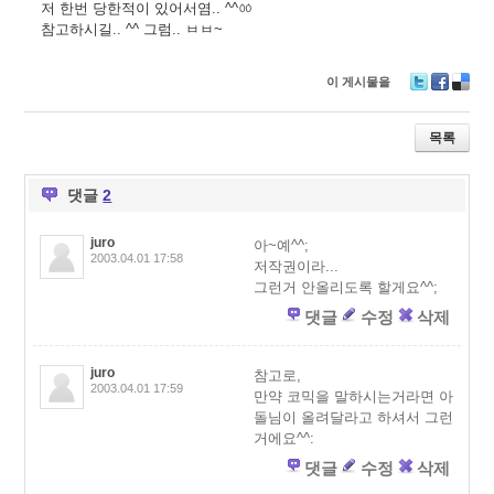
저 한번 당한적이 있어서염.. ^^ㆀ
참고하시길.. ^^ 그럼.. ㅂㅂ~
이 게시물을
T
F
D
wi
ac
eli
tt
e
ci
목록
er
b
o
o
u
o
s
댓글
2
k
juro
아~예^^;
2003.04.01 17:58
저작권이라...
그런거 안올리도록 할게요^^;
댓글
수정
삭제
juro
참고로,
2003.04.01 17:59
만약 코믹을 말하시는거라면 아
돌님이 올려달라고 하셔서 그런
거에요^^:
댓글
수정
삭제