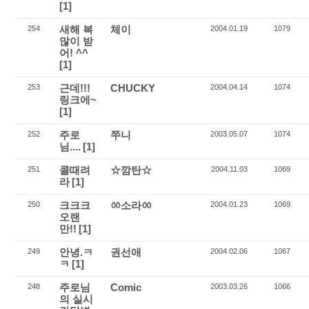
[1]
새해 복
체이
254
2004.01.19
1079
많이 받
어! ^^
[1]
근데!!!
CHUCKY
253
2004.04.14
1074
링크에~
[1]
주로
쭈니
252
2003.05.07
1074
님....
[1]
콜때려
☆깜탄☆
251
2004.11.03
1069
라
[1]
크크크
ㆀ소라ㆀ
250
2004.01.23
1069
오랜
만!!
[1]
안녕.ㅋ
권선애
249
2004.02.06
1067
ㅋ
[1]
주로님
Comic
248
2003.03.26
1066
의 실시