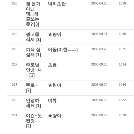
첨 온거
백화초란
220
2003.04.16
1036
아닌
뎅...첨
글쓰는
듯?
[3]
광고물
★량이
219
2003.09.21
1035
삭제
[1]
꺄윽 심
아돌(미췬ㅡㅡ)
218
2003.03.26
1035
심해
[1]
주로님
초롱
217
2003.09.13
1034
안녕+ㅁ
+
[1]
쭈로~
★량이
216
2003.09.10
1034
[7]
안녕하
미류
215
2003.06.18
1032
세요
[1]
이런~못
★량이
214
2003.09.17
1030
된것-_-
[2]