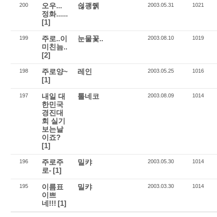
오우...
쉲괭줽
200
2003.05.31
1021
정화......
[1]
주로..이
눈물꽃..
199
2003.08.10
1019
미친늠..
[2]
주로양~
레인
198
2003.05.25
1016
[1]
내일 대
톨네코
197
2003.08.09
1014
한민국
경진대
회 실기
보는날
이죠?
[1]
주로주
밀캬
196
2003.05.30
1014
로-
[1]
이름표
밀캬
195
2003.03.30
1014
이쁘
네!!!
[1]