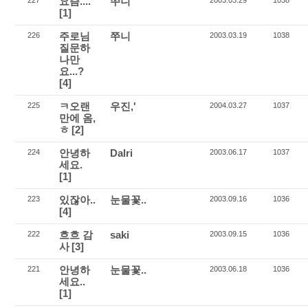
요즘....
쭈니
227
2003.03.29
1038
[1]
주로님
쭈니
226
2003.03.19
1038
질문하
나만
요...?
[4]
ㅋ오랜
우진,'
225
2004.03.27
1037
만에 옴,
ㅎ
[2]
안녕하
Dalri
224
2003.06.17
1037
세요.
[1]
있잖아..
눈물꽃..
223
2003.09.16
1036
[4]
흐흐 감
saki
222
2003.09.15
1036
사
[3]
안녕하
눈물꽃..
221
2003.06.18
1036
세요..
[1]