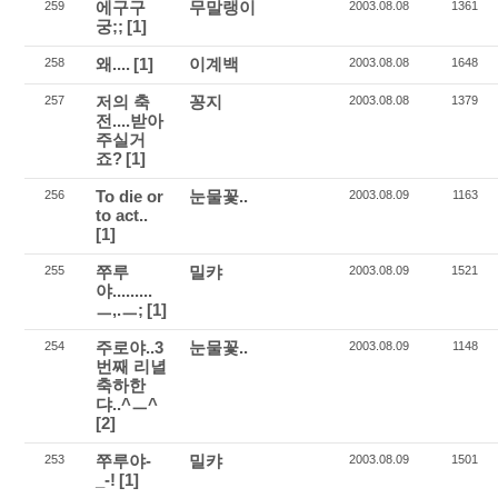
에구구
무말랭이
259
2003.08.08
1361
궁;;
[1]
왜....
[1]
이계백
258
2003.08.08
1648
저의 축
꽁지
257
2003.08.08
1379
전....받아
주실거
죠?
[1]
To die or
눈물꽃..
256
2003.08.09
1163
to act..
[1]
쭈루
밀캬
255
2003.08.09
1521
야.........
ㅡ,.ㅡ;
[1]
주로야..3
눈물꽃..
254
2003.08.09
1148
번째 리녈
축하한
댜..^ㅡ^
[2]
쭈루야-
밀캬
253
2003.08.09
1501
_-!
[1]