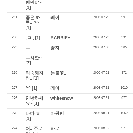
랜만야~
[1]
좋은 하
레이
281
2003.07.29
991
루.. ^^
[1]
;ㅁ ;
[1]
BARBIE♥
280
2003.07.29
991
ㅡ
꽁지
279
2003.07.30
985
________
ㅡ하핫~
[2]
익숙해져
눈물꽃..
278
2003.07.31
972
라..
[1]
^^
[1]
레이
277
2003.07.31
1010
안녕하세
whitesnow
276
2003.07.31
977
요~
[1]
나다 ㅎ
마원빈
275
2003.08.01
1052
[1]
어.. 주로
타로
274
2003.08.02
971