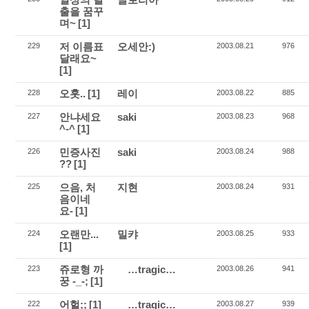
출을 꿈꾸
며~
[1]
저 이름표
오세안:)
229
2003.08.21
976
달래요~
[1]
오홋..
[1]
레이
228
2003.08.22
885
안냐세요
saki
227
2003.08.23
968
^-^
[1]
민증사진
saki
226
2003.08.24
988
??
[1]
으음, 처
지현
225
2003.08.24
931
음이네
요-
[1]
오랜만...
밀캬
224
2003.08.25
933
[1]
쥬로형 까
…tragic…
223
2003.08.26
941
꿍 -_-;
[1]
어헐;;
[1]
…tragic…
222
2003.08.27
939