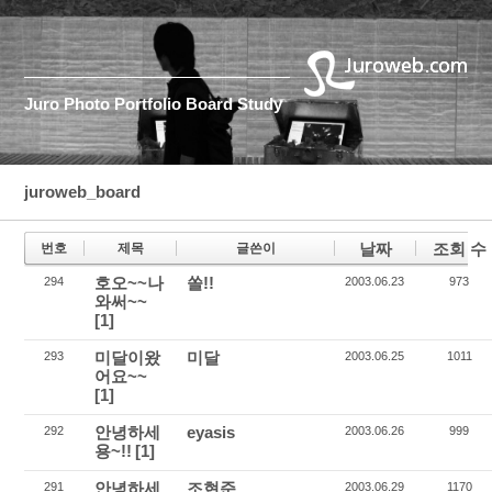
Juro
Photo
Portfolio
Board
Study
juroweb_board
날짜
조회 수
번호
제목
글쓴이
호오~~나
쏠!!
294
2003.06.23
973
와써~~
[1]
미달이왔
미달
293
2003.06.25
1011
어요~~
[1]
안녕하세
eyasis
292
2003.06.26
999
용~!!
[1]
안녕하세
조현준
291
2003.06.29
1170