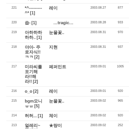
*^---------
레이
221
2003.08.27
877
^*
[1]
씁-
[1]
…tragic…
220
2003.08.28
933
아하하하
눈물꽃..
219
2003.08.31
970
하하..
[1]
야아- 주
지현
218
2003.08.31
937
로자식!!
ㅋㅋ
[2]
미라씨를
페퍼민트
217
2003.09.01
1005
포기해
라!!해
라!!
[2]
o_o
[2]
레이
216
2003.09.01
920
bgm모니
눈물꽃..
215
2003.09.02
965
ㅠㅠ
[5]
허허...
[1]
체이
214
2003.09.02
920
얼레리~
★량이
213
2003.09.02
252