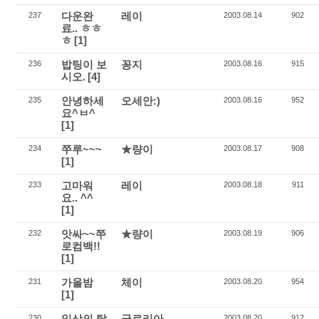
다운완
레이
237
2003.08.14
902
료.. ㅎㅎ
ㅎ
[1]
밥팅이 보
꽁지
236
2003.08.16
915
시오.
[4]
안녕하세
오세안:)
235
2003.08.16
952
요^ㅂ^
[1]
쭈루~~~
★량이
234
2003.08.17
908
[1]
고마워
레이
233
2003.08.18
911
요.. ^^
[1]
앗싸~~쭈
★량이
232
2003.08.19
906
로컴백!!
[1]
가을밤
체이
231
2003.08.20
954
[1]
일상의 탈
글로리아
230
2003.08.20
912