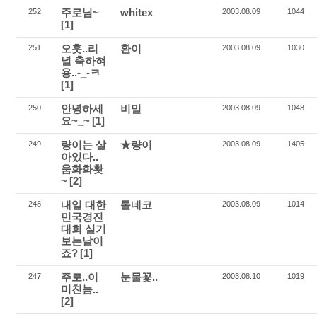
주로님~
whitex
252
2003.08.09
1044
[1]
오훗..리
환이
251
2003.08.09
1030
녈 축하혀
용..-_-ㅋ
[1]
안녕하세
비밀
250
2003.08.09
1048
요~_~
[1]
량이는 살
★량이
249
2003.08.09
1405
아있다..
움화화홧
~
[2]
내일 대한
톨네코
248
2003.08.09
1014
민국경진
대회 실기
보는날이
죠?
[1]
주로..이
눈물꽃..
247
2003.08.10
1019
미친늠..
[2]