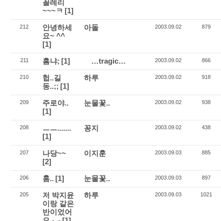
꼴레리
~~~ㅋ
[1]
안녕하세
아돌
212
2003.09.02
879
요~ ^^
[1]
흠냐;
[1]
…tragic…
211
2003.09.02
866
헙..길
하루
210
2003.09.02
918
동..;;
[1]
주로야..
눈물꽃..
209
2003.09.02
938
[1]
ㅡㅡ.......
꽁지
208
2003.09.02
438
[1]
나당~~
이지훈
207
2003.09.03
885
[2]
훔..
[1]
눈물꽃..
206
2003.09.03
897
저 박지윤
하루
205
2003.09.03
1021
이랑 같은
반이었어
요 -_-
[1]