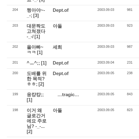
쩡아야~-
Dept.of
204
2003.09.03
981
_-;
[3]
대문짝도
아돌
203
2003.09.03
923
고쳐졌다
-_-/
[1]
올아빠~
세희
202
2003.09.03
987
ㅋㅋ
[1]
^ㅡ^;;
[1]
Dept.of
201
2003.09.04
231
도배를 위
Dept.of
200
2003.09.05
238
한 목적?
ㅎㅎ;
[2]
응컁컁;;
…tragic…
199
2003.09.05
843
[1]
이거 왜
아돌
198
2003.09.05
823
글로간거
에요 주로
님? -_-...
[2]