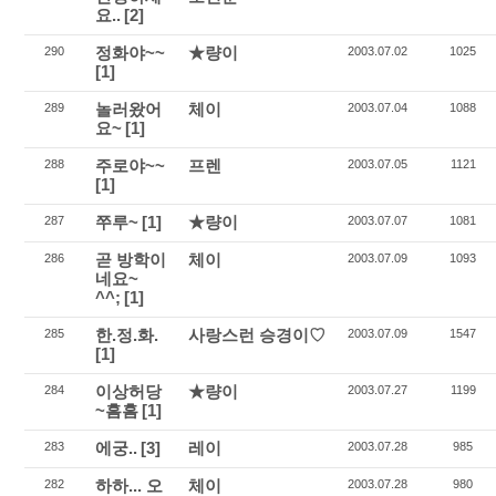
요..
[2]
정화야~~
★량이
290
2003.07.02
1025
[1]
놀러왔어
체이
289
2003.07.04
1088
요~
[1]
주로야~~
프렌
288
2003.07.05
1121
[1]
쭈루~
[1]
★량이
287
2003.07.07
1081
곧 방학이
체이
286
2003.07.09
1093
네요~
^^;
[1]
한.정.화.
사랑스런 승경이♡
285
2003.07.09
1547
[1]
이상허당
★량이
284
2003.07.27
1199
~흠흠
[1]
에궁..
[3]
레이
283
2003.07.28
985
하하... 오
체이
282
2003.07.28
980