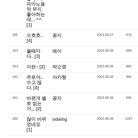
피아노음
악 무지
좋아하는
데... ^^
[1]
으흐흐..
꽁지
265
2003.08.07
976
[4]
올때마
레이
264
2003.08.08
989
다..
[3]
이런~
[2]
박소영
263
2003.08.08
980
주로야..
아카짱
262
2003.08.08
980
수고 많
다.
[4]
바뀐개 별
꽁지
261
2003.08.08
996
로 없는
거,,,
[2]
많이 바뀌
odaing
260
2003.08.08
1097
었네요
[1]