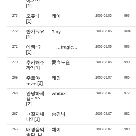
야..^ ^
[1]
오홋~!
레이
273
2003.08.03
996
[1]
반가워요.
Yiny
272
2003.08.05
1004
[1]
에헹~?
…tragic…
271
2003.08.05
986
[1]
추카해주
愛血노원
270
2003.08.05
990
까?
[1]
주로야
레인
269
2003.08.07
986
ㅜ.ㅜ
[2]
안녕하세
whitex
268
2003.08.07
972
용~ ^^
[2]
ㅋ잘지내
승경님
267
2003.08.07
982
냐?
[1]
배경음악
체이
266
2003.08.07
989
좋다. 나