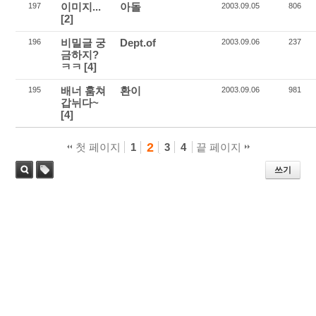
이미지...
아돌
197
2003.09.05
806
[2]
비밀글 궁
Dept.of
196
2003.09.06
237
금하지?
ㅋㅋ
[4]
배너 훔쳐
환이
195
2003.09.06
981
갑뉘다~
[4]
2
첫 페이지
1
3
4
끝 페이지
쓰기
태
검색
그