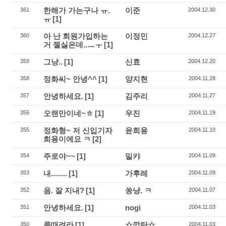
한해가 가는구나 ㅠ.
이준
361
2004.12.30
ㅠ
[1]
아 난 회원가입하는
이정민
360
2004.12.27
거 젤싫은데..ㅡㅜ
[1]
그냥..
[1]
신효
359
2004.12.20
정화씨~ 안녕^^
[1]
양지현
358
2004.11.28
안녕하세요.
[1]
김주리
357
2004.11.27
오랜만이네~ㅎ
[1]
우진
356
2004.11.19
정화형~ 저 신입기자
윤희용
355
2004.11.10
희용이에요 ㅋ
[2]
주로야~~
[1]
밀캬
354
2004.11.09
내........
[1]
가후레
353
2004.11.09
음. 잘 지내?
[1]
쏭냥. ㅋ
352
2004.11.07
안녕하세요.
[1]
nogi
351
2004.11.03
콜때려라
[1]
☆깜탄☆
350
2004.11.03