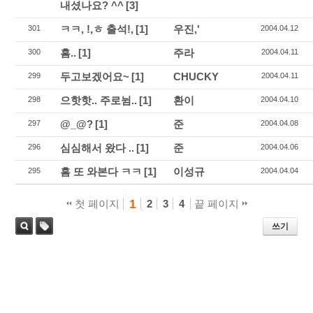
내셨나요? ^^
[3]
ㅋㅋ, !,ㅎ 출석!,
[1]
우진,'
301
2004.04.12
흠..
[1]
주라
300
2004.04.11
두고보겠어요~
[1]
CHUCKY
299
2004.04.11
으핫핫.. 주로뉨..
[1]
환이
298
2004.04.10
@_@?
[1]
준
297
2004.04.08
심심해서 왔다 ..
[1]
준
296
2004.04.06
흠 또 와본다 ㅋㅋ
[1]
이성규
295
2004.04.04
1
첫 페이지
2
3
4
끝 페이지
쓰기
태
검색
그