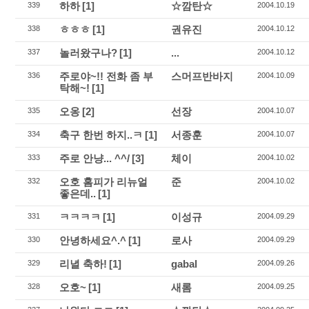
하하
[1]
☆깜탄☆
339
2004.10.19
ㅎㅎㅎ
[1]
권유진
338
2004.10.12
놀러왔구나?
[1]
...
337
2004.10.12
주로야~!! 전화 좀 부
스머프반바지
336
2004.10.09
탁해~!
[1]
오옹
[2]
선장
335
2004.10.07
축구 한번 하지..ㅋ
[1]
서종훈
334
2004.10.07
주로 안냥... ^^/
[3]
체이
333
2004.10.02
오호 홈피가 리뉴얼
준
332
2004.10.02
좋은데..
[1]
ㅋㅋㅋㅋ
[1]
이성규
331
2004.09.29
안녕하세요^.^
[1]
로사
330
2004.09.29
리녈 축하!
[1]
gabal
329
2004.09.26
오호~
[1]
새롬
328
2004.09.25