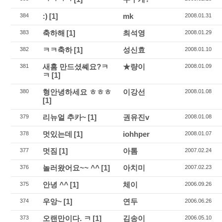
:)
[1]
mk
384
2008.01.31
축하해
[1]
최석영
383
2008.01.29
ㅋㅋ축하
[1]
성신효
382
2008.01.10
새홈 만드셨쎼요?ㅋ
★량이
381
2008.01.09
ㅋ
[1]
형안녕하세요 ㅎㅎㅎ
이강선
380
2008.01.08
[1]
리뉴얼 추카~
[1]
권유진v
379
2008.01.08
멋있는데
[1]
iohhper
378
2008.01.07
멋짐
[1]
아톰
377
2007.02.24
놀러왔어요~~ ^^
[1]
아치미
376
2007.02.23
안녕 ^^
[1]
체이
375
2006.09.26
우앙~
[1]
연두
374
2006.06.26
오랜만이다. ㅋ
[1]
김송이
373
2006.05.10