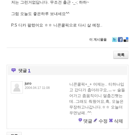
저는 그런거없답니다. 무조건 출근 -_-; 하하~
그럼 오늘도 좋은하루 보내세요^^
P.S 디카 팔렸어요 ㅎㅎ 니콘쿨픽으로 다시 살 예정..
이 게시물을
T
F
D
wi
ac
eli
tt
e
ci
목록
er
b
o
o
u
o
s
댓글
1
k
juro
니콘쿨픽+_+ 어제는.. 티하나입
2004.04.17 11:08
고 갔다가 춥더라구요,ㅡㅜ 술들
어가고 좀움직이니 덜춥긴햇는
데..그래도 춰웠어요,흑, 오늘은
무장하고나갑니다.ㅎㅎ 오늘더
우면낭패..^^:
댓글
수정
삭제