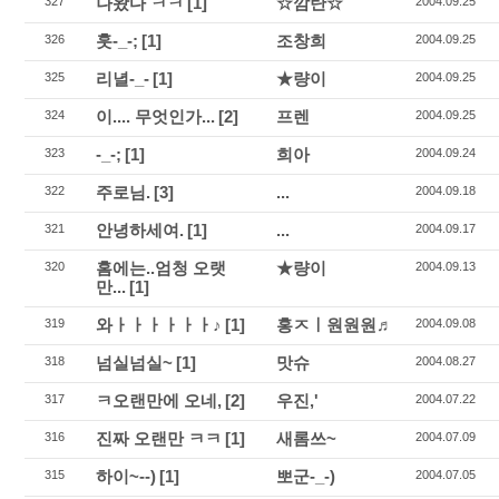
나왔다 ㅋㅋ
[1]
☆깜탄☆
327
2004.09.25
훗-_-;
[1]
조창희
326
2004.09.25
리녈-_-
[1]
★량이
325
2004.09.25
이.... 무엇인가...
[2]
프렌
324
2004.09.25
-_-;
[1]
희아
323
2004.09.24
주로님.
[3]
...
322
2004.09.18
안녕하세여.
[1]
...
321
2004.09.17
홈에는..엄청 오랫
★량이
320
2004.09.13
만...
[1]
와ㅏㅏㅏㅏㅏㅏ♪
[1]
홍ㅈㅣ원원원♬
319
2004.09.08
넘실넘실~
[1]
맛슈
318
2004.08.27
ㅋ오랜만에 오네,
[2]
우진,'
317
2004.07.22
진짜 오랜만 ㅋㅋ
[1]
새롬쓰~
316
2004.07.09
하이~--)
[1]
뽀군-_-)
315
2004.07.05