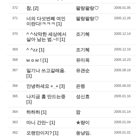
참,
[2]
팔랑팔랑♡
372
2006.01.05
너의 다섯번째 여인
팔랑팔랑♡
371
2005.12.26
이란다!ㅋㅋㅋ
[1]
^ ^삭막한 세상에서
조기혜
370
2005.12.14
살아 남는 법.~!!
[1]
^ ^zz
[1]
조기혜
369
2005.12.10
w o w !
[1]
유미옥
368
2005.10.23
일기나 쓰고갈래욤.
유관순
367
2005.08.19
[1]
안녕하세요 +_+
[3]
은령
366
2005.06.03
나지금 홈 만드는중
성신효
365
2005.01.16
[1]
하하하
[1]
깜
364
2005.01.14
마니 간만~
[1]
★량이
363
2005.01.04
오랜만이지?
[1]
쏭냥임.
362
2005.01.01