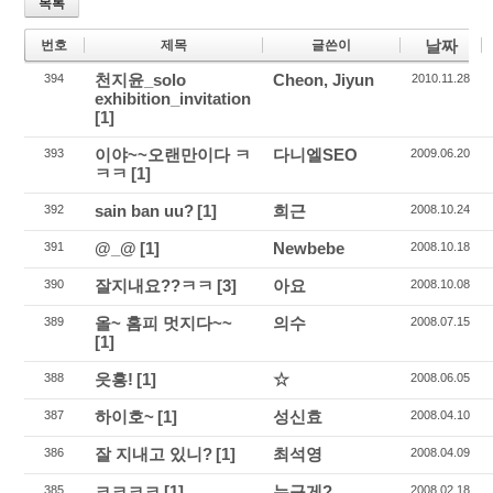
목록
날짜
번호
제목
글쓴이
천지윤_solo
Cheon, Jiyun
394
2010.11.28
exhibition_invitation
[1]
이야~~오랜만이다 ㅋ
다니엘SEO
393
2009.06.20
ㅋㅋ
[1]
sain ban uu?
[1]
희근
392
2008.10.24
@_@
[1]
Newbebe
391
2008.10.18
잘지내요??ㅋㅋ
[3]
아요
390
2008.10.08
올~ 홈피 멋지다~~
의수
389
2008.07.15
[1]
읏흥!
[1]
☆
388
2008.06.05
하이호~
[1]
성신효
387
2008.04.10
잘 지내고 있니?
[1]
최석영
386
2008.04.09
ㅋㅋㅋㅋ
[1]
누구게?
385
2008.02.18