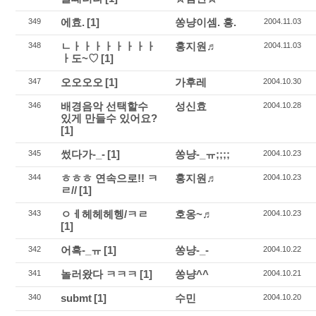
에효.
[1]
쏭냥이셈. 흥.
349
2004.11.03
ㄴㅏㅏㅏㅏㅏㅏㅏㅏ
홍지원♬
348
2004.11.03
ㅏ도~♡
[1]
오오오오
[1]
가후레
347
2004.10.30
배경음악 선택할수
성신효
346
2004.10.28
있게 만들수 있어요?
[1]
썼다가-_-
[1]
쏭냥-_ㅠ;;;;
345
2004.10.23
ㅎㅎㅎ 연속으로!! ㅋ
홍지원♬
344
2004.10.23
ㄹ//
[1]
ㅇㅔ헤헤헤헹/ㅋㄹ
호옹~♬
343
2004.10.23
[1]
어흑-_ㅠ
[1]
쏭냥-_-
342
2004.10.22
놀러왔다 ㅋㅋㅋ
[1]
쏭냥^^
341
2004.10.21
submt
[1]
수민
340
2004.10.20