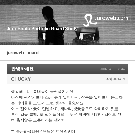
Juro
Photo
Portfolio
Board
Study
juroweb_board
안녕하세요.
2004.04.17 08:44
CHUCKY
조회 수:1419
생각해보니..봄내음이 물씬풍기네요..
아침에 평상시보다 조금 늦게 일어나서, 창문을 열어보니 등교하
는 아이들을 보면서 그런 생각이 들었어요.
어느 길이나 꽃이 만발하고, 개나리,벗꽃등으로 화려하게 멋을
부린 길을 볼때, 또 집에들어오는 늦은 저녁에 티하나 입어도 전
혀 춥지않은 요즘이라는 생각이...
^^ 출근하셨나요? 오늘은 토요일인데..