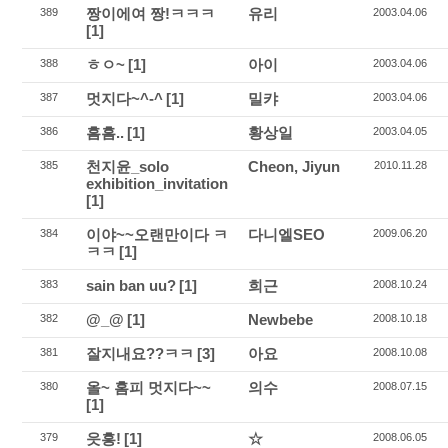
짱이에여 짱!ㅋㅋㅋ
유리
389
2003.04.06
[1]
ㅎㅇ~
[1]
아이
388
2003.04.06
멋지다~^-^
[1]
밀캬
387
2003.04.06
흠흠..
[1]
황상일
386
2003.04.05
천지윤_solo
Cheon, Jiyun
385
2010.11.28
exhibition_invitation
[1]
이야~~오랜만이다 ㅋ
다니엘SEO
384
2009.06.20
ㅋㅋ
[1]
sain ban uu?
[1]
희근
383
2008.10.24
@_@
[1]
Newbebe
382
2008.10.18
잘지내요??ㅋㅋ
[3]
아요
381
2008.10.08
올~ 홈피 멋지다~~
의수
380
2008.07.15
[1]
읏흥!
[1]
☆
379
2008.06.05