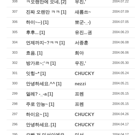
ㅋ오랜만에 오네,
[2]
우진,'
308
2004.07.22
진짜 오랜만 ㅋㅋ
[1]
새롬쓰~
307
2004.07.09
하이~--)
[1]
뽀군-_-)
306
2004.07.05
후후...
[1]
유진...권
305
2004.06.23
언제까지~?ㅋㅋ
[1]
서종훈
304
2004.06.08
흐음.
[1]
희아
303
2004.06.06
방가르~;'ㅋ
[1]
우진,'
302
2004.05.30
잇힝~*
[1]
CHUCKY
301
2004.05.24
안녕하세요.^^
[1]
nezzi
300
2004.05.21
얼레? -_-a
[1]
프렌
299
2004.05.15
주로 안능~
[1]
프렌
298
2004.05.15
하이요~
[1]
CHUCKY
297
2004.04.26
안녕하세요.
[1]
CHUCKY
296
2004.04.17
오빠 저 미선이에요
미선
295
2004.04.17