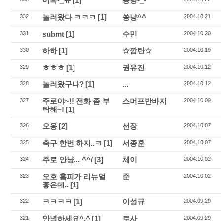
어흑-_ㅠ
[1]
쏭냥-_-
놀러왔다 ㅋㅋㅋ
[1]
쏭냥^^
332
2004.10.21
submt
[1]
수민
331
2004.10.20
하하
[1]
☆깜탄☆
330
2004.10.19
ㅎㅎㅎ
[1]
권유진
329
2004.10.12
놀러왔구나?
[1]
...
328
2004.10.12
주로야~!! 전화 좀 부
스머프반바지
327
2004.10.09
탁해~!
[1]
오옹
[2]
선장
326
2004.10.07
축구 한번 하지..ㅋ
[1]
서종훈
325
2004.10.07
주로 안냥... ^^/
[3]
체이
324
2004.10.02
오호 홈피가 리뉴얼
준
323
2004.10.02
좋은데..
[1]
ㅋㅋㅋㅋ
[1]
이성규
322
2004.09.29
안녕하세요^.^
[1]
로사
321
2004.09.29