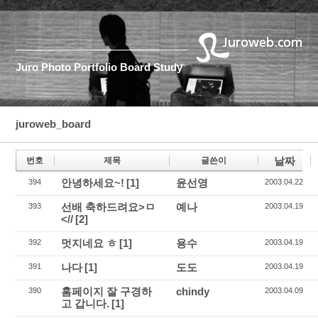
Juro
Photo
Portfolio
Board
Study
juroweb_board
날짜
번호
제목
글쓴이
안녕하세요~!
[1]
윤선영
394
2003.04.22
선배 축하드려요>ㅁ
예나
393
2003.04.19
<//
[2]
멋지네요 ㅎ
[1]
용수
392
2003.04.19
나다
[1]
도도
391
2003.04.19
홈페이지 잘 구경하
chindy
390
2003.04.09
고 갑니다.
[1]