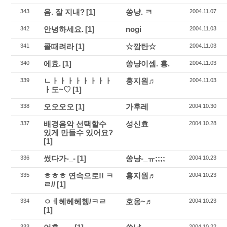
음. 잘 지내?
[1]
쏭냥. ㅋ
343
2004.11.07
안녕하세요.
[1]
nogi
342
2004.11.03
콜때려라
[1]
☆깜탄☆
341
2004.11.03
에효.
[1]
쏭냥이셈. 흥.
340
2004.11.03
ㄴㅏㅏㅏㅏㅏㅏㅏㅏ
홍지원♬
339
2004.11.03
ㅏ도~♡
[1]
오오오오
[1]
가후레
338
2004.10.30
배경음악 선택할수
성신효
337
2004.10.28
있게 만들수 있어요?
[1]
썼다가-_-
[1]
쏭냥-_ㅠ;;;;
336
2004.10.23
ㅎㅎㅎ 연속으로!! ㅋ
홍지원♬
335
2004.10.23
ㄹ//
[1]
ㅇㅔ헤헤헤헹/ㅋㄹ
호옹~♬
334
2004.10.23
[1]
333
2004.10.22