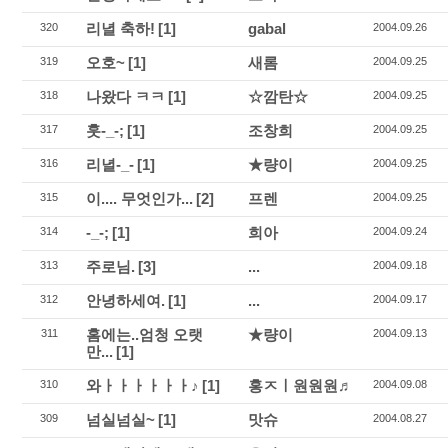
리녈 축하!
[1]
gabal
320
2004.09.26
오호~
[1]
새롬
319
2004.09.25
나왔다 ㅋㅋ
[1]
☆깜탄☆
318
2004.09.25
훗-_-;
[1]
조창희
317
2004.09.25
리녈-_-
[1]
★량이
316
2004.09.25
이.... 무엇인가...
[2]
프렌
315
2004.09.25
-_-;
[1]
희아
314
2004.09.24
주로님.
[3]
...
313
2004.09.18
안녕하세여.
[1]
...
312
2004.09.17
홈에는..엄청 오랫
★량이
311
2004.09.13
만...
[1]
와ㅏㅏㅏㅏㅏㅏ♪
[1]
홍ㅈㅣ원원원♬
310
2004.09.08
넘실넘실~
[1]
맛슈
309
2004.08.27