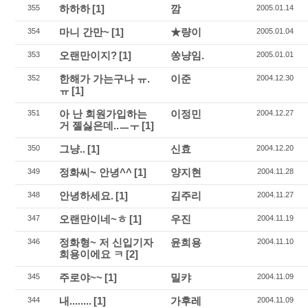
하하하
[1]
깜
355
2005.01.14
마니 간만~
[1]
★량이
354
2005.01.04
오랜만이지?
[1]
쏭냥임.
353
2005.01.01
한해가 가는구나 ㅠ.
이준
352
2004.12.30
ㅠ
[1]
아 난 회원가입하는
이정민
351
2004.12.27
거 젤싫은데..ㅡㅜ
[1]
그냥..
[1]
신효
350
2004.12.20
정화씨~ 안녕^^
[1]
양지현
349
2004.11.28
안녕하세요.
[1]
김주리
348
2004.11.27
오랜만이네~ㅎ
[1]
우진
347
2004.11.19
정화형~ 저 신입기자
윤희용
346
2004.11.10
희용이에요 ㅋ
[2]
주로야~~
[1]
밀캬
345
2004.11.09
내........
[1]
가후레
344
2004.11.09