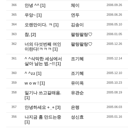
안녕 ^^
[1]
체이
366
2006.09.26
우앙~
[1]
연두
365
2006.06.26
오랜만이다. ㅋ
[1]
김송이
364
2006.05.10
참,
[2]
팔랑팔랑♡
363
2006.01.05
너의 다섯번째 여인
팔랑팔랑♡
362
2005.12.26
이란다!ㅋㅋㅋ
[1]
^ ^삭막한 세상에서
조기혜
361
2005.12.14
살아 남는 법.~!!
[1]
^ ^zz
[1]
조기혜
360
2005.12.10
w o w !
[1]
유미옥
359
2005.10.23
일기나 쓰고갈래욤.
유관순
358
2005.08.19
[1]
안녕하세요 +_+
[3]
은령
357
2005.06.03
나지금 홈 만드는중
성신효
356
2005.01.16
[1]