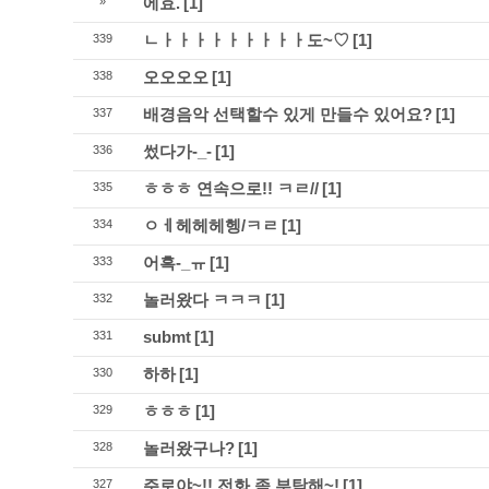
에효.
[1]
»
ㄴㅏㅏㅏㅏㅏㅏㅏㅏㅏ도~♡
[1]
339
오오오오
[1]
338
배경음악 선택할수 있게 만들수 있어요?
[1]
337
썼다가-_-
[1]
336
ㅎㅎㅎ 연속으로!! ㅋㄹ//
[1]
335
ㅇㅔ헤헤헤헹/ㅋㄹ
[1]
334
어흑-_ㅠ
[1]
333
놀러왔다 ㅋㅋㅋ
[1]
332
submt
[1]
331
하하
[1]
330
ㅎㅎㅎ
[1]
329
놀러왔구나?
[1]
328
주로야~!! 전화 좀 부탁해~!
[1]
327