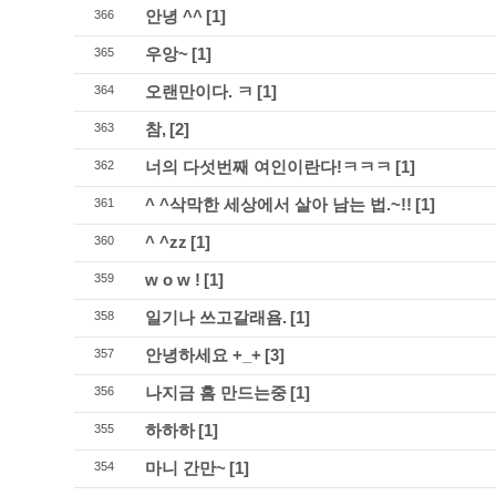
안녕 ^^
[1]
366
우앙~
[1]
365
오랜만이다. ㅋ
[1]
364
참,
[2]
363
너의 다섯번째 여인이란다!ㅋㅋㅋ
[1]
362
^ ^삭막한 세상에서 살아 남는 법.~!!
[1]
361
^ ^zz
[1]
360
w o w !
[1]
359
일기나 쓰고갈래욤.
[1]
358
안녕하세요 +_+
[3]
357
나지금 홈 만드는중
[1]
356
하하하
[1]
355
마니 간만~
[1]
354