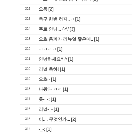
오옹
[2]
326
축구 한번 하지..ㅋ
[1]
325
주로 안냥... ^^/
[3]
324
오호 홈피가 리뉴얼 좋은데..
[1]
323
ㅋㅋㅋㅋ
[1]
322
안녕하세요^.^
[1]
321
리녈 축하!
[1]
320
오호~
[1]
319
나왔다 ㅋㅋ
[1]
318
훗-_-;
[1]
317
리녈-_-
[1]
316
이.... 무엇인가...
[2]
315
-_-;
[1]
314