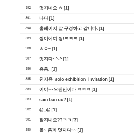
멋지네요 ㅎ
[1]
392
나다
[1]
391
홈페이지 잘 구경하고 갑니다.
[1]
390
짱이에여 짱!ㅋㅋㅋ
[1]
389
ㅎㅇ~
[1]
388
멋지다~^-^
[1]
387
흠흠..
[1]
386
천지윤_solo exhibition_invitation
[1]
385
이야~~오랜만이다 ㅋㅋㅋ
[1]
384
sain ban uu?
[1]
383
@_@
[1]
382
잘지내요??ㅋㅋ
[3]
381
올~ 홈피 멋지다~~
[1]
380