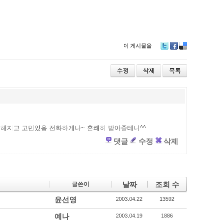
이 게시물을
T
F
D
wi
ac
eli
tt
e
ci
수정
삭제
목록
er
b
o
o
u
o
s
k
복잡해지고 고민있음 전화하게나~ 흔쾌히 받아줄테니^^
댓글
수정
삭제
날짜
조회 수
글쓴이
윤선영
2003.04.22
13592
예나
2003.04.19
1886