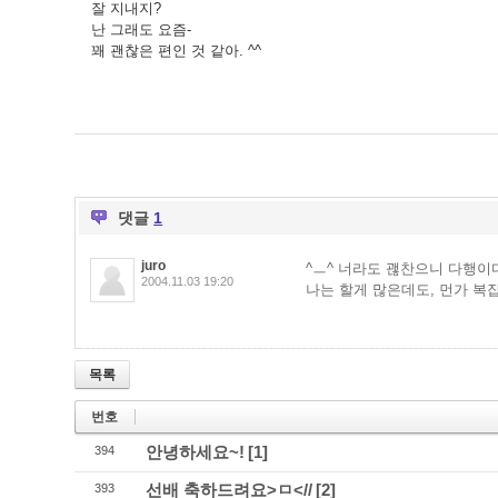
잘 지내지?
난 그래도 요즘-
꽤 괜찮은 편인 것 같아. ^^
댓글
1
juro
^ㅡ^ 너라도 괞찬으니 다행이
2004.11.03 19:20
나는 할게 많은데도, 먼가 복
목록
번호
안녕하세요~!
[1]
394
선배 축하드려요>ㅁ<//
[2]
393