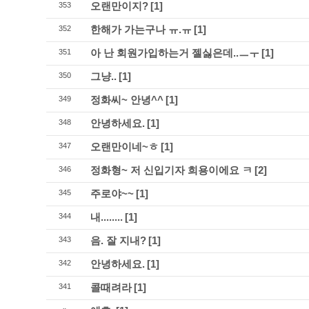
오랜만이지?
[1]
353
한해가 가는구나 ㅠ.ㅠ
[1]
352
아 난 회원가입하는거 젤싫은데..ㅡㅜ
[1]
351
그냥..
[1]
350
정화씨~ 안녕^^
[1]
349
안녕하세요.
[1]
348
오랜만이네~ㅎ
[1]
347
정화형~ 저 신입기자 희용이에요 ㅋ
[2]
346
주로야~~
[1]
345
내........
[1]
344
음. 잘 지내?
[1]
343
안녕하세요.
[1]
342
콜때려라
[1]
341