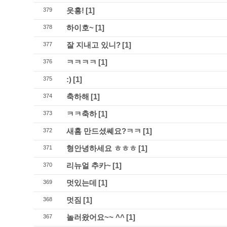
읏흥!
[1]
379
하이호~
[1]
378
잘 지내고 있니?
[1]
377
ㅋㅋㅋㅋ
[1]
376
:)
[1]
375
축하해
[1]
374
ㅋㅋ축하
[1]
373
새홈 만드셨쎼요?ㅋㅋ
[1]
372
형안녕하세요 ㅎㅎㅎ
[1]
371
리뉴얼 추카~
[1]
370
멋있는데
[1]
369
멋짐
[1]
368
놀러왔어요~~ ^^
[1]
367