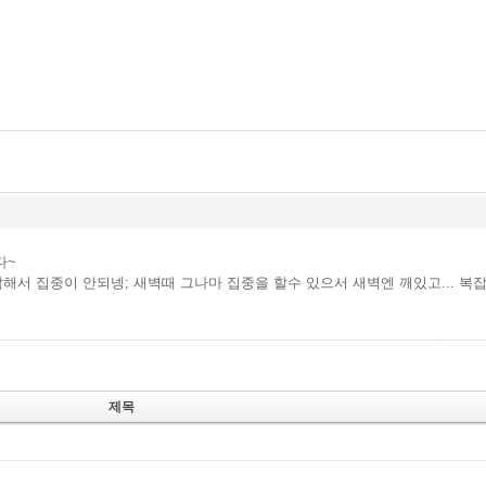
다~
잡해서 집중이 안되넹; 새벽때 그나마 집중을 할수 있으서 새벽엔 깨있고... 
제목