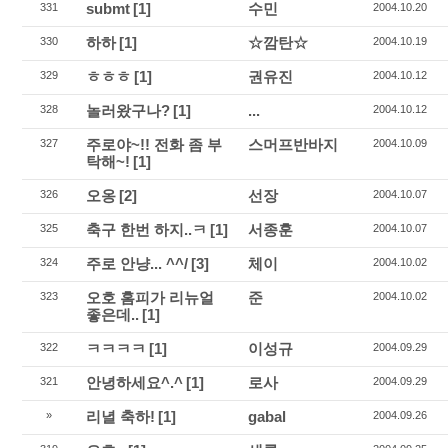
submt
[1]
수민
331
2004.10.20
하하
[1]
☆깜탄☆
330
2004.10.19
ㅎㅎㅎ
[1]
권유진
329
2004.10.12
놀러왔구나?
[1]
...
328
2004.10.12
주로야~!! 전화 좀 부
스머프반바지
327
2004.10.09
탁해~!
[1]
오옹
[2]
선장
326
2004.10.07
축구 한번 하지..ㅋ
[1]
서종훈
325
2004.10.07
주로 안냥... ^^/
[3]
체이
324
2004.10.02
오호 홈피가 리뉴얼
준
323
2004.10.02
좋은데..
[1]
ㅋㅋㅋㅋ
[1]
이성규
322
2004.09.29
안녕하세요^.^
[1]
로사
321
2004.09.29
리녈 축하!
[1]
gabal
»
2004.09.26