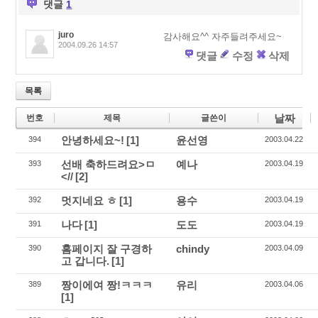
댓글
1
k
juro
감사해요^^ 자주들려주세요~
2004.09.26 14:57
댓글
수정
삭제
목록
날짜
번호
제목
글쓴이
안녕하세요~!
[1]
윤선영
394
2003.04.22
선배 축하드려요>ㅁ
예나
393
2003.04.19
<//
[2]
멋지네요 ㅎ
[1]
용수
392
2003.04.19
나다
[1]
도도
391
2003.04.19
홈페이지 잘 구경하
chindy
390
2003.04.09
고 갑니다.
[1]
짱이에여 짱!ㅋㅋㅋ
유리
389
2003.04.06
[1]