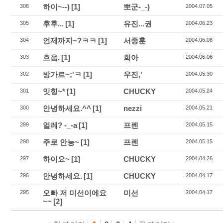
하이~--)
[1]
뽀군-_-)
306
2004.07.05
후후...
[1]
유진...권
305
2004.06.23
언제까지~?ㅋㅋ
[1]
서종훈
304
2004.06.08
흐음.
[1]
희아
303
2004.06.06
방가르~;'ㅋ
[1]
우진,'
302
2004.05.30
잇힝~*
[1]
CHUCKY
301
2004.05.24
안녕하세요.^^
[1]
nezzi
300
2004.05.21
얼레? -_-a
[1]
프렌
299
2004.05.15
주로 안능~
[1]
프렌
298
2004.05.15
하이요~
[1]
CHUCKY
297
2004.04.26
안녕하세요.
[1]
CHUCKY
296
2004.04.17
오빠 저 미선이에요
미선
295
2004.04.17
~~
[2]