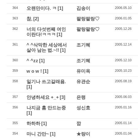
오랜만이다. ㅋ
[1]
김송이
364
2006.05.10
참,
[2]
팔랑팔랑♡
363
2006.01.05
너의 다섯번째 여인
팔랑팔랑♡
362
2005.12.26
이란다!ㅋㅋㅋ
[1]
^ ^삭막한 세상에서
조기혜
361
2005.12.14
살아 남는 법.~!!
[1]
^ ^zz
[1]
조기혜
360
2005.12.10
w o w !
[1]
유미옥
359
2005.10.23
일기나 쓰고갈래욤.
유관순
358
2005.08.19
[1]
안녕하세요 +_+
[3]
은령
357
2005.06.03
나지금 홈 만드는중
성신효
356
2005.01.16
[1]
하하하
[1]
깜
355
2005.01.14
마니 간만~
[1]
★량이
354
2005.01.04