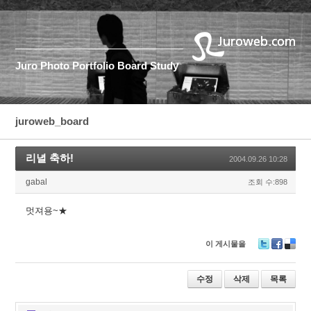
Juro
Photo
Portfolio
Board
Study
juroweb_board
리녈 축하!
2004.09.26 10:28
gabal
조회 수:898
멋져용~★
이 게시물을
T
F
D
wi
ac
eli
tt
e
ci
수정
삭제
목록
er
b
o
o
u
o
s