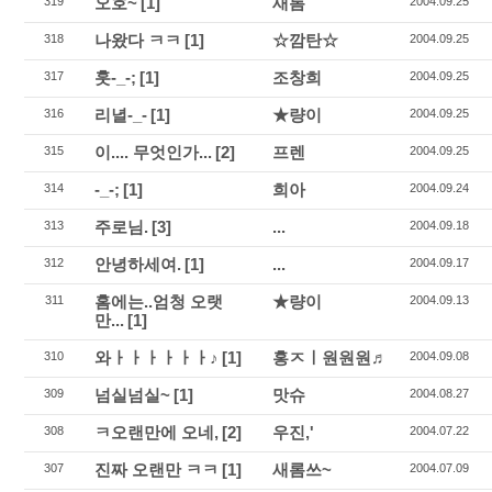
오호~
[1]
새롬
319
2004.09.25
나왔다 ㅋㅋ
[1]
☆깜탄☆
318
2004.09.25
훗-_-;
[1]
조창희
317
2004.09.25
리녈-_-
[1]
★량이
316
2004.09.25
이.... 무엇인가...
[2]
프렌
315
2004.09.25
-_-;
[1]
희아
314
2004.09.24
주로님.
[3]
...
313
2004.09.18
안녕하세여.
[1]
...
312
2004.09.17
홈에는..엄청 오랫
★량이
311
2004.09.13
만...
[1]
와ㅏㅏㅏㅏㅏㅏ♪
[1]
홍ㅈㅣ원원원♬
310
2004.09.08
넘실넘실~
[1]
맛슈
309
2004.08.27
ㅋ오랜만에 오네,
[2]
우진,'
308
2004.07.22
진짜 오랜만 ㅋㅋ
[1]
새롬쓰~
307
2004.07.09