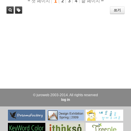
1
첫 페이지
2
3
4
끝 페이지
쓰기
태
검색
그
© juroweb 2003-2014. All rights reserved
log in