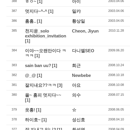
ㅎㅇ~
[1]
아이
388
2003.04.06
멋지다~^-^
[1]
밀캬
387
2003.04.06
흠흠..
[1]
황상일
386
2003.04.05
천지윤_solo
Cheon, Jiyun
385
2010.11.28
exhibition_invitation
[1]
이야~~오랜만이다 ㅋ
다니엘SEO
384
2009.06.20
ㅋㅋ
[1]
sain ban uu?
[1]
희근
383
2008.10.24
@_@
[1]
Newbebe
382
2008.10.18
잘지내요??ㅋㅋ
[3]
아요
381
2008.10.08
올~ 홈피 멋지다~~
의수
380
2008.07.15
[1]
읏흥!
[1]
☆
379
2008.06.05
하이호~
[1]
성신효
378
2008.04.10
잘 지내고 있니?
[1]
최석영
377
2008.04.09