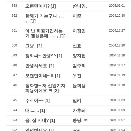
오랜만이지?
[1]
쏭냥임.
353
2005.01.01
한해가 가는구나 ㅠ.
이준
352
2004.12.30
ㅠ
[1]
아 난 회원가입하는
이정민
351
2004.12.27
거 젤싫은데..ㅡㅜ
[1]
그냥..
[1]
신효
350
2004.12.20
정화씨~ 안녕^^
[1]
양지현
349
2004.11.28
안녕하세요.
[1]
김주리
348
2004.11.27
오랜만이네~ㅎ
[1]
우진
347
2004.11.19
정화형~ 저 신입기자
윤희용
346
2004.11.10
희용이에요 ㅋ
[2]
주로야~~
[1]
밀캬
345
2004.11.09
내........
[1]
가후레
344
2004.11.09
음. 잘 지내?
[1]
쏭냥. ㅋ
343
2004.11.07
안녕하세요.
[1]
nogi
342
2004.11.03