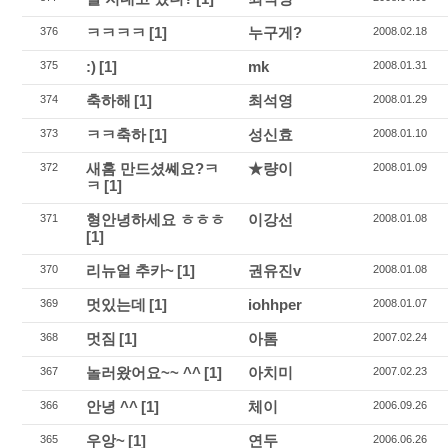
ㅋㅋㅋㅋ
[1]
누구게?
376
2008.02.18
:)
[1]
mk
375
2008.01.31
축하해
[1]
최석영
374
2008.01.29
ㅋㅋ축하
[1]
성신효
373
2008.01.10
새홈 만드셨쎼요?ㅋ
★량이
372
2008.01.09
ㅋ
[1]
형안녕하세요 ㅎㅎㅎ
이강선
371
2008.01.08
[1]
리뉴얼 추카~
[1]
권유진v
370
2008.01.08
멋있는데
[1]
iohhper
369
2008.01.07
멋짐
[1]
아톰
368
2007.02.24
놀러왔어요~~ ^^
[1]
아치미
367
2007.02.23
안녕 ^^
[1]
체이
366
2006.09.26
우앙~
[1]
연두
365
2006.06.26