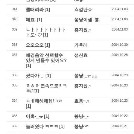
콜때려라
[1]
☆깜탄☆
341
2004.11.03
에효.
[1]
쏭냥이셈. 흥.
340
2004.11.03
ㄴㅏㅏㅏㅏㅏㅏㅏㅏ
홍지원♬
339
2004.11.03
ㅏ도~♡
[1]
오오오오
[1]
가후레
338
2004.10.30
배경음악 선택할수
성신효
337
2004.10.28
있게 만들수 있어요?
[1]
썼다가-_-
[1]
쏭냥-_ㅠ;;;;
336
2004.10.23
ㅎㅎㅎ 연속으로!! ㅋ
홍지원♬
335
2004.10.23
ㄹ//
[1]
ㅇㅔ헤헤헤헹/ㅋㄹ
호옹~♬
334
2004.10.23
[1]
어흑-_ㅠ
[1]
쏭냥-_-
333
2004.10.22
놀러왔다 ㅋㅋㅋ
[1]
쏭냥^^
332
2004.10.21