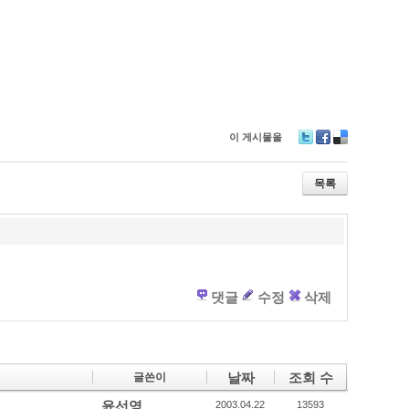
이 게시물을
T
F
D
wi
ac
eli
tt
e
ci
목록
er
b
o
o
u
o
s
k
댓글
수정
삭제
날짜
조회 수
글쓴이
윤선영
2003.04.22
13593