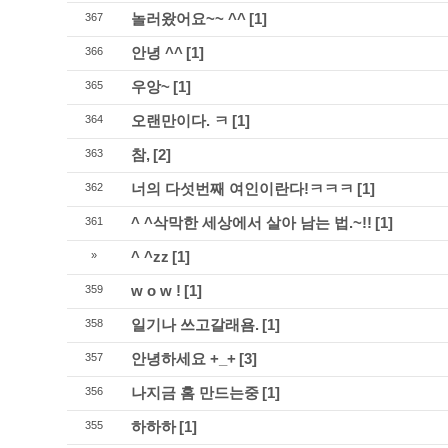
놀러왔어요~~ ^^
[1]
367
안녕 ^^
[1]
366
우앙~
[1]
365
오랜만이다. ㅋ
[1]
364
참,
[2]
363
너의 다섯번째 여인이란다!ㅋㅋㅋ
[1]
362
^ ^삭막한 세상에서 살아 남는 법.~!!
[1]
361
^ ^zz
[1]
»
w o w !
[1]
359
일기나 쓰고갈래욤.
[1]
358
안녕하세요 +_+
[3]
357
나지금 홈 만드는중
[1]
356
하하하
[1]
355