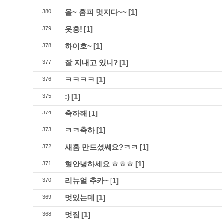
올~ 홈피 멋지다~~
[1]
380
읏흥!
[1]
379
하이호~
[1]
378
잘 지내고 있니?
[1]
377
ㅋㅋㅋㅋ
[1]
376
:)
[1]
375
축하해
[1]
374
ㅋㅋ축하
[1]
373
새홈 만드셨쎼요?ㅋㅋ
[1]
372
형안녕하세요 ㅎㅎㅎ
[1]
371
리뉴얼 추카~
[1]
370
멋있는데
[1]
369
멋짐
[1]
368