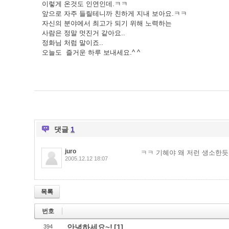
이렇게 온것도 인연인데.ㅋㅋ
앞으로 자주 들릴테니까 친하게 지내 보아요.ㅋㅋ
자신의 분야에서 최고가 되기 위해 노력하는
사람은 정말 멋진거 같아요..
정화님 처럼 말이죠..
오늘도 즐거운 하루 보내세요.^ ^
댓글
1
juro
ㅋㅋ 기혜야 왜 저런 생소한듯
2005.12.12 18:07
목록
번호
안녕하세요~!
[1]
394