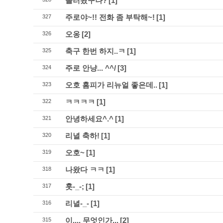
놀러왔구나?
[1]
주로야~!! 전화 좀 부탁해~!
[1]
327
오옹
[2]
326
축구 한번 하지..ㅋ
[1]
325
주로 안냥... ^^/
[3]
324
오호 홈피가 리뉴얼 좋은데..
[1]
323
ㅋㅋㅋㅋ
[1]
322
안녕하세요^.^
[1]
321
리녈 축하!
[1]
320
오호~
[1]
319
나왔다 ㅋㅋ
[1]
318
훗-_-;
[1]
317
리녈-_-
[1]
316
이.... 무엇인가...
[2]
315