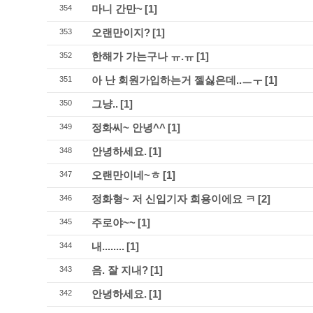
마니 간만~
[1]
354
오랜만이지?
[1]
353
한해가 가는구나 ㅠ.ㅠ
[1]
352
아 난 회원가입하는거 젤싫은데..ㅡㅜ
[1]
351
그냥..
[1]
350
정화씨~ 안녕^^
[1]
349
안녕하세요.
[1]
348
오랜만이네~ㅎ
[1]
347
정화형~ 저 신입기자 희용이에요 ㅋ
[2]
346
주로야~~
[1]
345
내........
[1]
344
음. 잘 지내?
[1]
343
안녕하세요.
[1]
342