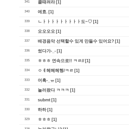
콜때려라
[1]
341
에효.
[1]
340
ㄴㅏㅏㅏㅏㅏㅏㅏㅏㅏ도~♡
[1]
339
오오오오
[1]
338
배경음악 선택할수 있게 만들수 있어요?
[1]
337
썼다가-_-
[1]
336
ㅎㅎㅎ 연속으로!! ㅋㄹ//
[1]
335
ㅇㅔ헤헤헤헹/ㅋㄹ
[1]
334
어흑-_ㅠ
[1]
333
놀러왔다 ㅋㅋㅋ
[1]
332
submt
[1]
331
하하
[1]
330
ㅎㅎㅎ
[1]
329
328