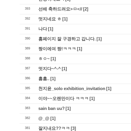
선배 축하드려요>ㅁ<//
[2]
393
멋지네요 ㅎ
[1]
392
나다
[1]
391
홈페이지 잘 구경하고 갑니다.
[1]
390
짱이에여 짱!ㅋㅋㅋ
[1]
389
ㅎㅇ~
[1]
388
멋지다~^-^
[1]
387
흠흠..
[1]
386
천지윤_solo exhibition_invitation
[1]
385
이야~~오랜만이다 ㅋㅋㅋ
[1]
384
sain ban uu?
[1]
383
@_@
[1]
382
잘지내요??ㅋㅋ
[3]
381