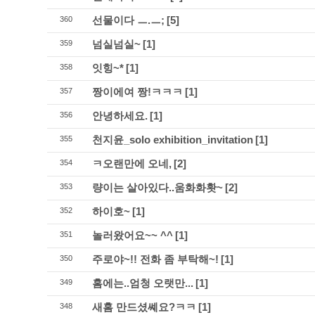
선물이다 ㅡ.ㅡ;
[5]
360
넘실넘실~
[1]
359
잇힝~*
[1]
358
짱이에여 짱!ㅋㅋㅋ
[1]
357
안녕하세요.
[1]
356
천지윤_solo exhibition_invitation
[1]
355
ㅋ오랜만에 오네,
[2]
354
량이는 살아있다..움화화홧~
[2]
353
하이호~
[1]
352
놀러왔어요~~ ^^
[1]
351
주로야~!! 전화 좀 부탁해~!
[1]
350
홈에는..엄청 오랫만...
[1]
349
새홈 만드셨쎼요?ㅋㅋ
[1]
348