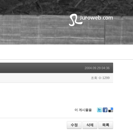
2004.09.29 04:36
조회 수:1299
이 게시물을
T
F
D
wi
ac
eli
tt
e
ci
수정
삭제
목록
er
b
o