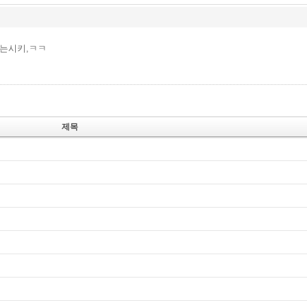
없는시키,ㅋㅋ
제목