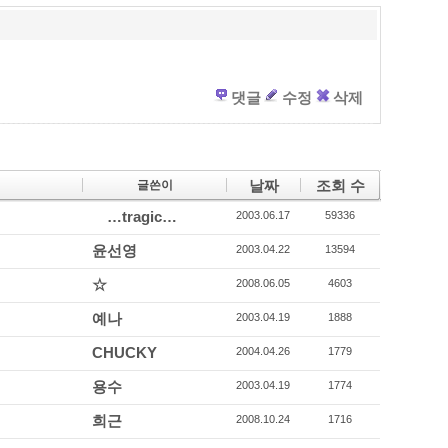
o
u
o
s
k
댓글
수정
삭제
날짜
조회 수
글쓴이
…tragic…
2003.06.17
59336
윤선영
2003.04.22
13594
☆
2008.06.05
4603
예나
2003.04.19
1888
CHUCKY
2004.04.26
1779
용수
2003.04.19
1774
희근
2008.10.24
1716