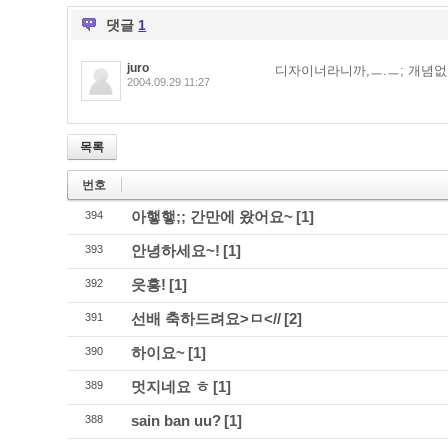
댓글
1
juro
디자이너라니까,ㅡ.ㅡ; 개념
2004.09.29 11:27
목록
번호
아햏햏;; 간만에 왔어요~
[1]
394
안녕하세요~!
[1]
393
읏흥!
[1]
392
선배 축하드려요>ㅁ<//
[2]
391
하이요~
[1]
390
멋지네요 ㅎ
[1]
389
sain ban uu?
[1]
388