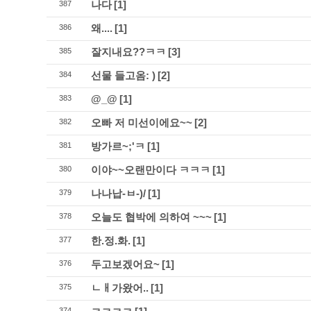
나다
[1]
387
왜....
[1]
386
잘지내요??ㅋㅋ
[3]
385
선물 들고옴: )
[2]
384
@_@
[1]
383
오빠 저 미선이에요~~
[2]
382
방가르~;'ㅋ
[1]
381
이야~~오랜만이다 ㅋㅋㅋ
[1]
380
나나납-ㅂ-)/
[1]
379
오늘도 협박에 의하여 ~~~
[1]
378
한.정.화.
[1]
377
두고보겠어요~
[1]
376
ㄴㅐ가왔어..
[1]
375
374