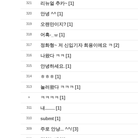
리뉴얼 추카~
[1]
321
안녕 ^^
[1]
320
오랜만이지?
[1]
319
어흑-_ㅠ
[1]
318
정화형~ 저 신입기자 희용이에요 ㅋ
[2]
317
나왔다 ㅋㅋ
[1]
316
안녕하세요.
[1]
315
ㅎㅎㅎ
[1]
314
놀러왔다 ㅋㅋㅋ
[1]
313
ㅋㅋㅋㅋ
[1]
»
내........
[1]
311
submt
[1]
310
주로 안냥... ^^/
[3]
309