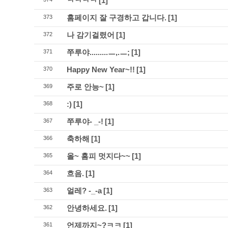
ㅋㅋㅋㅋ
[1]
홈페이지 잘 구경하고 갑니다.
[1]
373
나 감기걸렸어
[1]
372
쭈루야.........ㅡ,.ㅡ;
[1]
371
Happy New Year~!!
[1]
370
주로 안능~
[1]
369
:)
[1]
368
쭈루야- _-!
[1]
367
축하해
[1]
366
올~ 홈피 멋지다~~
[1]
365
흐음.
[1]
364
얼레? -_-a
[1]
363
안녕하세요.
[1]
362
언제까지~?ㅋㅋ
[1]
361