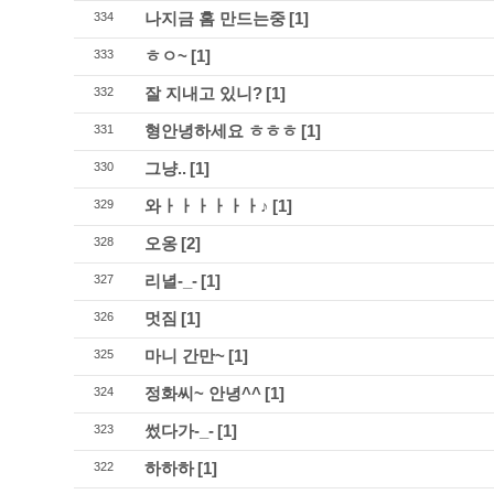
나지금 홈 만드는중
[1]
334
ㅎㅇ~
[1]
333
잘 지내고 있니?
[1]
332
형안녕하세요 ㅎㅎㅎ
[1]
331
그냥..
[1]
330
와ㅏㅏㅏㅏㅏㅏ♪
[1]
329
오옹
[2]
328
리녈-_-
[1]
327
멋짐
[1]
326
마니 간만~
[1]
325
정화씨~ 안녕^^
[1]
324
썼다가-_-
[1]
323
하하하
[1]
322