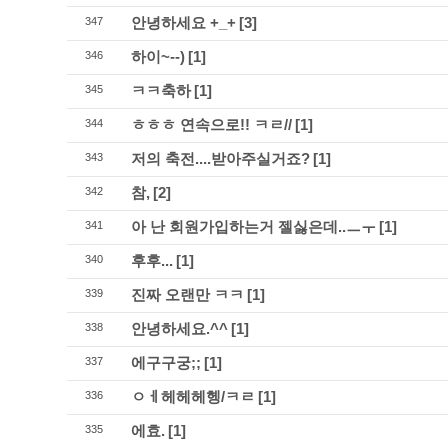
안녕하세요 +_+
[3]
347
하이~--)
[1]
346
ㅋㅋ축하
[1]
345
ㅎㅎㅎ 연속으로!! ㅋㄹ//
[1]
344
저의 축전....받아주실거죠?
[1]
343
참,
[2]
342
아 난 회원가입하는거 젤싫은데..ㅡㅜ
[1]
341
후후...
[1]
340
진짜 오랜만 ㅋㅋ
[1]
339
안녕하세요.^^
[1]
338
에구구궁;;
[1]
337
ㅇㅔ헤헤헤헹/ㅋㄹ
[1]
336
에효.
[1]
335