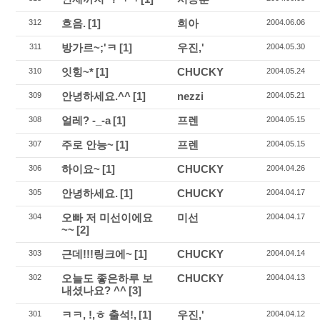
흐음.
[1]
희아
312
2004.06.06
방가르~;'ㅋ
[1]
우진,'
311
2004.05.30
잇힝~*
[1]
CHUCKY
310
2004.05.24
안녕하세요.^^
[1]
nezzi
309
2004.05.21
얼레? -_-a
[1]
프렌
308
2004.05.15
주로 안능~
[1]
프렌
307
2004.05.15
하이요~
[1]
CHUCKY
306
2004.04.26
안녕하세요.
[1]
CHUCKY
305
2004.04.17
오빠 저 미선이에요
미선
304
2004.04.17
~~
[2]
근데!!!링크에~
[1]
CHUCKY
303
2004.04.14
오늘도 좋은하루 보
CHUCKY
302
2004.04.13
내셨나요? ^^
[3]
ㅋㅋ, !,ㅎ 출석!,
[1]
우진,'
301
2004.04.12