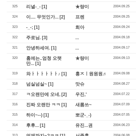
리녈-_-
[1]
★량이
325
2004.09.25
이.... 무엇인가...
[2]
프렌
324
2004.09.25
-_-;
[1]
희아
323
2004.09.24
주로님.
[3]
...
322
2004.09.18
안녕하세여.
[1]
...
321
2004.09.17
홈에는..엄청 오랫
★량이
320
2004.09.13
만...
[1]
와ㅏㅏㅏㅏㅏㅏ♪
[1]
홍ㅈㅣ원원원♬
319
2004.09.08
넘실넘실~
[1]
맛슈
318
2004.08.27
ㅋ오랜만에 오네,
[2]
우진,'
317
2004.07.22
진짜 오랜만 ㅋㅋ
[1]
새롬쓰~
316
2004.07.09
하이~--)
[1]
뽀군-_-)
315
2004.07.05
후후...
[1]
유진...권
314
2004.06.23
언제까지~?ㅋㅋ
[1]
서종훈
313
2004.06.08