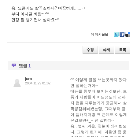
음, 요즘에도 딸꾹질하나? 빠꿈하게......ㅋ
부디 아니길 바람~ ^^
건강 잘 챙기면서 살아요~*
이 게시물을
T
F
D
wi
ac
eli
tt
e
ci
수정
삭제
목록
er
b
o
o
u
o
s
댓글
1
k
juro
^^ 이렇게 글을 쓰는곳까지 왔다
2004.11.29 01:02
면 잘하는거야~
메뉴를 첨부터 보이는것보단, 보
통의 사람들이 어느정도의 선까
지 컴을 다루는가가 궁금해서 살
짝쿵감춰놔봤는뎅, 그때부터 글
이 뜸해지더랑;ㅋ 근데도 이렇게
온걸보면+_+ 넌 잘한다~
음.. 벌써 겨울. 첫눈이 와버렸으
니, 그렇게 된거네. 겨울엔 좀 움