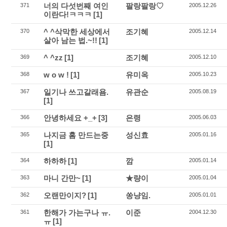
너의 다섯번째 여인
팔랑팔랑♡
371
2005.12.26
이란다!ㅋㅋㅋ
[1]
^ ^삭막한 세상에서
조기혜
370
2005.12.14
살아 남는 법.~!!
[1]
^ ^zz
[1]
조기혜
369
2005.12.10
w o w !
[1]
유미옥
368
2005.10.23
일기나 쓰고갈래욤.
유관순
367
2005.08.19
[1]
안녕하세요 +_+
[3]
은령
366
2005.06.03
나지금 홈 만드는중
성신효
365
2005.01.16
[1]
하하하
[1]
깜
364
2005.01.14
마니 간만~
[1]
★량이
363
2005.01.04
오랜만이지?
[1]
쏭냥임.
362
2005.01.01
한해가 가는구나 ㅠ.
이준
361
2004.12.30
ㅠ
[1]