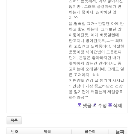
츠러드는듯해서, 아주 좋아하진
않지만.. 그래도 풍경자체가 변
하는게 좋아서, 싫어하진 않
지.^^
음,딸꾹질 그거~ 안할땐 아예 안
하고 할땐 하는데, 그때보단 많
이좋아진듯, 이게 버릇일텐데..
안고치니 병이된듯도,ㅡㅜ 최대
한 고칠려고 노력중이야. 적절한
운동이랑 식이요법이 도움된다
던데, 운동은 좋아하지만 내가
좋아하지 않는건 안먹어서.. 좀
고치는데 오래걸리네, 그래도 얼
른 고쳐야지! ㅎㅎ
지현양도 건강 잘 챙기며 사시길
~ 건강이 가장 중요하단건 건강
을 잃기전에 깨닫는게 제일중요
하더라공^^
댓글
수정
삭제
목록
날짜
번호
제목
글쓴이