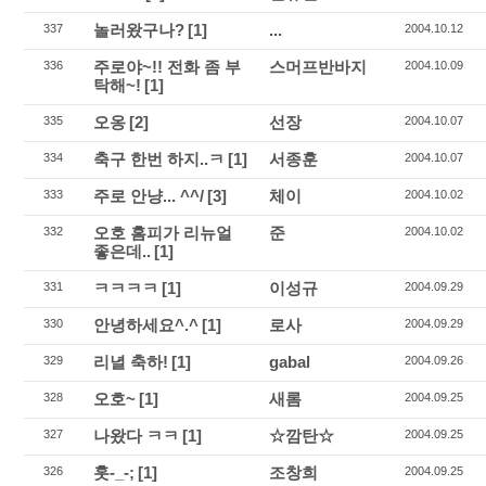
놀러왔구나?
[1]
...
337
2004.10.12
주로야~!! 전화 좀 부
스머프반바지
336
2004.10.09
탁해~!
[1]
오옹
[2]
선장
335
2004.10.07
축구 한번 하지..ㅋ
[1]
서종훈
334
2004.10.07
주로 안냥... ^^/
[3]
체이
333
2004.10.02
오호 홈피가 리뉴얼
준
332
2004.10.02
좋은데..
[1]
ㅋㅋㅋㅋ
[1]
이성규
331
2004.09.29
안녕하세요^.^
[1]
로사
330
2004.09.29
리녈 축하!
[1]
gabal
329
2004.09.26
오호~
[1]
새롬
328
2004.09.25
나왔다 ㅋㅋ
[1]
☆깜탄☆
327
2004.09.25
훗-_-;
[1]
조창희
326
2004.09.25