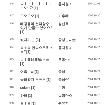
ㄴㅏㅏㅏㅏㅏㅏㅏㅏ
홍지원♬
348
2004.11.03
ㅏ도~♡
[1]
오오오오
[1]
가후레
347
2004.10.30
배경음악 선택할수
성신효
346
2004.10.28
있게 만들수 있어요?
[1]
썼다가-_-
[1]
쏭냥-_ㅠ;;;;
345
2004.10.23
ㅎㅎㅎ 연속으로!! ㅋ
홍지원♬
344
2004.10.23
ㄹ//
[1]
ㅇㅔ헤헤헤헹/ㅋㄹ
호옹~♬
343
2004.10.23
[1]
어흑-_ㅠ
[1]
쏭냥-_-
342
2004.10.22
놀러왔다 ㅋㅋㅋ
[1]
쏭냥^^
341
2004.10.21
submt
[1]
수민
340
2004.10.20
하하
[1]
☆깜탄☆
339
2004.10.19
ㅎㅎㅎ
[1]
권유진
338
2004.10.12