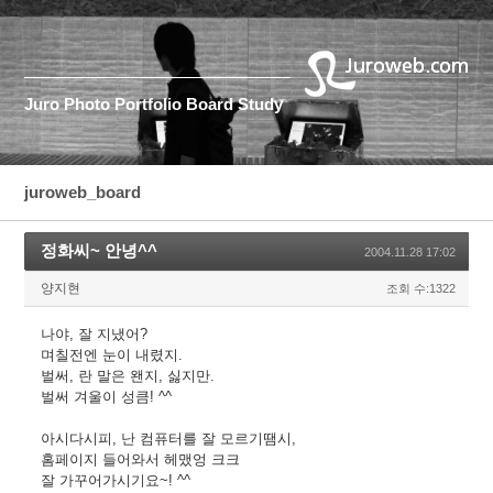
Juro
Photo
Portfolio
Board
Study
juroweb_board
정화씨~ 안녕^^
2004.11.28 17:02
양지현
조회 수:1322
나야, 잘 지냈어?
며칠전엔 눈이 내렸지.
벌써, 란 말은 왠지, 싫지만.
벌써 겨울이 성큼! ^^
아시다시피, 난 컴퓨터를 잘 모르기땜시,
홈페이지 들어와서 헤맸엉 크크
잘 가꾸어가시기요~! ^^