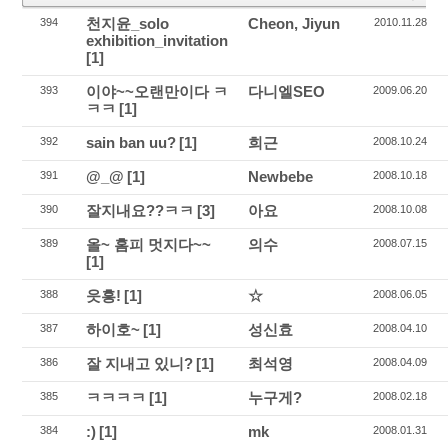
천지윤_solo
Cheon, Jiyun
394
2010.11.28
exhibition_invitation
[1]
이야~~오랜만이다 ㅋ
다니엘SEO
393
2009.06.20
ㅋㅋ
[1]
sain ban uu?
[1]
희근
392
2008.10.24
@_@
[1]
Newbebe
391
2008.10.18
잘지내요??ㅋㅋ
[3]
아요
390
2008.10.08
올~ 홈피 멋지다~~
의수
389
2008.07.15
[1]
읏흥!
[1]
☆
388
2008.06.05
하이호~
[1]
성신효
387
2008.04.10
잘 지내고 있니?
[1]
최석영
386
2008.04.09
ㅋㅋㅋㅋ
[1]
누구게?
385
2008.02.18
:)
[1]
mk
384
2008.01.31