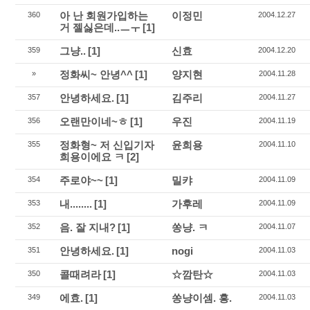
아 난 회원가입하는
이정민
360
2004.12.27
거 젤싫은데..ㅡㅜ
[1]
그냥..
[1]
신효
359
2004.12.20
정화씨~ 안녕^^
[1]
양지현
»
2004.11.28
안녕하세요.
[1]
김주리
357
2004.11.27
오랜만이네~ㅎ
[1]
우진
356
2004.11.19
정화형~ 저 신입기자
윤희용
355
2004.11.10
희용이에요 ㅋ
[2]
주로야~~
[1]
밀캬
354
2004.11.09
내........
[1]
가후레
353
2004.11.09
음. 잘 지내?
[1]
쏭냥. ㅋ
352
2004.11.07
안녕하세요.
[1]
nogi
351
2004.11.03
콜때려라
[1]
☆깜탄☆
350
2004.11.03
에효.
[1]
쏭냥이셈. 흥.
349
2004.11.03