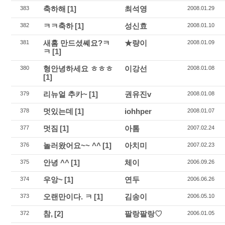
축하해
[1]
최석영
383
2008.01.29
ㅋㅋ축하
[1]
성신효
382
2008.01.10
새홈 만드셨쎼요?ㅋ
★량이
381
2008.01.09
ㅋ
[1]
형안녕하세요 ㅎㅎㅎ
이강선
380
2008.01.08
[1]
리뉴얼 추카~
[1]
권유진v
379
2008.01.08
멋있는데
[1]
iohhper
378
2008.01.07
멋짐
[1]
아톰
377
2007.02.24
놀러왔어요~~ ^^
[1]
아치미
376
2007.02.23
안녕 ^^
[1]
체이
375
2006.09.26
우앙~
[1]
연두
374
2006.06.26
오랜만이다. ㅋ
[1]
김송이
373
2006.05.10
참,
[2]
팔랑팔랑♡
372
2006.01.05