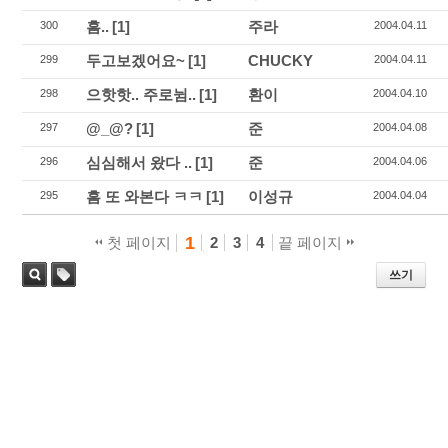
흠..
[1]
주라
300
2004.04.11
두고보겠어요~
[1]
CHUCKY
299
2004.04.11
으핫핫.. 주로뉨..
[1]
환이
298
2004.04.10
@_@?
[1]
준
297
2004.04.08
심심해서 왔다 ..
[1]
준
296
2004.04.06
흠 또 와본다 ㅋㅋ
[1]
이성규
295
2004.04.04
1
첫 페이지
2
3
4
끝 페이지
쓰기
태
검색
그