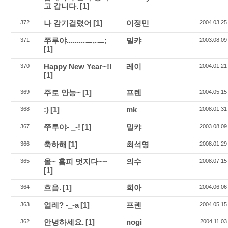
고 갑니다.
[1]
나 감기걸렸어
[1]
이정민
372
2004.03.25
쭈루야.........ㅡ,.ㅡ;
밀캬
371
2003.08.09
[1]
Happy New Year~!!
레이
370
2004.01.21
[1]
주로 안능~
[1]
프렌
369
2004.05.15
:)
[1]
mk
368
2008.01.31
쭈루야- _-!
[1]
밀캬
367
2003.08.09
축하해
[1]
최석영
366
2008.01.29
올~ 홈피 멋지다~~
의수
365
2008.07.15
[1]
흐음.
[1]
희아
364
2004.06.06
얼레? -_-a
[1]
프렌
363
2004.05.15
안녕하세요.
[1]
nogi
362
2004.11.03