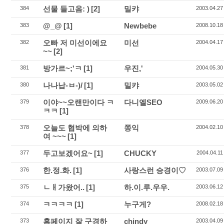
선물 들고옴: )
[2]
밀캬
384
2003.04.27
@_@
[1]
Newbebe
383
2008.10.18
오빠 저 미선이에요
미선
382
2004.04.17
~~
[2]
방가르~;'ㅋ
[1]
우진,'
381
2004.05.30
나나납-ㅂ-)/
[1]
밀캬
380
2003.05.02
이야~~오랜만이다 ㅋ
다니엘SEO
379
2009.06.20
ㅋㅋ
[1]
오늘도 협박에 의하
쫑익
378
2004.02.10
여 ~~~
[1]
두고보겠어요~
[1]
CHUCKY
377
2004.04.11
한.정.화.
[1]
사랑스런 승경이♡
376
2003.07.09
ㄴㅐ가왔어..
[1]
하.이.루.우우.
375
2003.06.12
ㅋㅋㅋㅋ
[1]
누구게?
374
2008.02.18
홈페이지 잘 구경하
chindy
373
2003.04.09