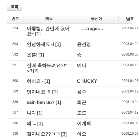
목록
날짜
번호
제목
글쓴이
아햏햏;; 간만에 왔어
…tragic…
394
2003.06.17
요~
[1]
안녕하세요~!
[1]
윤선영
393
2003.04.22
읏흥!
[1]
☆
392
2008.06.05
선배 축하드려요>ㅁ
예나
391
2003.04.19
<//
[2]
하이요~
[1]
CHUCKY
390
2004.04.26
멋지네요 ㅎ
[1]
용수
389
2003.04.19
sain ban uu?
[1]
희근
388
2008.10.24
나다
[1]
도도
387
2003.04.19
왜....
[1]
이계백
386
2003.08.08
잘지내요??ㅋㅋ
[3]
아요
385
2008.10.08