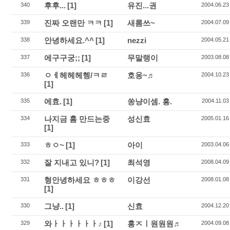
후후...
[1]
유진...권
340
2004.06.23
진짜 오랜만 ㅋㅋ
[1]
새롬쓰~
339
2004.07.09
안녕하세요.^^
[1]
nezzi
338
2004.05.21
에구구궁;;
[1]
무말랭이
337
2003.08.08
ㅇㅔ헤헤헤헹/ㅋㄹ
호옹~♬
336
2004.10.23
[1]
에효.
[1]
쏭냥이셈. 흥.
335
2004.11.03
나지금 홈 만드는중
성신효
334
2005.01.16
[1]
ㅎㅇ~
[1]
아이
333
2003.04.06
잘 지내고 있니?
[1]
최석영
332
2008.04.09
형안녕하세요 ㅎㅎㅎ
이강선
331
2008.01.08
[1]
그냥..
[1]
신효
330
2004.12.20
와ㅏㅏㅏㅏㅏㅏ♪
[1]
홍ㅈㅣ원원원♬
329
2004.09.08