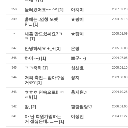
놀러왔어요~~ ^^
[1]
아치미
350
2007.02.23
홈에는..엄청 오랫
★량이
349
2004.09.13
만...
[1]
새홈 만드셨쎼요?ㅋ
★량이
»
2008.01.09
ㅋ
[1]
안녕하세요 +_+
[3]
은령
347
2005.06.03
하이~--)
[1]
뽀군-_-)
346
2004.07.05
ㅋㅋ축하
[1]
성신효
345
2008.01.10
저의 축전....받아주실
꽁지
344
2003.08.08
거죠?
[1]
ㅎㅎㅎ 연속으로!! ㅋ
홍지원♬
343
2004.10.23
ㄹ//
[1]
참,
[2]
팔랑팔랑♡
342
2006.01.05
아 난 회원가입하는
이정민
341
2004.12.27
거 젤싫은데..ㅡㅜ
[1]