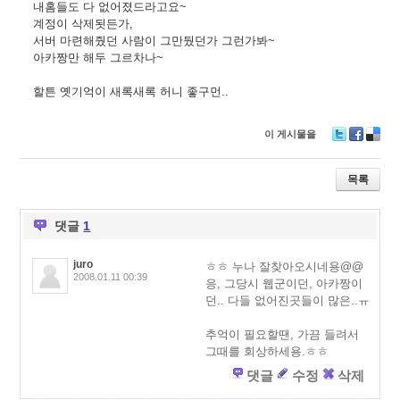
내홈들도 다 없어졌드라고요~
계정이 삭제됫든가,
서버 마련해줬던 사람이 그만뒀던가 그런가봐~
아카짱만 해두 그르차나~
할튼 옛기억이 새록새록 허니 좋구먼..
이 게시물을
T
F
D
wi
ac
eli
tt
e
ci
목록
er
b
o
o
u
o
s
댓글
1
k
juro
ㅎㅎ 누나 잘찾아오시네용@@
2008.01.11 00:39
응, 그당시 웹군이던, 아카짱이
던.. 다들 없어진곳들이 많은..ㅠ
추억이 필요할땐, 가끔 들려서
그때를 회상하세용.ㅎㅎ
댓글
수정
삭제