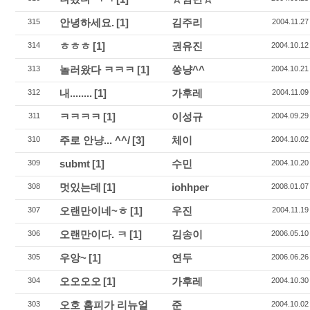
안녕하세요.
[1]
김주리
315
2004.11.27
ㅎㅎㅎ
[1]
권유진
314
2004.10.12
놀러왔다 ㅋㅋㅋ
[1]
쏭냥^^
313
2004.10.21
내........
[1]
가후레
312
2004.11.09
ㅋㅋㅋㅋ
[1]
이성규
311
2004.09.29
주로 안냥... ^^/
[3]
체이
310
2004.10.02
submt
[1]
수민
309
2004.10.20
멋있는데
[1]
iohhper
308
2008.01.07
오랜만이네~ㅎ
[1]
우진
307
2004.11.19
오랜만이다. ㅋ
[1]
김송이
306
2006.05.10
우앙~
[1]
연두
305
2006.06.26
오오오오
[1]
가후레
304
2004.10.30
오호 홈피가 리뉴얼
준
303
2004.10.02