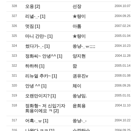
오옹
[2]
선장
328
2004.10.07
리녈-_-
[1]
★량이
327
2004.09.25
멋짐
[1]
아톰
326
2007.02.24
마니 간만~
[1]
★량이
325
2005.01.04
썼다가-_-
[1]
쏭냥-_ㅠ;;;;
324
2004.10.23
정화씨~ 안녕^^
[1]
양지현
323
2004.11.28
하하하
[1]
깜
322
2005.01.14
리뉴얼 추카~
[1]
권유진v
321
2008.01.08
안녕 ^^
[1]
체이
320
2006.09.26
오랜만이지?
[1]
쏭냥임.
319
2005.01.01
정화형~ 저 신입기자
윤희용
318
2004.11.10
희용이에요 ㅋ
[2]
어흑-_ㅠ
[1]
쏭냥-_-
317
2004.10.22
나왔다 ㅋㅋ
[1]
☆깜탄☆
316
2004.09.25