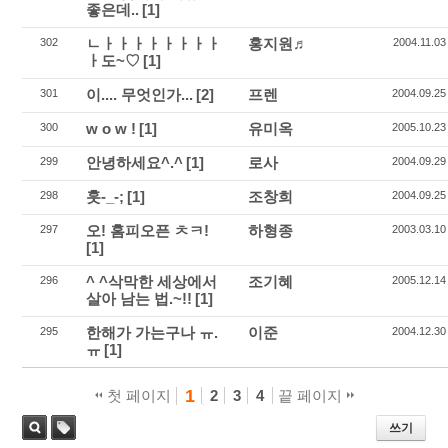
좋은데..
[1]
ㄴㅏㅏㅏㅏㅏㅏㅏㅏ
홍지원♬
302
2004.11.03
ㅏ도~♡
[1]
이.... 무엇인가...
[2]
프렌
301
2004.09.25
w o w !
[1]
유미옥
300
2005.10.23
안녕하세요^.^
[1]
로사
299
2004.09.29
훗-_-;
[1]
조창희
298
2004.09.25
오! 홈피오픈 ㅊㅋ!
하형종
297
2003.03.10
[1]
^ ^삭막한 세상에서
조기혜
296
2005.12.14
살아 남는 법.~!!
[1]
한해가 가는구나 ㅠ.
이준
295
2004.12.30
ㅠ
[1]
1
첫 페이지
2
3
4
끝 페이지
쓰기
태