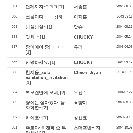
언제까지~?ㅋㅋ
[1]
서종훈
361
2004.06.08
선물이다 ㅡ.ㅡ;
[5]
이지훈
360
2003.09.11
넘실넘실~
[1]
맛슈
359
2004.08.27
잇힝~*
[1]
CHUCKY
358
2004.05.24
짱이에여 짱!ㅋㅋㅋ
유리
357
2003.04.06
[1]
안녕하세요.
[1]
CHUCKY
356
2004.04.17
천지윤_solo
Cheon, Jiyun
355
2010.11.28
exhibition_invitation
[1]
ㅋ오랜만에 오네,
[2]
우진,'
354
2004.07.22
량이는 살아있다..움
★량이
353
2003.08.09
화화홧~
[2]
하이호~
[1]
성신효
352
2008.04.10
주로야~!! 전화 좀 부
스머프반바지
351
2004.10.09
탁해~!
[1]