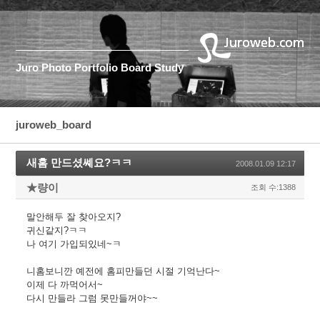
Juro
Photo
Portfolio
Board
Study
juroweb_board
새홈 만드셨쎼요?ㅋㅋ
2008.01.09 12:17
★량이
조회 수:1388
말안해두 잘 찾아오지?
귀신같지?ㅋㅋ
나 여기 가입되있네~ㅋ
니홈보니깐 예전에 홈피만들던 시절 기억난다~
이제 다 까먹어서~
다시 만들라 그럼 못만들꺼야~~