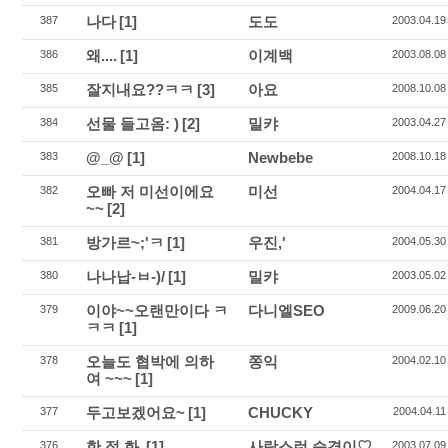
나다
[1]
도도
387
2003.04.19
왜....
[1]
이계백
386
2003.08.08
잘지내요??ㅋㅋ
[3]
아요
385
2008.10.08
선물 들고옴: )
[2]
밀캬
384
2003.04.27
@_@
[1]
Newbebe
383
2008.10.18
오빠 저 미선이에요
미선
382
2004.04.17
~~
[2]
방가르~;'ㅋ
[1]
우진,'
381
2004.05.30
나나납-ㅂ-)/
[1]
밀캬
380
2003.05.02
이야~~오랜만이다 ㅋ
다니엘SEO
379
2009.06.20
ㅋㅋ
[1]
오늘도 협박에 의하
쫑익
378
2004.02.10
여 ~~~
[1]
두고보겠어요~
[1]
CHUCKY
377
2004.04.11
한.정.화.
[1]
사랑스런 승경이♡
376
2003.07.09