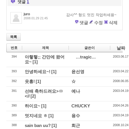
댓글
1
k
juro
감사^^ 형도 멋진 작업하세용~
2008.01.29 21:45
댓글
수정
삭제
목록
날짜
번호
제목
글쓴이
아햏햏;; 간만에 왔어
…tragic…
394
2003.06.17
요~
[1]
안녕하세요~!
[1]
윤선영
393
2003.04.22
읏흥!
[1]
☆
392
2008.06.05
선배 축하드려요>ㅁ
예나
391
2003.04.19
<//
[2]
하이요~
[1]
CHUCKY
390
2004.04.26
멋지네요 ㅎ
[1]
용수
389
2003.04.19
sain ban uu?
[1]
희근
388
2008.10.24