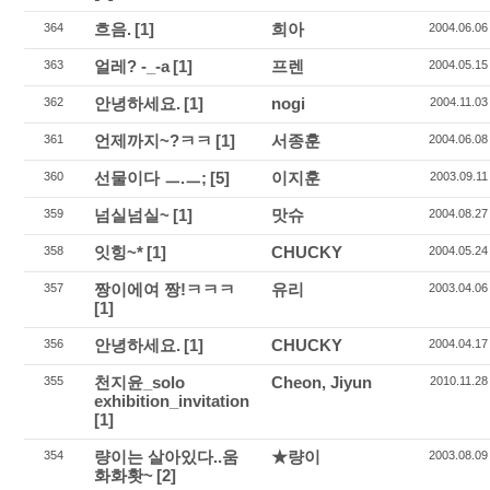
흐음.
[1]
희아
364
2004.06.06
얼레? -_-a
[1]
프렌
363
2004.05.15
안녕하세요.
[1]
nogi
362
2004.11.03
언제까지~?ㅋㅋ
[1]
서종훈
361
2004.06.08
선물이다 ㅡ.ㅡ;
[5]
이지훈
360
2003.09.11
넘실넘실~
[1]
맛슈
359
2004.08.27
잇힝~*
[1]
CHUCKY
358
2004.05.24
짱이에여 짱!ㅋㅋㅋ
유리
357
2003.04.06
[1]
안녕하세요.
[1]
CHUCKY
356
2004.04.17
천지윤_solo
Cheon, Jiyun
355
2010.11.28
exhibition_invitation
[1]
량이는 살아있다..움
★량이
354
2003.08.09
화화홧~
[2]