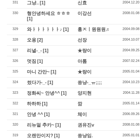
그냥..
[1]
신효
331
2004.12.20
형안녕하세요 ㅎㅎㅎ
이강선
330
2008.01.08
[1]
와ㅏㅏㅏㅏㅏㅏ♪
[1]
홍ㅈㅣ원원원♬
329
2004.09.08
오옹
[2]
선장
328
2004.10.07
리녈-_-
[1]
★량이
327
2004.09.25
멋짐
[1]
아톰
326
2007.02.24
마니 간만~
[1]
★량이
325
2005.01.04
썼다가-_-
[1]
쏭냥-_ㅠ;;;;
324
2004.10.23
정화씨~ 안녕^^
[1]
양지현
323
2004.11.28
하하하
[1]
깜
322
2005.01.14
안녕 ^^
[1]
체이
321
2006.09.26
리뉴얼 추카~
[1]
권유진v
320
2008.01.08
오랜만이지?
[1]
쏭냥임.
319
2005.01.01