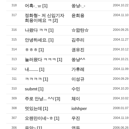
어흑-_ㅠ
[1]
쏭냥-_-
318
2004.10.22
정화형~ 저 신입기자
윤희용
317
2004.11.10
희용이에요 ㅋ
[2]
나왔다 ㅋㅋ
[1]
☆깜탄☆
316
2004.09.25
안녕하세요.
[1]
김주리
315
2004.11.27
ㅎㅎㅎ
[1]
권유진
314
2004.10.12
놀러왔다 ㅋㅋㅋ
[1]
쏭냥^^
313
2004.10.21
내........
[1]
가후레
312
2004.11.09
ㅋㅋㅋㅋ
[1]
이성규
311
2004.09.29
submt
[1]
수민
310
2004.10.20
주로 안냥... ^^/
[3]
체이
309
2004.10.02
멋있는데
[1]
iohhper
308
2008.01.07
오랜만이네~ㅎ
[1]
우진
307
2004.11.19
우앙~
[1]
연두
306
2006.06.26