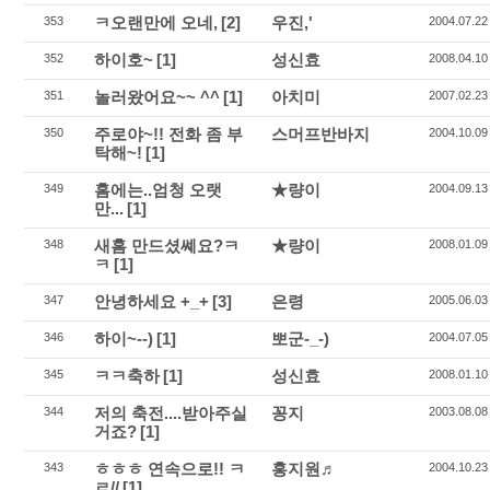
ㅋ오랜만에 오네,
[2]
우진,'
353
2004.07.22
하이호~
[1]
성신효
352
2008.04.10
놀러왔어요~~ ^^
[1]
아치미
351
2007.02.23
주로야~!! 전화 좀 부
스머프반바지
350
2004.10.09
탁해~!
[1]
홈에는..엄청 오랫
★량이
349
2004.09.13
만...
[1]
새홈 만드셨쎼요?ㅋ
★량이
348
2008.01.09
ㅋ
[1]
안녕하세요 +_+
[3]
은령
347
2005.06.03
하이~--)
[1]
뽀군-_-)
346
2004.07.05
ㅋㅋ축하
[1]
성신효
345
2008.01.10
저의 축전....받아주실
꽁지
344
2003.08.08
거죠?
[1]
ㅎㅎㅎ 연속으로!! ㅋ
홍지원♬
343
2004.10.23
ㄹ//
[1]