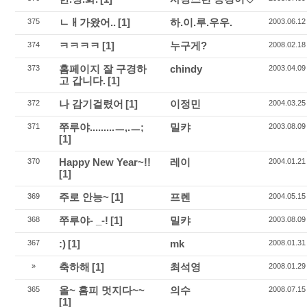
ㄴㅐ가왔어..
[1]
하.이.루.우우.
375
2003.06.12
ㅋㅋㅋㅋ
[1]
누구게?
374
2008.02.18
홈페이지 잘 구경하
chindy
373
2003.04.09
고 갑니다.
[1]
나 감기걸렸어
[1]
이정민
372
2004.03.25
쭈루야.........ㅡ,.ㅡ;
밀캬
371
2003.08.09
[1]
Happy New Year~!!
레이
370
2004.01.21
[1]
주로 안능~
[1]
프렌
369
2004.05.15
쭈루야- _-!
[1]
밀캬
368
2003.08.09
:)
[1]
mk
367
2008.01.31
축하해
[1]
최석영
»
2008.01.29
올~ 홈피 멋지다~~
의수
365
2008.07.15
[1]