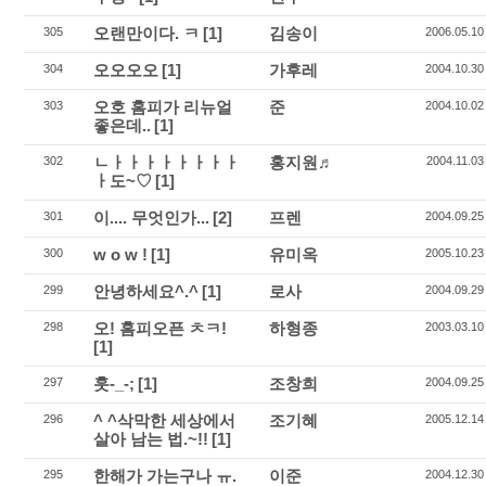
오랜만이다. ㅋ
[1]
김송이
305
2006.05.10
오오오오
[1]
가후레
304
2004.10.30
오호 홈피가 리뉴얼
준
303
2004.10.02
좋은데..
[1]
ㄴㅏㅏㅏㅏㅏㅏㅏㅏ
홍지원♬
302
2004.11.03
ㅏ도~♡
[1]
이.... 무엇인가...
[2]
프렌
301
2004.09.25
w o w !
[1]
유미옥
300
2005.10.23
안녕하세요^.^
[1]
로사
299
2004.09.29
오! 홈피오픈 ㅊㅋ!
하형종
298
2003.03.10
[1]
훗-_-;
[1]
조창희
297
2004.09.25
^ ^삭막한 세상에서
조기혜
296
2005.12.14
살아 남는 법.~!!
[1]
한해가 가는구나 ㅠ.
이준
295
2004.12.30