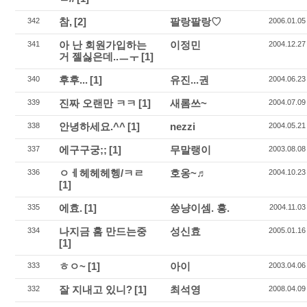
참,
[2]
팔랑팔랑♡
342
2006.01.05
아 난 회원가입하는
이정민
341
2004.12.27
거 젤싫은데..ㅡㅜ
[1]
후후...
[1]
유진...권
340
2004.06.23
진짜 오랜만 ㅋㅋ
[1]
새롬쓰~
339
2004.07.09
안녕하세요.^^
[1]
nezzi
338
2004.05.21
에구구궁;;
[1]
무말랭이
337
2003.08.08
ㅇㅔ헤헤헤헹/ㅋㄹ
호옹~♬
336
2004.10.23
[1]
에효.
[1]
쏭냥이셈. 흥.
335
2004.11.03
나지금 홈 만드는중
성신효
334
2005.01.16
[1]
ㅎㅇ~
[1]
아이
333
2003.04.06
잘 지내고 있니?
[1]
최석영
332
2008.04.09