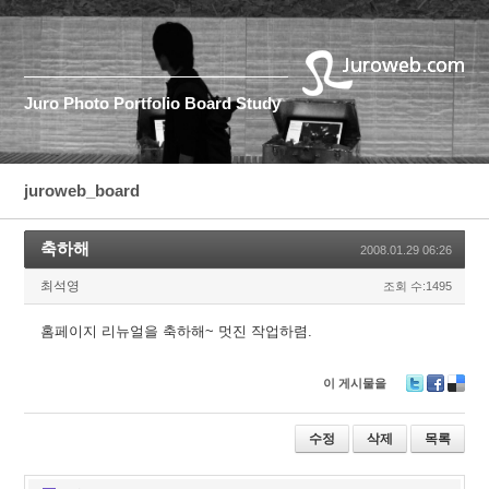
Juro
Photo
Portfolio
Board
Study
juroweb_board
축하해
2008.01.29 06:26
최석영
조회 수:1495
홈페이지 리뉴얼을 축하해~ 멋진 작업하렴.
이 게시물을
T
F
D
wi
ac
eli
tt
e
ci
수정
삭제
목록
er
b
o
o
u
o
s