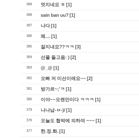
멋지네요 ㅎ
[1]
389
sain ban uu?
[1]
388
나다
[1]
387
왜....
[1]
386
잘지내요??ㅋㅋ
[3]
385
선물 들고옴: )
[2]
384
@_@
[1]
383
오빠 저 미선이에요~~
[2]
382
방가르~;'ㅋ
[1]
381
이야~~오랜만이다 ㅋㅋㅋ
[1]
380
나나납-ㅂ-)/
[1]
379
오늘도 협박에 의하여 ~~~
[1]
378
한.정.화.
[1]
377