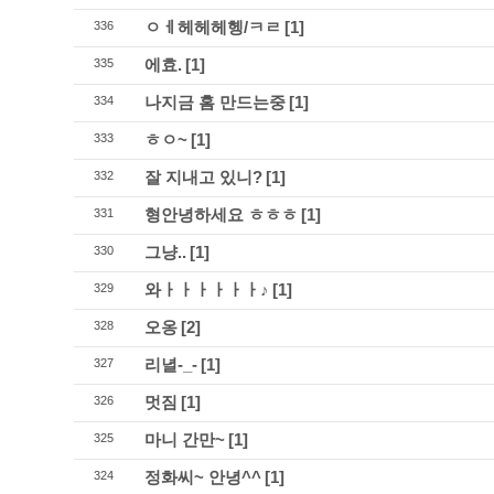
ㅇㅔ헤헤헤헹/ㅋㄹ
[1]
336
에효.
[1]
335
나지금 홈 만드는중
[1]
334
ㅎㅇ~
[1]
333
잘 지내고 있니?
[1]
332
형안녕하세요 ㅎㅎㅎ
[1]
331
그냥..
[1]
330
와ㅏㅏㅏㅏㅏㅏ♪
[1]
329
오옹
[2]
328
리녈-_-
[1]
327
멋짐
[1]
326
마니 간만~
[1]
325
정화씨~ 안녕^^
[1]
324