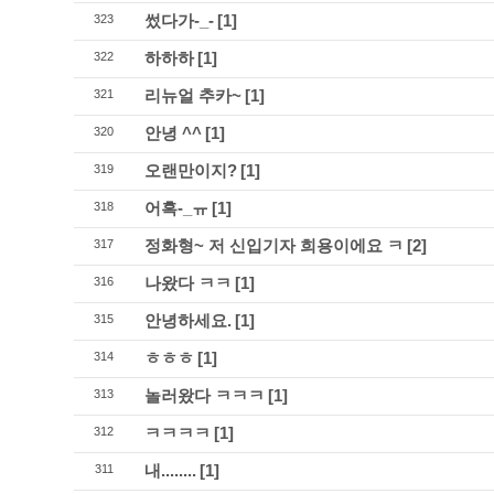
썼다가-_-
[1]
323
하하하
[1]
322
리뉴얼 추카~
[1]
321
안녕 ^^
[1]
320
오랜만이지?
[1]
319
어흑-_ㅠ
[1]
318
정화형~ 저 신입기자 희용이에요 ㅋ
[2]
317
나왔다 ㅋㅋ
[1]
316
안녕하세요.
[1]
315
ㅎㅎㅎ
[1]
314
놀러왔다 ㅋㅋㅋ
[1]
313
ㅋㅋㅋㅋ
[1]
312
내........
[1]
311