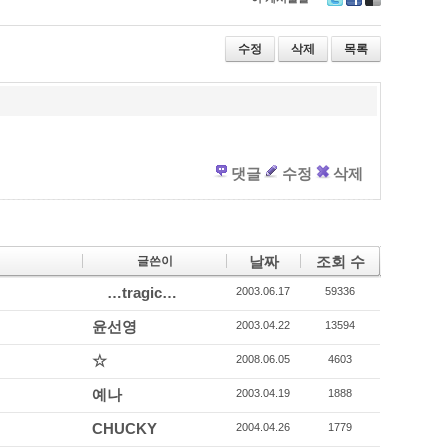
T
F
D
wi
ac
eli
tt
e
ci
수정
삭제
목록
er
b
o
o
u
o
s
k
댓글
수정
삭제
날짜
조회 수
글쓴이
…tragic…
2003.06.17
59336
윤선영
2003.04.22
13594
☆
2008.06.05
4603
예나
2003.04.19
1888
CHUCKY
2004.04.26
1779