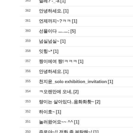
얼레? -_-a
[1]
363
안녕하세요.
[1]
362
언제까지~?ㅋㅋ
[1]
361
선물이다 ㅡ.ㅡ;
[5]
360
넘실넘실~
[1]
359
잇힝~*
[1]
358
짱이에여 짱!ㅋㅋㅋ
[1]
357
안녕하세요.
[1]
356
천지윤_solo exhibition_invitation
[1]
355
ㅋ오랜만에 오네,
[2]
354
량이는 살아있다..움화화홧~
[2]
353
하이호~
[1]
352
놀러왔어요~~ ^^
[1]
351
주로야~!! 전화 좀 부탁해~!
[1]
350