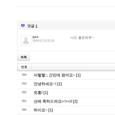
댓글
1
juro
너도 좋은하루~
2004.07.13 21:24
목록
번호
아햏햏;; 간만에 왔어요~
[1]
394
안녕하세요~!
[1]
393
읏흥!
[1]
392
선배 축하드려요>ㅁ<//
[2]
391
하이요~
[1]
390