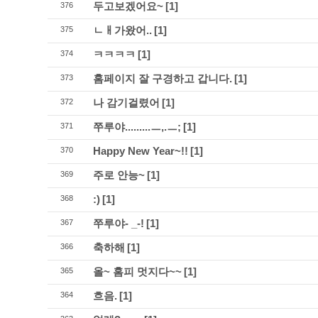
두고보겠어요~
[1]
376
ㄴㅐ가왔어..
[1]
375
ㅋㅋㅋㅋ
[1]
374
홈페이지 잘 구경하고 갑니다.
[1]
373
나 감기걸렸어
[1]
372
쭈루야.........ㅡ,.ㅡ;
[1]
371
Happy New Year~!!
[1]
370
주로 안능~
[1]
369
:)
[1]
368
쭈루야- _-!
[1]
367
축하해
[1]
366
올~ 홈피 멋지다~~
[1]
365
흐음.
[1]
364