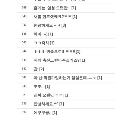
홈에는..엄청 오랫만...
[1]
349
새홈 만드셨쎼요?ㅋㅋ
[1]
348
안녕하세요 +_+
[3]
347
하이~--)
[1]
346
ㅋㅋ축하
[1]
345
ㅎㅎㅎ 연속으로!! ㅋㄹ//
[1]
344
저의 축전....받아주실거죠?
[1]
343
참,
[2]
342
아 난 회원가입하는거 젤싫은데..ㅡㅜ
[1]
341
후후...
[1]
340
진짜 오랜만 ㅋㅋ
[1]
»
안녕하세요.^^
[1]
338
에구구궁;;
[1]
337