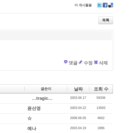
이 게시물을
T
F
D
wi
ac
eli
tt
e
ci
목록
er
b
o
o
u
o
s
k
댓글
수정
삭제
날짜
조회 수
글쓴이
…tragic…
2003.06.17
59336
윤선영
2003.04.22
13593
☆
2008.06.05
4602
예나
2003.04.19
1886