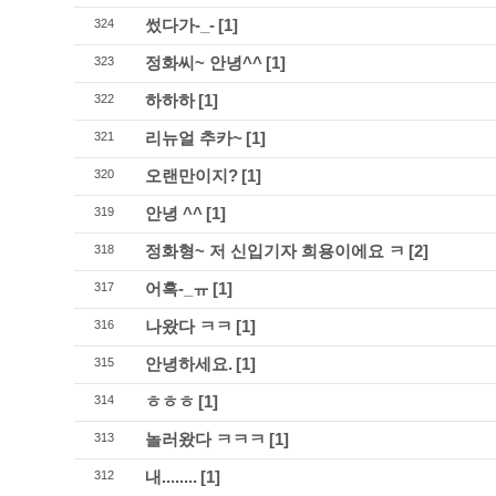
썼다가-_-
[1]
324
정화씨~ 안녕^^
[1]
323
하하하
[1]
322
리뉴얼 추카~
[1]
321
오랜만이지?
[1]
320
안녕 ^^
[1]
319
정화형~ 저 신입기자 희용이에요 ㅋ
[2]
318
어흑-_ㅠ
[1]
317
나왔다 ㅋㅋ
[1]
316
안녕하세요.
[1]
315
ㅎㅎㅎ
[1]
314
놀러왔다 ㅋㅋㅋ
[1]
313
내........
[1]
312