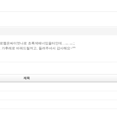
로웹온싸이엿나로 초록색배너있을터인데...ㅡ.ㅡ;;
; 가후레로 바꿔드릴꺼고, 들려주셔서 감사해요~^^
제목