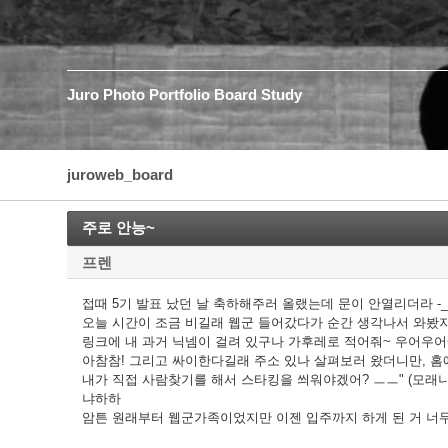
Juro
Photo
Portfolio
Board
Study
juroweb_board
주로 안능~
프렌
접때 5기 발표 났던 날 축하해주러 올랬는데 문이 안열리더라 -_
오늘 시간이 조금 비길래 웹군 들어갔다가 순간 생각나서 와봤지
링크에 내 과거 닉넴이 걸려 있구나 가후레로 적어줘~ 우어우어
아참참! 그리고 싸이한다길래 주소 있나 살펴보러 왔더니만, 홈
내가 직접 사람찾기를 해서 스타킹을 씌워야겠어? ㅡㅡ" (모래니
냐하하
암튼 원래부터 웹군가족이었지만 이젠 입주까지 하게 된 거 너무 