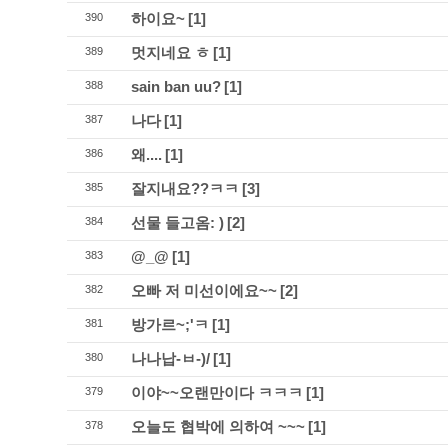
하이요~
[1]
390
멋지네요 ㅎ
[1]
389
sain ban uu?
[1]
388
나다
[1]
387
왜....
[1]
386
잘지내요??ㅋㅋ
[3]
385
선물 들고옴: )
[2]
384
@_@
[1]
383
오빠 저 미선이에요~~
[2]
382
방가르~;'ㅋ
[1]
381
나나납-ㅂ-)/
[1]
380
이야~~오랜만이다 ㅋㅋㅋ
[1]
379
오늘도 협박에 의하여 ~~~
[1]
378