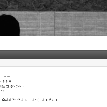
-
~ ㅎㅎ
~ 히히히
에는 안적혀 있네?
~)
축하하구~ 주말 잘 보내~ (근데 비온다;)