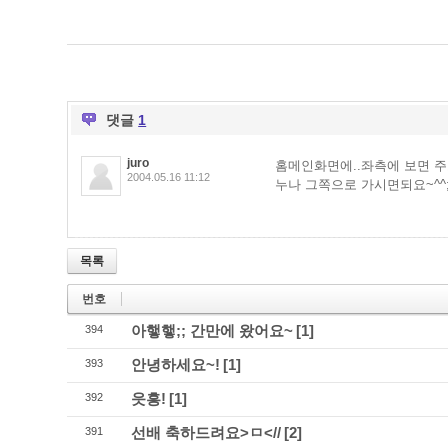
댓글
1
juro
홈메인화면에..좌측에 보면 주
2004.05.16 11:12
누나 그쪽으로 가시면되요~^^
목록
번호
아햏햏;; 간만에 왔어요~
[1]
394
안녕하세요~!
[1]
393
읏흥!
[1]
392
선배 축하드려요>ㅁ<//
[2]
391