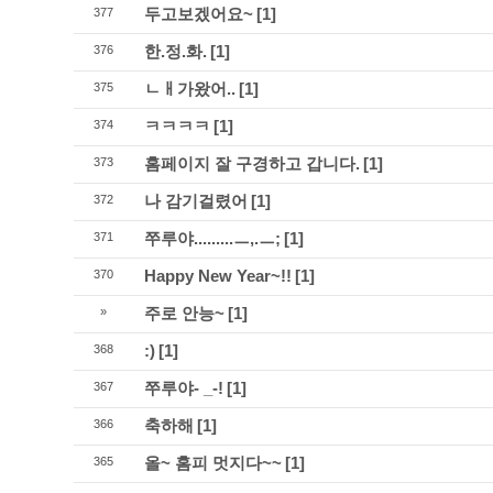
두고보겠어요~
[1]
377
한.정.화.
[1]
376
ㄴㅐ가왔어..
[1]
375
ㅋㅋㅋㅋ
[1]
374
홈페이지 잘 구경하고 갑니다.
[1]
373
나 감기걸렸어
[1]
372
쭈루야.........ㅡ,.ㅡ;
[1]
371
Happy New Year~!!
[1]
370
주로 안능~
[1]
»
:)
[1]
368
쭈루야- _-!
[1]
367
축하해
[1]
366
올~ 홈피 멋지다~~
[1]
365