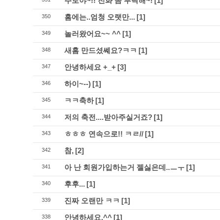
주로야~!! 전화 좀 부탁해~!
[1]
홈에는..엄청 오랫만...
[1]
350
놀러왔어요~~ ^^
[1]
349
새홈 만드셨쎼요?ㅋㅋ
[1]
348
안녕하세요 +_+
[3]
347
하이~--)
[1]
346
ㅋㅋ축하
[1]
345
저의 축전....받아주실거죠?
[1]
344
ㅎㅎㅎ 연속으로!! ㅋㄹ//
[1]
343
참,
[2]
342
아 난 회원가입하는거 젤싫은데..ㅡㅜ
[1]
341
후후...
[1]
340
진짜 오랜만 ㅋㅋ
[1]
339
안녕하세요.^^
[1]
338