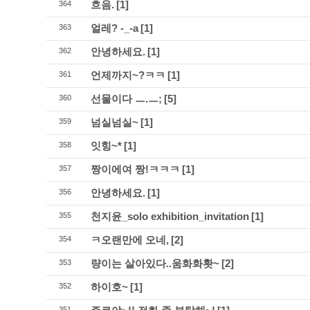
흐음.
[1]
364
얼레? -_-a
[1]
363
안녕하세요.
[1]
362
언제까지~?ㅋㅋ
[1]
361
선물이다 ㅡ.ㅡ;
[5]
360
넘실넘실~
[1]
359
잇힝~*
[1]
358
짱이에여 짱!ㅋㅋㅋ
[1]
357
안녕하세요.
[1]
356
천지윤_solo exhibition_invitation
[1]
355
ㅋ오랜만에 오네,
[2]
354
량이는 살아있다..움화화홧~
[2]
353
하이호~
[1]
352
351