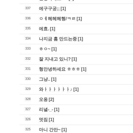
에구구궁;;
[1]
337
ㅇㅔ헤헤헤헹/ㅋㄹ
[1]
336
에효.
[1]
335
나지금 홈 만드는중
[1]
334
ㅎㅇ~
[1]
333
잘 지내고 있니?
[1]
332
형안녕하세요 ㅎㅎㅎ
[1]
331
그냥..
[1]
330
와ㅏㅏㅏㅏㅏㅏ♪
[1]
329
오옹
[2]
328
리녈-_-
[1]
327
멋짐
[1]
326
마니 간만~
[1]
325