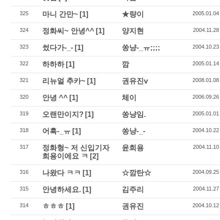
마니 간만~
[1]
★량이
325
2005.01.04
정화씨~ 안녕^^
[1]
양지현
324
2004.11.28
썼다가-_-
[1]
쏭냥-_ㅠ;;;;
323
2004.10.23
하하하
[1]
깜
322
2005.01.14
리뉴얼 추카~
[1]
권유진v
321
2008.01.08
안녕 ^^
[1]
체이
320
2006.09.26
오랜만이지?
[1]
쏭냥임.
319
2005.01.01
어흑-_ㅠ
[1]
쏭냥-_-
318
2004.10.22
정화형~ 저 신입기자
윤희용
317
2004.11.10
희용이에요 ㅋ
[2]
나왔다 ㅋㅋ
[1]
☆깜탄☆
316
2004.09.25
안녕하세요.
[1]
김주리
315
2004.11.27
ㅎㅎㅎ
[1]
권유진
314
2004.10.12