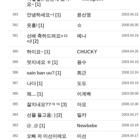
요~
[1]
안녕하세요~!
[1]
윤선영
393
2003.04.22
읏흥!
[1]
☆
392
2008.06.05
선배 축하드려요>ㅁ
예나
391
2003.04.19
<//
[2]
하이요~
[1]
CHUCKY
390
2004.04.26
멋지네요 ㅎ
[1]
용수
389
2003.04.19
sain ban uu?
[1]
희근
388
2008.10.24
나다
[1]
도도
387
2003.04.19
왜....
[1]
이계백
386
2003.08.08
잘지내요??ㅋㅋ
[3]
아요
385
2008.10.08
선물 들고옴: )
[2]
밀캬
384
2003.04.27
@_@
[1]
Newbebe
383
2008.10.18
오빠 저 미선이에요
미선
382
2004.04.17