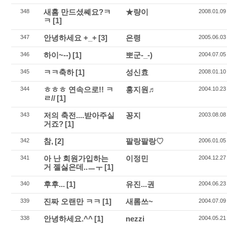
새홈 만드셨쎼요?ㅋ
★량이
348
2008.01.09
ㅋ
[1]
안녕하세요 +_+
[3]
은령
347
2005.06.03
하이~--)
[1]
뽀군-_-)
346
2004.07.05
ㅋㅋ축하
[1]
성신효
345
2008.01.10
ㅎㅎㅎ 연속으로!! ㅋ
홍지원♬
344
2004.10.23
ㄹ//
[1]
저의 축전....받아주실
꽁지
343
2003.08.08
거죠?
[1]
참,
[2]
팔랑팔랑♡
342
2006.01.05
아 난 회원가입하는
이정민
341
2004.12.27
거 젤싫은데..ㅡㅜ
[1]
후후...
[1]
유진...권
340
2004.06.23
진짜 오랜만 ㅋㅋ
[1]
새롬쓰~
339
2004.07.09
안녕하세요.^^
[1]
nezzi
338
2004.05.21