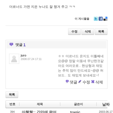
더르너드 가면 지은 누나도 잘 챙겨 주고 ㅋㅋ
이 게시물을
T
F
D
wi
ac
eli
tt
e
ci
수정
삭제
목록
er
b
o
o
u
o
s
댓글
1
k
juro
ㅎㅎ 더르너드 온지도 이틀째네
2008.07.24 17:11
요@@ 정말 이동네 무난한것같
아요 여러모로.. 현상형과 재밌
는 추억 많이 만드세요~@@ 허
브드.. 도 재밌게 보내세요~!
댓글
수정
삭제
목록
날짜
번호
제목
글쓴이
아햏햏;; 간만에 왔어
…tragic…
394
2003.06.17