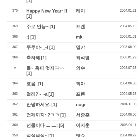
[1]
Happy New Year~!!
레이
370
2004.01.21
[1]
주로 안능~
[1]
프렌
369
2004.05.15
:)
[1]
mk
368
2008.01.31
쭈루야- _-!
[1]
밀캬
367
2003.08.09
축하해
[1]
최석영
366
2008.01.29
올~ 홈피 멋지다~~
의수
»
2008.07.15
[1]
흐음.
[1]
희아
364
2004.06.06
얼레? -_-a
[1]
프렌
363
2004.05.15
안녕하세요.
[1]
nogi
362
2004.11.03
언제까지~?ㅋㅋ
[1]
서종훈
361
2004.06.08
선물이다 ㅡ.ㅡ;
[5]
이지훈
360
2003.09.11
넘실넘실~
[1]
맛슈
359
2004.08.27