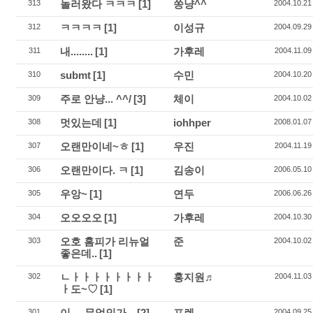
놀러왔다 ㅋㅋㅋ
[1]
쏭냥^^
313
2004.10.21
ㅋㅋㅋㅋ
[1]
이성규
312
2004.09.29
내........
[1]
가후레
311
2004.11.09
submt
[1]
수민
310
2004.10.20
주로 안냥... ^^/
[3]
체이
309
2004.10.02
멋있는데
[1]
iohhper
308
2008.01.07
오랜만이네~ㅎ
[1]
우진
307
2004.11.19
오랜만이다. ㅋ
[1]
김송이
306
2006.05.10
우앙~
[1]
연두
305
2006.06.26
오오오오
[1]
가후레
304
2004.10.30
오호 홈피가 리뉴얼
준
303
2004.10.02
좋은데..
[1]
ㄴㅏㅏㅏㅏㅏㅏㅏㅏ
홍지원♬
302
2004.11.03
ㅏ도~♡
[1]
이.... 무엇인가...
[2]
프렌
301
2004.09.25