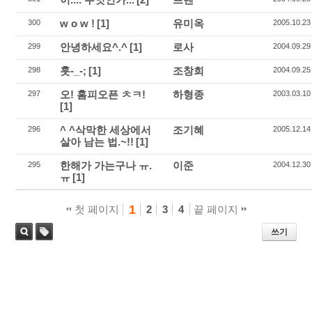
w o w !
[1]
유미옥
300
2005.10.23
안녕하세요^.^
[1]
로사
299
2004.09.29
훗-_-;
[1]
조창희
298
2004.09.25
오! 홈피오픈 ㅊㅋ!
하형종
297
2003.03.10
[1]
^ ^삭막한 세상에서
조기혜
296
2005.12.14
살아 남는 법.~!!
[1]
한해가 가는구나 ㅠ.
이준
295
2004.12.30
ㅠ
[1]
1
첫 페이지
2
3
4
끝 페이지
쓰기
태
검색
그