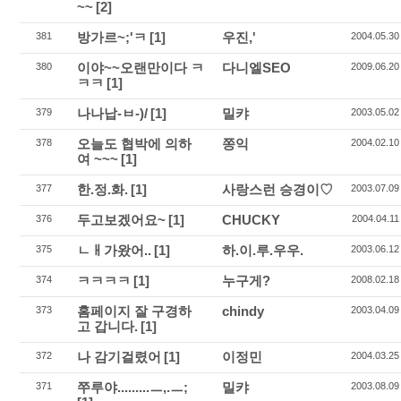
~~
[2]
방가르~;'ㅋ
[1]
우진,'
381
2004.05.30
이야~~오랜만이다 ㅋ
다니엘SEO
380
2009.06.20
ㅋㅋ
[1]
나나납-ㅂ-)/
[1]
밀캬
379
2003.05.02
오늘도 협박에 의하
쫑익
378
2004.02.10
여 ~~~
[1]
한.정.화.
[1]
사랑스런 승경이♡
377
2003.07.09
두고보겠어요~
[1]
CHUCKY
376
2004.04.11
ㄴㅐ가왔어..
[1]
하.이.루.우우.
375
2003.06.12
ㅋㅋㅋㅋ
[1]
누구게?
374
2008.02.18
홈페이지 잘 구경하
chindy
373
2003.04.09
고 갑니다.
[1]
나 감기걸렸어
[1]
이정민
372
2004.03.25
쭈루야.........ㅡ,.ㅡ;
밀캬
371
2003.08.09