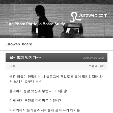
Juro
Photo
Portfolio
Board
Study
juroweb_board
올~ 홈피 멋지다~~
2008.07.15 22:58
의수
조회 수:1489
생전 리플이 안달리는 내 블로그에 왠일로 리플이 달려있길래 와
서 보니 너였구나 ㅎㅎ
홈페이지 정말 멋진데 부럽다 ㅋㅋ@.@
이제 현지 훈련도 마지막주 이겠네?
마지막까지 동기들과 사이좋게 잘 마무리 하기를...