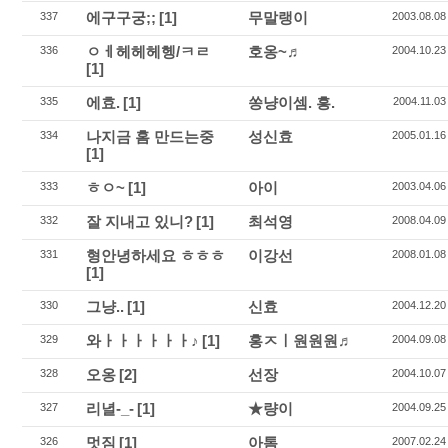
에구구궁;;
[1]
무말랭이
337
2003.08.08
ㅇㅔ헤헤헤헹/ㅋㄹ
호옹~♬
336
2004.10.23
[1]
에효.
[1]
쏭냥이셈. 흥.
335
2004.11.03
나지금 홈 만드는중
성신효
334
2005.01.16
[1]
ㅎㅇ~
[1]
아이
333
2003.04.06
잘 지내고 있니?
[1]
최석영
332
2008.04.09
형안녕하세요 ㅎㅎㅎ
이강선
331
2008.01.08
[1]
그냥..
[1]
신효
330
2004.12.20
와ㅏㅏㅏㅏㅏㅏ♪
[1]
홍ㅈㅣ원원원♬
329
2004.09.08
오옹
[2]
선장
328
2004.10.07
리녈-_-
[1]
★량이
327
2004.09.25
멋짐
[1]
아톰
326
2007.02.24