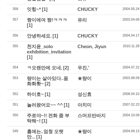
잇힝~*
[1]
CHUCKY
358
2004.05.24
짱이에여 짱!ㅋㅋㅋ
유리
357
2003.04.06
[1]
안녕하세요.
[1]
CHUCKY
356
2004.04.17
천지윤_solo
Cheon, Jiyun
355
2010.11.28
exhibition_invitation
[1]
ㅋ오랜만에 오네,
[2]
우진,'
354
2004.07.22
량이는 살아있다..움
★량이
353
2003.08.09
화화홧~
[2]
하이호~
[1]
성신효
352
2008.04.10
놀러왔어요~~ ^^
[1]
아치미
351
2007.02.23
주로야~!! 전화 좀 부
스머프반바지
350
2004.10.09
탁해~!
[1]
홈에는..엄청 오랫
★량이
349
2004.09.13
만...
[1]