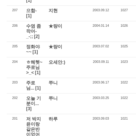
[1]
으함-
지현
207
2003.09.12
1027
[1]
수염 좀
★량이
206
2004.01.14
1026
깍어-
_-;;
[2]
정화야
★량이
205
2003.07.02
1025
~~
[1]
ㅎ헤헷~
오세안:)
204
2003.09.11
1023
주로님
>_<
[1]
주로
쭈니
203
2003.06.17
1022
님...
[1]
오늘 기
쭈니
202
2003.03.25
1022
분이...
[3]
저 박지
하루
201
2003.09.03
1021
윤이랑
같은반
이었어