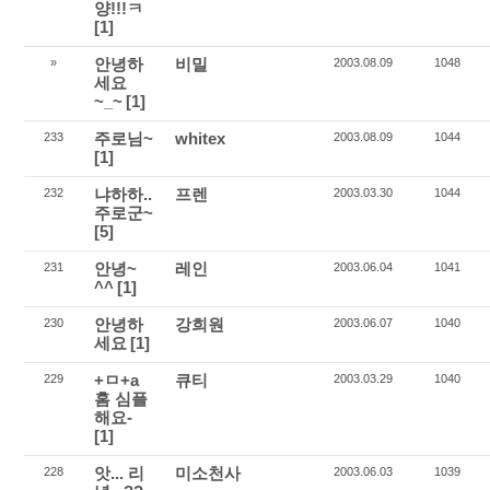
양!!!ㅋ
[1]
안녕하
비밀
»
2003.08.09
1048
세요
~_~
[1]
주로님~
whitex
233
2003.08.09
1044
[1]
냐하하..
프렌
232
2003.03.30
1044
주로군~
[5]
안녕~
레인
231
2003.06.04
1041
^^
[1]
안녕하
강희원
230
2003.06.07
1040
세요
[1]
+ㅁ+a
큐티
229
2003.03.29
1040
홈 심플
해요-
[1]
앗... 리
미소천사
228
2003.06.03
1039