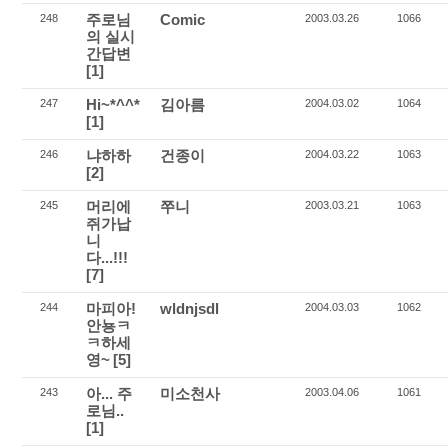
주로님
Comic
248
2003.03.26
1066
의 실시
간답변
[1]
Hi~*^^*
김아름
247
2004.03.02
1064
[1]
냐하하
건종이
246
2004.03.22
1063
[2]
머리에
쭈니
245
2003.03.21
1063
쥐가납
니
다...!!!
[7]
마피아!
wldnjsdl
244
2004.03.03
1062
안뇽ㅋ
ㅋ하세
영~
[5]
아... 주
미소천사
243
2003.04.06
1061
로님..
[1]