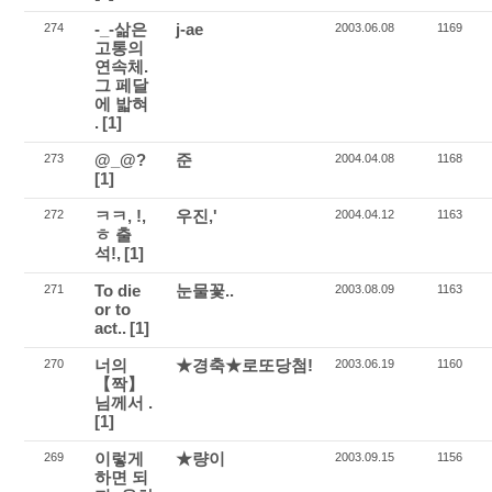
-_-삶은
j-ae
274
2003.06.08
1169
고통의
연속체.
그 페달
에 밟혀
.
[1]
@_@?
준
273
2004.04.08
1168
[1]
ㅋㅋ, !,
우진,'
272
2004.04.12
1163
ㅎ 출
석!,
[1]
To die
눈물꽃..
271
2003.08.09
1163
or to
act..
[1]
너의
★경축★로또당첨!
270
2003.06.19
1160
【짝】
님께서 .
[1]
이렇게
★량이
269
2003.09.15
1156
하면 되