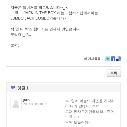
지금은 햄버거를 먹고있습니다~_~;;
-_-!!!.....JACK IN THE BOX 라는-_-햄버거집에서파는
JUMBO JACK COMBO먹습니다`-`;
잭 인 더 박스 햄버거는 언제나 맛잇습니다~
부럽죠-_-?;;;
쿨럭;
이 게시물을
T
F
D
wi
ac
eli
tt
e
ci
목록
er
b
o
o
u
o
s
댓글
1
k
juro
부..럽네 이놈~! 내년을 기다려
2003.08.09 10:07
라 내가 갈테니..ㅎㅎ
그때 안사주기만해봐라...쥬거
~!!!!ㅋㅋ
담에 또놀러와~