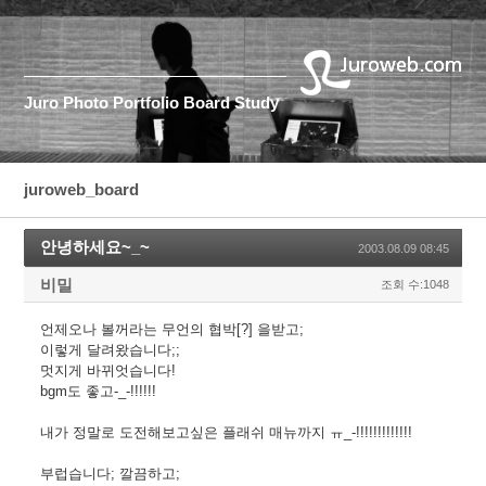
Juro
Photo
Portfolio
Board
Study
juroweb_board
안녕하세요~_~
2003.08.09 08:45
비밀
조회 수:1048
언제오나 볼꺼라는 무언의 협박[?] 을받고;
이렇게 달려왔습니다;;
멋지게 바뀌엇습니다!
bgm도 좋고-_-!!!!!!
내가 정말로 도전해보고싶은 플래쉬 매뉴까지 ㅠ_-!!!!!!!!!!!!!
부럽습니다; 깔끔하고;