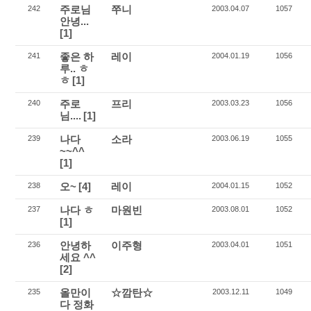
주로님
쭈니
242
2003.04.07
1057
안녕...
[1]
좋은 하
레이
241
2004.01.19
1056
루.. ㅎ
ㅎ
[1]
주로
프리
240
2003.03.23
1056
님....
[1]
나다
소라
239
2003.06.19
1055
~~^^
[1]
오~
[4]
레이
238
2004.01.15
1052
나다 ㅎ
마원빈
237
2003.08.01
1052
[1]
안녕하
이주형
236
2003.04.01
1051
세요 ^^
[2]
올만이
☆깜탄☆
235
2003.12.11
1049
다 정화