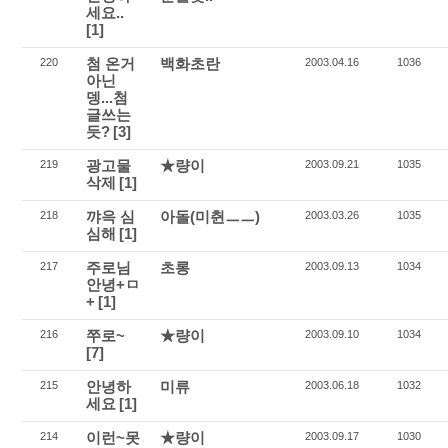
세요..
[1]
첨 온거
백화초란
220
2003.04.16
1036
아닌
뎅...첨
글쓰는
듯?
[3]
광고물
★량이
219
2003.09.21
1035
삭제
[1]
꺄윽 심
아돌(미췬ㅡㅡ)
218
2003.03.26
1035
심해
[1]
주로님
초롱
217
2003.09.13
1034
안녕+ㅁ
+
[1]
쭈로~
★량이
216
2003.09.10
1034
[7]
안녕하
미류
215
2003.06.18
1032
세요
[1]
이런~못
★량이
214
2003.09.17
1030