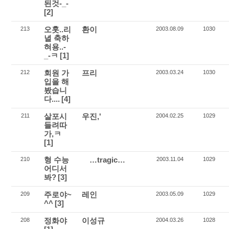
된것-_-
[2]
오훗..리
환이
213
2003.08.09
1030
녈 축하
혀용..-
_-ㅋ
[1]
회원 가
프리
212
2003.03.24
1030
입을 해
봤습니
다....
[4]
살포시
우진,'
211
2004.02.25
1029
들려따
가,ㅋ
[1]
형 수능
…tragic…
210
2003.11.04
1029
어디서
봐?
[3]
주로야~
레인
209
2003.05.09
1029
^^
[3]
정화야
이성규
208
2004.03.26
1028