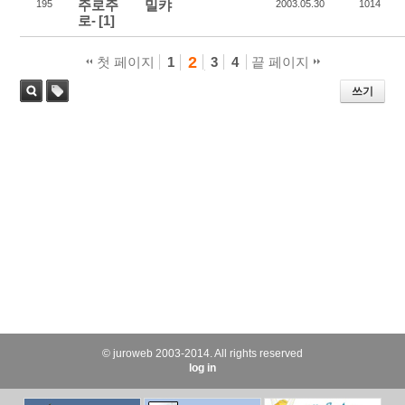
주로주
밀캬
195
2003.05.30
1014
로-
[1]
2
첫 페이지
1
3
4
끝 페이지
쓰기
태
검색
그
© juroweb 2003-2014. All rights reserved
log in