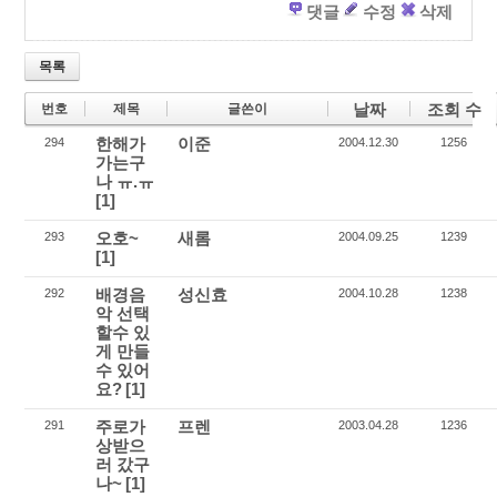
댓글
수정
삭제
목록
날짜
조회 수
번호
제목
글쓴이
한해가
이준
294
2004.12.30
1256
가는구
나 ㅠ.ㅠ
[1]
오호~
새롬
293
2004.09.25
1239
[1]
배경음
성신효
292
2004.10.28
1238
악 선택
할수 있
게 만들
수 있어
요?
[1]
주로가
프렌
291
2003.04.28
1236
상받으
러 갔구
나~
[1]