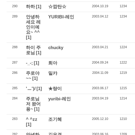
하하
[1]
☆깜탄☆
290
2004.10.19
1234
안녕하
YURIBI-레인
289
2003.04.12
1234
세요 레
인이예
요~ ^^
[1]
하이 주
chucky
288
2003.04.21
1224
로님
[1]
-_-;
[1]
희아
287
2004.09.24
1222
주로야
밀캬
286
2004.11.09
1219
~~
[1]
'ㅡ')/
[1]
★량이
285
2003.06.17
1215
주로님
yuribi-레인
284
2003.04.19
1214
저 왔어
용~
[1]
^ ^zz
조기혜
283
2005.12.10
1210
[1]
안녕하
김은경
282
2003.06.16
1209