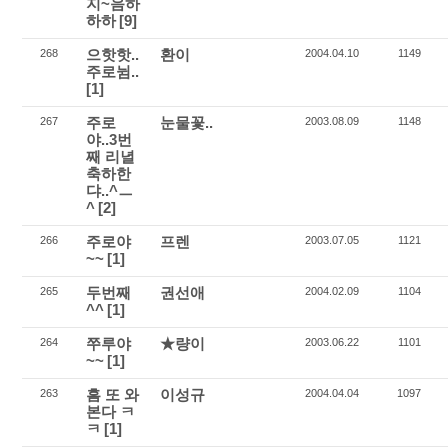
지~음하
하하
[9]
으핫핫..
환이
268
2004.04.10
1149
주로뉨..
[1]
주로
눈물꽃..
267
2003.08.09
1148
야..3번
째 리녈
축하한
댜..^ㅡ
^
[2]
주로야
프렌
266
2003.07.05
1121
~~
[1]
두번째
권선애
265
2004.02.09
1104
^^
[1]
쭈루야
★량이
264
2003.06.22
1101
~~
[1]
흠 또 와
이성규
263
2004.04.04
1097
본다 ㅋ
ㅋ
[1]