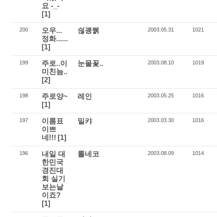
요 -_-
[1]
오우...
쉲괭줽
200
2003.05.31
1021
정화......
[1]
주로..이
눈물꽃..
199
2003.08.10
1019
미친늠..
[2]
주로양~
레인
198
2003.05.25
1016
[1]
이름표
밀캬
197
2003.03.30
1016
이쁘
네!!!
[1]
내일 대
톨네코
196
2003.08.09
1014
한민국
경진대
회 실기
보는날
이죠?
[1]