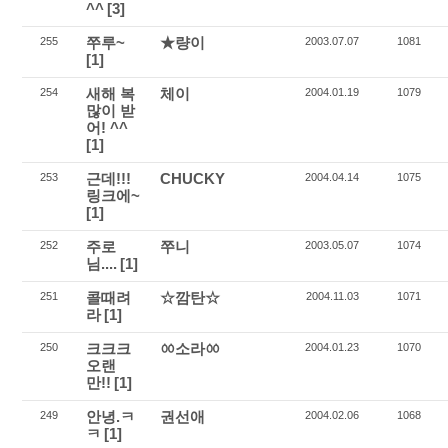
^^
[3]
쭈루~
★량이
255
2003.07.07
1081
[1]
새해 복
체이
254
2004.01.19
1079
많이 받
어! ^^
[1]
근데!!!
CHUCKY
253
2004.04.14
1075
링크에~
[1]
주로
쭈니
252
2003.05.07
1074
님....
[1]
콜때려
☆깜탄☆
251
2004.11.03
1071
라
[1]
크크크
ㆀ소라ㆀ
250
2004.01.23
1070
오랜
만!!
[1]
안녕.ㅋ
권선애
249
2004.02.06
1068
ㅋ
[1]