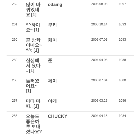
많이 바
odaing
262
2003.08.08
1097
뀌었네
요
[1]
^^하이
쿠키
261
2003.10.14
1093
요~
[1]
곧 방학
체이
260
2003.07.09
1093
이네요~
^^;
[1]
심심해
준
259
2004.04.06
1088
서 왔다
..
[1]
놀러왔
체이
258
2003.07.04
1088
어요~
[1]
마따 마
야게
257
2003.03.25
1086
따..
[1]
오늘도
CHUCKY
256
2004.04.13
1084
좋은하
루 보내
셨나요?