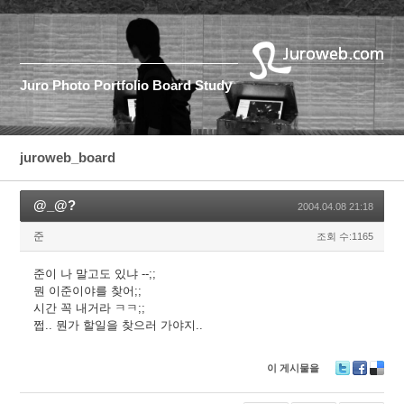
Juro
Photo
Portfolio
Board
Study
juroweb_board
@_@?
2004.04.08 21:18
준
조회 수:1165
준이 나 말고도 있냐 --;;
뭔 이준이야를 찾어;;
시간 꼭 내거라 ㅋㅋ;;
쩝.. 뭔가 할일을 찾으러 가야지..
이 게시물을
T
F
D
wi
ac
eli