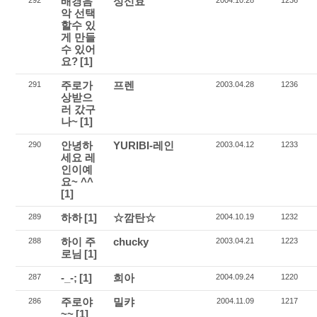
배경음
성신효
292
2004.10.28
1236
악 선택
할수 있
게 만들
수 있어
요?
[1]
주로가
프렌
291
2003.04.28
1236
상받으
러 갔구
나~
[1]
안녕하
YURIBI-레인
290
2003.04.12
1233
세요 레
인이예
요~ ^^
[1]
하하
[1]
☆깜탄☆
289
2004.10.19
1232
하이 주
chucky
288
2003.04.21
1223
로님
[1]
-_-;
[1]
희아
287
2004.09.24
1220
주로야
밀캬
286
2004.11.09
1217
~~
[1]