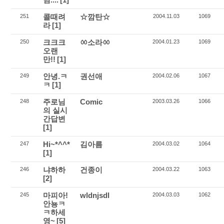
콜때려
☆깜탄☆
251
2004.11.03
1069
라
[1]
크크크
ㆀ소라ㆀ
250
2004.01.23
1069
오랜
만!!
[1]
안녕.ㅋ
권선애
249
2004.02.06
1067
ㅋ
[1]
주로님
Comic
248
2003.03.26
1066
의 실시
간답변
[1]
Hi~*^^*
김아름
247
2004.03.02
1064
[1]
냐하하
건종이
246
2004.03.22
1063
[2]
마피아!
wldnjsdl
245
2004.03.03
1062
안뇽ㅋ
ㅋ하세
영~
[5]