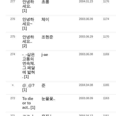
안녕하
초롱
277
2004.01.23
1176
세요.
[1]
안녕하
체이
276
2003.06.09
1174
세요~
[1]
안녕하
조현준
275
2003.06.29
1170
세요..
[2]
-_-삶은
j-ae
274
2003.06.08
1169
고통의
연속체.
그 페달
에 밟혀
.
[1]
@_@?
준
»
2004.04.08
1165
[1]
To die
눈물꽃..
272
2003.08.09
1163
or to
act..
[1]
271
2004.04.12
1161