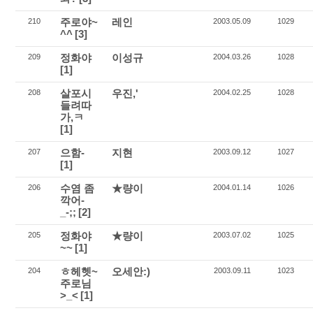
주로야~
레인
210
2003.05.09
1029
^^
[3]
정화야
이성규
209
2004.03.26
1028
[1]
살포시
우진,'
208
2004.02.25
1028
들려따
가,ㅋ
[1]
으함-
지현
207
2003.09.12
1027
[1]
수염 좀
★량이
206
2004.01.14
1026
깍어-
_-;;
[2]
정화야
★량이
205
2003.07.02
1025
~~
[1]
ㅎ헤헷~
오세안:)
204
2003.09.11
1023
주로님
>_<
[1]