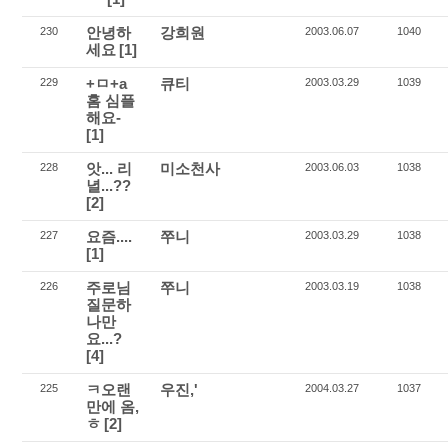
안녕하
강희원
230
2003.06.07
1040
세요
[1]
+ㅁ+a
큐티
229
2003.03.29
1039
홈 심플
해요-
[1]
앗... 리
미소천사
228
2003.06.03
1038
녈...??
[2]
요즘....
쭈니
227
2003.03.29
1038
[1]
주로님
쭈니
226
2003.03.19
1038
질문하
나만
요...?
[4]
ㅋ오랜
우진,'
225
2004.03.27
1037
만에 옴,
ㅎ
[2]