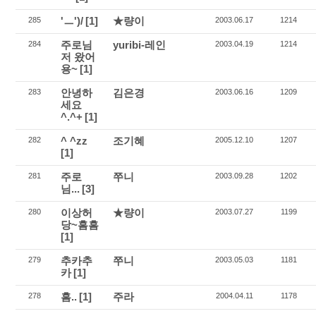
'ㅡ')/
[1]
★량이
285
2003.06.17
1214
주로님
yuribi-레인
284
2003.04.19
1214
저 왔어
용~
[1]
안녕하
김은경
283
2003.06.16
1209
세요
^.^+
[1]
^ ^zz
조기혜
282
2005.12.10
1207
[1]
주로
쭈니
281
2003.09.28
1202
님...
[3]
이상허
★량이
280
2003.07.27
1199
당~흠흠
[1]
추카추
쭈니
279
2003.05.03
1181
카
[1]
흠..
[1]
주라
278
2004.04.11
1178