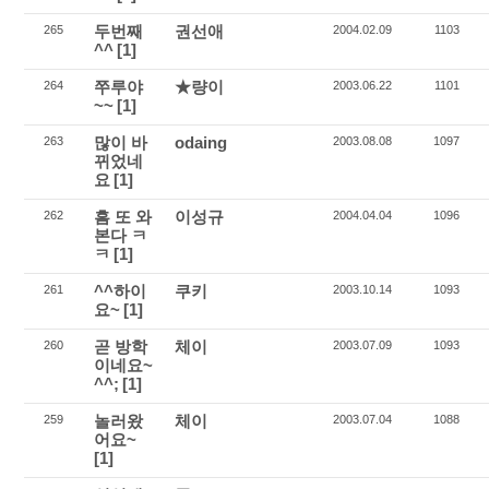
두번째
권선애
265
2004.02.09
1103
^^
[1]
쭈루야
★량이
264
2003.06.22
1101
~~
[1]
많이 바
odaing
263
2003.08.08
1097
뀌었네
요
[1]
흠 또 와
이성규
262
2004.04.04
1096
본다 ㅋ
ㅋ
[1]
^^하이
쿠키
261
2003.10.14
1093
요~
[1]
곧 방학
체이
260
2003.07.09
1093
이네요~
^^;
[1]
놀러왔
체이
259
2003.07.04
1088
어요~
[1]