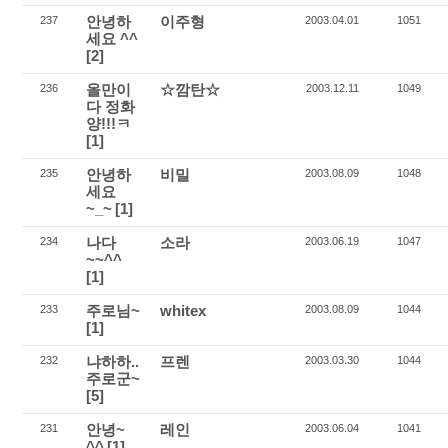
안녕하
이주형
237
2003.04.01
1051
세요 ^^
[2]
올만이
☆깜탄☆
236
2003.12.11
1049
다 정화
양!!!ㅋ
[1]
안녕하
비밀
235
2003.08.09
1048
세요
~_~
[1]
나다
소라
234
2003.06.19
1047
~~^^
[1]
주로님~
whitex
233
2003.08.09
1044
[1]
냐하하..
프렌
232
2003.03.30
1044
주로군~
[5]
안녕~
레인
231
2003.06.04
1041
^^
[1]