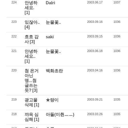
안녕하
Dalri
224
2003.06.17
1037
세요.
[1]
있잖아..
눈물꽃..
223
2003.09.16
1036
[4]
흐흐 감
saki
222
2003.09.15
1036
사
[3]
안녕하
눈물꽃..
221
2003.06.18
1036
세요..
[1]
첨 온거
백화초란
220
2003.04.16
1036
아닌
뎅...첨
글쓰는
듯?
[3]
광고물
★량이
219
2003.09.21
1035
삭제
[1]
꺄윽 심
아돌(미췬ㅡㅡ)
218
2003.03.26
1035
심해
[1]