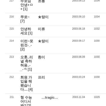
주로님
초롱
217
2003.09.13
1034
안녕+ㅁ
+
[1]
쭈로~
★량이
216
2003.09.10
1034
[7]
안녕하
미류
215
2003.06.18
1032
세요
[1]
이런~못
★량이
214
2003.09.17
1030
된것-_-
[2]
오훗..리
환이
213
2003.08.09
1030
녈 축하
혀용..-
_-ㅋ
[1]
회원 가
프리
212
2003.03.24
1030
입을 해
봤습니
다....
[4]
형 수능
…tragic…
211
2003.11.04
1029
어디서
봐?
[3]