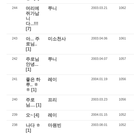
머리에
쭈니
244
2003.03.21
1062
쥐가납
니
다...!!!
[7]
아... 주
미소천사
243
2003.04.06
1061
로님..
[1]
주로님
쭈니
242
2003.04.07
1057
안녕...
[1]
좋은 하
레이
241
2004.01.19
1056
루.. ㅎ
ㅎ
[1]
주로
프리
240
2003.03.23
1056
님....
[1]
오~
[4]
레이
239
2004.01.15
1052
나다 ㅎ
마원빈
238
2003.08.01
1052
[1]