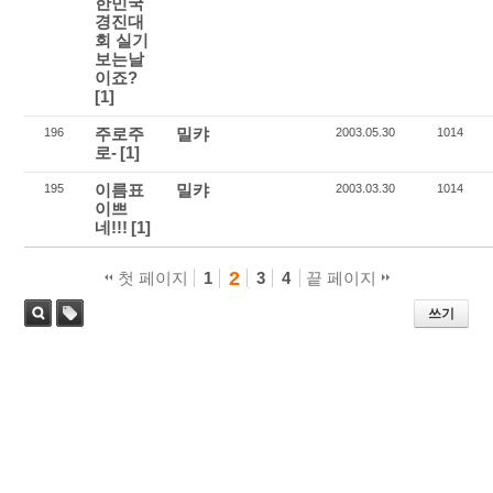
한민국
경진대
회 실기
보는날
이죠?
[1]
주로주
밀캬
196
2003.05.30
1014
로-
[1]
이름표
밀캬
195
2003.03.30
1014
이쁘
네!!!
[1]
2
첫 페이지
1
3
4
끝 페이지
쓰기
태
검색
그