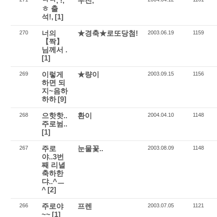
ㅋㅋ, !,
우진,'
ㅎ 출
석!,
[1]
너의
★경축★로또당첨!
270
2003.06.19
1159
【짝】
님께서 .
[1]
이렇게
★량이
269
2003.09.15
1156
하면 되
지~음하
하하
[9]
으핫핫..
환이
268
2004.04.10
1148
주로뉨..
[1]
주로
눈물꽃..
267
2003.08.09
1148
야..3번
째 리녈
축하한
댜..^ㅡ
^
[2]
주로야
프렌
266
2003.07.05
1121
~~
[1]