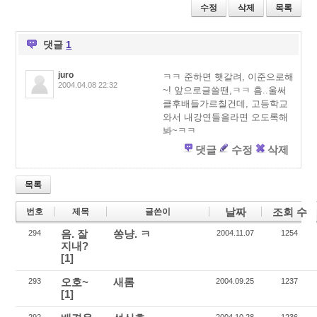
tt
e
ci
수정
삭제
목록
er
b
o
o
u
o
s
댓글
1
k
juro
ㅋㅋ 준하면 햇갈려, 이준으로해
2004.04.08 22:32
~! 앞으로글쓸땐,ㅋㅋ 흠..울써
클후배들가르칠건데, 고등학교
와서 내강연들을라면 오도록해
봐~ㅋㅋ
댓글
수정
삭제
목록
날짜
조회 수
번호
제목
글쓴이
음. 잘
쏭냥. ㅋ
294
2004.11.07
1254
지내?
[1]
오호~
새롬
293
2004.09.25
1237
[1]