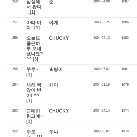
심심해
준
258
2004.04.06
1087
서 왔다
..
[1]
마따 마
야게
257
2003.03.25
1086
따..
[1]
오늘도
CHUCKY
256
2004.04.13
1082
좋은하
루 보내
셨나요?
^^
[3]
쭈루~
★량이
255
2003.07.07
1081
[1]
새해 복
체이
254
2004.01.19
1079
많이 받
어! ^^
[1]
근데!!!
CHUCKY
253
2004.04.14
1074
링크에~
[1]
주로
쭈니
252
2003.05.07
1074
님....
[1]