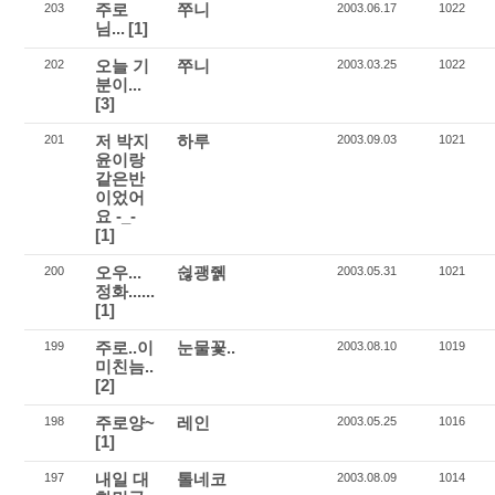
주로
쭈니
203
2003.06.17
1022
님...
[1]
오늘 기
쭈니
202
2003.03.25
1022
분이...
[3]
저 박지
하루
201
2003.09.03
1021
윤이랑
같은반
이었어
요 -_-
[1]
오우...
쉲괭줽
200
2003.05.31
1021
정화......
[1]
주로..이
눈물꽃..
199
2003.08.10
1019
미친늠..
[2]
주로양~
레인
198
2003.05.25
1016
[1]
내일 대
톨네코
197
2003.08.09
1014