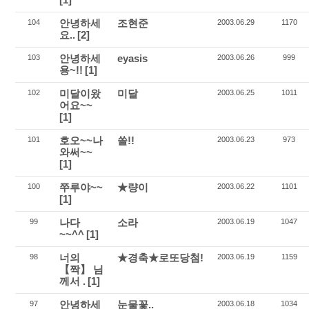
안녕하세
조현준
104
2003.06.29
1170
요..
[2]
안녕하세
eyasis
103
2003.06.26
999
용~!!
[1]
미달이왔
미달
102
2003.06.25
1011
어요~~
[1]
호오~~나
쏠!!
101
2003.06.23
973
와써~~
[1]
쭈루야~~
★량이
100
2003.06.22
1101
[1]
나다
소라
99
2003.06.19
1047
~~^^
[1]
너의
★경축★로또당첨!
98
2003.06.19
1159
【짝】 님
께서 .
[1]
안녕하세
눈물꽃..
97
2003.06.18
1034