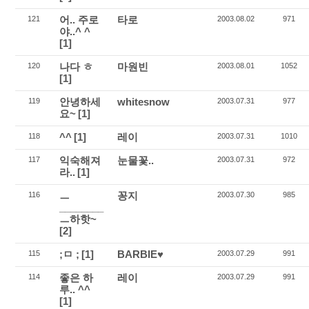
어.. 주로
타로
121
2003.08.02
971
야..^ ^
[1]
나다 ㅎ
마원빈
120
2003.08.01
1052
[1]
안녕하세
whitesnow
119
2003.07.31
977
요~
[1]
^^
[1]
레이
118
2003.07.31
1010
익숙해져
눈물꽃..
117
2003.07.31
972
라..
[1]
ㅡ
꽁지
116
2003.07.30
985
________
ㅡ하핫~
[2]
;ㅁ ;
[1]
BARBIE♥
115
2003.07.29
991
좋은 하
레이
114
2003.07.29
991
루.. ^^
[1]