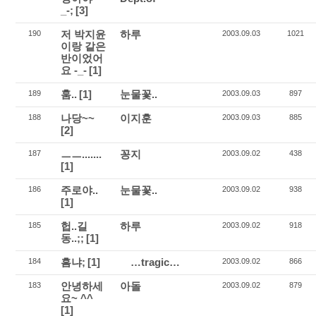
_-;
[3]
저 박지윤
하루
190
2003.09.03
1021
이랑 같은
반이었어
요 -_-
[1]
훔..
[1]
눈물꽃..
189
2003.09.03
897
나당~~
이지훈
188
2003.09.03
885
[2]
ㅡㅡ.......
꽁지
187
2003.09.02
438
[1]
주로야..
눈물꽃..
186
2003.09.02
938
[1]
헙..길
하루
185
2003.09.02
918
동..;;
[1]
흠냐;
[1]
…tragic…
184
2003.09.02
866
안녕하세
아돌
183
2003.09.02
879
요~ ^^
[1]