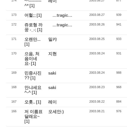
*^---------
레이
174
2003.08.27
877
^*
[1]
어헐;;
[1]
…tragic…
173
2003.08.27
939
쥬로형 까
…tragic…
172
2003.08.26
941
꿍 -_-;
[1]
오랜만...
밀캬
171
2003.08.25
933
[1]
으음, 처
지현
170
2003.08.24
931
음이네
요-
[1]
민증사진
saki
169
2003.08.24
988
??
[1]
안냐세요
saki
168
2003.08.23
968
^-^
[1]
오홋..
[1]
레이
167
2003.08.22
884
저 이름표
오세안:)
166
2003.08.21
976
달래요~
[1]