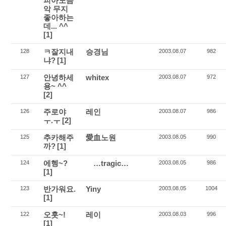
피아노음
악 무지
좋아하는
데... ^^
[1]
ㅋ잘지내
승경님
128
2003.08.07
982
냐?
[1]
안녕하세
whitex
127
2003.08.07
972
용~ ^^
[2]
주로야
레인
126
2003.08.07
986
ㅜ.ㅜ
[2]
추카해주
愛血노원
125
2003.08.05
990
까?
[1]
에헹~?
…tragic…
124
2003.08.05
986
[1]
반가워요.
Yiny
123
2003.08.05
1004
[1]
오홋~!
레이
122
2003.08.03
996
[1]