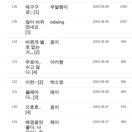
에구구
무말랭이
136
2003.08.08
1360
궁;;
[1]
많이 바뀌
odaing
135
2003.08.08
1097
었네요
[1]
바뀐개 별
꽁지
134
2003.08.08
996
로 없는
거,,,
[2]
주로야..
아카짱
133
2003.08.08
980
수고 많
다.
[4]
이런~
[2]
박소영
132
2003.08.08
980
올때마
레이
131
2003.08.08
989
다..
[3]
으흐흐..
꽁지
130
2003.08.07
976
[4]
배경음악
체이
129
2003.08.07
989
좋다. 나