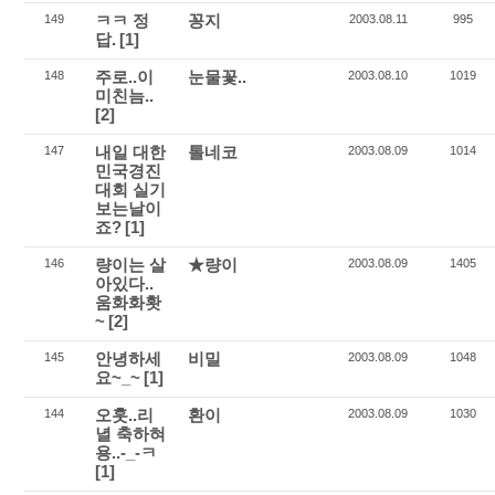
ㅋㅋ 정
꽁지
149
2003.08.11
995
답.
[1]
주로..이
눈물꽃..
148
2003.08.10
1019
미친늠..
[2]
내일 대한
톨네코
147
2003.08.09
1014
민국경진
대회 실기
보는날이
죠?
[1]
량이는 살
★량이
146
2003.08.09
1405
아있다..
움화화홧
~
[2]
안녕하세
비밀
145
2003.08.09
1048
요~_~
[1]
오훗..리
환이
144
2003.08.09
1030
녈 축하혀
용..-_-ㅋ
[1]