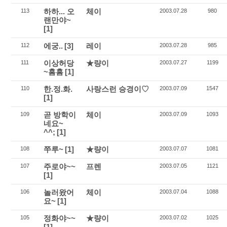
하하... 오
체이
113
2003.07.28
980
랜만야~
[1]
에궁..
[3]
레이
112
2003.07.28
985
이상허당
★량이
111
2003.07.27
1199
~흠흠
[1]
한.정.화.
사랑스런 승경이♡
110
2003.07.09
1547
[1]
곧 방학이
체이
109
2003.07.09
1093
네요~
^^;
[1]
쭈루~
[1]
★량이
108
2003.07.07
1081
주로야~~
프렌
107
2003.07.05
1121
[1]
놀러왔어
체이
106
2003.07.04
1088
요~
[1]
정화야~~
★량이
105
2003.07.02
1025
[1]