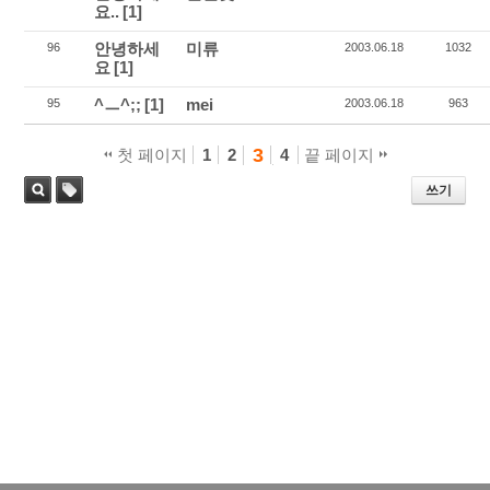
요..
[1]
안녕하세
미류
96
2003.06.18
1032
요
[1]
^ㅡ^;;
[1]
mei
95
2003.06.18
963
3
첫 페이지
1
2
4
끝 페이지
쓰기
태
검색
그