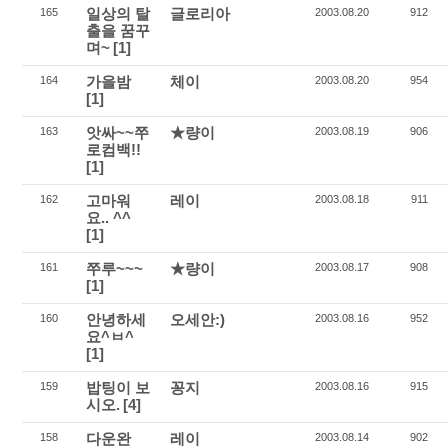
일상의 탈
글로리아
165
2003.08.20
912
출을 꿈꾸
며~
[1]
가을밤
체이
164
2003.08.20
954
[1]
앗싸~~쭈
★량이
163
2003.08.19
906
로컴백!!
[1]
고마워
레이
162
2003.08.18
911
요.. ^^
[1]
쭈루~~~
★량이
161
2003.08.17
908
[1]
안녕하세
오세안:)
160
2003.08.16
952
요^ㅂ^
[1]
밥팅이 보
꽁지
159
2003.08.16
915
시오.
[4]
다운완
레이
158
2003.08.14
902