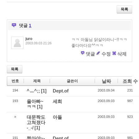
wi
ac
eli
tt
e
ci
목록
er
b
o
o
u
o
s
댓글
1
k
juro
ㅋㅋ 아돌님 닭살이라니~!!ㅋㅋ
2003.09.03 21:26
좋다마다요^^ㅋㅋ
댓글
수정
삭제
목록
날짜
조회 수
번호
제목
글쓴이
^ㅡ^;;
[1]
Dept.of
194
2003.09.04
231
올아빠~
세희
193
2003.09.03
987
ㅋㅋ
[1]
대문짝도
아돌
»
2003.09.03
923
고쳐졌다
-_-/
[1]
쩡아야~-
Dept.of
191
2003.09.03
981