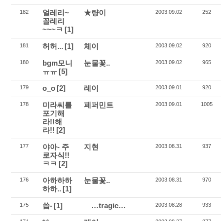
얼레리~
★량이
182
2003.09.02
252
꼴레리
~~~ㅋ
[1]
허허...
[1]
체이
181
2003.09.02
920
bgm모니
눈물꽃..
180
2003.09.02
965
ㅠㅠ
[5]
o_o
[2]
레이
179
2003.09.01
920
미라씨를
페퍼민트
178
2003.09.01
1005
포기해
라!!해
라!!
[2]
야아- 주
지현
177
2003.08.31
937
로자식!!
ㅋㅋ
[2]
아하하하
눈물꽃..
176
2003.08.31
970
하하..
[1]
씁-
[1]
…tragic…
175
2003.08.28
933