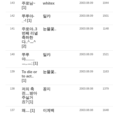
주로님~
whitex
143
2003.08.09
1044
[1]
쭈루야-
밀캬
142
2003.08.09
1501
_-!
[1]
주로야..3
눈물꽃..
141
2003.08.09
1148
번째 리녈
축하한
댜..^ㅡ^
[2]
쭈루
밀캬
140
2003.08.09
1521
야.........
ㅡ,.ㅡ;
[1]
To die or
눈물꽃..
139
2003.08.09
1163
to act..
[1]
저의 축
꽁지
138
2003.08.08
1379
전....받아
주실거
죠?
[1]
왜....
[1]
이계백
137
2003.08.08
1648