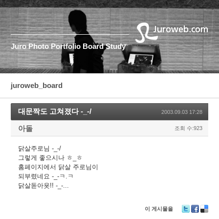
Juro
Photo
Portfolio
Board
Study
juroweb_board
대문짝도 고쳐졌다 -_-/
2003.09.03 17:28
아돌
조회 수:923
닭살주로님 -_-/
그렇게 좋으시나 ㅎ_ㅎ
홈페이지에서 닭살 주로님이
되부렸네요 -_-ㅋ.ㅋ
닭살돋아욧!! -_-...
이 게시물을
T
F
D